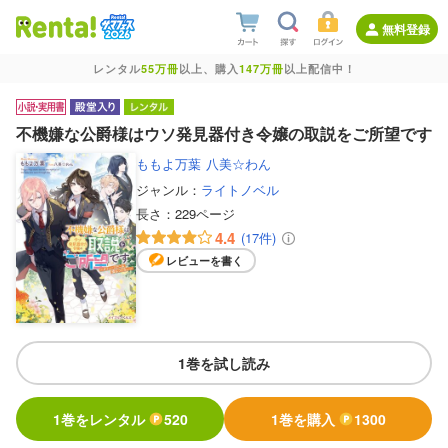
無料登録
レンタル
55万冊
以上、購入
147万冊
以上配信中！
不機嫌な公爵様はウソ発見器付き令嬢の取説をご所望です
ももよ万葉
八美☆わん
ジャンル：
ライトノベル
長さ：
229ページ
4.4
(17件)
レビューを書く
1巻を試し読み
1巻をレンタル
520
1巻を購入
1300