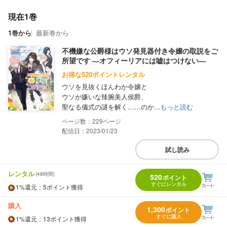
現在1巻
1巻から
最新巻から
不機嫌な公爵様はウソ発見器付き令嬢の取説をご
所望です ―オフィーリアには嘘はつけない―
お得な520ポイントレンタル
ウソを見抜くほんわか令嬢と
ウソが嫌いな辣腕美人侯爵、
聖なる儀式の謎を解く……のか...
もっと読む
229
配信日：2023/01/23
試し読み
レンタル
(48時間)
520
ポイント
すぐにレンタル
1%
還元
：5ポイント獲得
購入
1,300
ポイント
すぐに購入
1%
還元
：13ポイント獲得