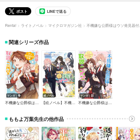
ポスト
LINEで送る
Renta!
ライトノベル
マイクロマガジン社
不機嫌な公爵様はウソ発見器付
関連シリーズ作品
マンガ｜巻
絵ノベル
マンガ｜話
不機嫌な公爵様はウソ発見器付き令嬢の取説をご所望です
【絵ノベル】不機嫌な公爵様はウソ発見器付き令嬢の取説をご所望です ―オフィーリアには嘘はつけない―【単話】
不機嫌な公爵様はウソ発見器付き令嬢の取説をご所望です【単話版】
ももよ万葉先生の他作品