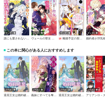
マンガ｜巻
マンガ｜巻
マンガ｜巻
マンガ｜巻
誰にも愛されないので床を磨いていたらそこが聖域化した令嬢の話（コミック）
ヴェールの聖女 ～醜いと誤解された聖女、イケメン護衛騎士に溺愛される～（コミック）
離婚予定の契約婚なのに、冷酷公爵様に執着されています
この本に関心がある人におすすめします
ノベル｜巻
ノベル｜巻
ノベル｜話
ノベル｜巻
退屈王女は婚約破棄を企てる
義妹にすべてを奪われたのに元婚約者（上司）が溺愛してきます。
退屈王女は婚約破棄を企てる【分冊版】