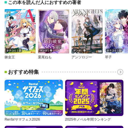
この本を読んだ人におすすめの著者
タテコミ｜話
マンガ｜巻
マンガ｜巻
タテコミ｜話
錬金王
栗尾ねも
アンソロジー
琴子
おすすめ特集
Renta!サマフェス2026
2025年ノベル年間ランキング