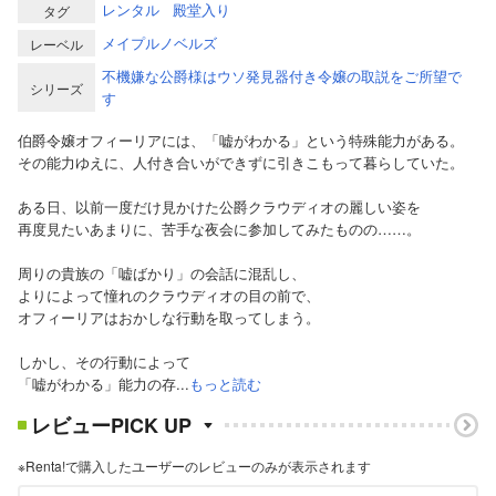
レンタル
殿堂入り
タグ
メイプルノベルズ
レーベル
不機嫌な公爵様はウソ発見器付き令嬢の取説をご所望で
シリーズ
す
伯爵令嬢オフィーリアには、「嘘がわかる」という特殊能力がある。
その能力ゆえに、人付き合いができずに引きこもって暮らしていた。
ある日、以前一度だけ見かけた公爵クラウディオの麗しい姿を
再度見たいあまりに、苦手な夜会に参加してみたものの……。
周りの貴族の「嘘ばかり」の会話に混乱し、
よりによって憧れのクラウディオの目の前で、
オフィーリアはおかしな行動を取ってしまう。
しかし、その行動によって
「嘘がわかる」能力の存...
もっと読む
レビューPICK UP
※Renta!で購入したユーザーのレビューのみが表示されます