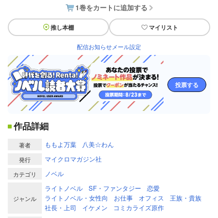
1巻をカートに追加する
推し本棚
マイリスト
配信お知らせメール設定
投票する
作品詳細
ももよ万葉
八美☆わん
著者
マイクロマガジン社
発行
ノベル
カテゴリ
ライトノベル
SF・ファンタジー
恋愛
ライトノベル・女性向
お仕事
オフィス
王族・貴族
ジャンル
社長・上司
イケメン
コミカライズ原作