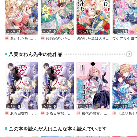
マンガ｜話
マンガ｜巻
マンガ｜巻
マンガ｜巻
逃がした魚は大きかったが釣りあげた魚が大きすぎた件（コミック）【分冊版】
侯爵家のいたって平和ないつもの食卓～堅物侯爵は後妻に事細かに指示をする～（コミック）【デジタル版限定特典付き】
逃がした魚は大きかったが釣りあげた魚が大きすぎた件（コミック）【デジタル版限定特典付き】
八美☆わん先生の他作品
ノベル｜巻
ノベル｜巻
マンガ｜話
マンガ｜話
ある日突然、夫が愛人を連れてくるものですから…
ある日突然、夫が愛人を連れてくるものですから…【完全版】
稀代の悪女、三度目の人生で【無才無能】を楽しむ【分冊版】
【単話版】悪役令嬢ですが攻略対象の様子が異常すぎる＠C
この本を読んだ人はこんな本も読んでいます