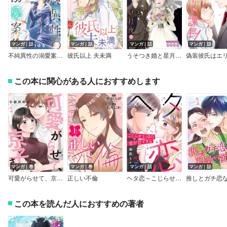
マンガ｜話
マンガ｜話
マンガ｜話
マンガ｜話
不純異性の溺愛案件【マイクロ】
彼氏以上 夫未満
うそつき婚と星月夜【単話】
この本に関心がある人におすすめします
マンガ｜巻
マンガ｜巻
マンガ｜話
マンガ｜話
可愛がらせて、京子さん
正しい不倫
ヘタ恋～こじらせ上司の愛が甘すぎる～
この本を読んだ人におすすめの著者