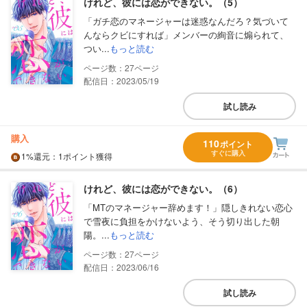
けれど、彼には恋ができない。（5）
「ガチ恋のマネージャーは迷惑なんだろ？気づいて
んならクビにすれば」メンバーの絢音に煽られて、
つい...
もっと読む
27
配信日：2023/05/19
試し読み
購入
110
ポイント
すぐに購入
1%
還元
：1ポイント獲得
けれど、彼には恋ができない。（6）
「MTのマネージャー辞めます！」隠しきれない恋心
で雪夜に負担をかけないよう、そう切り出した朝
陽。...
もっと読む
27
配信日：2023/06/16
試し読み