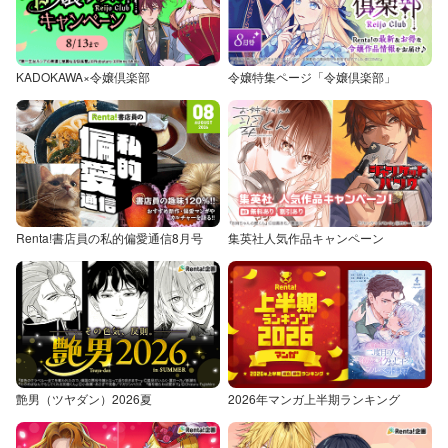
KADOKAWA×令嬢倶楽部
令嬢特集ページ「令嬢倶楽部」
Renta!書店員の私的偏愛通信8月号
集英社人気作品キャンペーン
艶男（ツヤダン）2026夏
2026年マンガ上半期ランキング