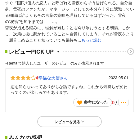
すぐ『国民1億人の恋人』と呼ばれる雪夜からそう告げられる。自分自
身、雪夜のファンだが、マネージャーとしての本分を十分に認識してい
る朝陽は誰よりもその言葉の意味を理解しているはずだった。雪夜
の“秘密”を知るまでは――…。
雪夜が抱える悩みに、理解が難しくとも寄り添おうとする朝陽。しか
し、次第に彼に惹かれていることを自覚してしまう。それが雪夜をより
一層苦しめることと知っていても気持ち...
もっと読む
レビューPICK UP
※Renta!で購入したユーザーのレビューのみが表示されます
4
幸福な天使
2023-05-01
さん
恋を知らないってありがちな話ですよね。これから気持ちが変わ
ってくのが楽しみでもあります。
0
参考になった
人
レビューを見る
みんなの感想