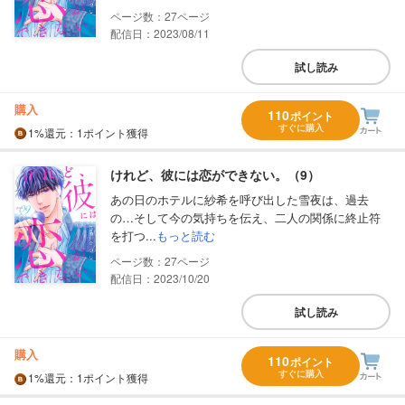
27
配信日：2023/08/11
試し読み
購入
110
ポイント
すぐに購入
1%
還元
：1ポイント獲得
けれど、彼には恋ができない。（9）
あの日のホテルに紗希を呼び出した雪夜は、過去
の…そして今の気持ちを伝え、二人の関係に終止符
を打つ...
もっと読む
27
配信日：2023/10/20
試し読み
購入
110
ポイント
すぐに購入
1%
還元
：1ポイント獲得