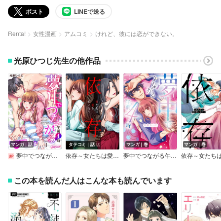
ポスト
LINEで送る
Renta!
女性漫画
アムコミ
けれど、彼には恋ができない。
光原ひつじ先生の他作品
マンガ｜話
タテコミ｜話
マンガ｜巻
マンガ｜巻
夢中でつながる午前4時～鬼上司と毎晩イクまで溺愛H！？～
依存～女たちは愛を奪い合う～【フルカラー】
夢中でつながる午前4時～鬼上司と毎晩イクまで溺愛H！？～【単行本版】
この本を読んだ人はこんな本も読んでいます