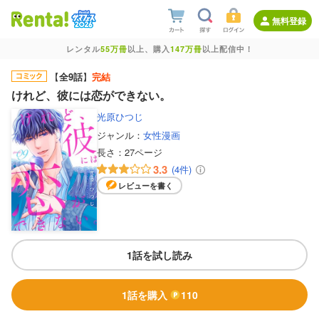
無料登録
レンタル
55万冊
以上、購入
147万冊
以上配信中！
【
全9話
】
完結
けれど、彼には恋ができない。
光原ひつじ
ジャンル：
女性漫画
長さ：
27ページ
3.3
(4件)
レビューを書く
1話を試し読み
1話を購入
110