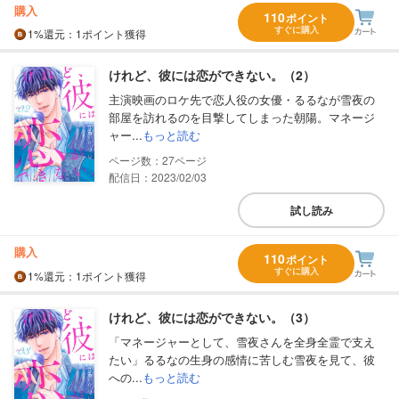
購入
110
ポイント
すぐに購入
1%
還元
：1ポイント獲得
けれど、彼には恋ができない。（2）
主演映画のロケ先で恋人役の女優・るるなが雪夜の
部屋を訪れるのを目撃してしまった朝陽。マネージ
ャー...
もっと読む
27
配信日：2023/02/03
試し読み
購入
110
ポイント
すぐに購入
1%
還元
：1ポイント獲得
けれど、彼には恋ができない。（3）
「マネージャーとして、雪夜さんを全身全霊で支え
たい」るるなの生身の感情に苦しむ雪夜を見て、彼
への...
もっと読む