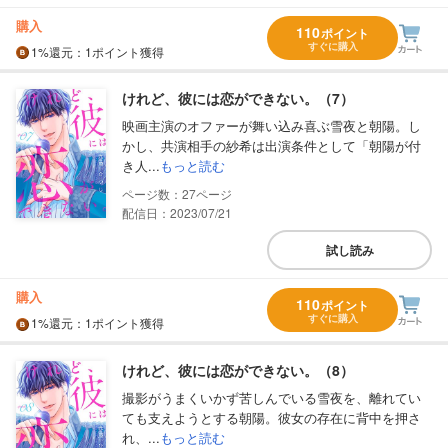
購入
110
ポイント
すぐに購入
1%
還元
：1ポイント獲得
けれど、彼には恋ができない。（7）
映画主演のオファーが舞い込み喜ぶ雪夜と朝陽。し
かし、共演相手の紗希は出演条件として「朝陽が付
き人...
もっと読む
27
配信日：2023/07/21
試し読み
購入
110
ポイント
すぐに購入
1%
還元
：1ポイント獲得
けれど、彼には恋ができない。（8）
撮影がうまくいかず苦しんでいる雪夜を、離れてい
ても支えようとする朝陽。彼女の存在に背中を押さ
れ、...
もっと読む