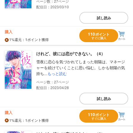
27
配信日：2023/03/10
試し読み
購入
110
ポイント
すぐに購入
1%
還元
：1ポイント獲得
けれど、彼には恋ができない。（4）
雪夜に恋心を気づかれてしまった朝陽は、マネージ
ャーを続けていくことに思い悩む。しかも朝陽の気
持ち...
もっと読む
27
配信日：2023/04/28
試し読み
購入
110
ポイント
すぐに購入
1%
還元
：1ポイント獲得