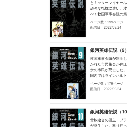
とミッターマイヤーふ
頑強な抵抗に遭い、攻
べく救国軍事会議の第
199
配信日：2022/09/24
銀河英雄伝説（9
救国軍事会議が制圧し
かれた市民集会が弾圧
余の市民が死亡した。
国内ではラインハルト
179
配信日：2022/09/24
銀河英雄伝説（1
貴族連合の盟主・ブラ
が発生した。怒り狂っ