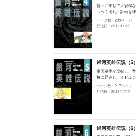
勢いに乗じて大規模な
つべく周到に計画を練
233
配信日：2012/11/27
銀河英雄伝説（5
帝国皇帝が崩御し、帝
将に昇進し、イゼルロ
217
配信日：2013/02/12
銀河英雄伝説（6