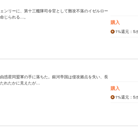
）
ェンリーに、第十三艦隊司令官として難攻不落のイゼルロー
命じられる…。
購入
1%
還元
：5
）
由惑星同盟軍の手に落ちた。銀河帝国は侵攻拠点を失い、長
たれたかに見えたが…
購入
1%
還元
：5
）