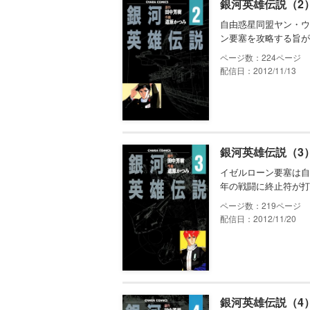
銀河英雄伝説（2
自由惑星同盟ヤン・ウ
ン要塞を攻略する旨が
224
配信日：2012/11/13
銀河英雄伝説（3
イゼルローン要塞は自
年の戦闘に終止符が打
219
配信日：2012/11/20
銀河英雄伝説（4