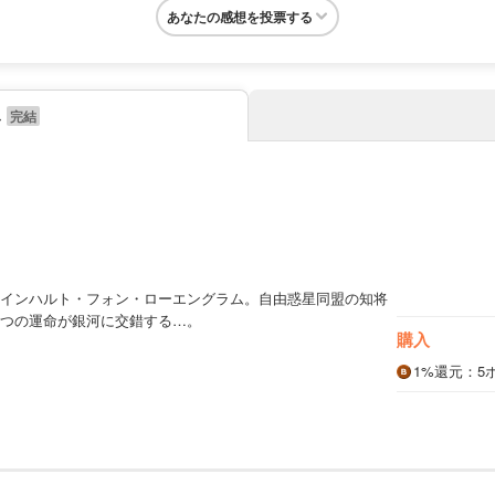
あなたの感想を投票する
み
）
インハルト・フォン・ローエングラム。自由惑星同盟の知将
つの運命が銀河に交錯する…。
購入
1%
還元
：5