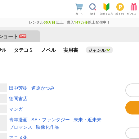
レンタル
55万冊
以上、購入
147万冊
以上配信中！
ショート
NEW
タテコミ
ノベル
実用書
ジャンル
田中芳樹
道原かつみ
徳間書店
マンガ
青年漫画
SF・ファンタジー
未来・近未来
ブロマンス
映像化作品
アニメ化