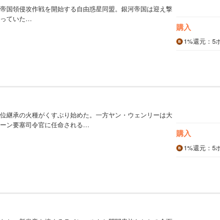
帝国領侵攻作戦を開始する自由惑星同盟。銀河帝国は迎え撃
っていた…
購入
1%
還元
：5
）
位継承の火種がくすぶり始めた。一方ヤン・ウェンリーは大
ーン要塞司令官に任命される…
購入
1%
還元
：5
）