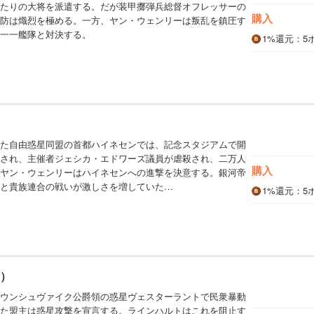
たりの大将を派遣する。だが装甲擲弾兵総督オフレッサーの
購入
防は熾烈を極める。一方、ヤン・ウェンリーは叛乱を鎮圧す
一一艦隊と対決する。
1%
還元
：5
）
た自由惑星同盟の首都ハイネセンでは、記念スタジアムで開
され、主催者ジェシカ・エドワーズ議員が虐殺され、二万人
購入
ヤン・ウェンリーはハイネセンへの進撃を決意する。銀河帝
と貴族連合の戦いが激しさを増していた…
1%
還元
：5
0）
ウンシュヴァイク公爵領の惑星ヴェスターラントで民衆暴動
た盟主は惑星攻撃を宣言する。ラインハルトはこれを阻止す