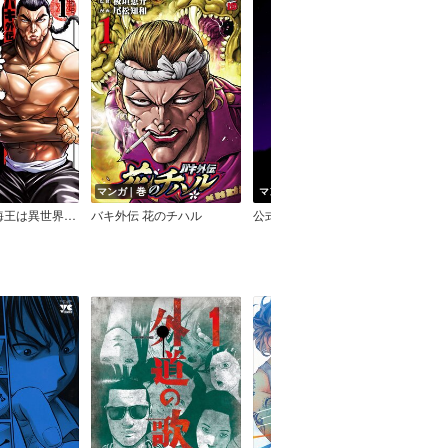
マンガ｜巻
マンガ｜巻
マン
バキ外伝 烈海王は異世界転生しても一向にかまわんッッ
バキ外伝 花のチハル
公式トリビュートブック 『チ。 ‐地球の運動について‐』 第Q集
バキ