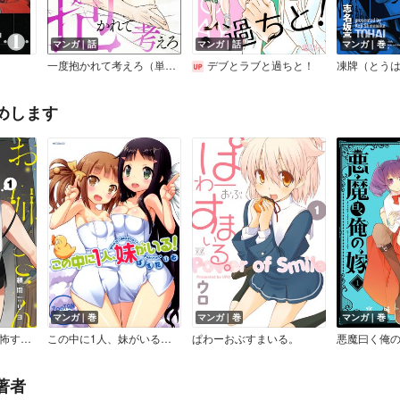
マンガ｜話
マンガ｜話
マンガ｜巻
一度抱かれて考えろ（単話版）
デブとラブと過ちと！
めします
マンガ｜巻
マンガ｜巻
マンガ｜巻
配達先のお姉さんが怖すぎる【デジタル版限定特典付き】
この中に1人、妹がいる！ ばすたいむ
ぱわーおぶすまいる。
悪魔曰く俺
著者