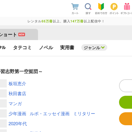
レンタル
55万冊
以上、購入
147万冊
以上配信中！
ショート
NEW
タテコミ
ノベル
実用書
ジャンル
の習志野第一空挺団～
板垣恵介
秋田書店
マンガ
少年漫画
ルポ・エッセイ漫画
ミリタリー
2020年代