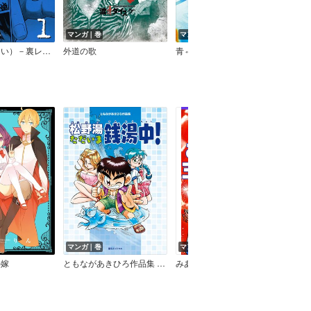
マンガ｜巻
マンガ｜巻
マン
凍牌（とうはい）－裏レート麻雀闘牌録－
外道の歌
青⇔オレンジ
BLUE
マンガ｜巻
マンガ｜巻
マン
の嫁
ともながあきひろ作品集 松野湯ただいま銭湯中！
みあげた玉三郎
夢の