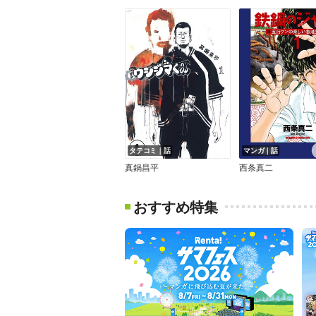
タテコミ｜話
マンガ｜話
真鍋昌平
西条真二
おすすめ特集