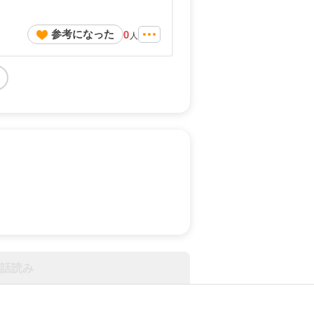
参考になった
0
人
話読み