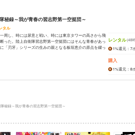
隊秘録～我が青春の習志野第一空挺団～
ンタル
一周し、時には尿意と戦い、時には東京タワーの高さから飛
レンタル
(48
断った。陸上自衛隊習志野第一空挺団にはそんな青春があっ
に「刃牙」シリーズの生みの親となる板垣恵介の原点を綴っ
1%
還元
：7
購入
1%
還元
：8
衛隊秘録～我が青春の習志野第一空挺団～