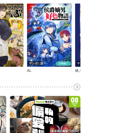
マンガ｜話
マンガ｜話
マン
AL
林ふみの
河本