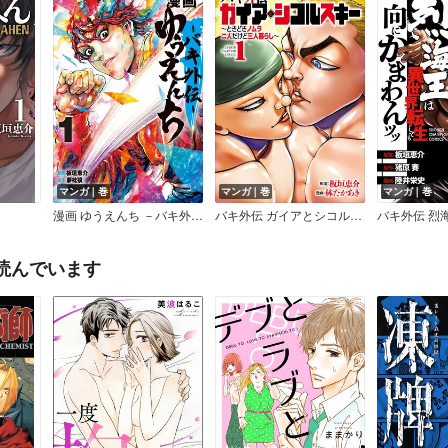
マンガ｜巻
マンガ｜巻
マンガ｜巻
漫画 ゆうえんち －バキ外伝－
バキ外伝 ガイアとシコルスキー ～ときどきノムラ 二人だけど三人暮らし～
読んでいます