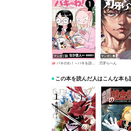
マンガ｜話
マンガ｜巻
バキのわ！～バキを語る女子高校生たち～（話売り）
刃牙らへん
この本を読んだ人はこんな本も