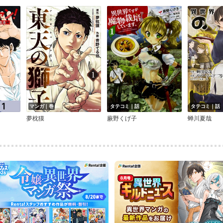
マンガ｜巻
タテコミ｜話
タテコミ｜話
夢枕獏
蕨野くげ子
蝉川夏哉