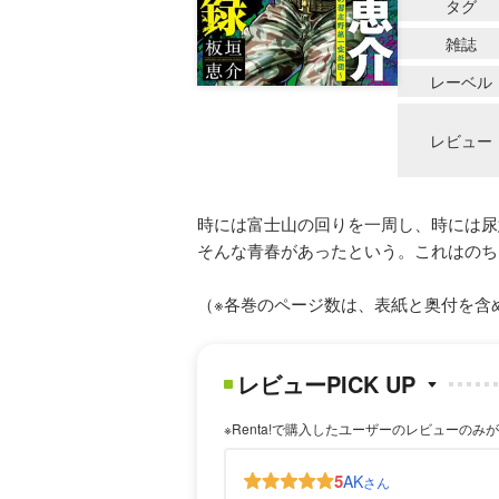
タグ
雑誌
レーベル
レビュー
時には富士山の回りを一周し、時には尿
そんな青春があったという。これはのち
（※各巻のページ数は、表紙と奥付を含
レビューPICK UP
※Renta!で購入したユーザーのレビューのみ
5
AK
さん