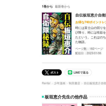
1巻から
最新巻から
自伝板垣恵介自衛
お得な740ポイントレ
時には富士山の回りを
び降り、時には性欲を
たという。これはのち
た物語。
182
配信日：2023/01/06
ポスト
LINEで送る
Renta!
少年漫画
秋田書店
自伝板垣恵介自
板垣恵介先生の他作品