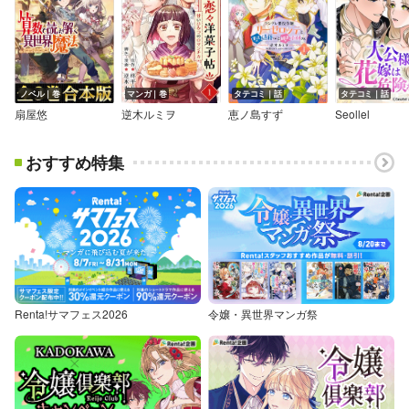
ノベル｜巻
マンガ｜巻
タテコミ｜話
タテコミ｜話
扇屋悠
逆木ルミヲ
恵ノ島すず
Seollel
おすすめ特集
Renta!サマフェス2026
令嬢・異世界マンガ祭