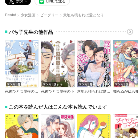
ポスト
LINEで送る
Renta!
少女漫画
ビーグリー
意地も積もれば愛となり
パち子先生の他作品
マンガ｜巻
マンガ｜話
マンガ｜巻
マンガ｜話
死後ひとつ屋根の下（コミックス）
死後ひとつ屋根の下
意地も積もれば愛となり 単行本版
この本を読んだ人はこんな本も読んでいます