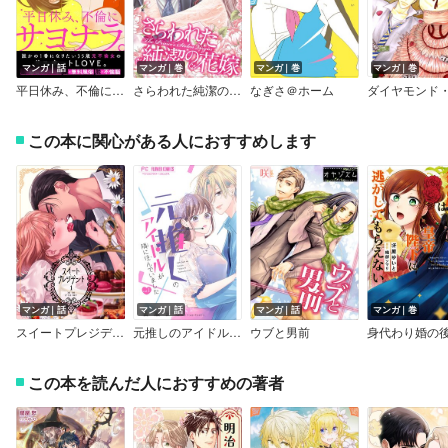
マンガ｜話
マンガ｜巻
マンガ｜巻
マンガ｜巻
平日休み、不倫にサヨナラ。［ボル恋comic］
さらわれた純潔の花嫁
なぎさ＠ホーム
この本に関心がある人におすすめします
マンガ｜話
マンガ｜話
マンガ｜話
マンガ｜巻
スイートプレジデント
元推しのアイドルが隣に住んでいました【マイクロ】
ウブと男前
この本を読んだ人におすすめの著者