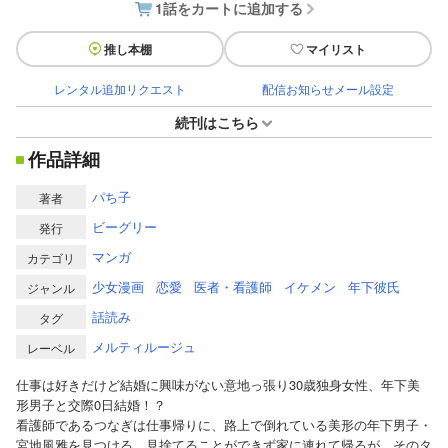
1話をカートに追加する
推し本棚
マイリスト
レンタル追加リクエスト
配信お知らせメール設定
続刊はこちら
作品詳細
パち子
著者
ビーグリー
発行
マンガ
カテゴリ
少女漫画
恋愛
医者・看護師
イケメン
年下彼氏
ジャンル
話読み
タグ
メルティルージュ
レーベル
仕事は好きだけど結婚に興味がない意地っ張り30歳独身女性、年下美
形男子と交際0日結婚！？
看護師であるつなぎは仕事帰りに、路上で倒れている美形の年下男子・
宮地風雅を見つける。見捨てることができず家に連れて帰るが、そのタ