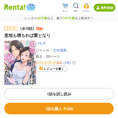
無料登録
レンタル
55万冊
以上、購入
147万冊
以上配信中！
【
全10話
】
完結
意地も積もれば愛となり
パち子
ジャンル：
少女漫画
長さ：
33ページ
0.0
(1件)
レビューを書く
1話を試し読み
1話を購入
200