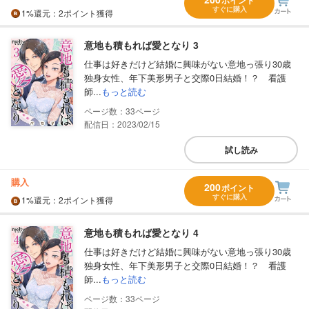
ポイント
すぐに購入
1%
還元
：2ポイント獲得
意地も積もれば愛となり 3
仕事は好きだけど結婚に興味がない意地っ張り30歳
独身女性、年下美形男子と交際0日結婚！？ 看護
師...
もっと読む
33
配信日：2023/02/15
試し読み
購入
200
ポイント
すぐに購入
1%
還元
：2ポイント獲得
意地も積もれば愛となり 4
仕事は好きだけど結婚に興味がない意地っ張り30歳
独身女性、年下美形男子と交際0日結婚！？ 看護
師...
もっと読む
33