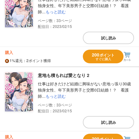
独身女性、年下美形男子と交際0日結婚！？ 看護
師...
もっと読む
33
配信日：2023/02/15
試し読み
購入
200
ポイント
すぐに購入
1%
還元
：2ポイント獲得
意地も積もれば愛となり 2
仕事は好きだけど結婚に興味がない意地っ張り30歳
独身女性、年下美形男子と交際0日結婚！？ 看護
師...
もっと読む
33
配信日：2023/02/15
試し読み
購入
200