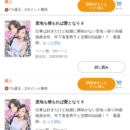
購入
200
ポイント
すぐに購入
1%
還元
：2ポイント獲得
意地も積もれば愛となり 8
仕事は好きだけど結婚に興味がない意地っ張り30歳
独身女性、年下美形男子と交際0日結婚！？ 看護
師...
もっと読む
33
配信日：2023/06/15
試し読み
購入
200
ポイント
すぐに購入
1%
還元
：2ポイント獲得
意地も積もれば愛となり 9
仕事は好きだけど結婚に興味がない意地っ張り30歳
独身女性、年下美形男子と交際0日結婚！？ 看護
師...
もっと読む
33