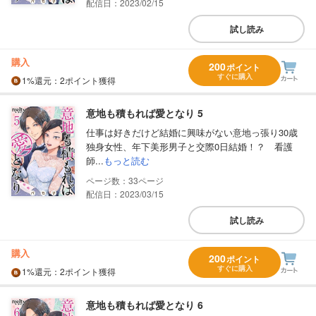
配信日：2023/02/15
試し読み
購入
200
ポイント
すぐに購入
1%
還元
：2ポイント獲得
意地も積もれば愛となり 5
仕事は好きだけど結婚に興味がない意地っ張り30歳
独身女性、年下美形男子と交際0日結婚！？ 看護
師...
もっと読む
33
配信日：2023/03/15
試し読み
購入
200
ポイント
すぐに購入
1%
還元
：2ポイント獲得
意地も積もれば愛となり 6