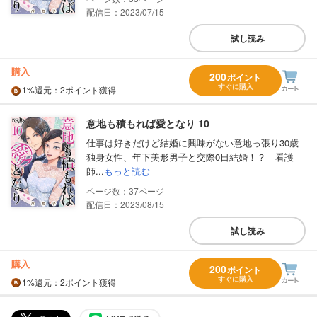
配信日：2023/07/15
試し読み
購入
200
ポイント
すぐに購入
1%
還元
：2ポイント獲得
意地も積もれば愛となり 10
仕事は好きだけど結婚に興味がない意地っ張り30歳
独身女性、年下美形男子と交際0日結婚！？ 看護
師...
もっと読む
37
配信日：2023/08/15
試し読み
購入
200
ポイント
すぐに購入
1%
還元
：2ポイント獲得