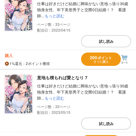
仕事は好きだけど結婚に興味がない意地っ張り30歳
独身女性、年下美形男子と交際0日結婚！？ 看護
師...
もっと読む
33
配信日：2023/04/15
試し読み
購入
200
ポイント
すぐに購入
1%
還元
：2ポイント獲得
意地も積もれば愛となり 7
仕事は好きだけど結婚に興味がない意地っ張り30歳
独身女性、年下美形男子と交際0日結婚！？ 看護
師...
もっと読む
33
配信日：2023/05/15
試し読み