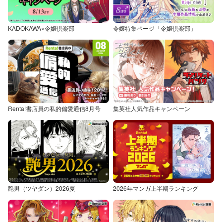
KADOKAWA×令嬢倶楽部
令嬢特集ページ「令嬢倶楽部」
Renta!書店員の私的偏愛通信8月号
集英社人気作品キャンペーン
艶男（ツヤダン）2026夏
2026年マンガ上半期ランキング