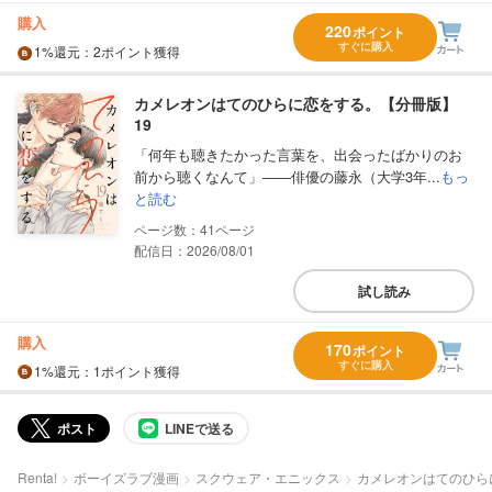
購入
220
ポイント
すぐに購入
1%
還元
：2ポイント獲得
カメレオンはてのひらに恋をする。【分冊版】
19
「何年も聴きたかった言葉を、出会ったばかりのお
前から聴くなんて」――俳優の藤永（大学3年...
もっ
と読む
41
配信日：2026/08/01
試し読み
購入
170
ポイント
すぐに購入
1%
還元
：1ポイント獲得
ポスト
LINEで送る
Renta!
ボーイズラブ漫画
スクウェア・エニックス
カメレオンはてのひら