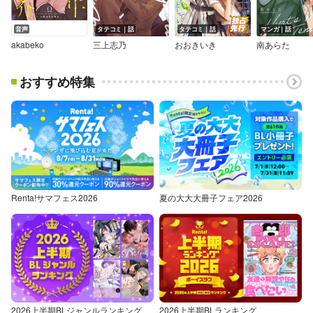
音声
タテコミ｜話
タテコミ｜話
マンガ｜話
akabeko
三上志乃
おおきいき
南あらた
おすすめ特集
Renta!サマフェス2026
夏の大大大冊子フェア2026
2026上半期BLジャンルランキング
2026上半期BLランキング