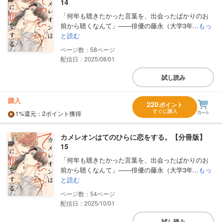
14
「何年も聴きたかった言葉を、出会ったばかりのお
前から聴くなんて」――俳優の藤永（大学3年...
もっ
と読む
58
配信日：2025/08/01
試し読み
購入
220
ポイント
すぐに購入
1%
還元
：2ポイント獲得
カメレオンはてのひらに恋をする。【分冊版】
15
「何年も聴きたかった言葉を、出会ったばかりのお
前から聴くなんて」――俳優の藤永（大学3年...
もっ
と読む
54
配信日：2025/10/01
試し読み