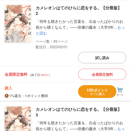
カメレオンはてのひらに恋をする。【分冊版】
2
「何年も聴きたかった言葉を、出会ったばかりのお
前から聴くなんて」――俳優の藤永（大学3年...
もっ
と読む
45
配信日：2023/02/01
試し読み
会員限定無料
会員限定無料
（終了日:
08/31
）
購入
150
ポイント
すぐに購入
1%
還元
：1ポイント獲得
カメレオンはてのひらに恋をする。【分冊版】
3
「何年も聴きたかった言葉を、出会ったばかりのお
前から聴くなんて」――俳優の藤永（大学3年...
もっ