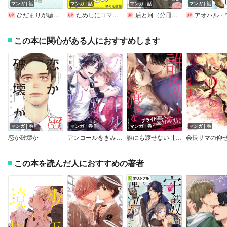
マンガ｜話
マンガ｜話
マンガ｜話
マンガ｜話
ひだまりが聴こえる－春夏秋冬－5【分冊版】
ためしにコマンド言ってみた（分冊版）
后と河（分冊版）
アオハル・ワンス
この本に関心がある人におすすめします
マンガ｜巻
マンガ｜巻
マンガ｜巻
マンガ｜巻
恋か破壊か
アンコールをきみと紡ぐまで【電子特装版】
誰にも渡せない【合本版】
この本を読んだ人におすすめの著者