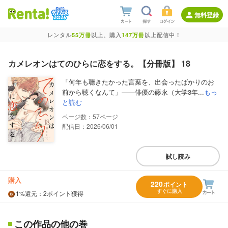
無料登録
レンタル
55万冊
以上、購入
147万冊
以上配信中！
カメレオンはてのひらに恋をする。【分冊版】 18
「何年も聴きたかった言葉を、出会ったばかりのお
前から聴くなんて」――俳優の藤永（大学3年...
もっ
と読む
57
配信日：2026/06/01
試し読み
購入
220
ポイント
すぐに購入
1%
還元
：2ポイント獲得
この作品の他の巻