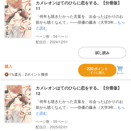
カメレオンはてのひらに恋をする。【分冊版】
11
「何年も聴きたかった言葉を、出会ったばかりのお
前から聴くなんて」――俳優の藤永（大学3年...
もっ
と読む
54
配信日：2024/12/01
試し読み
購入
220
ポイント
すぐに購入
1%
還元
：2ポイント獲得
カメレオンはてのひらに恋をする。【分冊版】
12
「何年も聴きたかった言葉を、出会ったばかりのお
前から聴くなんて」――俳優の藤永（大学3年...
もっ
と読む
55
配信日：2025/02/01