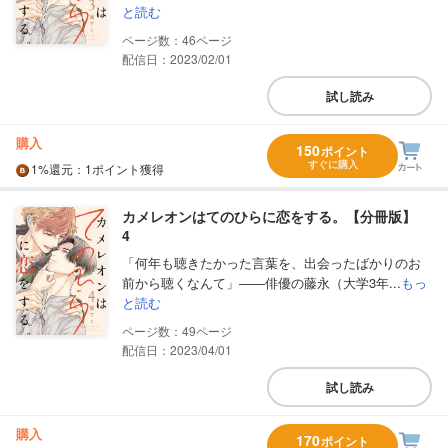
と読む
46
配信日：2023/02/01
試し読み
購入
150
ポイント
すぐに購入
1%
還元
：1ポイント獲得
カメレオンはてのひらに恋をする。【分冊版】
4
「何年も聴きたかった言葉を、出会ったばかりのお
前から聴くなんて」――俳優の藤永（大学3年...
もっ
と読む
49
配信日：2023/04/01
試し読み
購入
170
ポイント