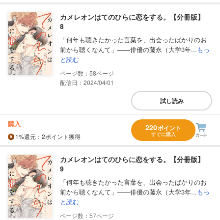
カメレオンはてのひらに恋をする。【分冊版】
8
「何年も聴きたかった言葉を、出会ったばかりのお
前から聴くなんて」――俳優の藤永（大学3年...
もっ
と読む
58
配信日：2024/04/01
試し読み
購入
220
ポイント
すぐに購入
1%
還元
：2ポイント獲得
カメレオンはてのひらに恋をする。【分冊版】
9
「何年も聴きたかった言葉を、出会ったばかりのお
前から聴くなんて」――俳優の藤永（大学3年...
もっ
と読む
57