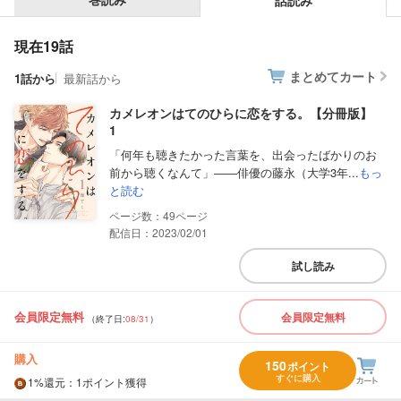
話読み
現在19話
まとめてカート
1話から
最新話から
カメレオンはてのひらに恋をする。【分冊版】
1
「何年も聴きたかった言葉を、出会ったばかりのお
前から聴くなんて」――俳優の藤永（大学3年...
もっ
と読む
49
配信日：2023/02/01
試し読み
会員限定無料
会員限定無料
（終了日:
08/31
）
購入
150
ポイント
すぐに購入
1%
還元
：1ポイント獲得