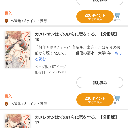
購入
220
ポイント
すぐに購入
1%
還元
：2ポイント獲得
カメレオンはてのひらに恋をする。【分冊版】
16
「何年も聴きたかった言葉を、出会ったばかりのお
前から聴くなんて」――俳優の藤永（大学3年...
もっ
と読む
57
配信日：2025/12/01
試し読み
購入
220
ポイント
すぐに購入
1%
還元
：2ポイント獲得
カメレオンはてのひらに恋をする。【分冊版】
17