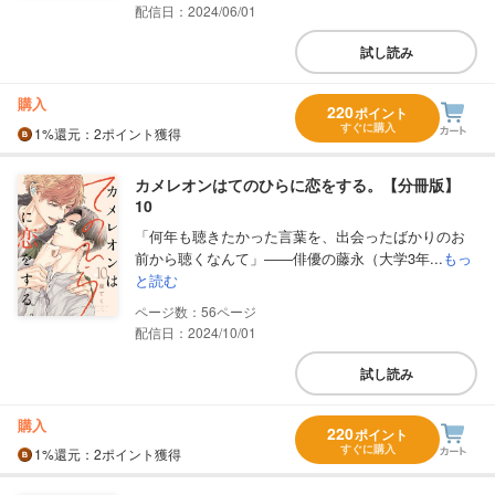
配信日：2024/06/01
試し読み
購入
220
ポイント
すぐに購入
1%
還元
：2ポイント獲得
カメレオンはてのひらに恋をする。【分冊版】
10
「何年も聴きたかった言葉を、出会ったばかりのお
前から聴くなんて」――俳優の藤永（大学3年...
もっ
と読む
56
配信日：2024/10/01
試し読み
購入
220
ポイント
すぐに購入
1%
還元
：2ポイント獲得