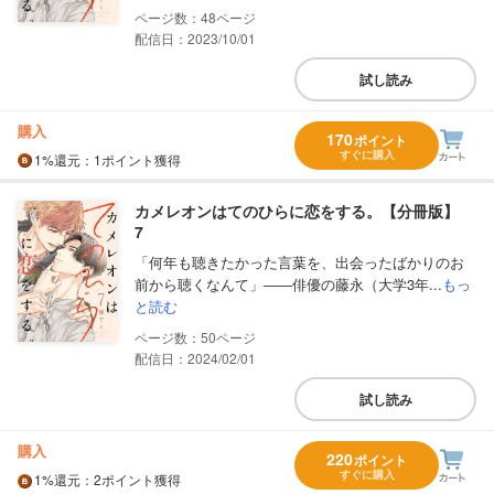
48
配信日：2023/10/01
試し読み
購入
170
ポイント
すぐに購入
1%
還元
：1ポイント獲得
カメレオンはてのひらに恋をする。【分冊版】
7
「何年も聴きたかった言葉を、出会ったばかりのお
前から聴くなんて」――俳優の藤永（大学3年...
もっ
と読む
50
配信日：2024/02/01
試し読み
購入
220
ポイント
すぐに購入
1%
還元
：2ポイント獲得