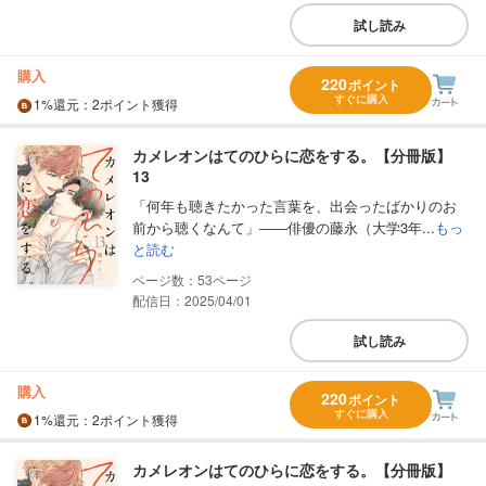
試し読み
購入
220
ポイント
すぐに購入
1%
還元
：2ポイント獲得
カメレオンはてのひらに恋をする。【分冊版】
13
「何年も聴きたかった言葉を、出会ったばかりのお
前から聴くなんて」――俳優の藤永（大学3年...
もっ
と読む
53
配信日：2025/04/01
試し読み
購入
220
ポイント
すぐに購入
1%
還元
：2ポイント獲得
カメレオンはてのひらに恋をする。【分冊版】