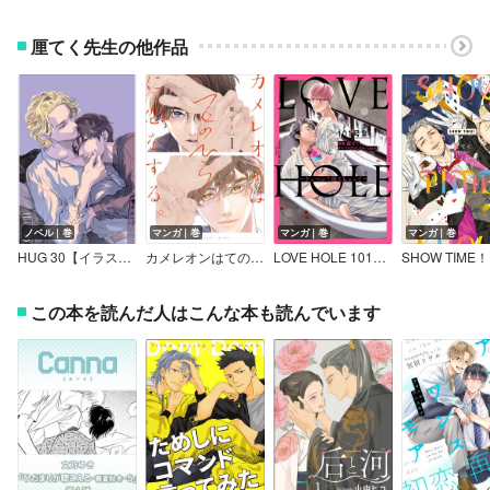
厘てく先生の他作品
ノベル｜巻
マンガ｜巻
マンガ｜巻
マンガ｜巻
HUG 30【イラスト入り】
カメレオンはてのひらに恋をする。【デジタル版限定特典付き】
LOVE HOLE 101号室 ～テッペン↑超えちゃって～
この本を読んだ人はこんな本も読んでいます