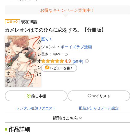
お得なキャンペーン実施中！
現在19話
カメレオンはてのひらに恋をする。【分冊版】
厘てく
ジャンル：
ボーイズラブ漫画
長さ：
49ページ
4.9
(50件)
レビューを書く
推し本棚
マイリスト
レンタル追加リクエスト
配信お知らせメール設定
続刊はこちら
作品詳細