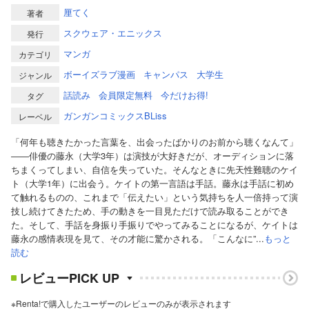
厘てく
著者
スクウェア・エニックス
発行
マンガ
カテゴリ
ボーイズラブ漫画
キャンパス
大学生
ジャンル
話読み
会員限定無料
今だけお得!
タグ
ガンガンコミックスBLiss
レーベル
「何年も聴きたかった言葉を、出会ったばかりのお前から聴くなんて」
――俳優の藤永（大学3年）は演技が大好きだが、オーディションに落
ちまくってしまい、自信を失っていた。そんなときに先天性難聴のケイ
ト（大学1年）に出会う。ケイトの第一言語は手話。藤永は手話に初め
て触れるものの、これまで「伝えたい」という気持ちを人一倍持って演
技し続けてきたため、手の動きを一目見ただけで読み取ることができ
た。そして、手話を身振り手振りでやってみることになるが、ケイトは
藤永の感情表現を見て、その才能に驚かされる。「こんなに”...
もっと
読む
レビューPICK UP
※Renta!で購入したユーザーのレビューのみが表示されます