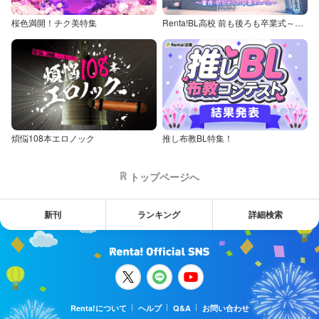
桜色満開！チク美特集
Renta!BL高校 前も後ろも卒業式～童貞・処女からの卒業アルバム～
煩悩108本エロノック
推し布教BL特集！
トップページへ
新刊
ランキング
詳細検索
Renta!について
ヘルプ
Q&A
お問い合わせ