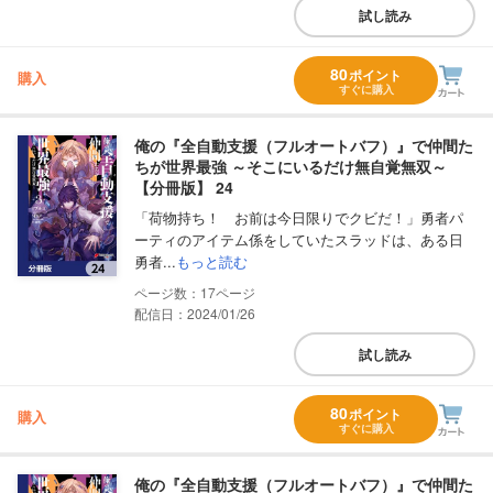
試し読み
80
ポイント
購入
すぐに購入
俺の『全自動支援（フルオートバフ）』で仲間た
ちが世界最強 ～そこにいるだけ無自覚無双～
【分冊版】 24
「荷物持ち！ お前は今日限りでクビだ！」勇者パ
ーティのアイテム係をしていたスラッドは、ある日
勇者...
もっと読む
17
配信日：2024/01/26
試し読み
80
ポイント
購入
すぐに購入
俺の『全自動支援（フルオートバフ）』で仲間た