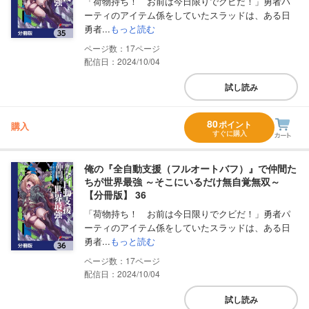
「荷物持ち！ お前は今日限りでクビだ！」勇者パ
ーティのアイテム係をしていたスラッドは、ある日
勇者...
もっと読む
17
配信日：2024/10/04
試し読み
80
ポイント
購入
すぐに購入
俺の『全自動支援（フルオートバフ）』で仲間た
ちが世界最強 ～そこにいるだけ無自覚無双～
【分冊版】 36
「荷物持ち！ お前は今日限りでクビだ！」勇者パ
ーティのアイテム係をしていたスラッドは、ある日
勇者...
もっと読む
17
配信日：2024/10/04
試し読み