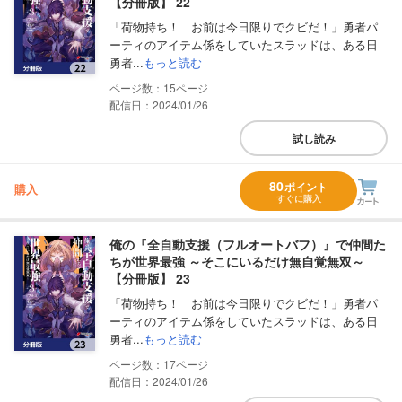
【分冊版】 22
「荷物持ち！ お前は今日限りでクビだ！」勇者パ
ーティのアイテム係をしていたスラッドは、ある日
勇者...
もっと読む
15
配信日：2024/01/26
試し読み
80
ポイント
購入
すぐに購入
俺の『全自動支援（フルオートバフ）』で仲間た
ちが世界最強 ～そこにいるだけ無自覚無双～
【分冊版】 23
「荷物持ち！ お前は今日限りでクビだ！」勇者パ
ーティのアイテム係をしていたスラッドは、ある日
勇者...
もっと読む
17
配信日：2024/01/26