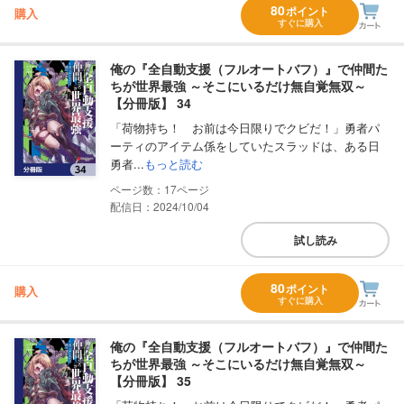
80
ポイント
購入
すぐに購入
俺の『全自動支援（フルオートバフ）』で仲間た
ちが世界最強 ～そこにいるだけ無自覚無双～
【分冊版】 34
「荷物持ち！ お前は今日限りでクビだ！」勇者パ
ーティのアイテム係をしていたスラッドは、ある日
勇者...
もっと読む
17
配信日：2024/10/04
試し読み
80
ポイント
購入
すぐに購入
俺の『全自動支援（フルオートバフ）』で仲間た
ちが世界最強 ～そこにいるだけ無自覚無双～
【分冊版】 35