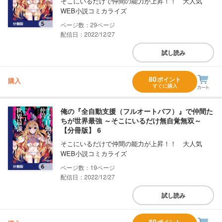
そこにいるだけで仲間の能力が上昇！！ 大人気
WEB小説コミカライズ
29
配信日：2022/12/27
試し読み
80
ポイント
購入
すぐに購入
俺の『全自動支援（フルオートバフ）』で仲間た
ちが世界最強 ～そこにいるだけ無自覚無双～
【分冊版】 6
そこにいるだけで仲間の能力が上昇！！ 大人気
WEB小説コミカライズ
19
配信日：2022/12/27
試し読み
80