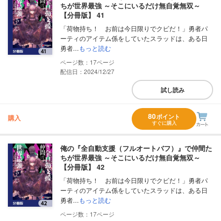
ちが世界最強 ～そこにいるだけ無自覚無双～
【分冊版】 41
「荷物持ち！ お前は今日限りでクビだ！」勇者パ
ーティのアイテム係をしていたスラッドは、ある日
勇者...
もっと読む
17
配信日：2024/12/27
試し読み
80
ポイント
購入
すぐに購入
俺の『全自動支援（フルオートバフ）』で仲間た
ちが世界最強 ～そこにいるだけ無自覚無双～
【分冊版】 42
「荷物持ち！ お前は今日限りでクビだ！」勇者パ
ーティのアイテム係をしていたスラッドは、ある日
勇者...
もっと読む
17