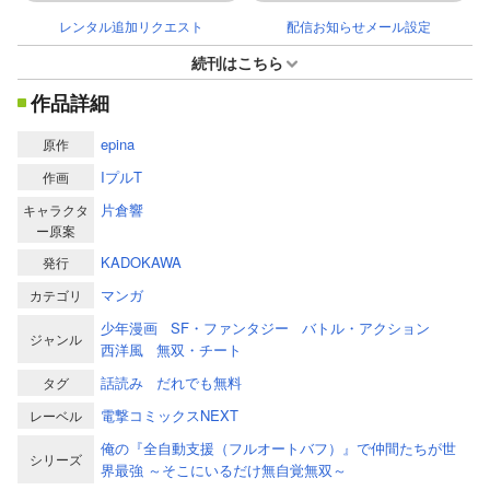
レンタル追加リクエスト
配信お知らせメール設定
続刊はこちら
作品詳細
epina
原作
IプルT
作画
片倉響
キャラクタ
ー原案
KADOKAWA
発行
マンガ
カテゴリ
少年漫画
SF・ファンタジー
バトル・アクション
ジャンル
西洋風
無双・チート
話読み
だれでも無料
タグ
電撃コミックスNEXT
レーベル
俺の『全自動支援（フルオートバフ）』で仲間たちが世
シリーズ
界最強 ～そこにいるだけ無自覚無双～