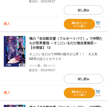
配信日：2023/06/27
試し読み
80
ポイント
購入
すぐに購入
俺の『全自動支援（フルオートバフ）』で仲間た
ちが世界最強 ～そこにいるだけ無自覚無双～
【分冊版】 12
そこにいるだけで仲間の能力が上昇！！ 大人気
WEB小説コミカライズ
29
配信日：2023/06/27
試し読み
80
ポイント
購入
すぐに購入