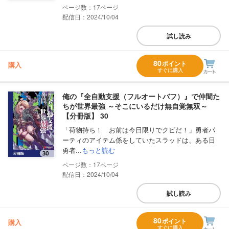
17
配信日：2024/10/04
試し読み
80
ポイント
購入
すぐに購入
俺の『全自動支援（フルオートバフ）』で仲間た
ちが世界最強 ～そこにいるだけ無自覚無双～
【分冊版】 30
「荷物持ち！ お前は今日限りでクビだ！」勇者パ
ーティのアイテム係をしていたスラッドは、ある日
勇者...
もっと読む
17
配信日：2024/10/04
試し読み
80
ポイント
購入
すぐに購入