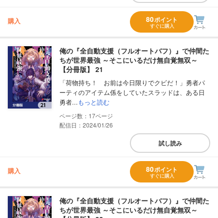
80
ポイント
購入
すぐに購入
俺の『全自動支援（フルオートバフ）』で仲間た
ちが世界最強 ～そこにいるだけ無自覚無双～
【分冊版】 21
「荷物持ち！ お前は今日限りでクビだ！」勇者パ
ーティのアイテム係をしていたスラッドは、ある日
勇者...
もっと読む
17
配信日：2024/01/26
試し読み
80
ポイント
購入
すぐに購入
俺の『全自動支援（フルオートバフ）』で仲間た
ちが世界最強 ～そこにいるだけ無自覚無双～