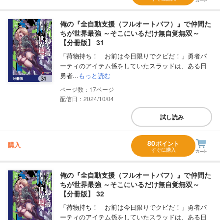
俺の『全自動支援（フルオートバフ）』で仲間た
ちが世界最強 ～そこにいるだけ無自覚無双～
【分冊版】 31
「荷物持ち！ お前は今日限りでクビだ！」勇者パ
ーティのアイテム係をしていたスラッドは、ある日
勇者...
もっと読む
17
配信日：2024/10/04
試し読み
80
ポイント
購入
すぐに購入
俺の『全自動支援（フルオートバフ）』で仲間た
ちが世界最強 ～そこにいるだけ無自覚無双～
【分冊版】 32
「荷物持ち！ お前は今日限りでクビだ！」勇者パ
ーティのアイテム係をしていたスラッドは、ある日