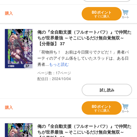
80
ポイント
購入
すぐに購入
俺の『全自動支援（フルオートバフ）』で仲間た
ちが世界最強 ～そこにいるだけ無自覚無双～
【分冊版】 37
「荷物持ち！ お前は今日限りでクビだ！」勇者パ
ーティのアイテム係をしていたスラッドは、ある日
勇者...
もっと読む
17
配信日：2024/10/04
試し読み
80
ポイント
購入
すぐに購入
俺の『全自動支援（フルオートバフ）』で仲間た
ちが世界最強 ～そこにいるだけ無自覚無双～