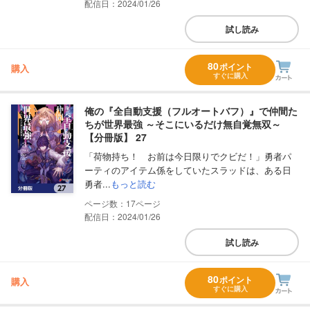
配信日：2024/01/26
試し読み
80
ポイント
購入
すぐに購入
俺の『全自動支援（フルオートバフ）』で仲間た
ちが世界最強 ～そこにいるだけ無自覚無双～
【分冊版】 27
「荷物持ち！ お前は今日限りでクビだ！」勇者パ
ーティのアイテム係をしていたスラッドは、ある日
勇者...
もっと読む
17
配信日：2024/01/26
試し読み
80
ポイント
購入
すぐに購入