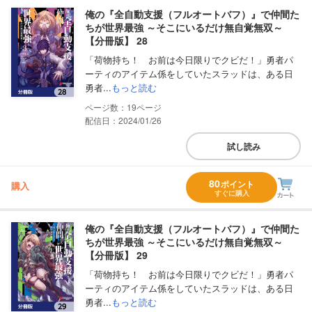
俺の『全自動支援（フルオートバフ）』で仲間た
ちが世界最強 ～そこにいるだけ無自覚無双～
【分冊版】 28
「荷物持ち！ お前は今日限りでクビだ！」勇者パ
ーティのアイテム係をしていたスラッドは、ある日
勇者...
もっと読む
19
配信日：2024/01/26
試し読み
80
ポイント
購入
すぐに購入
俺の『全自動支援（フルオートバフ）』で仲間た
ちが世界最強 ～そこにいるだけ無自覚無双～
【分冊版】 29
「荷物持ち！ お前は今日限りでクビだ！」勇者パ
ーティのアイテム係をしていたスラッドは、ある日
勇者...
もっと読む