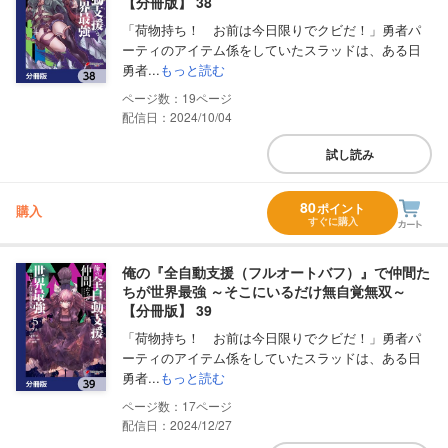
【分冊版】 38
「荷物持ち！ お前は今日限りでクビだ！」勇者パ
ーティのアイテム係をしていたスラッドは、ある日
勇者...
もっと読む
19
配信日：2024/10/04
試し読み
80
ポイント
購入
すぐに購入
俺の『全自動支援（フルオートバフ）』で仲間た
ちが世界最強 ～そこにいるだけ無自覚無双～
【分冊版】 39
「荷物持ち！ お前は今日限りでクビだ！」勇者パ
ーティのアイテム係をしていたスラッドは、ある日
勇者...
もっと読む
17
配信日：2024/12/27