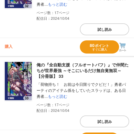
勇者...
もっと読む
17
配信日：2024/10/04
試し読み
80
ポイント
購入
すぐに購入
俺の『全自動支援（フルオートバフ）』で仲間た
ちが世界最強 ～そこにいるだけ無自覚無双～
【分冊版】 33
「荷物持ち！ お前は今日限りでクビだ！」勇者パ
ーティのアイテム係をしていたスラッドは、ある日
勇者...
もっと読む
17
配信日：2024/10/04
試し読み