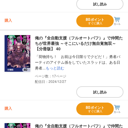
試し読み
80
ポイント
購入
すぐに購入
俺の『全自動支援（フルオートバフ）』で仲間た
ちが世界最強 ～そこにいるだけ無自覚無双～
【分冊版】 40
「荷物持ち！ お前は今日限りでクビだ！」勇者パ
ーティのアイテム係をしていたスラッドは、ある日
勇者...
もっと読む
17
配信日：2024/12/27
試し読み
80
ポイント
購入
すぐに購入
俺の『全自動支援（フルオートバフ）』で仲間た