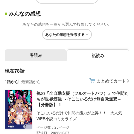
みんなの感想
あなたの感想を一覧から選んで投票してください。
あなたの感想を投票する
巻読み
話読み
現在78話
まとめてカート
1話から
最新話から
俺の『全自動支援（フルオートバフ）』で仲間た
ちが世界最強 ～そこにいるだけ無自覚無双～
【分冊版】 1
そこにいるだけで仲間の能力が上昇！！ 大人気
WEB小説コミカライズ
25
配信日：2022/12/27