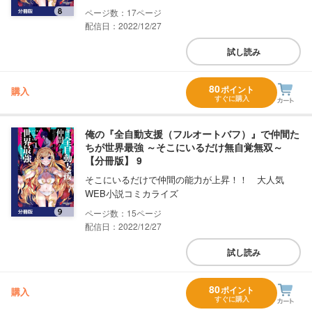
17
配信日：2022/12/27
試し読み
80
ポイント
購入
すぐに購入
俺の『全自動支援（フルオートバフ）』で仲間た
ちが世界最強 ～そこにいるだけ無自覚無双～
【分冊版】 9
そこにいるだけで仲間の能力が上昇！！ 大人気
WEB小説コミカライズ
15
配信日：2022/12/27
試し読み
80
ポイント
購入
すぐに購入