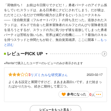
「荷物持ち！ お前は今日限りでクビだ！」勇者パーティのアイテム係
をしていたスラッドは、ある日勇者にクビにされてしまう。だが彼は、
ただそこにいるだけで仲間の能力が上昇するというユニークスキル
――《全自動支援（フルオートバフ）》の持ち主だった。追放されたス
ラッドは、ギルドで出会った新米冒険者のエルフとのんびり冒険者生活
を送ろうとするが、スラッドの力に気づかず彼を追放してしまった勇者
パーティは苦戦を強いられ、世界は滅亡の危機に……！？最強のスキル
を持つスラッドと仲間たちが紡ぐ、無自覚英雄譚。ここに開幕！...
もっ
と読む
レビューPICK UP
※Renta!で購入したユーザーのレビューのみが表示されます
3
リズミカルな研究家
2023-02-17
さん
よくある設定と展開ですけど、まあまあ面白いです。まだ始まっ
たばかりだから、続きに期待して星三つ。
0
参考になった
人
レビューをもっと見る