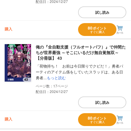
配信日：2024/12/27
試し読み
80
ポイント
購入
すぐに購入
俺の『全自動支援（フルオートバフ）』で仲間た
ちが世界最強 ～そこにいるだけ無自覚無双～
【分冊版】 43
「荷物持ち！ お前は今日限りでクビだ！」勇者パ
ーティのアイテム係をしていたスラッドは、ある日
勇者...
もっと読む
17
配信日：2024/12/27
試し読み
80
ポイント
購入
すぐに購入