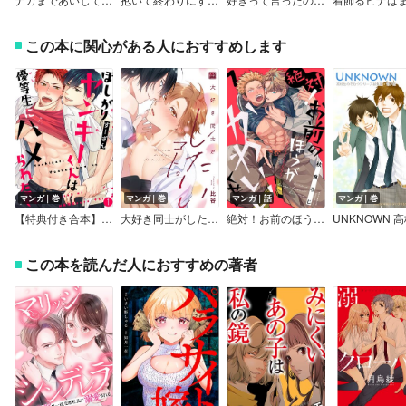
この本に関心がある人におすすめします
マンガ｜巻
マンガ｜巻
マンガ｜話
マンガ｜巻
【特典付き合本】ほしがりヤンキーくんは優等生にハメられたい
大好き同士がしたいコト。【単行本版／電子限定描き下ろしマンガ＆Renta！限定特典付】
絶対！お前のほうがかわいいくせに
この本を読んだ人におすすめの著者