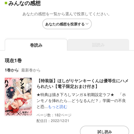
みんなの感想
あなたの感想を一覧から選んで投票してください。
あなたの感想を投票する
話読み
巻読み
現在1巻
1巻から
最新巻から
【特装版】ほしがりヤンキーくんは優等生にハメ
られたい【電子限定おまけ付き】
★特典は描き下ろしマンガ＆初期設定ラフ★ 「ホ
ンモノを挿れたら…どうなるんだ？」学園一の不良
と恐...
もっと読む
182
配信日：2022/12/21
試し読み