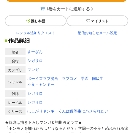
1巻をカートに追加する
推し本棚
マイリスト
レンタル追加リクエスト
配信お知らせメール設定
作品詳細
すーざん
著者
シガリロ
発行
マンガ
カテゴリ
ボーイズラブ漫画
ラブコメ
学園
同級生
ジャンル
不良・ヤンキー
シガリロ
雑誌
シガリロ
レーベル
ほしがりヤンキーくんは優等生にハメられたい
シリーズ
★特典は描き下ろしマンガ＆初期設定ラフ★
「ホンモノを挿れたら…どうなるんだ？」学園一の不良と恐れられる瀬