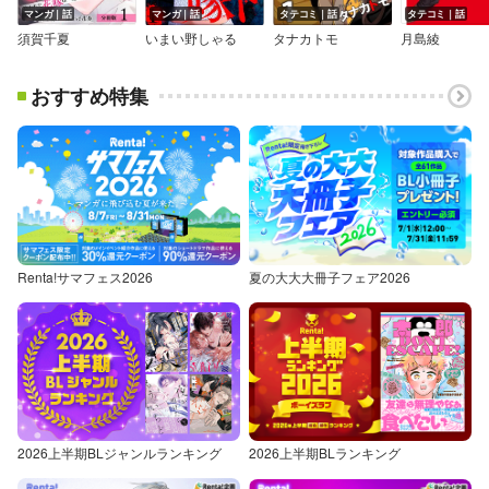
マンガ｜話
マンガ｜話
タテコミ｜話
タテコミ｜話
須賀千夏
いまい野しゃる
タナカトモ
月島綾
おすすめ特集
Renta!サマフェス2026
夏の大大大冊子フェア2026
2026上半期BLジャンルランキング
2026上半期BLランキング