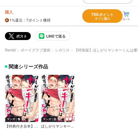
購入
700
ポイント
すぐに購入
1%
還元
：7ポイント獲得
ポスト
LINEで送る
Renta!
ボーイズラブ漫画
シガリロ
【特装版】ほしがりヤンキーくんは優
関連シリーズ作品
マンガ｜巻
マンガ｜話
【特典付き合本】ほしがりヤンキーくんは優等生にハメられたい
ほしがりヤンキーくんは優等生にハメられたい