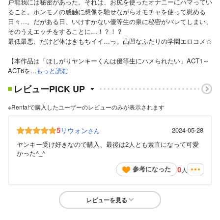
戸龍我には秘密があった。それは、お尻を使ったオナニーにハマってい
ること。ホンモノの感触に想像を馳せながらオモチャを使って慰める
日々…。だがある日、いけすかない優等生の泉に秘密がバレてしまい、
そのうえエッチをすることに…！？！？
最低最悪、だけど体はきもちイイ…っ。凸凹なふたりの学園エロコメ☆
【本作品は「ほしがりヤンキーくんは優等生にハメられたい」ACT1～
ACT6を...
もっと読む
レビューPICK UP
※Renta!で購入したユーザーのレビューのみが表示されます
5
リウォン
2024-05-28
さん
ヤンキー受け好きなので購入、最後は2人とも素直になって可愛
かった^_^
0
参考になった
人
レビューを見る