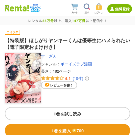
無料登録
レンタル
55万冊
以上、購入
147万冊
以上配信中！
【特装版】ほしがりヤンキーくんは優等生にハメられたい
【電子限定おまけ付き】
すーざん
ジャンル：
ボーイズラブ漫画
長さ：
182ページ
4.1
(10件)
レビューを書く
1巻を試し読み
1巻を購入
700