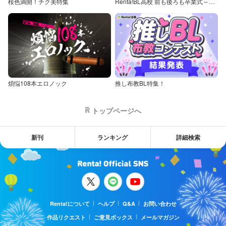
桜色満開！チク美特集
Renta!BL高校 前も後ろも卒業式～童貞・処女からの卒業アルバム～
煩悩108本エロノック
推し布教BL特集！
トップページへ
新刊
ランキング
詳細検索
Renta!について
ヘルプ
Q&A
お問い合わせ
作品リクエスト
ご意見ボックス
メールマガジン