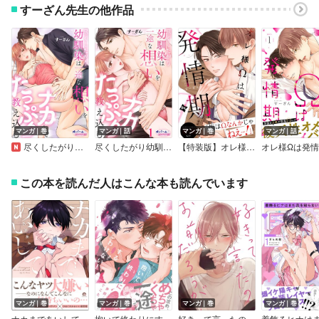
すーざん先生の他作品
マンガ｜巻
マンガ｜話
マンガ｜巻
マンガ｜話
尽くしたがり幼馴染は一途な想いをナカまでたっぷり教え込む【電子単行本】【描き下ろし付】
尽くしたがり幼馴染は一途な想いをナカまでたっぷり教え込む
【特装版】オレ様Ωは発情期【特典付き】
オレ様Ωは発
この本を読んだ人はこんな本も読んでいます
マンガ｜巻
マンガ｜巻
マンガ｜巻
マンガ｜巻
ナカまであいして【電子限定かきおろし漫画付】
抱いて終わりにするわけない！【単行本版】【電子限定描き下ろし漫画付き】
好きって言ったのお前だろうが！【電子限定かきおろし付】