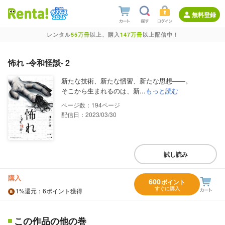
無料登録
レンタル
55万冊
以上、購入
147万冊
以上配信中！
怖れ ‐令和怪談‐ 2
新たな技術、新たな慣習、新たな思想――。
そこから生まれるのは、新...
もっと読む
194
配信日：2023/03/30
試し読み
購入
600
ポイント
すぐに購入
1%
還元
：6ポイント獲得
この作品の他の巻