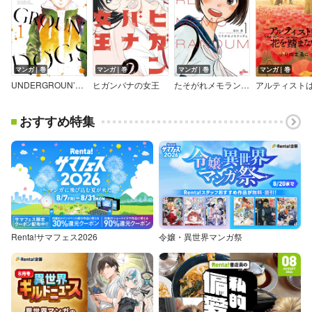
マンガ｜巻
マンガ｜巻
マンガ｜巻
マンガ｜巻
UNDERGROUN’DOGS
ヒガンバナの女王
たそがれメモランダム
おすすめ特集
Renta!サマフェス2026
令嬢・異世界マンガ祭