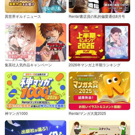
異世界ギルドニュース
Renta!書店員の私的偏愛通信8月号
集英社人気作品キャンペーン
2026年マンガ上半期ランキング
神マンガ1000
Renta!マンガ大賞2025