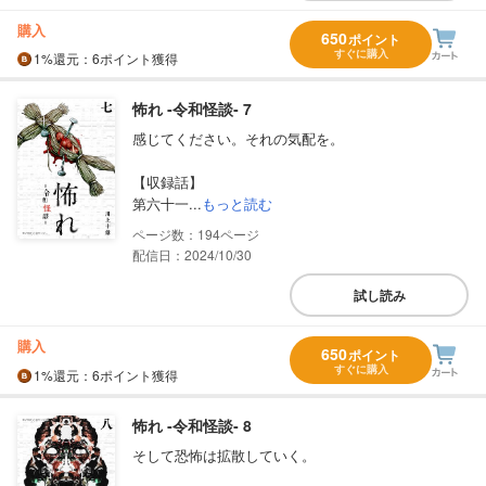
購入
650
ポイント
すぐに購入
1%
還元
：6ポイント獲得
怖れ ‐令和怪談‐ 7
感じてください。それの気配を。
【収録話】
第六十一...
もっと読む
194
配信日：2024/10/30
試し読み
購入
650
ポイント
すぐに購入
1%
還元
：6ポイント獲得
怖れ ‐令和怪談‐ 8
そして恐怖は拡散していく。