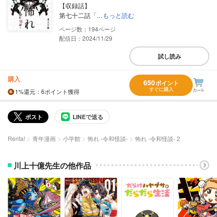
【収録話】
第七十二話「...
もっと読む
194
配信日：2024/11/29
試し読み
購入
650
ポイント
すぐに購入
1%
還元
：6ポイント獲得
ポスト
LINEで送る
Renta!
青年漫画
小学館
怖れ ‐令和怪談‐
怖れ ‐令和怪談‐ 2
川上十億先生の他作品