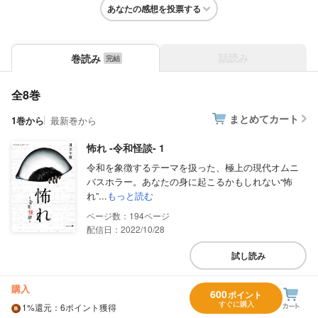
あなたの感想を投票する
話読み
巻読み
全8巻
まとめてカート
1巻から
最新巻から
怖れ ‐令和怪談‐ 1
令和を象徴するテーマを扱った、極上の現代オムニ
バスホラー。あなたの身に起こるかもしれない“怖
れ”...
もっと読む
194
配信日：2022/10/28
試し読み
購入
600
ポイント
すぐに購入
1%
還元
：6ポイント獲得