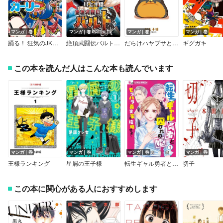
マンガ｜巻
マンガ｜巻
マンガ｜巻
マンガ｜巻
踊る！ 狂気のJKカーリーちゃん
絶頂武闘伝バルト ‐バカでもなれる人類最強‐
だらけハヤブサとだらだら生活
ギグガキ
この本を読んだ人はこんな本も読んでいます
マンガ｜巻
マンガ｜巻
マンガ｜巻
マンガ｜巻
王様ランキング
星屑の王子様
転生ギャル勇者と囚われの姫～モラハラ義実家を攻略せよ～
切子
この本に関心がある人におすすめします