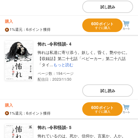
試し読み
購入
600
ポイント
すぐに購入
1%
還元
：6ポイント獲得
怖れ ‐令和怪談‐ 4
怖れは私達に寄り添う。妖しく。昏く。艶やかに。
【収録話】第二十七話「ベビーカー」第二十八話
「タイ...
もっと読む
194
配信日：2023/11/30
試し読み
購入
600
ポイント
すぐに購入
1%
還元
：6ポイント獲得
怖れ ‐令和怪談‐ 5
怖れているのは、死か、信仰か、言葉か、人か。