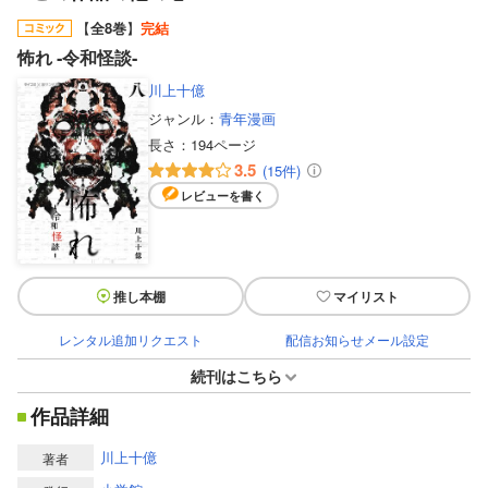
【
全8巻
】
完結
怖れ ‐令和怪談‐
川上十億
ジャンル：
青年漫画
長さ：
194ページ
3.5
(15件)
レビューを書く
推し本棚
マイリスト
レンタル追加リクエスト
配信お知らせメール設定
続刊はこちら
作品詳細
川上十億
著者