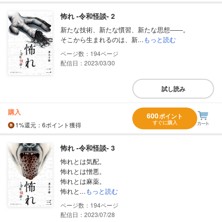
怖れ ‐令和怪談‐ 2
新たな技術、新たな慣習、新たな思想――。
そこから生まれるのは、新...
もっと読む
194
配信日：2023/03/30
試し読み
購入
600
ポイント
すぐに購入
1%
還元
：6ポイント獲得
怖れ ‐令和怪談‐ 3
怖れとは気配。
怖れとは憎悪。
怖れとは麻薬。
怖れと...
もっと読む
194
配信日：2023/07/28