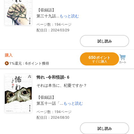
【収録話】
第三十九話...
もっと読む
194
配信日：2024/03/29
試し読み
購入
650
ポイント
すぐに購入
1%
還元
：6ポイント獲得
怖れ ‐令和怪談‐ 6
それは本当に、杞憂ですか？
【収録話】
第五十一話「...
もっと読む
194
配信日：2024/08/30
試し読み