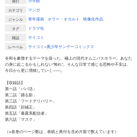
小学館
発行
マンガ
カテゴリ
青年漫画
ホラー・オカルト
映像化作品
ジャンル
ドラマ化
タグ
サイコミ
雑誌
サイコミ×裏少年サンデーコミックス
レーベル
令和を象徴するテーマを扱った、極上の現代オムニバスホラー。あなた
の身に起こるかもしれない“怖れ”。そんな日常で感じる恐怖や不安は、
今日から更に増殖していく――。
【収録話】
第一話「パパ活」
第二話「踊る影」
第三話「フードデリバリー」
第四話「顔補正」
第五話「暴露系配信者」
第六話「マスク」
（※各巻のページ数は、表紙と奥付を含め片面で数えています）