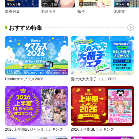
マンガ｜巻
マンガ｜話
タテコミ｜話
マンガ｜巻
墨香銅臭
野萩あき
蟻子
池玲文
おすすめ特集
Renta!サマフェス2026
夏の大大大冊子フェア2026
2026上半期BLジャンルランキング
2026上半期BLランキング