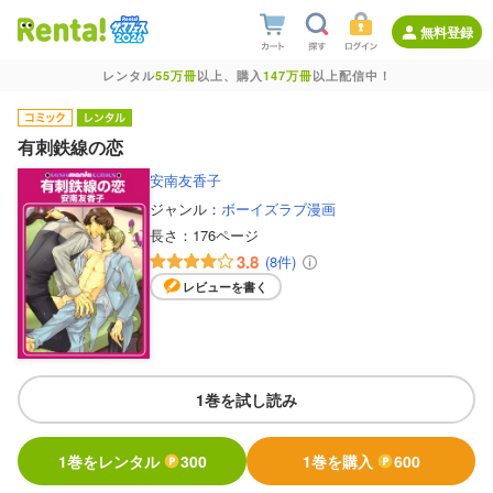
無料登録
レンタル
55万冊
以上、購入
147万冊
以上配信中！
有刺鉄線の恋
安南友香子
ジャンル：
ボーイズラブ漫画
長さ：
176ページ
3.8
(8件)
レビューを書く
1巻を試し読み
1巻をレンタル
300
1巻を購入
600