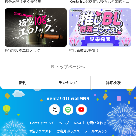
桜色満開！チク美特集
Renta!BL高校 前も後ろも卒業式～童貞・処女からの卒業アルバム～
煩悩108本エロノック
推し布教BL特集！
トップページへ
新刊
ランキング
詳細検索
Renta!について
ヘルプ
Q&A
お問い合わせ
作品リクエスト
ご意見ボックス
メールマガジン