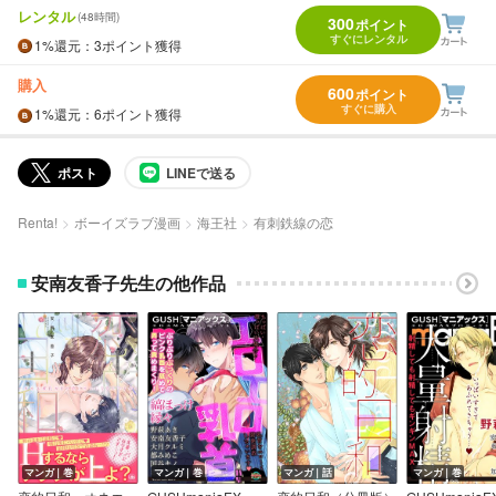
レンタル
(48時間)
300
ポイント
すぐにレンタル
1%
還元
：3ポイント獲得
購入
600
ポイント
すぐに購入
1%
還元
：6ポイント獲得
ポスト
LINEで送る
Renta!
ボーイズラブ漫画
海王社
有刺鉄線の恋
安南友香子先生の他作品
マンガ｜巻
マンガ｜巻
マンガ｜話
マンガ｜巻