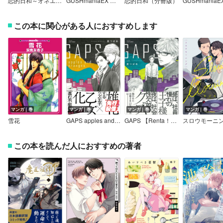
恋的日和～オネエ彼氏がHの時にオスになるんですが～【電子限定かきおろし漫画付】
GUSHmaniaEX エロエロ乳首
恋的日和（分冊版）
この本に関心がある人におすすめします
マンガ｜巻
マンガ｜巻
マンガ｜巻
マンガ｜巻
雪花
GAPS apples and oranges 【Renta！限定おまけマンガ付】
GAPS 【Renta！限定ペーパー付】
この本を読んだ人におすすめの著者