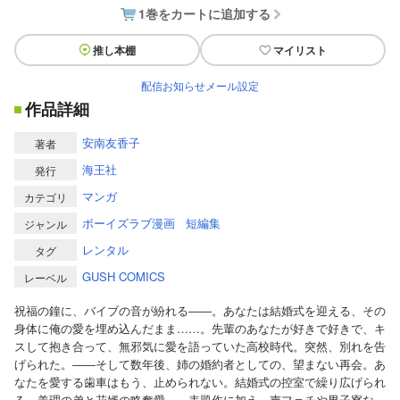
1巻をカートに追加する
推し本棚
マイリスト
配信お知らせメール設定
作品詳細
安南友香子
著者
海王社
発行
マンガ
カテゴリ
ボーイズラブ漫画
短編集
ジャンル
レンタル
タグ
GUSH COMICS
レーベル
祝福の鐘に、バイブの音が紛れる――。あなたは結婚式を迎える、その
身体に俺の愛を埋め込んだまま……。先輩のあなたが好きで好きで、キ
スして抱き合って、無邪気に愛を語っていた高校時代。突然、別れを告
げられた。――そして数年後、姉の婚約者としての、望まない再会。あ
なたを愛する歯車はもう、止められない。結婚式の控室で繰り広げられ
る、義理の弟と花婿の略奪愛――表題作に加え、声フェチや男子寮な