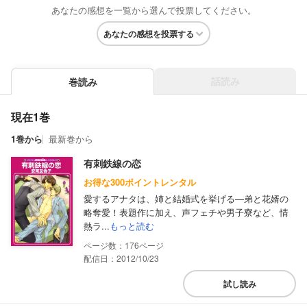
あなたの感想を一覧から選んで投票してください。
あなたの感想を投票する
話読み
巻読み
現在1巻
1巻から
最新巻から
有刺鉄線の恋
お得な300ポイントレンタル
愛するアナタは、姉と結婚式を挙げる―弟と花婿の
略奪愛！表題作に加え、声フェチや男子寮など、情
熱ラ...
もっと読む
176
配信日：2012/10/23
試し読み