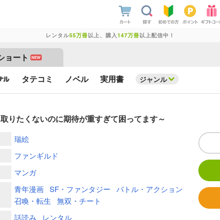
レンタル
55万冊
以上、購入
147万冊
以上配信中！
ショート
NEW
タテコミ
ノベル
実用書
ジャンル
は取りたくないのに期待が重すぎて困ってます～
瑞絵
ファンギルド
マンガ
青年漫画
SF・ファンタジー
バトル・アクション
召喚・転生
無双・チート
話読み
レンタル