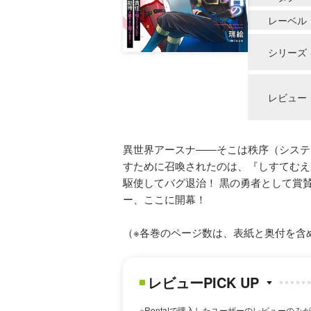
レーベル
シリーズ
レビュー
異世界アースナ――そこは秩序（システ
すために召喚されたのは、『しすてむえ
駆使してバグ退治！ 黒の勇者として賞
ー、ここに開幕！
（※各巻のページ数は、表紙と奥付を含
レビューPICK UP
※Renta!で購入したユーザーのレビューのみ