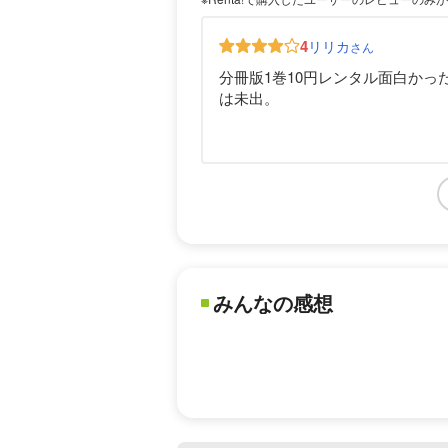
4
リリカ
さん
分冊版1巻10円レンタル面白か
は未出。
みんなの感想