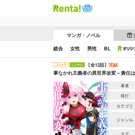
マンガ・ノベル
総合
女性
男性
BL
【
全12話
】
完結
事なかれ主義者の異世界改変～責任
著者
発行
カテゴリ
ジャンル
タグ