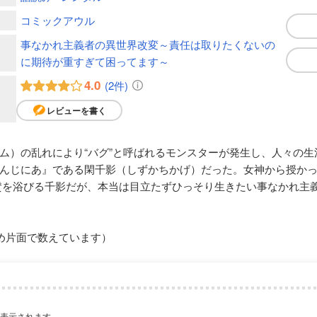
コミックアウル
事なかれ主義者の異世界改変～責任は取りたくないの
に期待が重すぎて困ってます～
4.0
(2件)
レビューを書く
ム）の乱れにより“バグ”と呼ばれるモンスターが発生し、人々の
んじにあ』である閑千影（しずかちかげ）だった。女神から授かっ
賛を浴びる千影だが、本当は目立たずひっそり生きたい事なかれ主義
め片面で数えています）
が表示されます