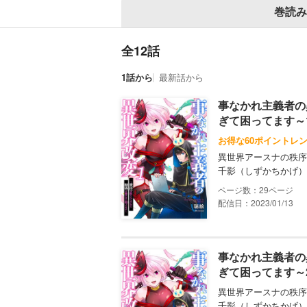
巻読み
全12話
1話から
最新話から
事なかれ主義者の
ぎて困ってます～
お得な60ポイントレ
異世界アースナの秩序
千影（しずかちかげ）
29
配信日：2023/01/13
事なかれ主義者の
ぎて困ってます～
異世界アースナの秩序
千影（しずかちかげ）