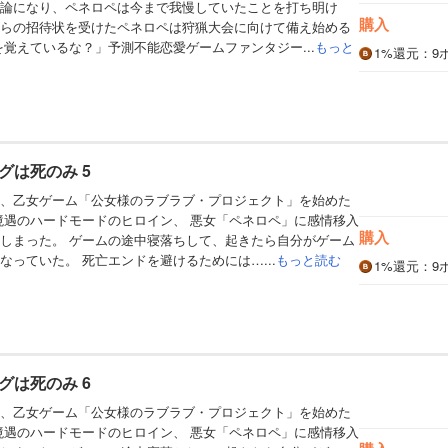
論になり、ペネロペは今まで我慢していたことを打ち明け
購入
らの招待状を受けたペネロペは狩猟大会に向けて備え始める
を覚えているな？」予測不能恋愛ゲームファンタジー...
もっと
1%
還元
：9
グは死のみ 5
、乙女ゲーム「公女様のラブラブ・プロジェクト」を始めた
境遇のハードモードのヒロイン、 悪女「ペネロペ」に感情移入
購入
しまった。 ゲームの途中寝落ちして、起きたら自分がゲーム
なっていた。 死亡エンドを避けるためには…...
もっと読む
1%
還元
：9
グは死のみ 6
、乙女ゲーム「公女様のラブラブ・プロジェクト」を始めた
境遇のハードモードのヒロイン、 悪女「ペネロペ」に感情移入