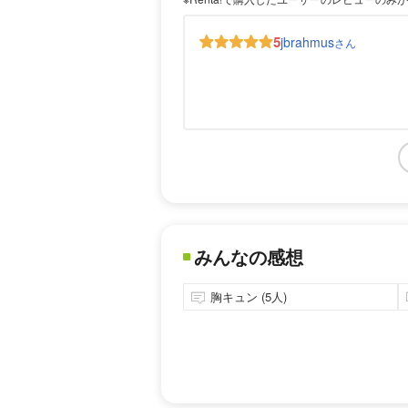
5
jbrahmus
さん
みんなの感想
胸キュン (5人)