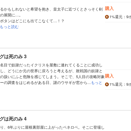
購入
るかもしれないと希望を抱き、皇太子に近づくとさっそく剣
の展開に…。
1%
還元
：9
ボタンはどこにも出てこなくて…！？
もっと読む
グは死のみ 3
名目で奴隷だったイクリスを屋敷に連れてくることに成功し
し、どうにか元の世界に戻ろうと考えるが、敗戦国の奴隷と
購入
の扱いにふと危険を感じてしまう。そこで、5人目の攻略対象
ーの調査をはじめるがある日、謎のウサギが窓から...
もっと
1%
還元
：9
グは死のみ 4
り、6年ぶりに屋根裏部屋に上がったペネロペ。そこに登場し