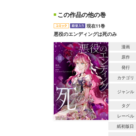
この作品の他の巻
現在11巻
悪役のエンディングは死のみ
漫画
原作
発行
カテゴリ
ジャンル
タグ
レーベル
紙初版日