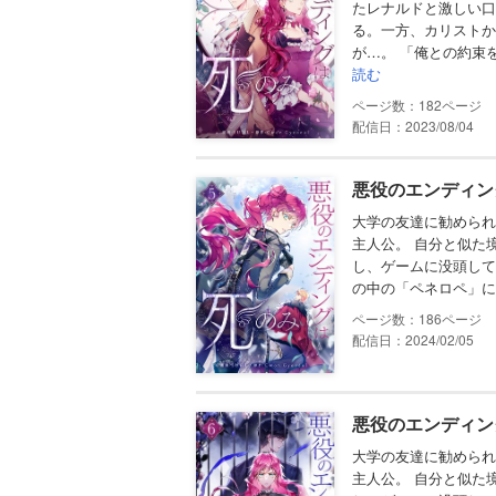
たレナルドと激しい口
る。一方、カリストか
が…。 「俺との約束
読む
182
配信日：2023/08/04
悪役のエンディン
大学の友達に勧められ
主人公。 自分と似た
し、ゲームに没頭して
の中の「ペネロペ」に
186
配信日：2024/02/05
悪役のエンディン
大学の友達に勧められ
主人公。 自分と似た