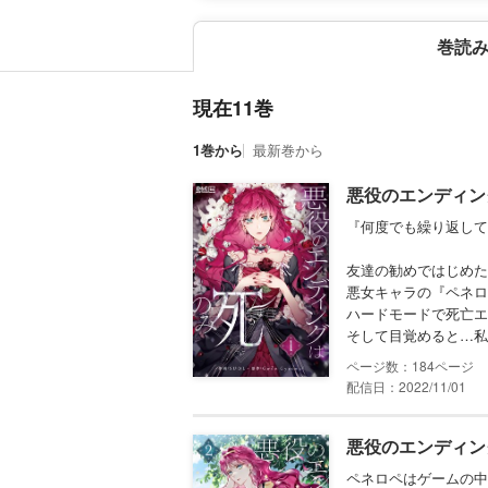
巻読
現在11巻
1巻から
最新巻から
悪役のエンディン
『何度でも繰り返して
友達の勧めではじめた
悪女キャラの『ペネロ
ハードモードで死亡エ
そして目覚めると…私が
184
配信日：2022/11/01
悪役のエンディン
ペネロペはゲームの中