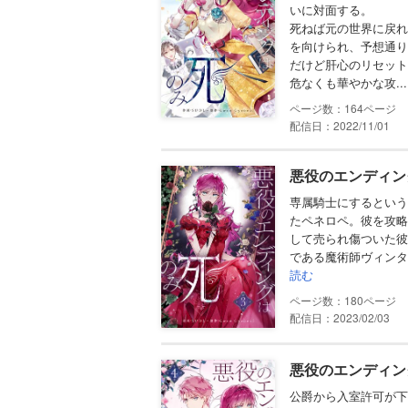
いに対面する。
死ねば元の世界に戻れ
を向けられ、予想通り
だけど肝心のリセット
危なくも華やかな攻...
164
配信日：2022/11/01
悪役のエンディン
専属騎士にするという
たペネロペ。彼を攻略
して売られ傷ついた彼
である魔術師ヴィンタ
読む
180
配信日：2023/02/03
悪役のエンディン
公爵から入室許可が下