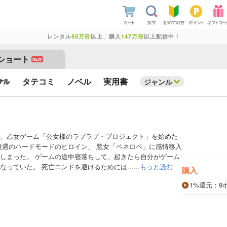
レンタル
55万冊
以上、購入
147万冊
以上配信中！
ショート
NEW
タテコミ
ノベル
実用書
ジャンル
、乙女ゲーム「公女様のラブラブ・プロジェクト」を始めた
境遇のハードモードのヒロイン、 悪女「ペネロペ」に感情移入
しまった。 ゲームの途中寝落ちして、起きたら自分がゲーム
なっていた。 死亡エンドを避けるためには…...
もっと読む
購入
1%
還元
：9