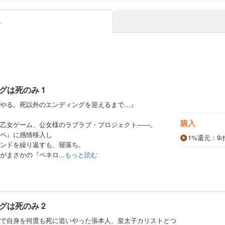
み
グは死のみ 1
やる。死以外のエンディングを迎えるまで…』
購入
乙女ゲーム、公女様のラブラブ・プロジェクト――。
ペ』に感情移入し
1%
還元
：9
ンドを繰り返すも、寝落ち。
まさかの『ペネロ...
もっと読む
グは死のみ 2
で自身を何度も死に追いやった張本人、皇太子カリストとつ