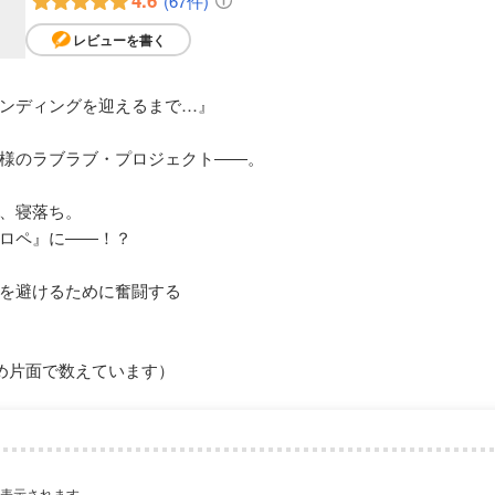
4.6
(67件)
レビューを書く
ンディングを迎えるまで…』
様のラブラブ・プロジェクト――。
、寝落ち。
ロペ』に――！？
を避けるために奮闘する
め片面で数えています）
が表示されます