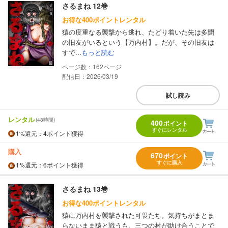
さるまね 12巻
お得な400ポイントレンタル
猿の度重なる襲撃から逃れ、たどり着いた先は多聞
の旧友がいるという【万内村】。だが、その旧友は
すで...
もっと読む
162
配信日：2026/03/19
試し読み
レンタル
(48時間)
400
ポイント
すぐにレンタル
1%
還元
：4ポイント獲得
購入
670
ポイント
すぐに購入
1%
還元
：6ポイント獲得
さるまね 13巻
お得な400ポイントレンタル
猿に万内村を襲撃された可畏たち。気持ちがまとま
らないまま猿と戦うも、三つの村が助け合うことで