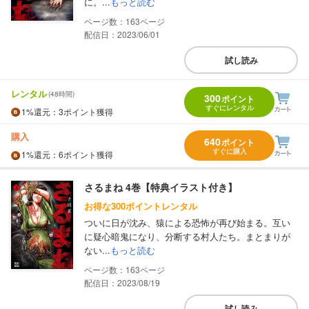
に。...
もっと読む
163
配信日：2023/06/01
試し読み
レンタル
(48時間)
300
ポイント
すぐにレンタル
1%
還元
：3ポイント獲得
購入
640
ポイント
すぐに購入
1%
還元
：6ポイント獲得
さるまね 4巻【特典イラスト付き】
お得な300ポイントレンタル
ついに日が沈み、猿による恐怖が再び始まる。互い
に疑心暗鬼になり、分断する村人たち。まとまりが
ない...
もっと読む
163
配信日：2023/08/19
試し読み