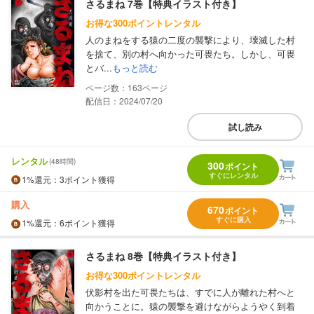
さるまね 7巻【特典イラスト付き】
お得な300ポイントレンタル
人のまねをする猿の二度の襲撃により、壊滅した村
を捨て、別の村へ向かった可畏たち。しかし、可畏
とバ...
もっと読む
163
配信日：2024/07/20
試し読み
レンタル
(48時間)
300
ポイント
すぐにレンタル
1%
還元
：3ポイント獲得
購入
670
ポイント
すぐに購入
1%
還元
：6ポイント獲得
さるまね 8巻【特典イラスト付き】
お得な300ポイントレンタル
伏影村を出た可畏たちは、すでに人が離れた村へと
向かうことに。猿の襲撃を避けながらようやく到着