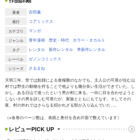
作品詳細
吉田薫
著者
コアミックス
発行
マンガ
カテゴリ
青年漫画
歴史・時代
ホラー・オカルト
ジャンル
レンタル
新作レンタル
準新作レンタル
タグ
ゼノンコミックス
レーベル
さるまね
シリーズ
天明三年。世では飢饉による食糧難のなかでも、主人公の可畏が住む山
村では野生の動物を狩ることで他よりも幾分良い生活ができていた。し
かし、ある日山で迷ったという男が村に来る。一向に目を合わせようと
しないその男を訝しむ可畏だが、家族とともにもてなす。そしてその
夜、村の外れではさらなる招かれざる獣が入り込んでいた…。
（※各巻のページ数は、表紙と奥付を含め片面で数えています）
レビューPICK UP