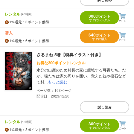
レンタル
(48時間)
300
ポイント
すぐにレンタル
1%
還元
：3ポイント獲得
購入
640
ポイント
すぐに購入
1%
還元
：6ポイント獲得
さるまね 5巻【特典イラスト付き】
お得な300ポイントレンタル
水分の出産のため村長の家に籠城する可畏たち。だ
が、猿たちは家の周りを囲い、覚えた銃や投石など
で村...
もっと読む
163
配信日：2023/12/20
試し読み
レンタル
(48時間)
300
ポイント
すぐにレンタル
1%
還元
：3ポイント獲得