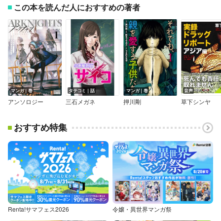
この本を読んだ人におすすめの著者
マンガ｜巻
タテコミ｜話
マンガ｜巻
音声
アンソロジー
三石メガネ
押川剛
草下シンヤ
おすすめ特集
Renta!サマフェス2026
令嬢・異世界マンガ祭