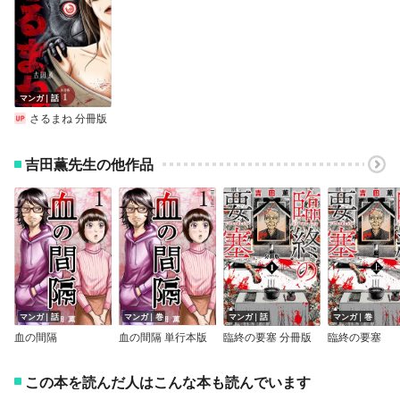
マンガ｜話
さるまね 分冊版
吉田薫先生の他作品
マンガ｜話
マンガ｜巻
マンガ｜話
マンガ｜巻
血の間隔
血の間隔 単行本版
臨終の要塞 分冊版
臨終の要塞
この本を読んだ人はこんな本も読んでいます