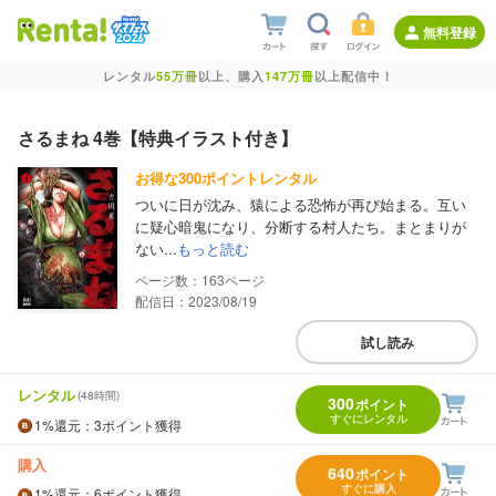
無料登録
レンタル
55万冊
以上、購入
147万冊
以上配信中！
さるまね 4巻【特典イラスト付き】
お得な300ポイントレンタル
ついに日が沈み、猿による恐怖が再び始まる。互い
に疑心暗鬼になり、分断する村人たち。まとまりが
ない...
もっと読む
163
配信日：2023/08/19
試し読み
レンタル
(48時間)
300
ポイント
すぐにレンタル
1%
還元
：3ポイント獲得
購入
640
ポイント
すぐに購入
1%
還元
：6ポイント獲得