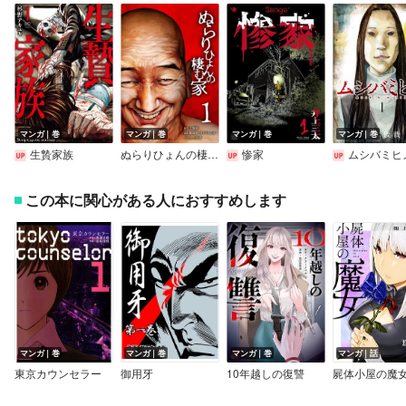
マンガ｜巻
マンガ｜巻
マンガ｜巻
マンガ｜巻
生贄家族
ぬらりひょんの棲む家【単行本版】
惨家
ムシバミヒ
この本に関心がある人におすすめします
マンガ｜巻
マンガ｜巻
マンガ｜巻
マンガ｜話
東京カウンセラー
御用牙
10年越しの復讐
屍体小屋の魔