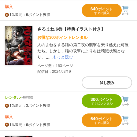
購入
640
ポイント
すぐに購入
1%
還元
：6ポイント獲得
さるまね 6巻【特典イラスト付き】
お得な300ポイントレンタル
人のまねをする猿の第二夜の襲撃を乗り越えた可畏
たち。しかし、猿の攻撃により村は壊滅状態とな
り、こ...
もっと読む
163
配信日：2024/03/19
試し読み
レンタル
(48時間)
300
ポイント
すぐにレンタル
1%
還元
：3ポイント獲得
購入
640
ポイント
すぐに購入
1%
還元
：6ポイント獲得