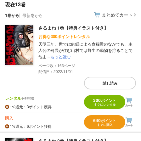
現在13巻
まとめてカート
1巻から
最新巻から
さるまね 1巻【特典イラスト付き】
お得な300ポイントレンタル
天明三年。世では飢饉による食糧難のなかでも、主
人公の可畏が住む山村では野生の動物を狩ることで
他よ...
もっと読む
163
配信日：2022/11/01
試し読み
レンタル
(48時間)
300
ポイント
すぐにレンタル
1%
還元
：3ポイント獲得
購入
640
ポイント
すぐに購入
1%
還元
：6ポイント獲得
さるまね 2巻【特典イラスト付き】