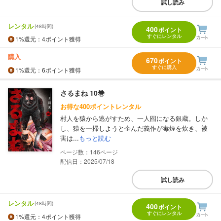
試し読み
レンタル
(48時間)
400
ポイント
すぐにレンタル
1%
還元
：4ポイント獲得
購入
670
ポイント
すぐに購入
1%
還元
：6ポイント獲得
さるまね 10巻
お得な400ポイントレンタル
村人を猿から逃がすため、一人囮になる銀蔵。しか
し、猿を一掃しようと企んだ義作が毒煙を炊き、被
害は...
もっと読む
146
配信日：2025/07/18
試し読み
レンタル
(48時間)
400
ポイント
すぐにレンタル
1%
還元
：4ポイント獲得