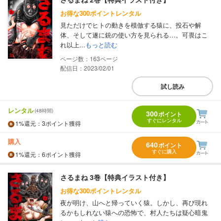
お得な300ポイントレンタル
見ただけでヒトの動きを模倣する猿に、投石や解
体、そして遂に銃の使い方を見られる…。可畏はこ
れ以上...
もっと読む
163
配信日：2023/02/01
試し読み
レンタル
(48時間)
300
ポイント
すぐにレンタル
1%
還元
：3ポイント獲得
購入
640
ポイント
すぐに購入
1%
還元
：6ポイント獲得
さるまね 3巻【特典イラスト付き】
お得な300ポイントレンタル
夜が明け、山へと帰っていく猿。しかし、再び現れ
るかもしれない猿への恐怖で、村人たちは疑心暗鬼