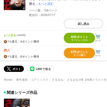
難を...
もっと読む
158
配信日：2026/07/17
試し読み
レンタル
(48時間)
400
ポイント
すぐにレンタル
1%
還元
：4ポイント獲得
購入
670
ポイント
すぐに購入
1%
還元
：6ポイント獲得
ポスト
LINEで送る
Renta!
青年漫画
コアミックス
さるまね
さるまね 4巻【特典イラスト付
関連シリーズ作品