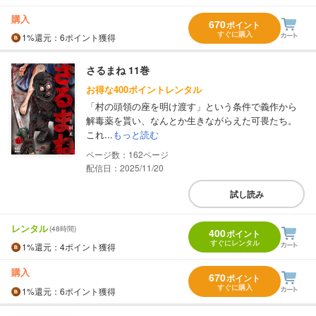
購入
670
ポイント
すぐに購入
1%
還元
：6ポイント獲得
さるまね 11巻
お得な400ポイントレンタル
「村の頭領の座を明け渡す」という条件で義作から
解毒薬を貰い、なんとか生きながらえた可畏たち。
これ...
もっと読む
162
配信日：2025/11/20
試し読み
レンタル
(48時間)
400
ポイント
すぐにレンタル
1%
還元
：4ポイント獲得
購入
670
ポイント
すぐに購入
1%
還元
：6ポイント獲得