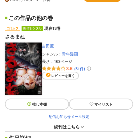
この作品の他の巻
現在13巻
さるまね
吉田薫
ジャンル：
青年漫画
長さ：
163ページ
3.6
(51件)
レビューを書く
推し本棚
マイリスト
配信お知らせメール設定
続刊はこちら