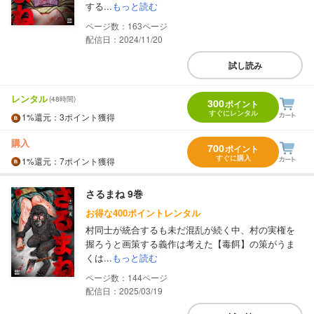
する...
もっと読む
163
配信日：2024/11/20
試し読み
レンタル
(48時間)
300
ポイント
すぐにレンタル
1%
還元
：3ポイント獲得
購入
700
ポイント
すぐに購入
1%
還元
：7ポイント獲得
さるまね 9巻
お得な400ポイントレンタル
村同士が統合するも未だ混乱が続く中、村の実権を
握ろうと画策する義作は考えた【毒餌】の策がうま
くは...
もっと読む
144
配信日：2025/03/19