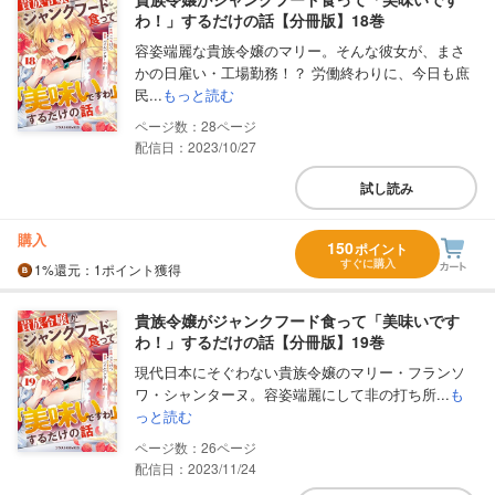
わ！」するだけの話【分冊版】18巻
容姿端麗な貴族令嬢のマリー。そんな彼女が、まさ
かの日雇い・工場勤務！？ 労働終わりに、今日も庶
民...
もっと読む
28
配信日：2023/10/27
試し読み
購入
150
ポイント
すぐに購入
1%
還元
：1ポイント獲得
貴族令嬢がジャンクフード食って「美味いです
わ！」するだけの話【分冊版】19巻
現代日本にそぐわない貴族令嬢のマリー・フランソ
ワ・シャンターヌ。容姿端麗にして非の打ち所...
も
っと読む
26
配信日：2023/11/24