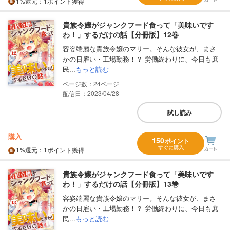
1%
還元
：1ポイント獲得
貴族令嬢がジャンクフード食って「美味いです
わ！」するだけの話【分冊版】12巻
容姿端麗な貴族令嬢のマリー。そんな彼女が、まさ
かの日雇い・工場勤務！？ 労働終わりに、今日も庶
民...
もっと読む
24
配信日：2023/04/28
試し読み
購入
150
ポイント
すぐに購入
1%
還元
：1ポイント獲得
貴族令嬢がジャンクフード食って「美味いです
わ！」するだけの話【分冊版】13巻
容姿端麗な貴族令嬢のマリー。そんな彼女が、まさ
かの日雇い・工場勤務！？ 労働終わりに、今日も庶
民...
もっと読む