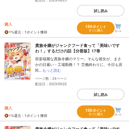
試し読み
購入
150
ポイント
すぐに購入
1%
還元
：1ポイント獲得
貴族令嬢がジャンクフード食って「美味いです
わ！」するだけの話【分冊版】17巻
容姿端麗な貴族令嬢のマリー。そんな彼女が、まさ
かの日雇い・工場勤務！？ 労働終わりに、今日も庶
民...
もっと読む
24
配信日：2023/09/22
試し読み
購入
150
ポイント
すぐに購入
1%
還元
：1ポイント獲得
貴族令嬢がジャンクフード食って「美味いです