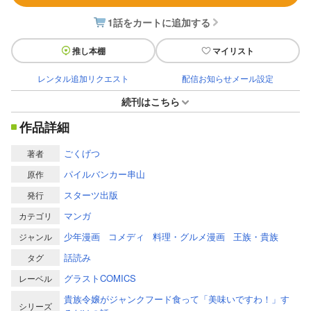
1話をカートに追加する
推し本棚
マイリスト
レンタル追加リクエスト
配信お知らせメール設定
続刊はこちら
作品詳細
ごくげつ
著者
パイルバンカー串山
原作
スターツ出版
発行
マンガ
カテゴリ
少年漫画
コメディ
料理・グルメ漫画
王族・貴族
ジャンル
話読み
タグ
グラストCOMICS
レーベル
貴族令嬢がジャンクフード食って「美味いですわ！」す
シリーズ