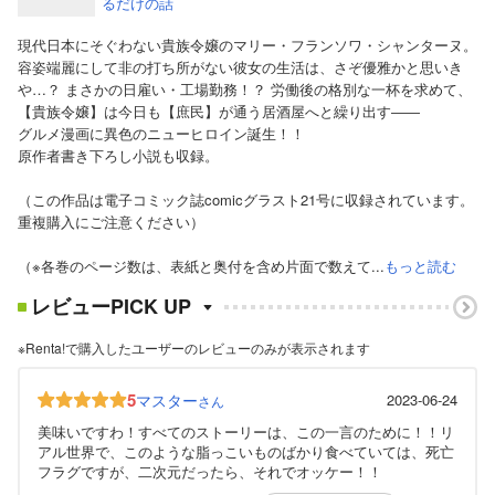
るだけの話
現代日本にそぐわない貴族令嬢のマリー・フランソワ・シャンターヌ。
容姿端麗にして非の打ち所がない彼女の生活は、さぞ優雅かと思いき
や…？ まさかの日雇い・工場勤務！？ 労働後の格別な一杯を求めて、
【貴族令嬢】は今日も【庶民】が通う居酒屋へと繰り出す――
グルメ漫画に異色のニューヒロイン誕生！！
原作者書き下ろし小説も収録。
（この作品は電子コミック誌comicグラスト21号に収録されています。
重複購入にご注意ください）
（※各巻のページ数は、表紙と奥付を含め片面で数えて...
もっと読む
レビューPICK UP
※Renta!で購入したユーザーのレビューのみが表示されます
5
マスター
2023-06-24
さん
美味いですわ！すべてのストーリーは、この一言のために！！リ
アル世界で、このような脂っこいものばかり食べていては、死亡
フラグですが、二次元だったら、それでオッケー！！