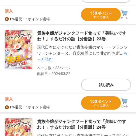
購入
150
ポイント
すぐに購入
1%
還元
：1ポイント獲得
貴族令嬢がジャンクフード食って「美味いです
わ！」するだけの話【分冊版】23巻
現代日本にそぐわない貴族令嬢のマリー・フランソ
ワ・シャンターヌ。容姿端麗にして非の打ち所...
も
っと読む
28
配信日：2024/03/22
試し読み
購入
150
ポイント
すぐに購入
1%
還元
：1ポイント獲得
貴族令嬢がジャンクフード食って「美味いです
わ！」するだけの話【分冊版】24巻
現代日本にそぐわない貴族令嬢のマリー・フランソ