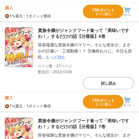
購入
150
ポイント
すぐに購入
1%
還元
：1ポイント獲得
貴族令嬢がジャンクフード食って「美味いです
わ！」するだけの話【分冊版】6巻
容姿端麗な貴族令嬢のマリー。そんな彼女が、まさ
かの日雇い・工場勤務！？ 労働終わりに、今日も庶
民...
もっと読む
27
配信日：2022/10/28
試し読み
購入
150
ポイント
すぐに購入
1%
還元
：1ポイント獲得
貴族令嬢がジャンクフード食って「美味いです
わ！」するだけの話【分冊版】7巻
容姿端麗な貴族令嬢のマリー。そんな彼女が、まさ