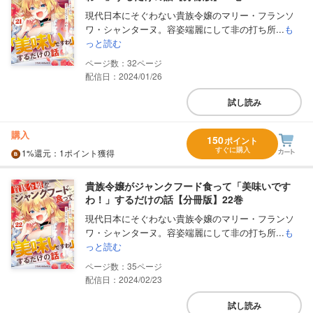
現代日本にそぐわない貴族令嬢のマリー・フランソ
ワ・シャンターヌ。容姿端麗にして非の打ち所...
も
っと読む
32
配信日：2024/01/26
試し読み
購入
150
ポイント
すぐに購入
1%
還元
：1ポイント獲得
貴族令嬢がジャンクフード食って「美味いです
わ！」するだけの話【分冊版】22巻
現代日本にそぐわない貴族令嬢のマリー・フランソ
ワ・シャンターヌ。容姿端麗にして非の打ち所...
も
っと読む
35
配信日：2024/02/23
試し読み