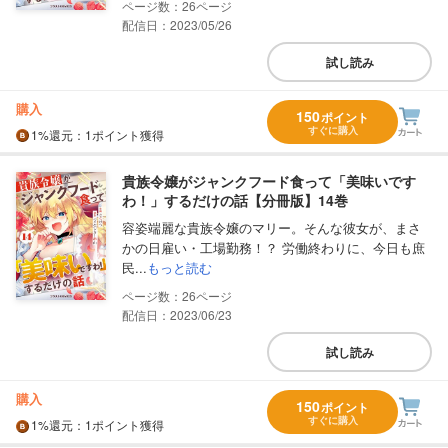
26
配信日：2023/05/26
試し読み
購入
150
ポイント
すぐに購入
1%
還元
：1ポイント獲得
貴族令嬢がジャンクフード食って「美味いです
わ！」するだけの話【分冊版】14巻
容姿端麗な貴族令嬢のマリー。そんな彼女が、まさ
かの日雇い・工場勤務！？ 労働終わりに、今日も庶
民...
もっと読む
26
配信日：2023/06/23
試し読み
購入
150
ポイント
すぐに購入
1%
還元
：1ポイント獲得