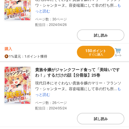
ワ・シャンターヌ。容姿端麗にして非の打ち所...
も
っと読む
30
配信日：2024/04/26
試し読み
購入
150
ポイント
すぐに購入
1%
還元
：1ポイント獲得
貴族令嬢がジャンクフード食って「美味いです
わ！」するだけの話【分冊版】25巻
現代日本にそぐわない貴族令嬢のマリー・フランソ
ワ・シャンターヌ。容姿端麗にして非の打ち所...
も
っと読む
26
配信日：2024/05/24
試し読み