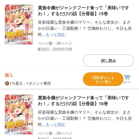
貴族令嬢がジャンクフード食って「美味いです
わ！」するだけの話【分冊版】15巻
容姿端麗な貴族令嬢のマリー。そんな彼女が、まさ
かの日雇い・工場勤務！？ 労働終わりに、今日も庶
民...
もっと読む
26
配信日：2023/07/28
試し読み
購入
150
ポイント
すぐに購入
1%
還元
：1ポイント獲得
貴族令嬢がジャンクフード食って「美味いです
わ！」するだけの話【分冊版】16巻
容姿端麗な貴族令嬢のマリー。そんな彼女が、まさ
かの日雇い・工場勤務！？ 労働終わりに、今日も庶
民...
もっと読む
29
配信日：2023/08/25