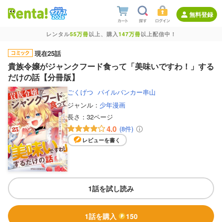
無料登録
レンタル
55万冊
以上、購入
147万冊
以上配信中！
現在25話
貴族令嬢がジャンクフード食って「美味いですわ！」する
だけの話【分冊版】
ごくげつ
パイルバンカー串山
ジャンル：
少年漫画
長さ：
32ページ
4.0
(8件)
レビューを書く
1話を試し読み
1話を購入
150