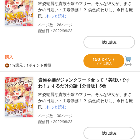
容姿端麗な貴族令嬢のマリー。そんな彼女が、まさ
かの日雇い・工場勤務！？ 労働終わりに、今日も庶
民...
もっと読む
26
配信日：2022/09/23
試し読み
購入
150
ポイント
すぐに購入
1%
還元
：1ポイント獲得
貴族令嬢がジャンクフード食って「美味いです
わ！」するだけの話【分冊版】5巻
容姿端麗な貴族令嬢のマリー。そんな彼女が、まさ
かの日雇い・工場勤務！？ 労働終わりに、今日も庶
民...
もっと読む
30
配信日：2022/09/23
試し読み