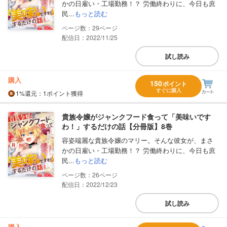
かの日雇い・工場勤務！？ 労働終わりに、今日も庶
民...
もっと読む
29
配信日：2022/11/25
試し読み
購入
150
ポイント
すぐに購入
1%
還元
：1ポイント獲得
貴族令嬢がジャンクフード食って「美味いです
わ！」するだけの話【分冊版】8巻
容姿端麗な貴族令嬢のマリー。そんな彼女が、まさ
かの日雇い・工場勤務！？ 労働終わりに、今日も庶
民...
もっと読む
26
配信日：2022/12/23
試し読み
購入