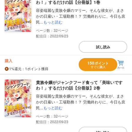
わ！」するだけの話【分冊版】1巻
容姿端麗な貴族令嬢のマリー。そんな彼女が、まさ
かの日雇い・工場勤務！？ 労働終わりに、今日も庶
民...
もっと読む
32
配信日：2022/09/23
試し読み
購入
150
ポイント
すぐに購入
1%
還元
：1ポイント獲得
貴族令嬢がジャンクフード食って「美味いです
わ！」するだけの話【分冊版】2巻
容姿端麗な貴族令嬢のマリー。そんな彼女が、まさ
かの日雇い・工場勤務！？ 労働終わりに、今日も庶
民...
もっと読む
32
配信日：2022/09/23