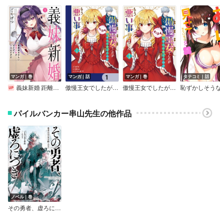
マンガ｜巻
マンガ｜話
マンガ｜巻
タテコミ｜話
義妹新婚 距離感おかしい義理の妹がグイグイくるんだが！？
傲慢王女でしたが心を入れ替えたのでもう悪い事はしません、たぶん【分冊版】
傲慢王女でしたが心を入れ替えたのでもう悪い事はしません、たぶん
パイルバンカー串山先生の他作品
ノベル｜巻
その勇者、虚ろにつき