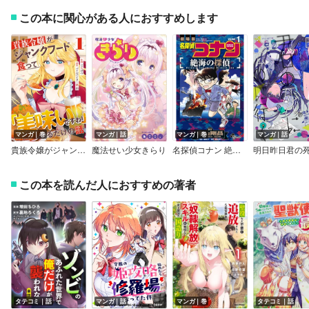
この本に関心がある人におすすめします
マンガ｜巻
マンガ｜話
マンガ｜巻
マンガ｜話
貴族令嬢がジャンクフード食って「美味いですわ！」するだけの話
魔法せい少女きらり
名探偵コナン 絶海の探偵
この本を読んだ人におすすめの著者
タテコミ｜話
マンガ｜話
マンガ｜巻
タテコミ｜話