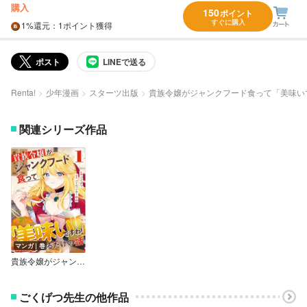
購入
150
ポイント
すぐに購入
1%
還元
：1ポイント獲得
ポスト
LINEで送る
Renta!
少年漫画
スターツ出版
貴族令嬢がジャンクフード食って「美味い
関連シリーズ作品
マンガ｜巻
貴族令嬢がジャンクフード食って「美味いですわ！」するだけの話
ごくげつ先生の他作品