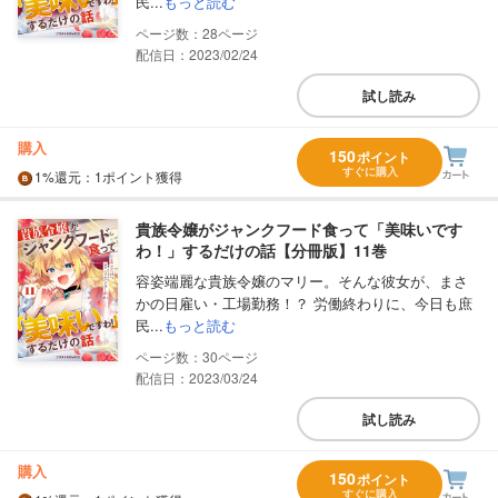
民...
もっと読む
28
配信日：2023/02/24
試し読み
購入
150
ポイント
すぐに購入
1%
還元
：1ポイント獲得
貴族令嬢がジャンクフード食って「美味いです
わ！」するだけの話【分冊版】11巻
容姿端麗な貴族令嬢のマリー。そんな彼女が、まさ
かの日雇い・工場勤務！？ 労働終わりに、今日も庶
民...
もっと読む
30
配信日：2023/03/24
試し読み
購入
150
ポイント
すぐに購入