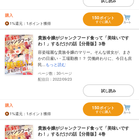
試し読み
購入
150
ポイント
すぐに購入
1%
還元
：1ポイント獲得
貴族令嬢がジャンクフード食って「美味いです
わ！」するだけの話【分冊版】3巻
容姿端麗な貴族令嬢のマリー。そんな彼女が、まさ
かの日雇い・工場勤務！？ 労働終わりに、今日も庶
民...
もっと読む
30
配信日：2022/09/23
試し読み
購入
150
ポイント
すぐに購入
1%
還元
：1ポイント獲得
貴族令嬢がジャンクフード食って「美味いです
わ！」するだけの話【分冊版】4巻