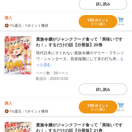
試し読み
購入
150
ポイント
すぐに購入
1%
還元
：1ポイント獲得
貴族令嬢がジャンクフード食って「美味いです
わ！」するだけの話【分冊版】20巻
現代日本にそぐわない貴族令嬢のマリー・フランソ
ワ・シャンターヌ。容姿端麗にして非の打ち所...
も
っと読む
29
配信日：2023/12/22
試し読み
購入
150
ポイント
すぐに購入
1%
還元
：1ポイント獲得
貴族令嬢がジャンクフード食って「美味いです
わ！」するだけの話【分冊版】21巻