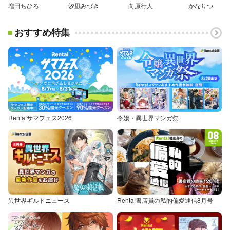
増田ちひろ
汐凪みづき
向原行人
かなりつ
おすすめ特集
Renta!サマフェス2026
令嬢・異世界マンガ祭
異世界ギルドニュース
Renta!書店員の私的偏愛通信8月号