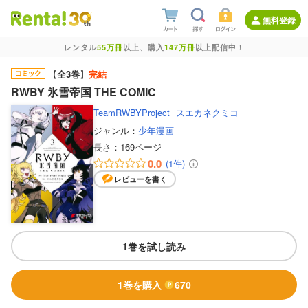
無料登録
レンタル
55万冊
以上、購入
147万冊
以上配信中！
【
全3巻
】
完結
RWBY 氷雪帝国 THE COMIC
TeamRWBYProject
スエカネクミコ
ジャンル：
少年漫画
長さ：
169ページ
0.0
(1件)
レビューを書く
1巻を試し読み
1巻を購入
670