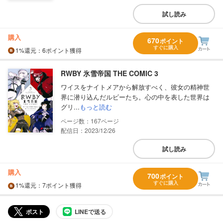
試し読み
購入
670
ポイント
すぐに購入
1%
還元
：6ポイント獲得
RWBY 氷雪帝国 THE COMIC 3
ワイスをナイトメアから解放すべく、彼女の精神世
界に潜り込んだルビーたち。心の中を表した世界は
グリ...
もっと読む
167
配信日：2023/12/26
試し読み
購入
700
ポイント
すぐに購入
1%
還元
：7ポイント獲得
ポスト
LINEで送る