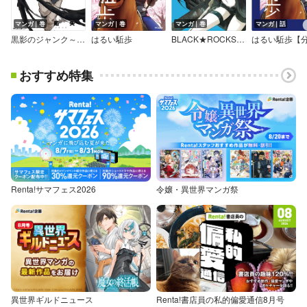
マンガ｜巻
マンガ｜巻
マンガ｜巻
マンガ｜話
黒影のジャンク～大決闘会編～
はるい駈歩
BLACK★ROCKSHOOTER THE GAME
おすすめ特集
Renta!サマフェス2026
令嬢・異世界マンガ祭
異世界ギルドニュース
Renta!書店員の私的偏愛通信8月号