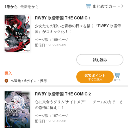
まとめてカート
1巻から
最新巻から
RWBY 氷雪帝国 THE COMIC 1
少女たちの戦いと青春の日々を描く『RWBY 氷雪帝
国』がコミック化！！
169
配信日：2022/09/09
試し読み
購入
670
ポイント
すぐに購入
1%
還元
：6ポイント獲得
RWBY 氷雪帝国 THE COMIC 2
心に巣食うグリム”ナイトメア”――チームの力で、そ
の恐怖に抗え！！
167
配信日：2023/05/26