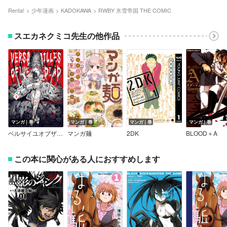
Renta!
少年漫画
KADOKAWA
RWBY 氷雪帝国 THE COMIC
スエカネクミコ先生の他作品
マンガ｜巻
マンガ｜巻
マンガ｜巻
マンガ｜巻
ベルサイユオブザデッド
マンガ麺
2DK
BLOOD＋A
この本に関心がある人におすすめします