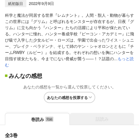
2022年9月9日
紙初版日
科学と魔法が同居する世界『レムナント』。人間・獣人・動物が暮らす
この世界には『グリム』と呼ばれるモンスターが存在するが、日夜『グ
リム』に立ち向かう『ハンター』たちの活躍により平和が保たれてい
る。ハンターに憧れ、ハンター養成学校『ビーコン・アカデミー』に飛
び級で入学した少女ルビー・ローズは、学園で出会ったワイス・シュニ
ー、ブレイク・ベラドンナ、そして姉のヤン・シャオロンとともに『チ
ームRWBY（ルビー）』を結成する。それぞれの想いを胸にハンターを
目指す彼女たちを、今までにない脅威が襲う――！？話題の...
もっと読
む
みんなの感想
あなたの感想を一覧から選んで投票してください。
あなたの感想を投票する
話読み
巻読み
全3巻