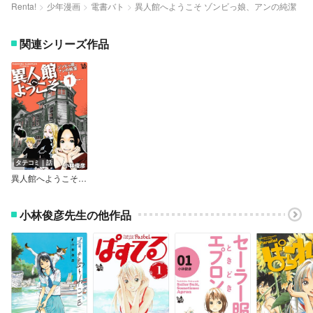
Renta!
少年漫画
電書バト
異人館へようこそ ゾンビっ娘、アンの純潔
関連シリーズ作品
タテコミ｜話
異人館へようこそ ゾンビっ娘、アンの純潔
小林俊彦先生の他作品