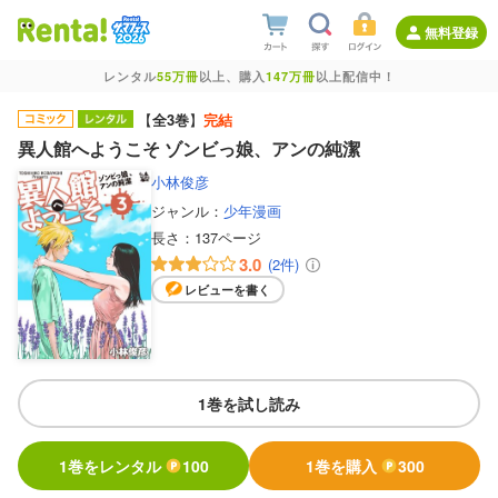
無料登録
レンタル
55万冊
以上、購入
147万冊
以上配信中！
【
全3巻
】
完結
異人館へようこそ ゾンビっ娘、アンの純潔
小林俊彦
ジャンル：
少年漫画
長さ：
137ページ
3.0
(2件)
レビューを書く
1巻を試し読み
1巻をレンタル
100
1巻を購入
300