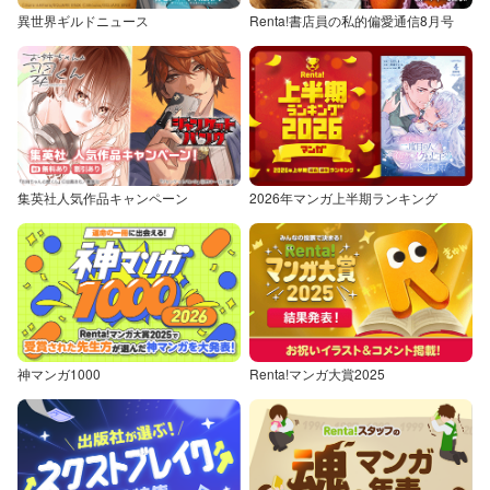
異世界ギルドニュース
Renta!書店員の私的偏愛通信8月号
集英社人気作品キャンペーン
2026年マンガ上半期ランキング
神マンガ1000
Renta!マンガ大賞2025