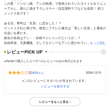
この度「ゾンビっ娘、アンの純潔」で発表されていたタイトルをリニュ
ーアルし、新たに描き下ろしカラー・設定資料ラフなどを追加！ 初コ
ミックス化です！
ある日、青年は「生首」に恋をした！？
スンドメされた挙げ句、彼女にフラレた健太は「美しい生首」と運命の
出会いを果たす。
彼女の名前はアン・・自称マジシャンだというが…？
自由奔放、天真爛漫、そしてセクシーなアンに惹かれてい...
もっと読む
レビューPICK UP
※Renta!で購入したユーザーのレビューのみが表示されます
3
2404
2024-12-31
さん
※このレビューにネタバレが含まれています。
レビューを表示する
レビューをもっと見る