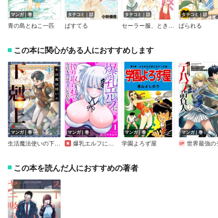
マンガ｜巻
タテコミ｜話
タテコミ｜話
タテコミ｜話
青の島とねこ一匹
ぱすてる
セーラー服、ときどきエプロン
ぱられる
この本に関心がある人におすすめします
マンガ｜巻
マンガ｜巻
マンガ｜巻
マンガ｜巻
生活魔法使いの下剋上
爆乳エルフに搾り取られて、今日も僕は勇者になれない。【電子単行本】
学園よろず屋
世界最強のデバフ請負人 ～仲間のデバフを肩代わりしていたら、いつの間にか無敵の肉体が完成していました～【デジタル
この本を読んだ人におすすめの著者