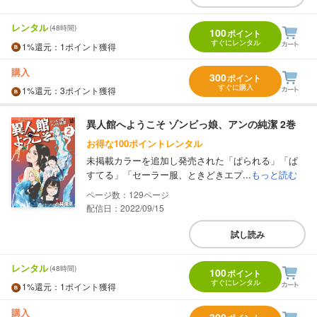
レンタル
(48時間)
100
ポイント
すぐにレンタル
1%
還元
：1ポイント獲得
購入
300
ポイント
すぐに購入
1%
還元
：3ポイント獲得
異人館へようこそ ゾンビっ娘、アンの純潔 2巻
お得な100ポイントレンタル
未掲載カラーを追加し発売された「ぱられる」「ぱ
すてる」「セーラー服、ときどきエプ...
もっと読む
129
配信日：2022/09/15
試し読み
レンタル
(48時間)
100
ポイント
すぐにレンタル
1%
還元
：1ポイント獲得
購入