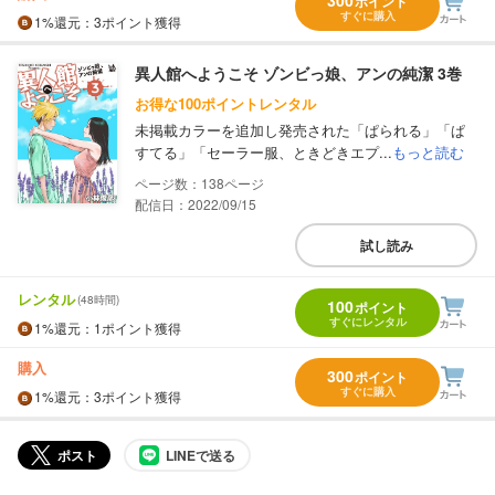
300
ポイント
すぐに購入
1%
還元
：3ポイント獲得
異人館へようこそ ゾンビっ娘、アンの純潔 3巻
お得な100ポイントレンタル
未掲載カラーを追加し発売された「ぱられる」「ぱ
すてる」「セーラー服、ときどきエプ...
もっと読む
138
配信日：2022/09/15
試し読み
レンタル
(48時間)
100
ポイント
すぐにレンタル
1%
還元
：1ポイント獲得
購入
300
ポイント
すぐに購入
1%
還元
：3ポイント獲得
ポスト
LINEで送る