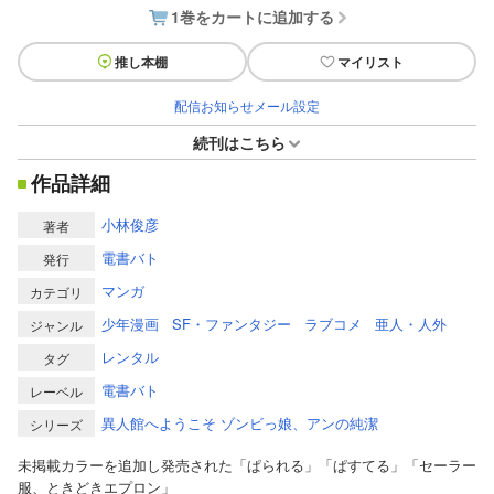
1巻をカートに追加する
推し本棚
マイリスト
配信お知らせメール設定
続刊はこちら
作品詳細
小林俊彦
著者
電書バト
発行
マンガ
カテゴリ
少年漫画
SF・ファンタジー
ラブコメ
亜人・人外
ジャンル
レンタル
タグ
電書バト
レーベル
異人館へようこそ ゾンビっ娘、アンの純潔
シリーズ
未掲載カラーを追加し発売された「ぱられる」「ぱすてる」「セーラー
服、ときどきエプロン」