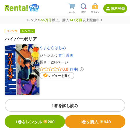
無料登録
レンタル
55万冊
以上、購入
147万冊
以上配信中！
ハイパーボリア
やまむらはじめ
ジャンル：
青年漫画
長さ：
264ページ
0.0
(1件)
レビューを書く
1巻を試し読み
1巻をレンタル
200
1巻を購入
940