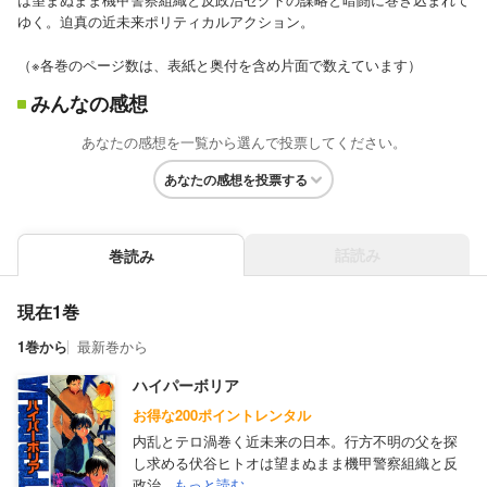
ゆく。迫真の近未来ポリティカルアクション。
（※各巻のページ数は、表紙と奥付を含め片面で数えています）
みんなの感想
あなたの感想を一覧から選んで投票してください。
あなたの感想を投票する
話読み
巻読み
現在1巻
1巻から
最新巻から
ハイパーボリア
お得な200ポイントレンタル
内乱とテロ渦巻く近未来の日本。行方不明の父を探
し求める伏谷ヒトオは望まぬまま機甲警察組織と反
政治...
もっと読む