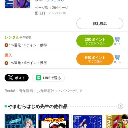
264
配信日：2022/08/16
試し読み
レンタル
(48時間)
200
ポイント
すぐにレンタル
1%
還元
：2ポイント獲得
購入
940
ポイント
すぐに購入
1%
還元
：9ポイント獲得
ポスト
LINEで送る
Renta!
青年漫画
少年画報社
ハイパーボリア
やまむらはじめ先生の他作品