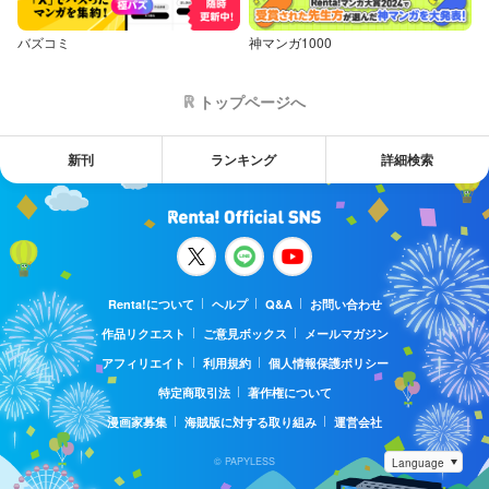
バズコミ
神マンガ1000
トップページへ
新刊
ランキング
詳細検索
Renta!について
ヘルプ
Q&A
お問い合わせ
作品リクエスト
ご意見ボックス
メールマガジン
アフィリエイト
利用規約
個人情報保護ポリシー
特定商取引法
著作権について
漫画家募集
海賊版に対する取り組み
運営会社
© PAPYLESS