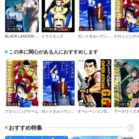
マンガ｜巻
マンガ｜巻
マンガ｜巻
マンガ｜巻
BLACK LAGOON エダ イニシャルステージ
ドライエック
ガンメタルハウンド【プラス】
クロッシング
この本に関心がある人におすすめします
マンガ｜巻
マンガ｜巻
マンガ｜巻
マンガ｜巻
クロッシングゲーム
ガンメタルハウンド【プラス】
オペレーションG．G．
おすすめ特集