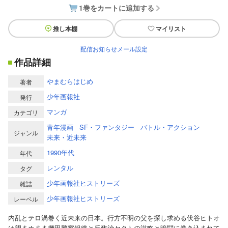
1巻をカートに追加する
推し本棚
マイリスト
配信お知らせメール設定
作品詳細
やまむらはじめ
著者
少年画報社
発行
マンガ
カテゴリ
青年漫画
SF・ファンタジー
バトル・アクション
ジャンル
未来・近未来
1990年代
年代
レンタル
タグ
少年画報社ヒストリーズ
雑誌
少年画報社ヒストリーズ
レーベル
内乱とテロ渦巻く近未来の日本。行方不明の父を探し求める伏谷ヒトオ
は望まぬまま機甲警察組織と反政治セクトの謀略と暗闘に巻き込まれて