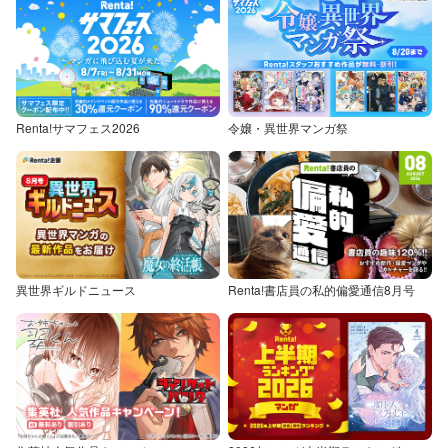
Renta!サマフェス2026
令嬢・異世界マンガ祭
異世界ギルドニュース
Renta!書店員の私的偏愛通信8月号