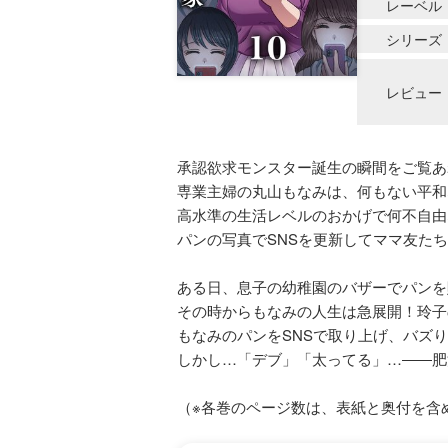
レーベル
シリーズ
レビュー
承認欲求モンスター誕生の瞬間をご覧あ
専業主婦の丸山もなみは、何もない平和
高水準の生活レベルのおかげで何不自由
パンの写真でSNSを更新してママ友た
ある日、息子の幼稚園のバザーでパンを
その時からもなみの人生は急展開！玲子
もなみのパンをSNSで取り上げ、バズ
しかし…「デブ」「太ってる」…――肥
（※各巻のページ数は、表紙と奥付を含