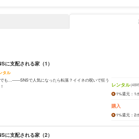
NSに支配される家（1）
ンタル
でも…――SNSで人気になったら転落？イイネの呪いで狂う
レンタル
(48
！
1%
還元
：1
購入
1%
還元
：2
NSに支配される家（2）