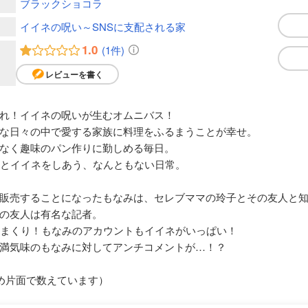
ブラックショコラ
イイネの呪い～SNSに支配される家
1.0
(1件)
レビューを書く
れ！イイネの呪いが生むオムニバス！
な日々の中で愛する家族に料理をふるまうことが幸せ。
なく趣味のパン作りに勤しめる毎日。
ちとイイネをしあう、なんともない日常。
販売することになったもなみは、セレブママの玲子とその友人と
の友人は有名な記者。
りまくり！もなみのアカウントもイイネがいっぱい！
満気味のもなみに対してアンチコメントが…！？
め片面で数えています）