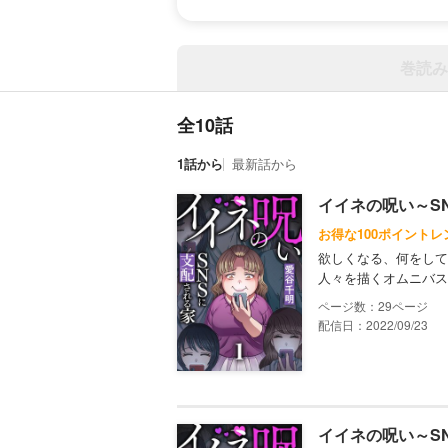
巻読み
全10話
1話から
最新話から
イイネの呪い～S
お得な100ポイントレ
欲しくなる、何をして
人々を描くオムニバス
29
配信日：2022/09/23
イイネの呪い～S