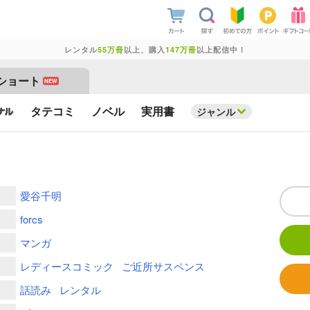
レンタル
55万冊
以上、購入
147万冊
以上配信中！
ショート
NEW
タテコミ
ノベル
実用書
ジャンル
愛谷千明
forcs
マンガ
レディースコミック
ご近所サスペンス
話読み
レンタル