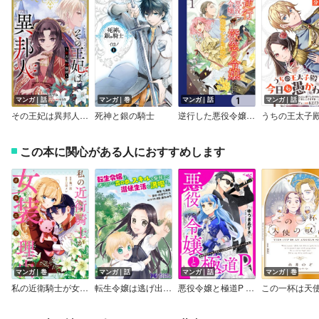
マンガ｜話
マンガ｜巻
マンガ｜話
マンガ｜話
その王妃は異邦人 ～東方妃婚姻譚～【分冊版】（コミック）
死神と銀の騎士
逆行した悪役令嬢は、なぜか魔力を失ったので深窓の令嬢になります 聖女アンナの物語【分冊版】
この本に関心がある人におすすめします
マンガ｜巻
マンガ｜話
マンガ｜話
マンガ｜巻
私の近衛騎士が女装をする理由【イラスト特典付】
転生令嬢は逃げ出した森の中、スキルを駆使して潜伏生活を満喫する（コミック） 分冊版
悪役令嬢と極道P 異世界のヤクザ、乙女ゲームの悪役令嬢をプロデュースする。（分冊版）