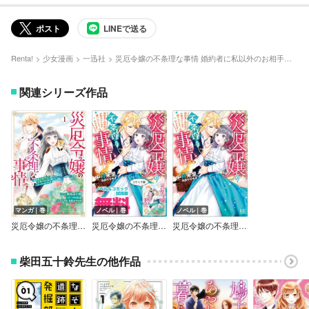
ポスト
LINEで送る
Renta!
少女漫画
一迅社
災厄令嬢の不条理な事情 婚約者に私以外のお相手がいると聞いてしまったのですが！ 【連載版】
関連シリーズ作品
マンガ｜巻
ノベル｜巻
ノベル｜巻
災厄令嬢の不条理な事情 婚約者に私以外のお相手がいると聞いてしまったのですが！【電子限定描き下ろしカラーイラスト付き】
災厄令嬢の不条理な事情 婚約者に私以外のお相手がいると聞いてしまったのですが！ ノベル＆コミック試読版
災厄令嬢の不条理な事情【特典SS付】
柴田五十鈴先生の他作品