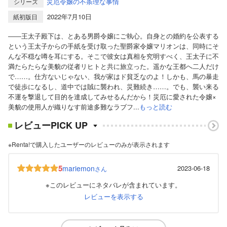
災厄令嬢の不条理な事情
シリーズ
2022年7月10日
紙初版日
――王太子殿下は、とある男爵令嬢にご執心。自身との婚約を公表する
という王太子からの手紙を受け取った聖爵家令嬢マリオンは、同時にそ
んな不穏な噂を耳にする。そこで彼女は真相を究明すべく、王太子に不
満たらたらな美貌の従者リヒトと共に旅立った。遥かな王都へ二人だけ
で……。仕方ないじゃない、我が家はド貧乏なのよ！しかも、馬の暴走
で徒歩になるし、道中では賊に襲われ、災難続き……。でも、襲い来る
不運を撃退して目的を達成してみせるんだから！災厄に愛された令嬢×
美貌の使用人が織りなす前途多難なラブフ...
もっと読む
レビューPICK UP
※Renta!で購入したユーザーのレビューのみが表示されます
5
mariemon
2023-06-18
さん
※このレビューにネタバレが含まれています。
レビューを表示する