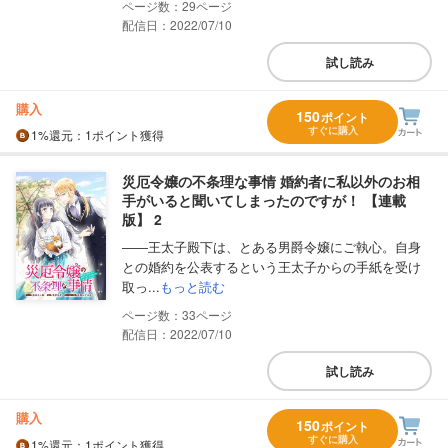
29
配信日：2022/07/10
試し読み
購入
150
ポイント
すぐに購入
1%
還元
：1ポイント獲得
災厄令嬢の不条理な事情 婚約者に私以外のお相
手がいると聞いてしまったのですが！ 【連載
版】 2
――王太子殿下は、とある男爵令嬢にご執心。自身
との婚約を公表するという王太子からの手紙を受け
取っ...
もっと読む
33
配信日：2022/07/10
試し読み
購入
150
ポイント
すぐに購入
1%
還元
：1ポイント獲得