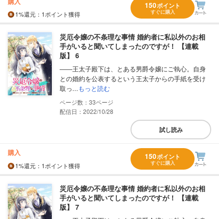
購入
150
ポイント
すぐに購入
1%
還元
：1ポイント獲得
災厄令嬢の不条理な事情 婚約者に私以外のお相
手がいると聞いてしまったのですが！ 【連載
版】 6
――王太子殿下は、とある男爵令嬢にご執心。自身
との婚約を公表するという王太子からの手紙を受け
取っ...
もっと読む
33
配信日：2022/10/28
試し読み
購入
150
ポイント
すぐに購入
1%
還元
：1ポイント獲得
災厄令嬢の不条理な事情 婚約者に私以外のお相
手がいると聞いてしまったのですが！ 【連載
版】 7