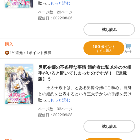
取っ...
もっと読む
23
配信日：2022/08/26
試し読み
購入
150
ポイント
すぐに購入
1%
還元
：1ポイント獲得
災厄令嬢の不条理な事情 婚約者に私以外のお相
手がいると聞いてしまったのですが！ 【連載
版】 5
――王太子殿下は、とある男爵令嬢にご執心。自身
との婚約を公表するという王太子からの手紙を受け
取っ...
もっと読む
33
配信日：2022/09/28
試し読み