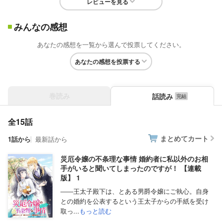
レビューを見る
みんなの感想
あなたの感想を一覧から選んで投票してください。
あなたの感想を投票する
巻読み
話読み
全15話
まとめてカート
1話から
最新話から
災厄令嬢の不条理な事情 婚約者に私以外のお相
手がいると聞いてしまったのですが！ 【連載
版】 1
――王太子殿下は、とある男爵令嬢にご執心。自身
との婚約を公表するという王太子からの手紙を受け
取っ...
もっと読む