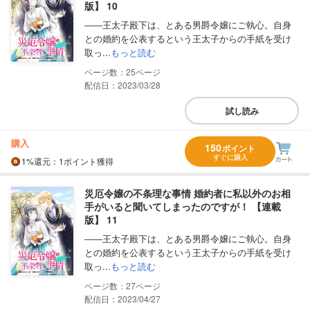
版】 10
――王太子殿下は、とある男爵令嬢にご執心。自身
との婚約を公表するという王太子からの手紙を受け
取っ...
もっと読む
25
配信日：2023/03/28
試し読み
購入
150
ポイント
すぐに購入
1%
還元
：1ポイント獲得
災厄令嬢の不条理な事情 婚約者に私以外のお相
手がいると聞いてしまったのですが！ 【連載
版】 11
――王太子殿下は、とある男爵令嬢にご執心。自身
との婚約を公表するという王太子からの手紙を受け
取っ...
もっと読む
27
配信日：2023/04/27