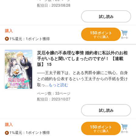
配信日：2023/08/28
試し読み
購入
150
ポイント
すぐに購入
1%
還元
：1ポイント獲得
災厄令嬢の不条理な事情 婚約者に私以外のお相
手がいると聞いてしまったのですが！ 【連載
版】 15
――王太子殿下は、とある男爵令嬢にご執心。自身
との婚約を公表するという王太子からの手紙を受け
取っ...
もっと読む
33
配信日：2023/10/27
試し読み
購入
150
ポイント
すぐに購入
1%
還元
：1ポイント獲得