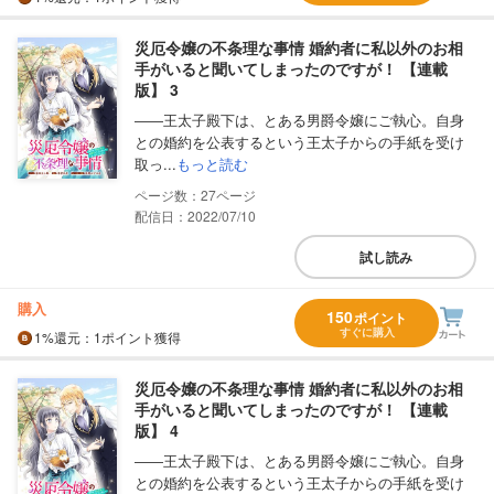
災厄令嬢の不条理な事情 婚約者に私以外のお相
手がいると聞いてしまったのですが！ 【連載
版】 3
――王太子殿下は、とある男爵令嬢にご執心。自身
との婚約を公表するという王太子からの手紙を受け
取っ...
もっと読む
27
配信日：2022/07/10
試し読み
購入
150
ポイント
すぐに購入
1%
還元
：1ポイント獲得
災厄令嬢の不条理な事情 婚約者に私以外のお相
手がいると聞いてしまったのですが！ 【連載
版】 4
――王太子殿下は、とある男爵令嬢にご執心。自身
との婚約を公表するという王太子からの手紙を受け