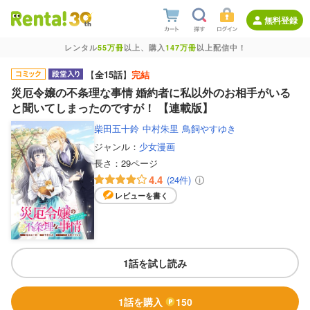
無料登録
レンタル
55万冊
以上、購入
147万冊
以上配信中！
【
全15話
】
完結
災厄令嬢の不条理な事情 婚約者に私以外のお相手がいる
と聞いてしまったのですが！ 【連載版】
柴田五十鈴
中村朱里
鳥飼やすゆき
ジャンル：
少女漫画
長さ：
29ページ
4.4
(24件)
レビューを書く
1話を試し読み
1話を購入
150