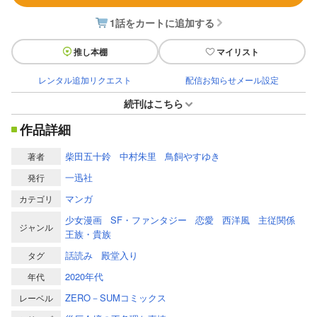
1話をカートに追加する
推し本棚
マイリスト
レンタル追加リクエスト
配信お知らせメール設定
続刊はこちら
作品詳細
柴田五十鈴
中村朱里
鳥飼やすゆき
著者
一迅社
発行
マンガ
カテゴリ
少女漫画
SF・ファンタジー
恋愛
西洋風
主従関係
ジャンル
王族・貴族
話読み
殿堂入り
タグ
2020年代
年代
ZERO－SUMコミックス
レーベル