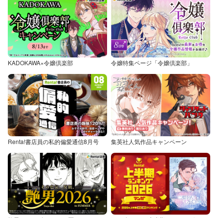
KADOKAWA×令嬢倶楽部
令嬢特集ページ「令嬢倶楽部」
Renta!書店員の私的偏愛通信8月号
集英社人気作品キャンペーン