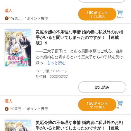
購入
150
ポイント
すぐに購入
1%
還元
：1ポイント獲得
災厄令嬢の不条理な事情 婚約者に私以外のお相
手がいると聞いてしまったのですが！ 【連載
版】 9
――王太子殿下は、とある男爵令嬢にご執心。自身
との婚約を公表するという王太子からの手紙を受け
取っ...
もっと読む
21
配信日：2023/02/27
試し読み
購入
150
ポイント
すぐに購入
1%
還元
：1ポイント獲得
災厄令嬢の不条理な事情 婚約者に私以外のお相
手がいると聞いてしまったのですが！ 【連載