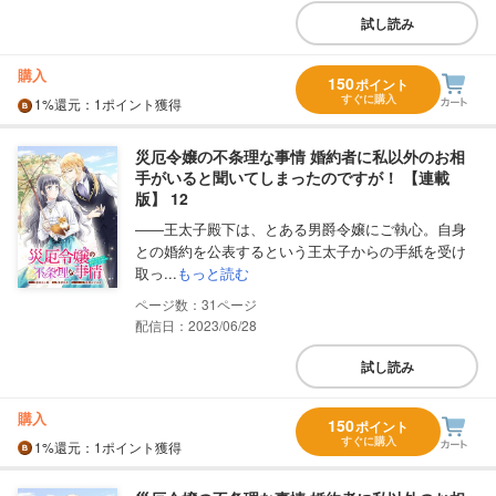
試し読み
購入
150
ポイント
すぐに購入
1%
還元
：1ポイント獲得
災厄令嬢の不条理な事情 婚約者に私以外のお相
手がいると聞いてしまったのですが！ 【連載
版】 12
――王太子殿下は、とある男爵令嬢にご執心。自身
との婚約を公表するという王太子からの手紙を受け
取っ...
もっと読む
31
配信日：2023/06/28
試し読み
購入
150
ポイント
すぐに購入
1%
還元
：1ポイント獲得