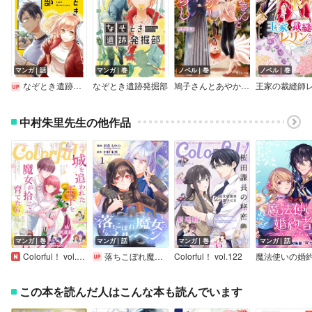
マンガ｜話
マンガ｜巻
ノベル｜巻
ノベル｜巻
なぞとき遺跡発掘部【単話】
なぞとき遺跡発掘部
鳩子さんとあやかし暮らし
王家の裁縫師
中村朱里先生の他作品
マンガ｜巻
マンガ｜話
マンガ｜巻
マンガ｜話
Colorful！ vol.124
落ちこぼれ魔女のためのメルヘン
Colorful！ vol.122
この本を読んだ人はこんな本も読んでいます