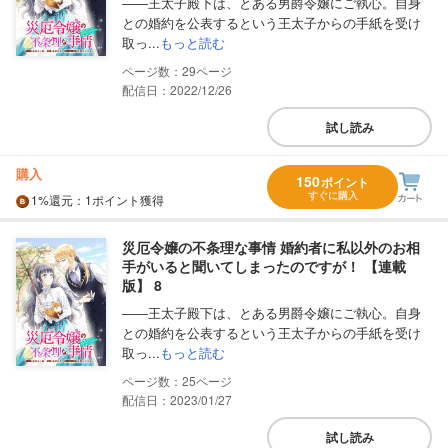
――王太子殿下は、とある男爵令嬢にご執心。自身
との婚約を公表するという王太子からの手紙を受け
取っ...
もっと読む
29
配信日：2022/12/26
試し読み
購入
150
ポイント
すぐに購入
1%
還元
：1ポイント獲得
災厄令嬢の不条理な事情 婚約者に私以外のお相
手がいると聞いてしまったのですが！ 【連載
版】 8
――王太子殿下は、とある男爵令嬢にご執心。自身
との婚約を公表するという王太子からの手紙を受け
取っ...
もっと読む
25
配信日：2023/01/27
試し読み