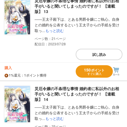
災厄令嬢の不条理な事情 婚約者に私以外のお相
手がいると聞いてしまったのですが！ 【連載
版】 13
――王太子殿下は、とある男爵令嬢にご執心。自身
との婚約を公表するという王太子からの手紙を受け
取っ...
もっと読む
21
配信日：2023/07/28
試し読み
購入
150
ポイント
すぐに購入
1%
還元
：1ポイント獲得
災厄令嬢の不条理な事情 婚約者に私以外のお相
手がいると聞いてしまったのですが！ 【連載
版】 14
――王太子殿下は、とある男爵令嬢にご執心。自身
との婚約を公表するという王太子からの手紙を受け
取っ...
もっと読む
25