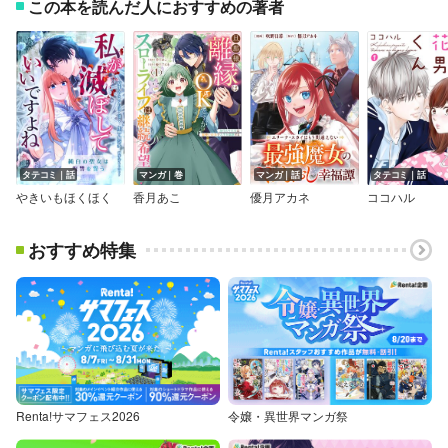
この本を読んだ人におすすめの著者
タテコミ｜話
マンガ｜巻
マンガ｜話
タテコミ｜話
やきいもほくほく
香月あこ
優月アカネ
ココハル
おすすめ特集
Renta!サマフェス2026
令嬢・異世界マンガ祭