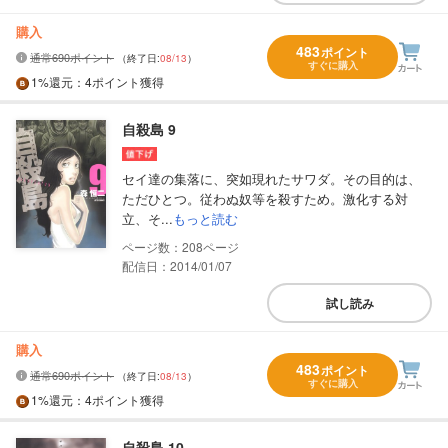
購入
483
ポイント
通常690ポイント
（終了日:
08/13
）
すぐに購入
1%
還元
：4ポイント獲得
自殺島 9
セイ達の集落に、突如現れたサワダ。その目的は、
ただひとつ。従わぬ奴等を殺すため。激化する対
立、そ...
もっと読む
208
配信日：2014/01/07
試し読み
購入
483
ポイント
通常690ポイント
（終了日:
08/13
）
すぐに購入
1%
還元
：4ポイント獲得
自殺島 10