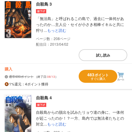
自殺島 3
「無法島」と呼ばれるこの島で、過去に一体何があ
ったのか…主人公・セイが小さき相棒イキルと共に
狩り...
もっと読む
208
配信日：2013/04/02
試し読み
購入
483
ポイント
通常690ポイント
（終了日:
08/13
）
すぐに購入
1%
還元
：4ポイント獲得
自殺島 4
自殺島からの脱出を試みたリョウ達の身に、一体何
が起こったのか！？一方、島内では無法者たちとの
対立...
もっと読む