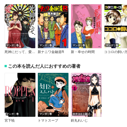
マンガ｜巻
マンガ｜巻
マンガ｜巻
マンガ｜巻
死神にだって、愛はある。
新ナニワ金融道R
新・幸せの時間
ココロの飼い
この本を読んだ人におすすめの著者
マンガ｜巻
マンガ｜巻
タテコミ｜話
宮下暁
トマトスープ
鈴丸れいじ