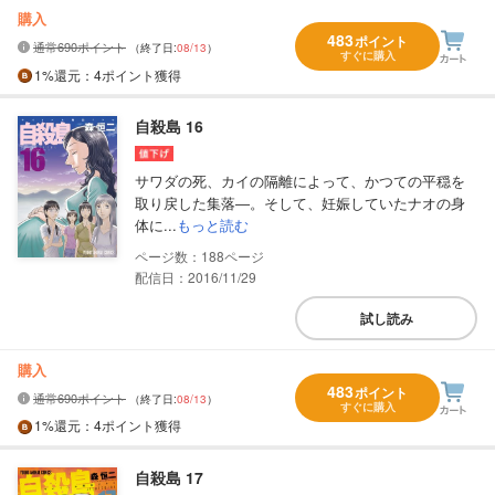
購入
483
ポイント
通常690ポイント
（終了日:
08/13
）
すぐに購入
1%
還元
：4ポイント獲得
自殺島 16
サワダの死、カイの隔離によって、かつての平穏を
取り戻した集落―。そして、妊娠していたナオの身
体に...
もっと読む
188
配信日：2016/11/29
試し読み
購入
483
ポイント
通常690ポイント
（終了日:
08/13
）
すぐに購入
1%
還元
：4ポイント獲得
自殺島 17