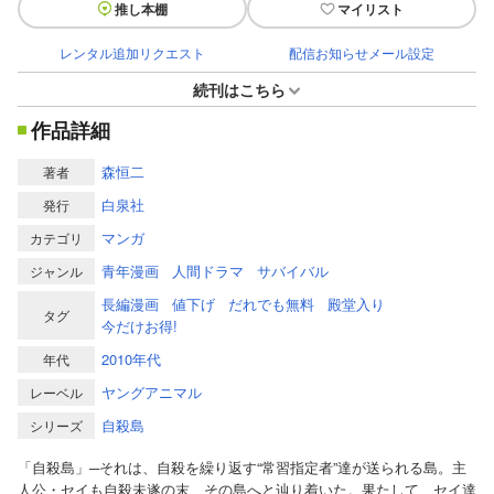
推し本棚
マイリスト
レンタル追加リクエスト
配信お知らせメール設定
続刊はこちら
作品詳細
森恒二
著者
白泉社
発行
マンガ
カテゴリ
青年漫画
人間ドラマ
サバイバル
ジャンル
長編漫画
値下げ
だれでも無料
殿堂入り
タグ
今だけお得!
2010年代
年代
ヤングアニマル
レーベル
自殺島
シリーズ
「自殺島」─それは、自殺を繰り返す“常習指定者”達が送られる島。主
人公・セイも自殺未遂の末、その島へと辿り着いた。果たして、セイ達