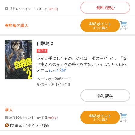
無料で読む
通常690ポイント
（終了日:
08/13
）
483
ポイント
有料版の購入
すぐに購入
自殺島 2
セイが手にしたもの、それは一張の弓だった。「な
ぜ生きるのか」その答えを求め、セイはひとり山へ
と向...
もっと読む
208
配信日：2013/03/26
試し読み
購入
483
ポイント
通常690ポイント
（終了日:
08/13
）
すぐに購入
1%
還元
：4ポイント獲得