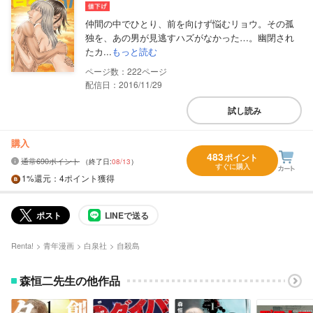
仲間の中でひとり、前を向けず悩むリョウ。その孤
独を、あの男が見逃すハズがなかった…。幽閉され
たカ...
もっと読む
222
配信日：2016/11/29
試し読み
購入
483
ポイント
通常690ポイント
（終了日:
08/13
）
すぐに購入
1%
還元
：4ポイント獲得
ポスト
LINEで送る
Renta!
青年漫画
白泉社
自殺島
森恒二先生の他作品