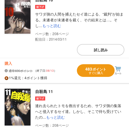
サワダ側の人間を捕えたセイ達による、“裁判”が始ま
る。未遂者が未遂者を裁く、その結末とは…。そ
し...
もっと読む
208
配信日：2014/03/11
試し読み
購入
483
ポイント
通常690ポイント
（終了日:
08/13
）
すぐに購入
1%
還元
：4ポイント獲得
自殺島 11
連れ去られたトモを救出するため、サワダ側の集落
へと侵入するセイ達。しかし、そこで待ち受けてい
たの...
もっと読む
208