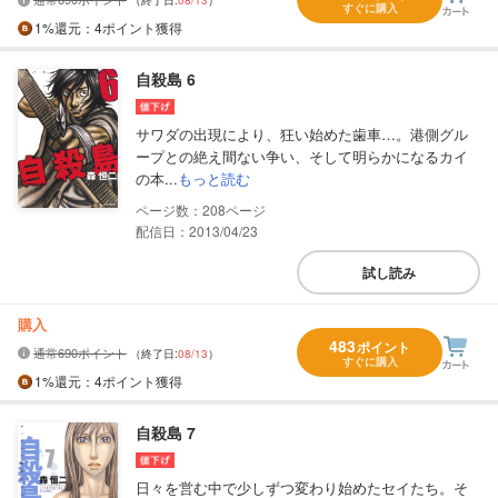
（終了日:
08/13
）
すぐに購入
1%
還元
：4ポイント獲得
自殺島 6
サワダの出現により、狂い始めた歯車…。港側グル
ープとの絶え間ない争い、そして明らかになるカイ
の本...
もっと読む
208
配信日：2013/04/23
試し読み
購入
483
ポイント
通常690ポイント
（終了日:
08/13
）
すぐに購入
1%
還元
：4ポイント獲得
自殺島 7
日々を営む中で少しずつ変わり始めたセイたち。そ