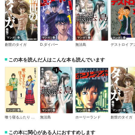
マンガ｜巻
マンガ｜巻
マンガ｜巻
マンガ｜巻
創世のタイガ
D.ダイバー
無法島
この本を読んだ人はこんな本も読んでいます
マンガ｜巻
マンガ｜巻
マンガ｜巻
マンガ｜巻
喰う寝るふたり 住むふたり
無法島
ホーリーランド
創世のタイガ
この本に関心がある人におすすめします