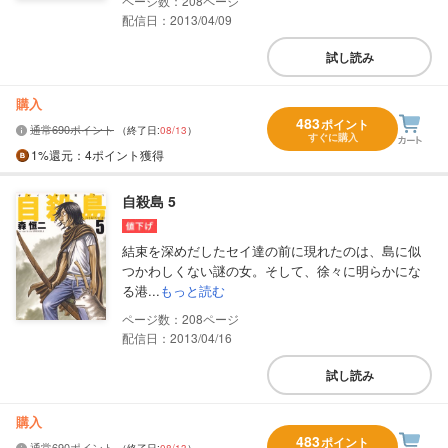
208
配信日：2013/04/09
試し読み
購入
483
ポイント
通常690ポイント
（終了日:
08/13
）
すぐに購入
1%
還元
：4ポイント獲得
自殺島 5
結束を深めだしたセイ達の前に現れたのは、島に似
つかわしくない謎の女。そして、徐々に明らかにな
る港...
もっと読む
208
配信日：2013/04/16
試し読み
購入
483
ポイント
通常690ポイント