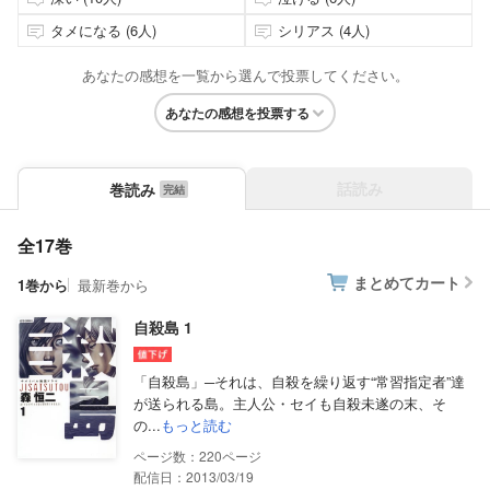
タメになる (6人)
シリアス (4人)
あなたの感想を一覧から選んで投票してください。
あなたの感想を投票する
話読み
巻読み
全17巻
まとめてカート
1巻から
最新巻から
自殺島 1
「自殺島」─それは、自殺を繰り返す“常習指定者”達
が送られる島。主人公・セイも自殺未遂の末、そ
の...
もっと読む
220
配信日：2013/03/19