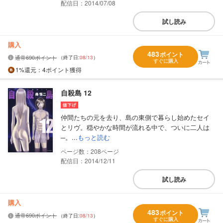
配信日：2014/07/08
試し読み
購入
483
ポイント
通常690ポイント
（終了日:
08/13
）
すぐに購入
1%
還元
：4ポイント獲得
自殺島 12
仲間たちの元を去り、島の東側で暮らし始めたセイ
とリヴ。穏やかな時間が流れる中で、ついに二人は
─。...
もっと読む
208
配信日：2014/12/11
試し読み
購入
483
ポイント
通常690ポイント
（終了日:
08/13
）
すぐに購入