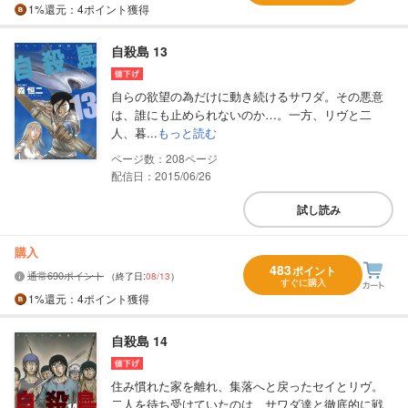
1%
還元
：4ポイント獲得
自殺島 13
自らの欲望の為だけに動き続けるサワダ。その悪意
は、誰にも止められないのか…。一方、リヴと二
人、暮...
もっと読む
208
配信日：2015/06/26
試し読み
購入
483
ポイント
通常690ポイント
（終了日:
08/13
）
すぐに購入
1%
還元
：4ポイント獲得
自殺島 14
住み慣れた家を離れ、集落へと戻ったセイとリヴ。
二人を待ち受けていたのは、サワダ達と徹底的に戦