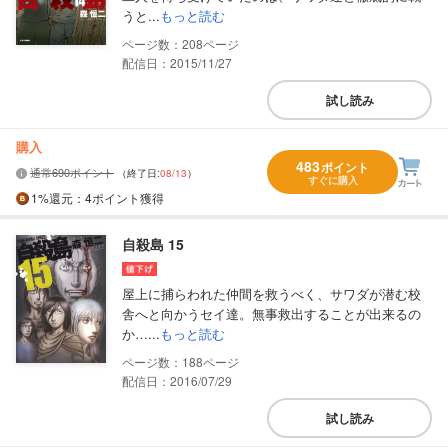
うと...
もっと読む
208
配信日：2015/11/27
試し読み
購入
483
ポイント
通常690ポイント
（終了日:
08/13
）
すぐに購入
1%
還元
：4ポイント獲得
自殺島 15
屋上に捕らわれた仲間を救うべく、サワダが潜む校
舎へと向かうセイ達。無事救出することが出来るの
か…...
もっと読む
188
配信日：2016/07/29
試し読み