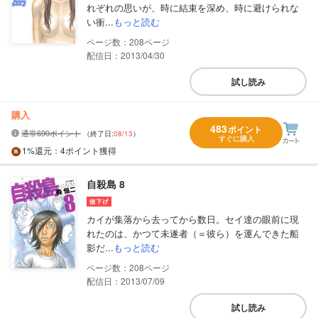
れぞれの思いが、時に結束を深め、時に避けられな
い衝...
もっと読む
208
配信日：2013/04/30
試し読み
購入
483
ポイント
通常690ポイント
（終了日:
08/13
）
すぐに購入
1%
還元
：4ポイント獲得
自殺島 8
カイが集落から去ってから数日。セイ達の眼前に現
れたのは、かつて未遂者（＝彼ら）を運んできた船
影だ...
もっと読む
208
配信日：2013/07/09
試し読み