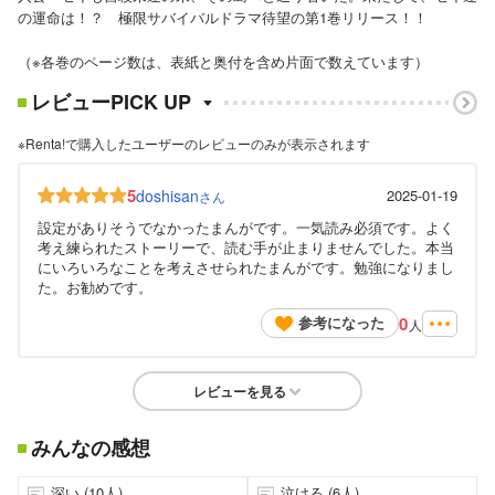
の運命は！？ 極限サバイバルドラマ待望の第1巻リリース！！
（※各巻のページ数は、表紙と奥付を含め片面で数えています）
レビューPICK UP
※Renta!で購入したユーザーのレビューのみが表示されます
5
doshisan
2025-01-19
さん
設定がありそうでなかったまんがです。一気読み必須です。よく
考え練られたストーリーで、読む手が止まりませんでした。本当
にいろいろなことを考えさせられたまんがです。勉強になりまし
た。お勧めです。
0
参考になった
人
レビューを見る
みんなの感想
深い (10人)
泣ける (6人)