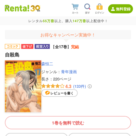
無料登録
レンタル
55万冊
以上、購入
147万冊
以上配信中！
お得なキャンペーン実施中！
【
全17巻
】
完結
自殺島
森恒二
ジャンル：
青年漫画
長さ：
220ページ
4.3
(133件)
レビューを書く
1巻を無料で読む