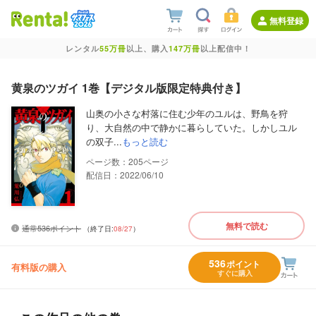
無料登録
レンタル
55万冊
以上、購入
147万冊
以上配信中！
黄泉のツガイ 1巻【デジタル版限定特典付き】
山奥の小さな村落に住む少年のユルは、野鳥を狩
り、大自然の中で静かに暮らしていた。しかしユル
の双子...
もっと読む
205
配信日：2022/06/10
無料で読む
通常536ポイント
（終了日:
08/27
）
536
ポイント
有料版の購入
すぐに購入