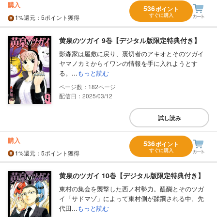
購入
536
ポイント
すぐに購入
1%
還元
：5ポイント獲得
黄泉のツガイ 9巻【デジタル版限定特典付き】
影森家は屋敷に戻り、裏切者のアキオとそのツガイ
ヤマノカミからイワンの情報を手に入れようとす
る。...
もっと読む
182
配信日：2025/03/12
試し読み
購入
536
ポイント
すぐに購入
1%
還元
：5ポイント獲得
黄泉のツガイ 10巻【デジタル版限定特典付き】
東村の集会を襲撃した西ノ村勢力。醍醐とそのツガ
イ「サドマゾ」によって東村側が蹂躙される中、先
代田...
もっと読む