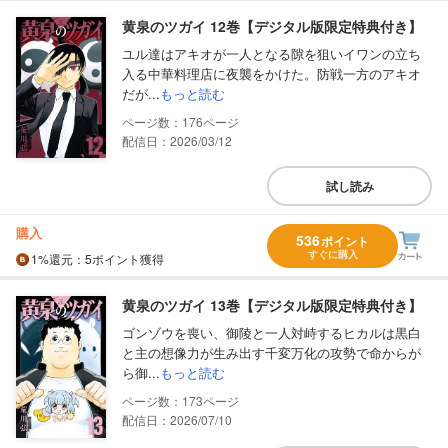
黄泉のツガイ 12巻【デジタル版限定特典付き】
ユル達はアキオが一人となる隙を狙いイワンの立ち
入る中華料理店に夜襲をかけた。防戦一方のアキオ
だが...
もっと読む
176
配信日：2026/03/12
試し読み
購入
536
ポイント
すぐに購入
1%
還元
：5ポイント獲得
黄泉のツガイ 13巻【デジタル版限定特典付き】
ゴンゾウを喪い、御陵と一人対峙するヒカルは黒白
と主の想像力が生み出す千変万化の攻勢で命からが
ら御...
もっと読む
173
配信日：2026/07/10