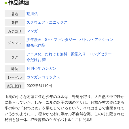
作品詳細
荒川弘
著者
スクウェア・エニックス
発行
マンガ
カテゴリ
少年漫画
SF・ファンタジー
バトル・アクション
ジャンル
映像化作品
アニメ化
だれでも無料
殿堂入り
ロングセラー
タグ
今だけお得!
月刊少年ガンガン
雑誌
ガンガンコミックス
レーベル
2022年6月10日
紙初版日
山奥の小さな村落に住む少年のユルは、野鳥を狩り、大自然の中で静か
に暮らしていた。しかしユルの双子の妹のアサは、何故か村の奥にある
牢の中で「おつとめ」を果たしているという。それはまるで幽閉されて
いるかのように…。穏やかな村に浮かぶ不自然な謎、この村に隠された
秘密とは一体…!?未曾有のツガイバトルここに開幕!!