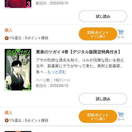
配信日：2023/02/10
試し読み
購入
536
ポイント
すぐに購入
1%
還元
：5ポイント獲得
黄泉のツガイ 4巻【デジタル版限定特典付き】
アサの壮絶な過去を知り、ユルが沈痛な思いを抱え
る中、影森家にデラがやって来た。東村と影森家、
各々...
もっと読む
182
配信日：2023/06/12
試し読み
購入
536
ポイント
すぐに購入
1%
還元
：5ポイント獲得