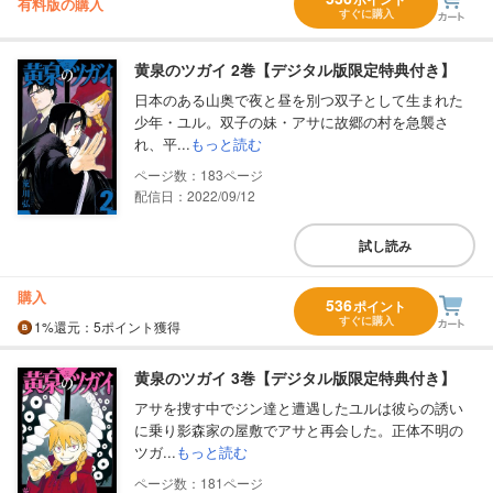
有料版の購入
すぐに購入
黄泉のツガイ 2巻【デジタル版限定特典付き】
日本のある山奥で夜と昼を別つ双子として生まれた
少年・ユル。双子の妹・アサに故郷の村を急襲さ
れ、平...
もっと読む
183
配信日：2022/09/12
試し読み
購入
536
ポイント
すぐに購入
1%
還元
：5ポイント獲得
黄泉のツガイ 3巻【デジタル版限定特典付き】
アサを捜す中でジン達と遭遇したユルは彼らの誘い
に乗り影森家の屋敷でアサと再会した。正体不明の
ツガ...
もっと読む
181