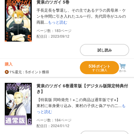
黄泉のツガイ 5巻
手長足長を撃退し、その主であるデラの異母弟・ケ
ンを仲間に引き入れたユル一行。先代田寺がユルの
両親...
もっと読む
183
配信日：2023/09/12
試し読み
購入
536
ポイント
すぐに購入
1%
還元
：5ポイント獲得
黄泉のツガイ 6巻通常版【デジタル版限定特典付
き】
【特装版 同時発売！※この商品は通常版です※】
東村に単身乗り込み、東村の子供と偽アサの二...
も
っと読む
184
配信日：2024/01/12