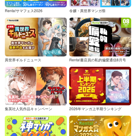
Renta!サマフェス2026
令嬢・異世界マンガ祭
異世界ギルドニュース
Renta!書店員の私的偏愛通信8月号
集英社人気作品キャンペーン
2026年マンガ上半期ランキング