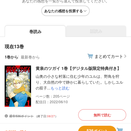
あなたの感想を一覧から選んで投票してください。
あなたの感想を投票する
話読み
巻読み
現在13巻
まとめてカート
1巻から
最新巻から
黄泉のツガイ 1巻【デジタル版限定特典付き】
山奥の小さな村落に住む少年のユルは、野鳥を狩
り、大自然の中で静かに暮らしていた。しかしユル
の双子...
もっと読む
205
配信日：2022/06/10
無料で読む
通常536ポイント
（終了日:
08/27
）
536
ポイント