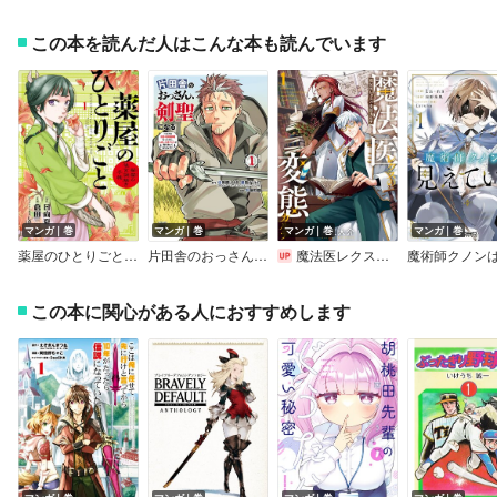
この本を読んだ人はこんな本も読んでいます
マンガ｜巻
マンガ｜巻
マンガ｜巻
マンガ｜巻
薬屋のひとりごと～猫猫の後宮謎解き手帳～
片田舎のおっさん、剣聖になる～ただの田舎の剣術師範だったのに、大成した弟子たちが俺を放ってくれない件～
魔法医レクスの変態カルテ
この本に関心がある人におすすめします