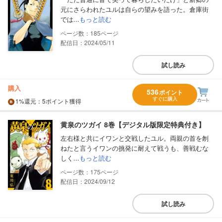
元にさらわれたユルは自らの望みを語った。倉庫街
では...
もっと読む
185
配信日：2024/05/11
試し読み
購入
536
ポイント
すぐに購入
1%
還元
：5ポイント獲得
黄泉のツガイ 8巻【デジタル版限定特典付き】
左右様と共にイワンと交戦したユル。両親の首を刎
ねたと言うイワンの挑発に耐えて戦うも、善戦むな
しく...
もっと読む
175
配信日：2024/09/12
試し読み