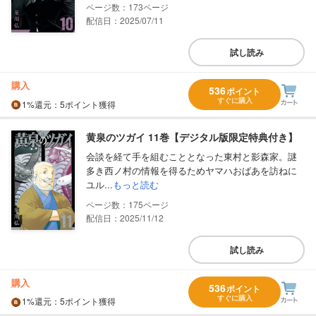
173
配信日：2025/07/11
試し読み
購入
536
ポイント
すぐに購入
1%
還元
：5ポイント獲得
黄泉のツガイ 11巻【デジタル版限定特典付き】
会談を経て手を組むこととなった東村と影森家。謎
多き西ノ村の情報を得るためヤマハおばあを訪ねに
ユル...
もっと読む
175
配信日：2025/11/12
試し読み
購入
536
ポイント
すぐに購入
1%
還元
：5ポイント獲得