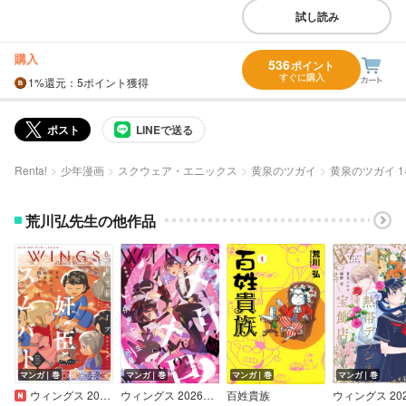
試し読み
購入
536
ポイント
すぐに購入
1%
還元
：5ポイント獲得
ポスト
LINEで送る
Renta!
少年漫画
スクウェア・エニックス
黄泉のツガイ
黄泉のツガイ 
荒川弘先生の他作品
マンガ｜巻
マンガ｜巻
マンガ｜巻
マンガ｜巻
ウィングス 2026年8月号［期間限定］
ウィングス 2026年6月号［期間限定］
百姓貴族