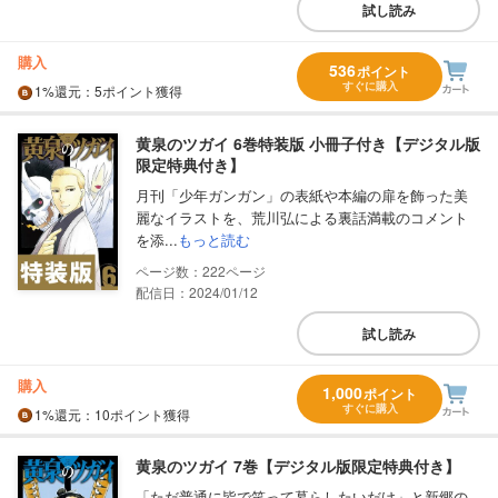
試し読み
購入
536
ポイント
すぐに購入
1%
還元
：5ポイント獲得
黄泉のツガイ 6巻特装版 小冊子付き【デジタル版
限定特典付き】
月刊「少年ガンガン」の表紙や本編の扉を飾った美
麗なイラストを、荒川弘による裏話満載のコメント
を添...
もっと読む
222
配信日：2024/01/12
試し読み
購入
1,000
ポイント
すぐに購入
1%
還元
：10ポイント獲得
黄泉のツガイ 7巻【デジタル版限定特典付き】
「ただ普通に皆で笑って暮らしたいだけ」と新郷の