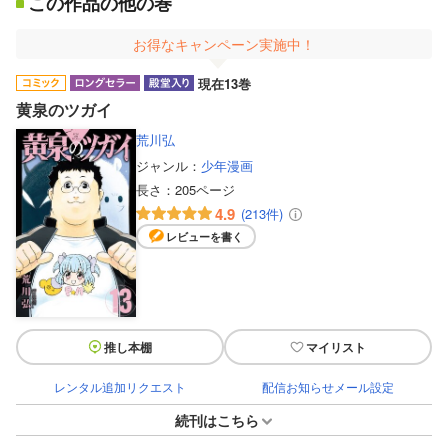
この作品の他の巻
お得なキャンペーン実施中！
現在13巻
黄泉のツガイ
荒川弘
ジャンル：
少年漫画
長さ：
205ページ
4.9
(213件)
レビューを書く
推し本棚
マイリスト
レンタル追加リクエスト
配信お知らせメール設定
続刊はこちら