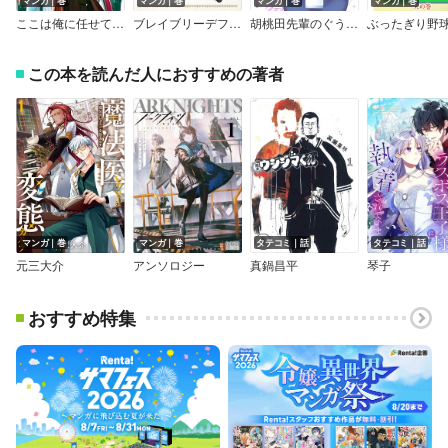
マンガ｜巻
マンガ｜巻
マンガ｜巻
マンガ｜巻
ここは俺に任せて先に行けと言ってから10年がたったら伝説になっていた。【デジタル版限定特典付き】
ブレイブリーデフォルトアンソロジー
胡桃田先輩のぐうたら可愛い秘密
ぶったぎり野
この本を読んだ人におすすめの著者
マンガ｜巻
マンガ｜巻
タテコミ｜話
タテコミ｜話
元三大介
アンソロジー
真鍋昌平
琴子
おすすめ特集