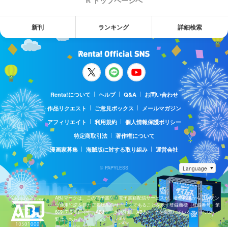
トップページへ
新刊
ランキング
詳細検索
Renta!について
ヘルプ
Q&A
お問い合わせ
作品リクエスト
ご意見ボックス
メールマガジン
アフィリエイト
利用規約
個人情報保護ポリシー
特定商取引法
著作権について
漫画家募集
海賊版に対する取り組み
運営会社
© PAPYLESS
ABJマークは、この電子書店・電子書籍配信サービスが、著作権者からコンテン
ツ使用許諾を得た正規版配信サービスであることを示す登録商標（登録番号 第
6091713号）です。ABJマークの詳細、ABJマークを掲示しているサービスの一
覧はこちら。
https://aebs.or.jp