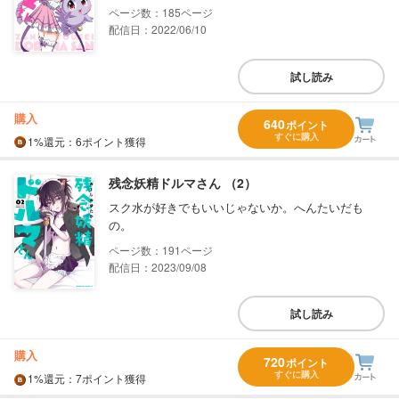
185
配信日：2022/06/10
試し読み
購入
640
ポイント
すぐに購入
1%
還元
：6ポイント獲得
残念妖精ドルマさん （2）
スク水が好きでもいいじゃないか。へんたいだも
の。
191
配信日：2023/09/08
試し読み
購入
720
ポイント
すぐに購入
1%
還元
：7ポイント獲得