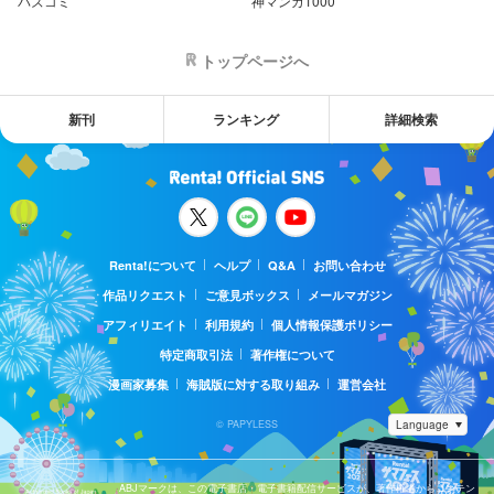
バズコミ
神マンガ1000
トップページへ
新刊
ランキング
詳細検索
Renta!について
ヘルプ
Q&A
お問い合わせ
作品リクエスト
ご意見ボックス
メールマガジン
アフィリエイト
利用規約
個人情報保護ポリシー
特定商取引法
著作権について
漫画家募集
海賊版に対する取り組み
運営会社
© PAPYLESS
ABJマークは、この電子書店・電子書籍配信サービスが、著作権者からコンテン