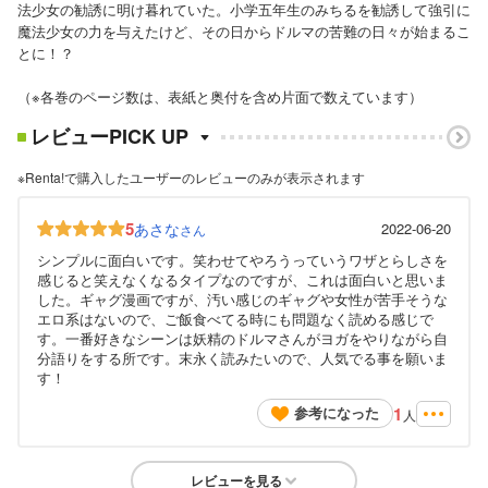
法少女の勧誘に明け暮れていた。小学五年生のみちるを勧誘して強引に
魔法少女の力を与えたけど、その日からドルマの苦難の日々が始まるこ
とに！？
（※各巻のページ数は、表紙と奥付を含め片面で数えています）
レビューPICK UP
※Renta!で購入したユーザーのレビューのみが表示されます
5
あさな
2022-06-20
さん
シンプルに面白いです。笑わせてやろうっていうワザとらしさを
感じると笑えなくなるタイプなのですが、これは面白いと思いま
した。ギャグ漫画ですが、汚い感じのギャグや女性が苦手そうな
エロ系はないので、ご飯食べてる時にも問題なく読める感じで
す。一番好きなシーンは妖精のドルマさんがヨガをやりながら自
分語りをする所です。末永く読みたいので、人気でる事を願いま
す！
1
参考になった
人
レビューを見る