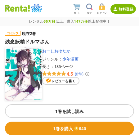
無料登録
レンタル
55万冊
以上、購入
147万冊
以上配信中！
現在2巻
残念妖精ドルマさん
おーしおゆたか
ジャンル：
少年漫画
長さ：
185ページ
4.5
(2件)
レビューを書く
1巻を試し読み
1巻を購入
640