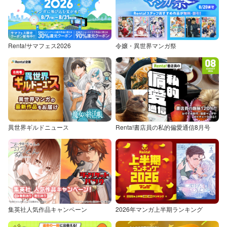
Renta!サマフェス2026
令嬢・異世界マンガ祭
異世界ギルドニュース
Renta!書店員の私的偏愛通信8月号
集英社人気作品キャンペーン
2026年マンガ上半期ランキング