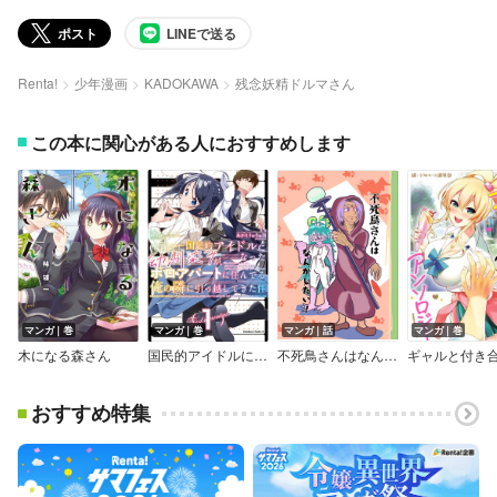
ポスト
LINEで送る
Renta!
少年漫画
KADOKAWA
残念妖精ドルマさん
この本に関心がある人におすすめします
マンガ｜巻
マンガ｜巻
マンガ｜話
マンガ｜巻
木になる森さん
国民的アイドルになった幼馴染みが、ボロアパートに住んでる俺の隣に引っ越してきた件
不死鳥さんはなんかしたい！
おすすめ特集