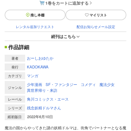
1巻をカートに追加する
推し本棚
マイリスト
レンタル追加リクエスト
配信お知らせメール設定
続刊はこちら
作品詳細
おーしおゆたか
著者
KADOKAWA
発行
マンガ
カテゴリ
少年漫画
SF・ファンタジー
コメディ
魔法少女
ジャンル
異世界帰り・来訪
角川コミックス・エース
レーベル
残念妖精ドルマさん
シリーズ
2022年6月10日
紙初版日
魔法の国からやってきた謎の妖精ドルマは、街角でパートナーとなる魔