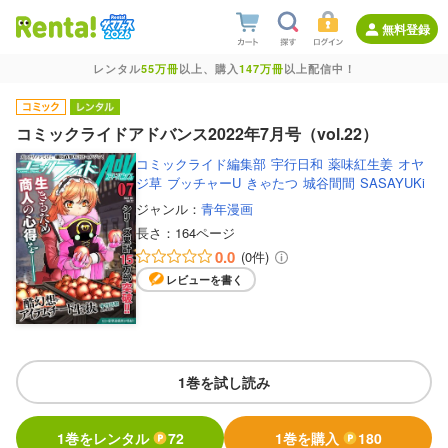
無料登録
レンタル
55万冊
以上、購入
147万冊
以上配信中！
コミックライドアドバンス2022年7月号（vol.22）
コミックライド編集部
宇行日和
薬味紅生姜
オヤ
ジ草
ブッチャーU
きゃたつ
城谷間間
SASAYUKi
ジャンル：
青年漫画
長さ：
164ページ
0.0
(0件)
レビューを書く
1巻を試し読み
1巻をレンタル
72
1巻を購入
180