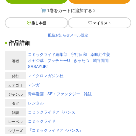
1巻をカートに追加する
推し本棚
マイリスト
配信お知らせメール設定
作品詳細
コミックライド編集部
宇行日和
薬味紅生姜
オヤジ草
ブッチャーU
きゃたつ
城谷間間
著者
SASAYUKi
マイクロマガジン社
発行
マンガ
カテゴリ
青年漫画
SF・ファンタジー
雑誌
ジャンル
レンタル
タグ
コミックライドアドバンス
雑誌
コミックライド
レーベル
『コミックライドアドバンス』
シリーズ