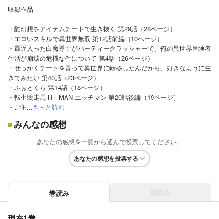
収録作品
・酷幻想をアイテムチートで生き抜く 第29話（28ページ）
・エロいスキルで異世界無双 第12話前編（10ページ）
・最近入った白魔導士がパーティークラッシャーで、俺の異世界冒険者
生活が崩壊の危機な件について 第4話（26ページ）
・せっかくチートを貰って異世界に転移したんだから、好きなように生
きてみたい 第40話（23ページ）
・ふぉとくら 第14話（18ページ）
・転生競走馬 H－MAN エッチマン 第20話後編（19ページ）
・ご主...
もっと読む
みんなの感想
あなたの感想を一覧から選んで投票してください。
あなたの感想を投票する
話読み
巻読み
現在1巻