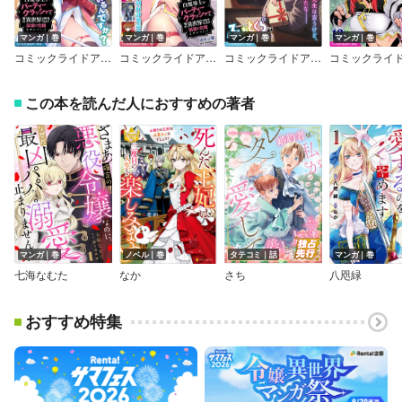
マンガ｜巻
マンガ｜巻
マンガ｜巻
マンガ｜巻
コミックライドアドバンス2021年8月号（vol.11）
コミックライドアドバンス2022年6月号（vol.21）
コミックライドアドバンス2023年3月号（vol.30）
この本を読んだ人におすすめの著者
マンガ｜巻
ノベル｜巻
タテコミ｜話
マンガ｜巻
七海なむた
なか
さち
八咫緑
おすすめ特集