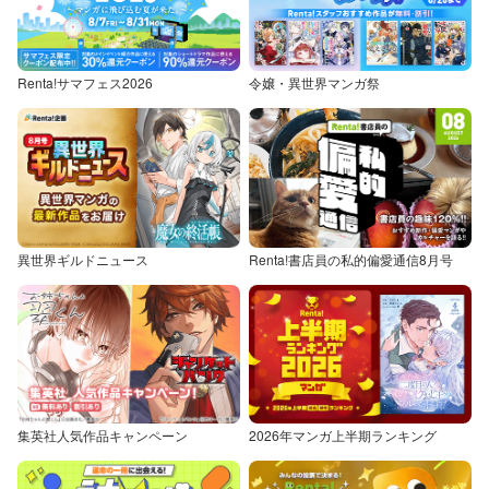
Renta!サマフェス2026
令嬢・異世界マンガ祭
異世界ギルドニュース
Renta!書店員の私的偏愛通信8月号
集英社人気作品キャンペーン
2026年マンガ上半期ランキング