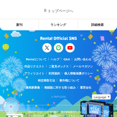
トップページへ
新刊
ランキング
詳細検索
Renta!について
ヘルプ
Q&A
お問い合わせ
作品リクエスト
ご意見ボックス
メールマガジン
アフィリエイト
利用規約
個人情報保護ポリシー
特定商取引法
著作権について
漫画家募集
海賊版に対する取り組み
運営会社
© PAPYLESS
ABJマークは、この電子書店・電子書籍配信サービスが、著作権者からコンテン
ツ使用許諾を得た正規版配信サービスであることを示す登録商標（登録番号 第