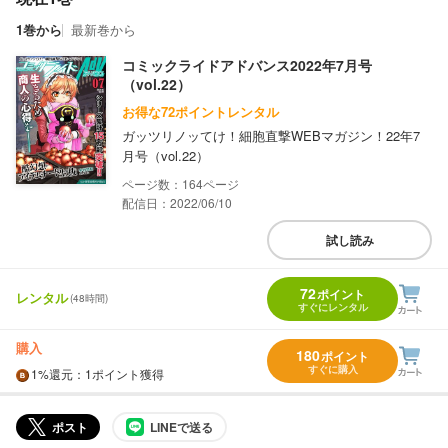
1巻から
最新巻から
コミックライドアドバンス2022年7月号
（vol.22）
お得な72ポイントレンタル
ガッツリノッてけ！細胞直撃WEBマガジン！22年7
月号（vol.22）
164
配信日：2022/06/10
試し読み
72
ポイント
レンタル
(48時間)
すぐにレンタル
購入
180
ポイント
すぐに購入
1%
還元
：1ポイント獲得
ポスト
LINEで送る