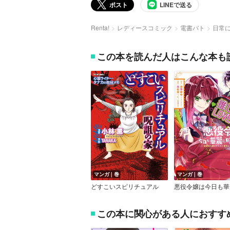
ポスト
LINEで送る
Renta!
レディースコミック
電書バト
日常に
この本を読んだ人はこんな本も
マンガ｜巻
マンガ｜巻
どすこいスピリチュアル
この本に関心がある人におすす