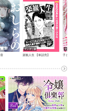
マンガ｜話
マンガ｜巻
マン
の音
楽観人生 【単話売】
子どもをさらして稼ぐ配信ママを許さない【合本版】