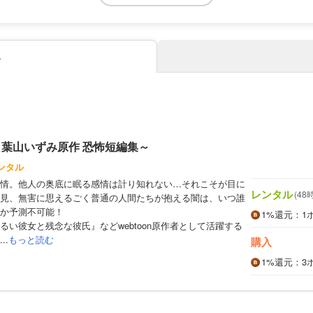
み
～葉山いずみ原作 恐怖短編集～
ンタル
情。他人の奥底に眠る感情は計り知れない…それこそが目に
レンタル
(48
見、無害に思えるごく普通の人間たちが抱える闇は、いつ誰
か予測不可能！
1%
還元
：1
るい彼女と残念な彼氏』などwebtoon原作者として活躍する
..
もっと読む
購入
1%
還元
：3