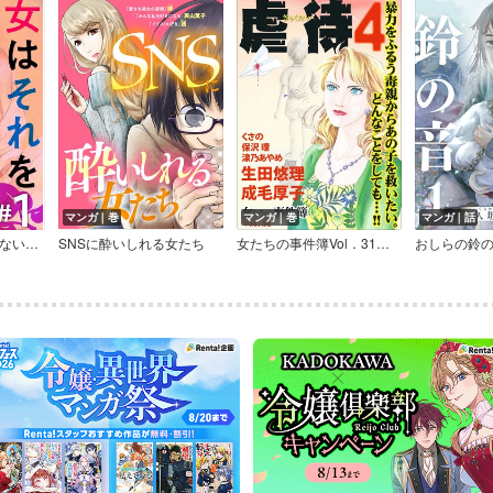
マンガ｜巻
マンガ｜巻
マンガ｜話
女はそれを我慢できない～尾花有理 傑作集2～
SNSに酔いしれる女たち
女たちの事件簿Vol．31～虐待4～
おしらの鈴