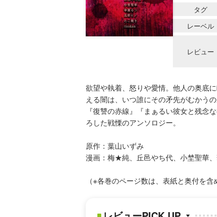
タグ
レーベル
レビュー
欲望や執着、怒りや愛情。他人の奥底に
える闇は、いつ誰にその矛先がむかうの
『復讐の赤線』『まぁるい彼女と残念な
ろした戦慄のアンソロジー。
原作：葉山いずみ
漫画：梅★純、丘邑やち代、小埜聖華、華
（※各巻のページ数は、表紙と奥付を含
レビューPICK UP