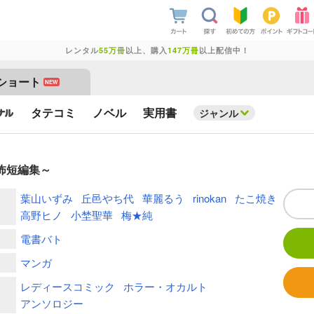
レンタル
55万冊
以上、購入
147万冊
以上配信中！
ショート
NEW
タテコミ
ノベル
実用書
ジャンル
怖短編集～
葉山いずみ
丘邑やち代
華麗るう
rinokan
たこ焼き
高野ヒノ
小埜聖華
梅★純
電書バト
マンガ
レディースコミック
ホラー・オカルト
アンソロジー