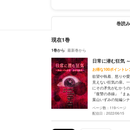
巻読
現在1巻
1巻から
最新巻から
日常に潜む狂気 
お得な100ポイントレ
欲望や執着、怒りや愛
見えない狂気の扉。一
にその矛先がむかうの
『復讐の赤線』『まぁ
葉山いずみの短編シナ.
119
配信日：2022/06/15