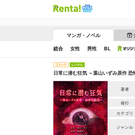
マンガ・ノベル
総合
女性
男性
BL
日常に潜む狂気 ～葉山いずみ原作 恐
著者
発行
カテゴリ
ジャンル