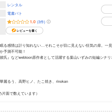
レンタル
電書バト
1.0
(3件)
レビューを書く
眠る感情は計り知れない…それこそが目に見えない狂気の扉。一
か予測不可能！
彼氏』などwebtoon原作者として活躍する葉山いずみの短編シナ
麗るう、高野ヒノ、たこ焼き、rinokan
め片面で数えています）