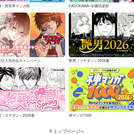
嬢・異世界マンガ祭
KADOKAWA×令嬢倶楽部
英社人気作品キャンペーン
艶男（ツヤダン）2026夏
男（ヌマダン）2026春
神マンガ1000
トップページへ