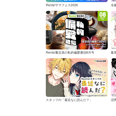
Renta!サマフェス2026
令
Renta!書店員の私的偏愛通信8月号
集
スタッフの「最近なに読んだ？」
沼