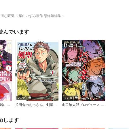
潜む狂気 ～葉山いずみ原作 恐怖短編集～
読んでいます
マンガ｜巻
マンガ｜巻
悪役令嬢は今日も華麗に暗躍する 追放後も推しのために悪党として支援します!【デジタル版限定特典付き】
片田舎のおっさん、剣聖になる～ただの田舎の剣術師範だったのに、大成した弟子たちが俺を放ってくれない件～
山口敏太郎プロデュース 怪談王
めします