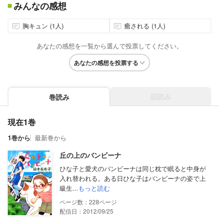
みんなの感想
胸キュン (1人)
癒される (1人)
あなたの感想を一覧から選んで投票してください。
あなたの感想を投票する
話読み
巻読み
現在1巻
1巻から
最新巻から
丘の上のバンビーナ
ひな子と愛犬のバンビーナは同じ枕で眠ると中身が
入れ替われる。ある日ひな子はバンビーナの姿で上
級生...
もっと読む
228
配信日：2012/09/25