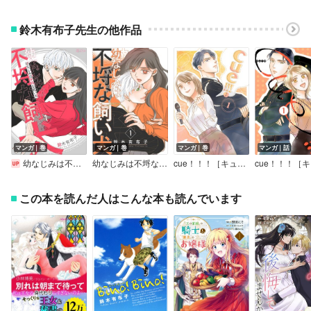
鈴木有布子先生の他作品
マンガ｜巻
マンガ｜巻
マンガ｜巻
マンガ｜話
幼なじみは不埒な飼い犬
幼なじみは不埒な飼い犬【描き下ろしおまけ付き特装版】
cue！！！［キュー！！！］【描き下ろしおまけ付き特装版】
この本を読んだ人はこんな本も読んでいます