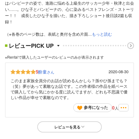
はバンビーナの姿で、進路に悩める上級生のサッカー少年・秋津と出会
い……。ひな子とバンビーナの、心に染みるベストフレンズ・ストーリ
ー！！ 成長したひな子を描いた、描き下ろしショート後日談2篇も収
録！
（※各巻のページ数は、表紙と奥付を含め片面...
もっと読む
レビューPICK UP
※Renta!で購入したユーザーのレビューのみが表示されます
5
酔童
2020-08-30
さん
このまま家族全員分のお話が読めるんかしら？孫やひ孫までも？
（笑）夢があって素敵なお話です。この作者様の作品を紙ベース
で購入してから気にかかる度に読んでますが、どれも不思議で優
しい作品が幸せで素敵なのです。
0
参考になった
人
レビューを見る