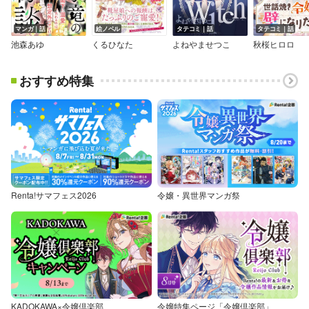
マンガ｜話
絵ノベル
タテコミ｜話
タテコミ｜話
池森あゆ
くるひなた
よねやませつこ
秋桜ヒロロ
おすすめ特集
Renta!サマフェス2026
令嬢・異世界マンガ祭
KADOKAWA×令嬢倶楽部
令嬢特集ページ「令嬢倶楽部」