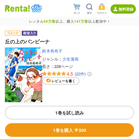
無料登録
レンタル
55万冊
以上、購入
147万冊
以上配信中！
丘の上のバンビーナ
鈴木有布子
ジャンル：
少女漫画
長さ：
228ページ
4.5
(22件)
レビューを書く
1巻を試し読み
1巻を購入
500