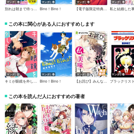
マンガ｜巻
マンガ｜巻
マンガ｜巻
マンガ｜巻
別れは朝まで待って 恋するクイーン I
Bino！Bino！
【電子版限定特典付き】『王の菜園』の騎士と、『野菜』のお嬢様
この本に関心がある人におすすめします
マンガ｜話
マンガ｜巻
マンガ｜話
マンガ｜巻
キミが眼鏡を外したら。
Bino！Bino！
【お詫び】みんなの王子様の童貞は私が美味しくいただきました。【単話】
ブラックリス
この本を読んだ人におすすめの著者