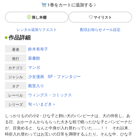
1巻をカートに追加する
推し本棚
マイリスト
レンタル追加リクエスト
配信お知らせメール設定
作品詳細
鈴木有布子
著者
新書館
発行
マンガ
カテゴリ
少女漫画
SF・ファンタジー
ジャンル
殿堂入り
タグ
ウィングス・コミックス
レーベル
旬＜いまどき＞
シリーズ
しっかりものの小2・ひな子と飼い犬のバンビーナは、大の仲良し。あ
る日、おかーさんからもらった大きな枕で眠ったひな子とバンビーナだ
が、目覚めると、なんと中身が入れ替わっていた……！！ それ以来、
時折入れ替わってはお互いの日常を満喫するふたり。そんな中、ひな子