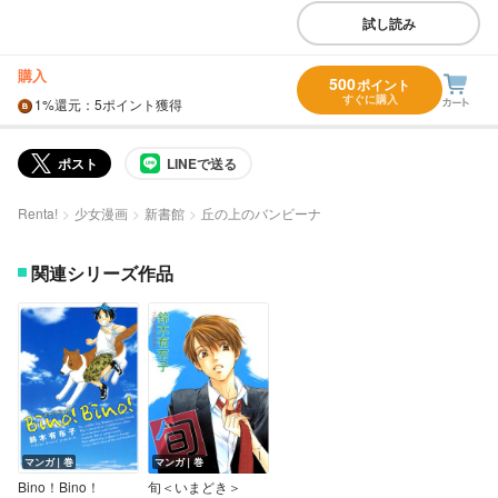
試し読み
購入
500
ポイント
すぐに購入
1%
還元
：5ポイント獲得
ポスト
LINEで送る
Renta!
少女漫画
新書館
丘の上のバンビーナ
関連シリーズ作品
マンガ｜巻
マンガ｜巻
Bino！Bino！
旬＜いまどき＞