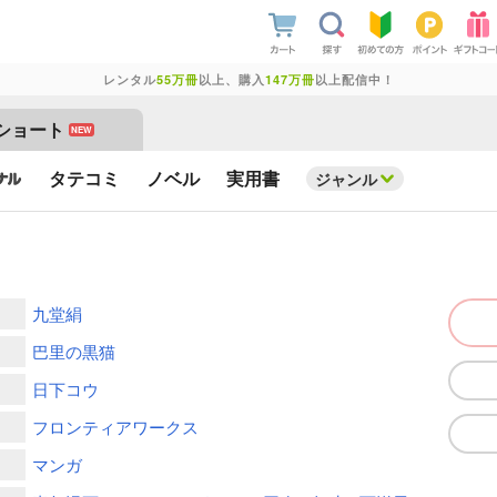
レンタル
55万冊
以上、購入
147万冊
以上配信中！
ショート
NEW
タテコミ
ノベル
実用書
ジャンル
九堂絹
巴里の黒猫
日下コウ
フロンティアワークス
マンガ