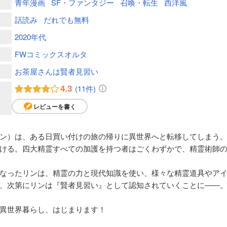
青年漫画
SF・ファンタジー
召喚・転生
西洋風
話読み
だれでも無料
2020年代
FWコミックスオルタ
お茶屋さんは賢者見習い
4.3
(11件)
レビューを書く
ン）は、ある日買い付けの旅の帰りに異世界へと転移してしまう
ける。四大精霊すべての加護を持つ者はごくわずかで、精霊術師
なったリンは、精霊の力と現代知識を使い、様々な精霊道具やア
、次第にリンは『賢者見習い』として認知されていくことに――
異世界暮らし、はじまります！