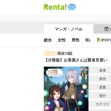
マンガ・ノベル
総合
女性
男性
BL
現在15話
【分冊版】お茶屋さんは賢者見習い
著者
原作
原案
発行
カテゴリ