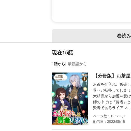
巻読み
現在15話
1話から
最新話から
【分冊版】お茶屋
お茶を仕入れ、販売し
界へと転移してしまう
大精霊から加護を受け
師の中では『賢者』と
賢者であるライアン...
19
配信日：2022/05/15