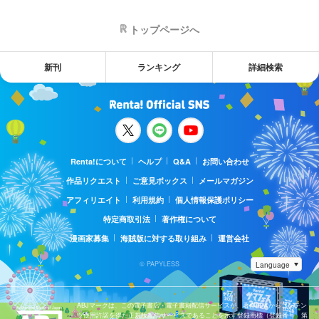
トップページへ
新刊
ランキング
詳細検索
Renta!について
ヘルプ
Q&A
お問い合わせ
作品リクエスト
ご意見ボックス
メールマガジン
アフィリエイト
利用規約
個人情報保護ポリシー
特定商取引法
著作権について
漫画家募集
海賊版に対する取り組み
運営会社
© PAPYLESS
ABJマークは、この電子書店・電子書籍配信サービスが、著作権者からコンテン
ツ使用許諾を得た正規版配信サービスであることを示す登録商標（登録番号 第