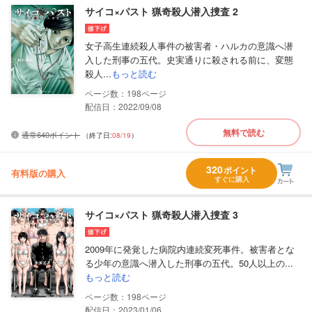
サイコ×パスト 猟奇殺人潜入捜査 2
女子高生連続殺人事件の被害者・ハルカの意識へ潜
入した刑事の五代。史実通りに殺される前に、変態
殺人...
もっと読む
198
配信日：2022/09/08
無料で読む
通常640ポイント
（終了日:
08/19
）
320
ポイント
有料版の購入
すぐに購入
サイコ×パスト 猟奇殺人潜入捜査 3
2009年に発覚した病院内連続変死事件。被害者とな
る少年の意識へ潜入した刑事の五代。50人以上の...
もっと読む
198
配信日：2023/01/06