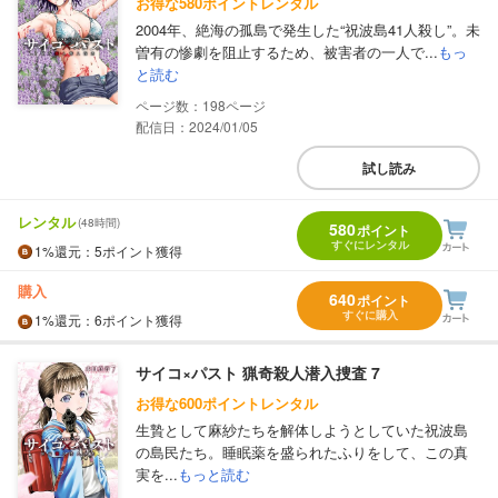
お得な580ポイントレンタル
2004年、絶海の孤島で発生した“祝波島41人殺し”。未
曽有の惨劇を阻止するため、被害者の一人で...
もっ
と読む
198
配信日：2024/01/05
試し読み
レンタル
(48時間)
580
ポイント
すぐにレンタル
1%
還元
：5ポイント獲得
購入
640
ポイント
すぐに購入
1%
還元
：6ポイント獲得
サイコ×パスト 猟奇殺人潜入捜査 7
お得な600ポイントレンタル
生贄として麻紗たちを解体しようとしていた祝波島
の島民たち。睡眠薬を盛られたふりをして、この真
実を...
もっと読む