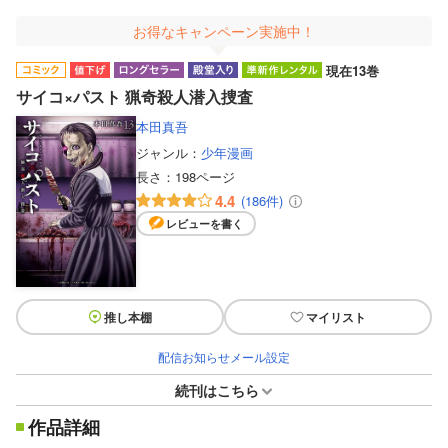
お得なキャンペーン実施中！
現在13巻
サイコ×パスト 猟奇殺人潜入捜査
本田真吾
ジャンル：
少年漫画
長さ：
198ページ
4.4
(186件)
レビューを書く
推し本棚
マイリスト
配信お知らせメール設定
続刊はこちら
作品詳細