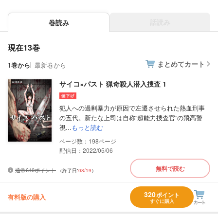
話読み
巻読み
現在13巻
まとめてカート
1巻から
最新巻から
サイコ×パスト 猟奇殺人潜入捜査 1
犯人への過剰暴力が原因で左遷させられた熱血刑事
の五代。新たな上司は自称“超能力捜査官”の飛高警
視...
もっと読む
198
配信日：2022/05/06
無料で読む
通常640ポイント
（終了日:
08/19
）
320
ポイント
有料版の購入
すぐに購入