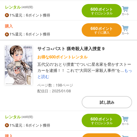
レンタル
(48時間)
600
ポイント
すぐにレンタル
1%
還元
：6ポイント獲得
購入
660
ポイント
すぐに購入
1%
還元
：6ポイント獲得
サイコ×パスト 猟奇殺人潜入捜査 9
お得な600ポイントレンタル
五代父の“おとり捜査”でついに星名家を脅かすストー
カーを逮捕！！ これで“大田区一家殺人事件”を...
もっ
と読む
198
配信日：2025/01/08
試し読み
レンタル
(48時間)
600
ポイント
すぐにレンタル
1%
還元
：6ポイント獲得
購入