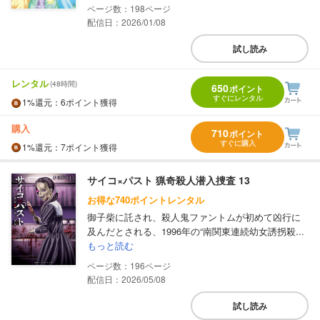
198
配信日：2026/01/08
試し読み
レンタル
(48時間)
650
ポイント
すぐにレンタル
1%
還元
：6ポイント獲得
購入
710
ポイント
すぐに購入
1%
還元
：7ポイント獲得
サイコ×パスト 猟奇殺人潜入捜査 13
お得な740ポイントレンタル
御子柴に託され、殺人鬼ファントムが初めて凶行に
及んだとされる、1996年の“南関東連続幼女誘拐殺...
もっと読む
196
配信日：2026/05/08
試し読み