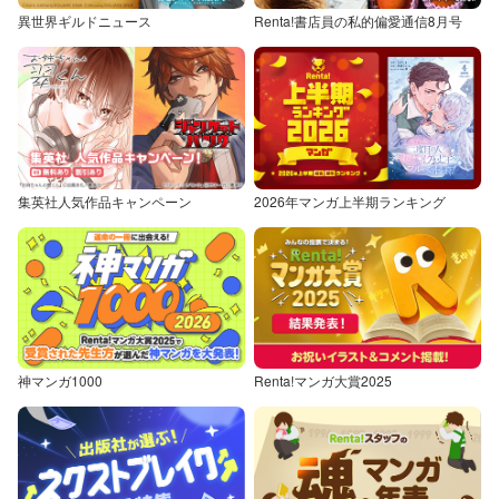
異世界ギルドニュース
Renta!書店員の私的偏愛通信8月号
集英社人気作品キャンペーン
2026年マンガ上半期ランキング
神マンガ1000
Renta!マンガ大賞2025