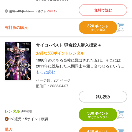
無料で読む
通常640ポイント
（終了日:
08/19
）
320
ポイント
有料版の購入
すぐに購入
サイコ×パスト 猟奇殺人潜入捜査 4
お得な580ポイントレンタル
1986年のとある高校に飛ばされた五代。そこには
2011年に洗脳した人間同士を殺し合わせるという...
もっと読む
204
配信日：2023/04/07
試し読み
レンタル
(48時間)
580
ポイント
すぐにレンタル
1%
還元
：5ポイント獲得
購入
640
ポイント