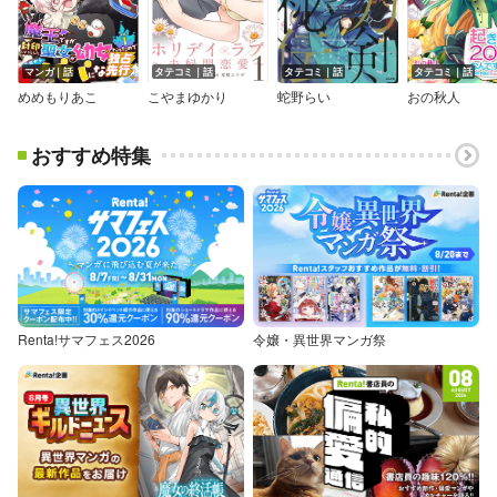
マンガ｜話
タテコミ｜話
タテコミ｜話
タテコミ｜話
めめもりあこ
こやまゆかり
蛇野らい
おの秋人
おすすめ特集
Renta!サマフェス2026
令嬢・異世界マンガ祭