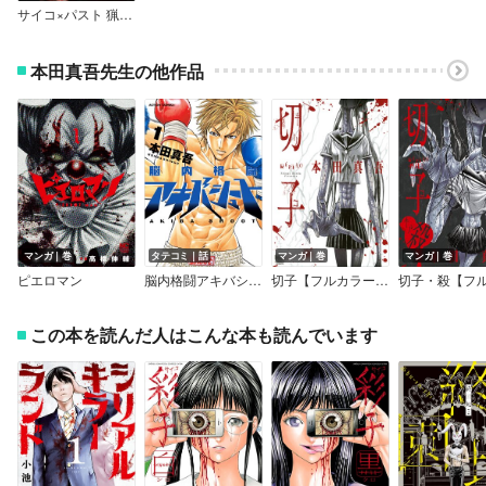
サイコ×パスト 猟奇殺人潜入捜査（話売り）
本田真吾先生の他作品
マンガ｜巻
タテコミ｜話
マンガ｜巻
マンガ｜巻
ピエロマン
脳内格闘アキバシュート
切子【フルカラー版】
この本を読んだ人はこんな本も読んでいます