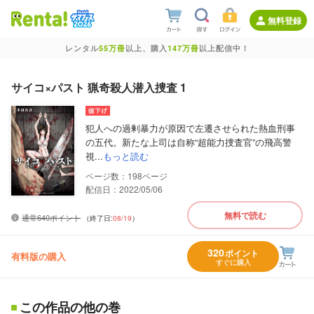
無料登録
レンタル
55万冊
以上、購入
147万冊
以上配信中！
サイコ×パスト 猟奇殺人潜入捜査 1
犯人への過剰暴力が原因で左遷させられた熱血刑事
の五代。新たな上司は自称“超能力捜査官”の飛高警
視...
もっと読む
198
配信日：2022/05/06
無料で読む
通常640ポイント
（終了日:
08/19
）
320
ポイント
有料版の購入
すぐに購入
この作品の他の巻