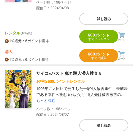
198
配信日：2024/04/08
試し読み
レンタル
(48時間)
600
ポイント
すぐにレンタル
1%
還元
：6ポイント獲得
購入
660
ポイント
すぐに購入
1%
還元
：6ポイント獲得
サイコ×パスト 猟奇殺人潜入捜査 8
お得な600ポイントレンタル
1996年に大田区で発生した一家4人殺害事件。未解決
である本件へ挑む五代だが、潜入先は被害家族の...
もっと読む
198
配信日：2024/08/07
試し読み