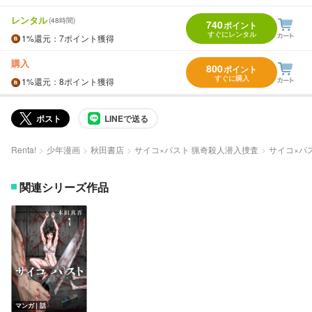
レンタル
(48時間)
740
ポイント
すぐにレンタル
1%
還元
：7ポイント獲得
購入
800
ポイント
すぐに購入
1%
還元
：8ポイント獲得
ポスト
LINEで送る
Renta!
少年漫画
秋田書店
サイコ×パスト 猟奇殺人潜入捜査
サイコ×パ
関連シリーズ作品
マンガ｜話