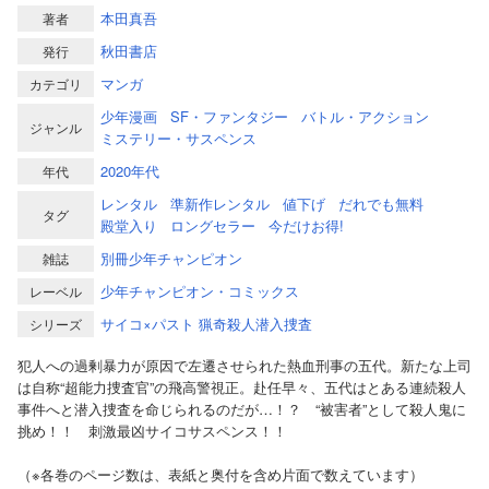
本田真吾
著者
秋田書店
発行
マンガ
カテゴリ
少年漫画
SF・ファンタジー
バトル・アクション
ジャンル
ミステリー・サスペンス
2020年代
年代
レンタル
準新作レンタル
値下げ
だれでも無料
タグ
殿堂入り
ロングセラー
今だけお得!
別冊少年チャンピオン
雑誌
少年チャンピオン・コミックス
レーベル
サイコ×パスト 猟奇殺人潜入捜査
シリーズ
犯人への過剰暴力が原因で左遷させられた熱血刑事の五代。新たな上司
は自称“超能力捜査官”の飛高警視正。赴任早々、五代はとある連続殺人
事件へと潜入捜査を命じられるのだが…！？ “被害者”として殺人鬼に
挑め！！ 刺激最凶サイコサスペンス！！
（※各巻のページ数は、表紙と奥付を含め片面で数えています）