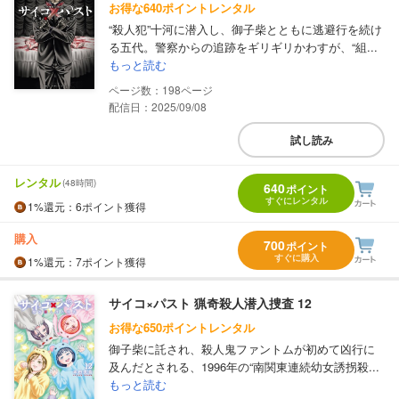
お得な640ポイントレンタル
“殺人犯”十河に潜入し、御子柴とともに逃避行を続け
る五代。警察からの追跡をギリギリかわすが、“組...
もっと読む
198
配信日：2025/09/08
試し読み
レンタル
(48時間)
640
ポイント
すぐにレンタル
1%
還元
：6ポイント獲得
購入
700
ポイント
すぐに購入
1%
還元
：7ポイント獲得
サイコ×パスト 猟奇殺人潜入捜査 12
お得な650ポイントレンタル
御子柴に託され、殺人鬼ファントムが初めて凶行に
及んだとされる、1996年の“南関東連続幼女誘拐殺...
もっと読む