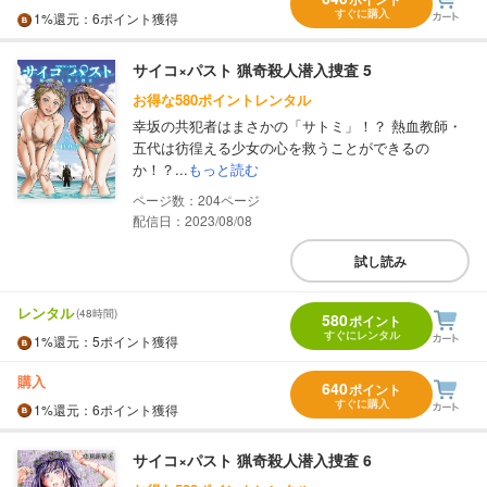
すぐに購入
1%
還元
：6ポイント獲得
サイコ×パスト 猟奇殺人潜入捜査 5
お得な580ポイントレンタル
幸坂の共犯者はまさかの「サトミ」！？ 熱血教師・
五代は彷徨える少女の心を救うことができるの
か！？...
もっと読む
204
配信日：2023/08/08
試し読み
レンタル
(48時間)
580
ポイント
すぐにレンタル
1%
還元
：5ポイント獲得
購入
640
ポイント
すぐに購入
1%
還元
：6ポイント獲得
サイコ×パスト 猟奇殺人潜入捜査 6