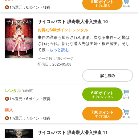
660
ポイント
すぐに購入
1%
還元
：6ポイント獲得
サイコ×パスト 猟奇殺人潜入捜査 10
お得な640ポイントレンタル
事件の詳細も知らされぬまま、次なる事件へと飛ば
された五代。新たな潜入先は主婦・根岸智美。そし
て彼...
もっと読む
196
配信日：2025/05/08
試し読み
レンタル
(48時間)
640
ポイント
すぐにレンタル
1%
還元
：6ポイント獲得
購入
700
ポイント
すぐに購入
1%
還元
：7ポイント獲得
サイコ×パスト 猟奇殺人潜入捜査 11