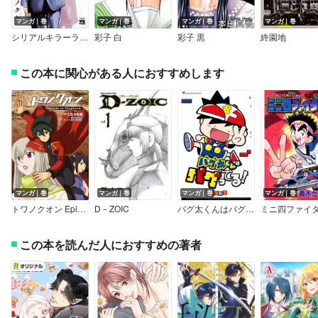
マンガ｜巻
マンガ｜巻
マンガ｜巻
マンガ｜巻
シリアルキラーランド
彩子 白
彩子 黒
終園地
この本に関心がある人におすすめします
マンガ｜巻
マンガ｜巻
マンガ｜巻
マンガ｜巻
トワノクオン Episode at Daybreak
D－ZOIC
バグ太くんはバグってる！
ミニ四ファイタ
この本を読んだ人におすすめの著者