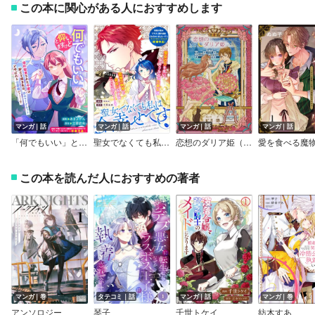
この本に関心がある人におすすめします
マンガ｜話
マンガ｜話
マンガ｜話
マンガ｜話
「何でもいい」と仰いますけど
聖女でなくても私は今、幸せです
恋想のダリア姫（～Colorful～）
この本を読んだ人におすすめの著者
マンガ｜巻
タテコミ｜話
マンガ｜話
マンガ｜巻
アンソロジー
琴子
千世トケイ
紡木すあ