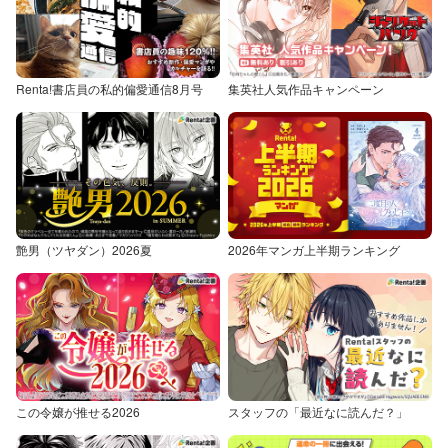
Renta!書店員の私的偏愛通信8月号
集英社人気作品キャンペーン
艶男（ツヤダン）2026夏
2026年マンガ上半期ランキング
この令嬢が推せる2026
スタッフの「最近なに読んだ？」