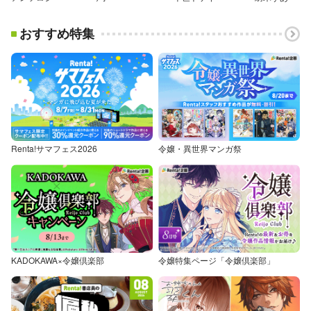
おすすめ特集
Renta!サマフェス2026
令嬢・異世界マンガ祭
KADOKAWA×令嬢倶楽部
令嬢特集ページ「令嬢倶楽部」