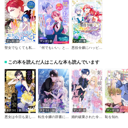
マンガ｜話
マンガ｜話
マンガ｜巻
聖女でなくても私は今、幸せです
「何でもいい」と仰いますけど
悪役令嬢にハッピーエンドの祝福を！アンソロジーコミック
この本を読んだ人はこんな本も読んでいます
タテコミ｜話
タテコミ｜話
マンガ｜話
マンガ｜話
悪女は今日も楽しい【フルカラー】
転生令嬢の辞書に容赦なんてありません【フルカラー】
婚約破棄された令嬢の家族は華麗なる復讐を果たす
恥を知れ