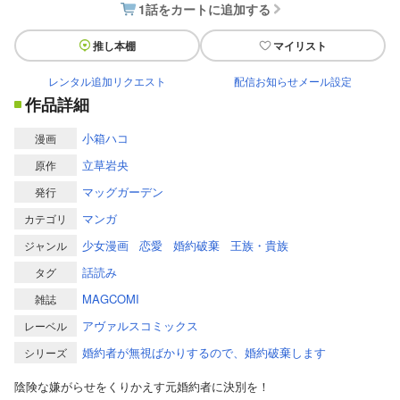
1話をカートに追加する
推し本棚
マイリスト
レンタル追加リクエスト
配信お知らせメール設定
作品詳細
小箱ハコ
漫画
立草岩央
原作
マッグガーデン
発行
マンガ
カテゴリ
少女漫画
恋愛
婚約破棄
王族・貴族
ジャンル
話読み
タグ
MAGCOMI
雑誌
アヴァルスコミックス
レーベル
婚約者が無視ばかりするので、婚約破棄します
シリーズ
陰険な嫌がらせをくりかえす元婚約者に決別を！