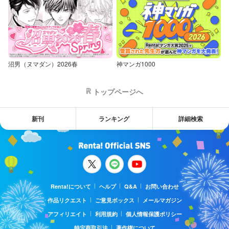
沼男（ヌマダン）2026春
神マンガ1000
トップページへ
新刊
ランキング
詳細検索
Renta!について
ヘルプ
Q&A
お問い合わせ
作品リクエスト
ご意見ボックス
メールマガジン
アフィリエイト
利用規約
個人情報保護ポリシー
特定商取引法
著作権について