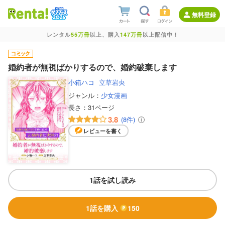
無料登録
レンタル
55万冊
以上、購入
147万冊
以上配信中！
婚約者が無視ばかりするので、婚約破棄します
小箱ハコ
立草岩央
ジャンル：
少女漫画
長さ：
31ページ
3.8
(8件)
レビューを書く
1話を試し読み
1話を購入
150