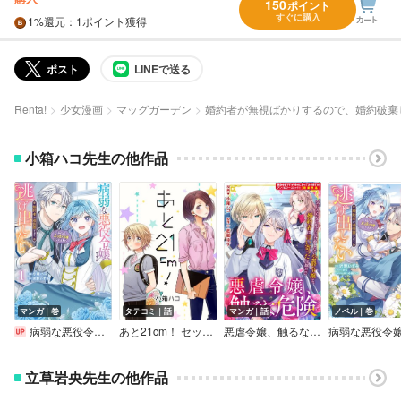
150
ポイント
すぐに購入
1%
還元
：1ポイント獲得
ポスト
LINEで送る
Renta!
少女漫画
マッグガーデン
婚約者が無視ばかりするので、婚約破棄
小箱ハコ先生の他作品
マンガ｜巻
タテコミ｜話
マンガ｜話
ノベル｜巻
病弱な悪役令嬢ですが、婚約者が過保護すぎて逃げ出したい（私たち犬猿の仲でしたよね！？）【Renta！限定版】
あと21cm！ セット版【フルカラー】
悪虐令嬢、触るな危険
立草岩央先生の他作品