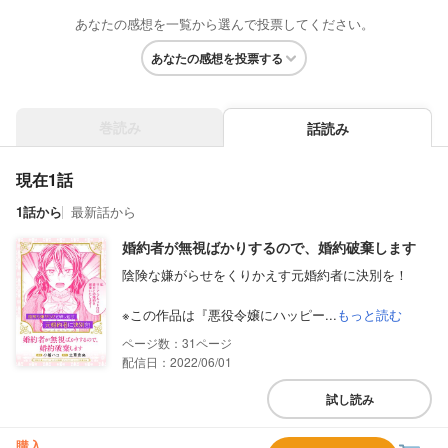
あなたの感想を一覧から選んで投票してください。
あなたの感想を投票する
巻読み
話読み
現在1話
1話から
最新話から
婚約者が無視ばかりするので、婚約破棄します
陰険な嫌がらせをくりかえす元婚約者に決別を！
※この作品は『悪役令嬢にハッピー...
もっと読む
31
配信日：2022/06/01
試し読み
購入