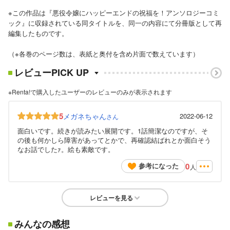
※この作品は『悪役令嬢にハッピーエンドの祝福を！アンソロジーコミ
ック』に収録されている同タイトルを、同一の内容にて分冊版として再
編集したものです。
（※各巻のページ数は、表紙と奥付を含め片面で数えています）
レビューPICK UP
※Renta!で購入したユーザーのレビューのみが表示されます
5
メガネちゃん
2022-06-12
さん
面白いです。続きが読みたい展開です。1話簡潔なのですが、そ
の後も何かしら障害があってとかで、再確認結ばれとか面白そう
なお話でしたｧ。絵も素敵です。
0
参考になった
人
レビューを見る
みんなの感想