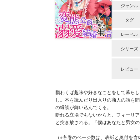
ジャンル
タグ
レーベル
シリーズ
レビュー
願わくば趣味や好きなことをして暮らし
し。本を読んだり出入りの商人の話を聞
の縁談が舞い込んでくる。
断れる立場でもないからと、フィーリア
と突き放される。「僕はあなたと男女の
（※各巻のページ数は、表紙と奥付を含