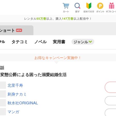
レンタル
55万冊
以上、購入
147万冊
以上配信中！
ショート
NEW
タテコミ
ノベル
実用書
ジャンル
お得なキャンペーン実施中！
4話
？変態公爵による困った溺愛結婚生活
北里千寿
刺身ナカミ
秋水社ORIGINAL
マンガ