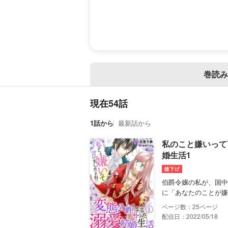
巻読み
現在54話
1話から
最新話から
私のこと嫌いって
婚生活1
伯爵令嬢の私が、国中
に「あなたのことが嫌
25
配信日：2022/05/18