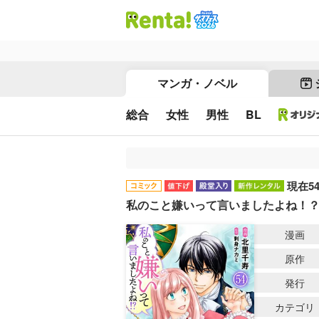
マンガ・ノベル
総合
女性
男性
BL
現在5
私のこと嫌いって言いましたよね！
漫画
原作
発行
カテゴリ