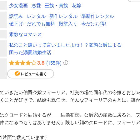
少女漫画
恋愛
王族・貴族
花嫁
話読み
レンタル
新作レンタル
準新作レンタル
値下げ
だれでも無料
殿堂入り
今だけお得!
素敵なロマンス
私のこと嫌いって言いましたよね！？変態公爵による
困った溺愛結婚生活
3.8
(155件)
レビューを書く
ていきたい伯爵令嬢フィーリア。社交の場で同年代の令嬢とおし
くことが好きで、結婚も親任せ。そんなフィーリアのもとに、誰
はクロードと結婚するが――結婚初夜、公爵家の屋敷に戻ると、
仲になるつもりはありません」険しい顔のクロードに、フィーリ
め片面で数えています）