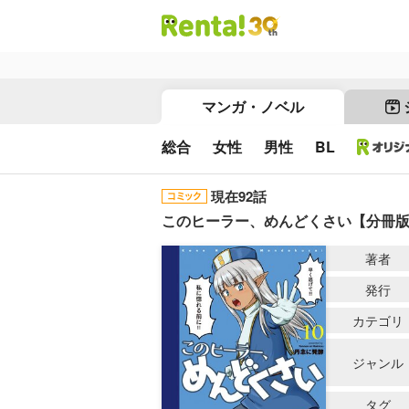
マンガ・ノベル
総合
女性
男性
BL
現在92話
このヒーラー、めんどくさい【分冊
著者
発行
カテゴリ
ジャンル
タグ