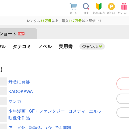
レンタル
55万冊
以上、購入
147万冊
以上配信中！
ショート
NEW
タテコミ
ノベル
実用書
ジャンル
版】
丹念に発酵
KADOKAWA
マンガ
少年漫画
SF・ファンタジー
コメディ
エルフ
映像化作品
アニメ化
話読み
だれでも無料