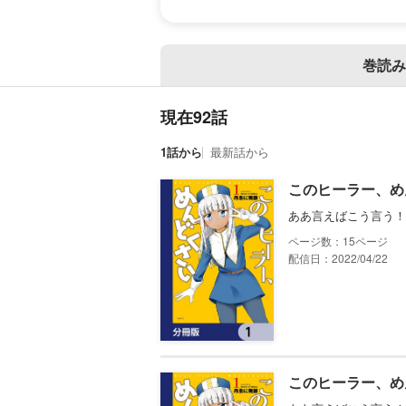
巻読み
現在92話
1話から
最新話から
このヒーラー、め
ああ言えばこう言う！
15
配信日：2022/04/22
このヒーラー、め