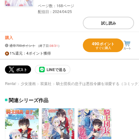
168
配信日：2024/04/25
試し読み
購入
490
ポイント
通常700ポイント
（終了日:
08/31
）
すぐに購入
1%
還元
：4ポイント獲得
ポスト
LINEで送る
Renta!
少女漫画
双葉社
騎士団長の息子は悪役令嬢を溺愛する（コミック
関連シリーズ作品