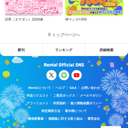
沼男（ヌマダン）2026春
神マンガ1000
トップページへ
新刊
ランキング
詳細検索
Renta!について
ヘルプ
Q&A
お問い合わせ
作品リクエスト
ご意見ボックス
メールマガジン
アフィリエイト
利用規約
個人情報保護ポリシー
特定商取引法
著作権について
漫画家募集
海賊版に対する取り組み
運営会社