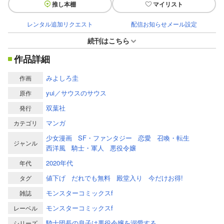
推し本棚
マイリスト
レンタル追加リクエスト
配信お知らせメール設定
続刊はこちら
作品詳細
みよしろ圭
作画
yui／サウスのサウス
原作
双葉社
発行
マンガ
カテゴリ
少女漫画
SF・ファンタジー
恋愛
召喚・転生
ジャンル
西洋風
騎士・軍人
悪役令嬢
2020年代
年代
値下げ
だれでも無料
殿堂入り
今だけお得!
タグ
モンスターコミックスf
雑誌
モンスターコミックスf
レーベル
騎士団長の息子は悪役令嬢を溺愛する
シリーズ