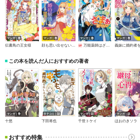
マンガ｜巻
マンガ｜巻
マンガ｜巻
マンガ｜巻
伝書鳥の王女様
顔も思い出せない婚約者に、婚約解消を提案しましたが ～一見冷たい美形魔術師様が秘めていた愛情は、予想外に重かったようです～【単行本】
万能薬師はざまぁを企てない ～辺境の地で新薬作りに励んでいるので、あなたたちを相手にする暇などありません！～
この本を読んだ人におすすめの著者
マンガ｜巻
タテコミ｜話
マンガ｜話
マンガ｜話
十悠
下田将也
千世トケイ
ほおのきソラ
おすすめ特集