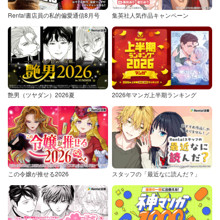
Renta!書店員の私的偏愛通信8月号
集英社人気作品キャンペーン
艶男（ツヤダン）2026夏
2026年マンガ上半期ランキング
この令嬢が推せる2026
スタッフの「最近なに読んだ？」