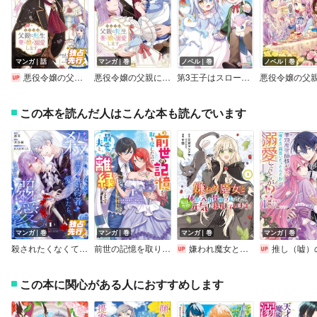
マンガ｜話
マンガ｜巻
ノベル｜巻
ノベル｜巻
悪役令嬢の父親に転生したので、妻と娘を溺愛します（話売り）
悪役令嬢の父親に転生したので、妻と娘を溺愛します
第3王子はスローライフをご所望
この本を読んだ人はこんな本も読んでいます
マンガ｜巻
マンガ｜巻
マンガ｜巻
マンガ｜巻
殺されたくなくて悪役な婚約者を愛でていたら、なぜか溺愛されました【合本版】【Renta！限定おまけ付き】
前世の記憶を取り戻したので最愛の夫と離縁します～悪女と評判でしたが天才治癒師として開花したら、なぜか聖女が自爆しました～（コミック）
嫌われ魔女と体が入れ替わったけれど、私は今日も元気に暮らしています！【電子単行本】
推し（嘘）の筆頭魔術師様が「俺たち、両思いだったんだね」と溺愛してくるんですが！
この本に関心がある人におすすめします