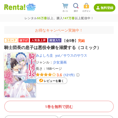
無料登録
レンタル
55万冊
以上、購入
147万冊
以上配信中！
お得なキャンペーン実施中！
【
全5巻
】
完結
騎士団長の息子は悪役令嬢を溺愛する（コミック）
みよしろ圭
yui／サウスのサウス
ジャンル：
少女漫画
長さ：
168ページ
3.6
(121件)
レビューを書く
1巻を無料で読む