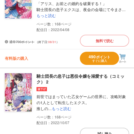
「アリス、お前との婚約を破棄する！」
騎士団長の息子エクスは、夜会の会場にて今まさ...
もっと読む
168
配信日：2022/04/08
無料で読む
通常700ポイント
（終了日:
08/31
）
490
ポイント
有料版の購入
すぐに購入
騎士団長の息子は悪役令嬢を溺愛する（コミッ
ク） 2
前世ではまっていた乙女ゲームの世界に、攻略対象
の1人として転生したエクス。
推しの...
もっと読む
168
配信日：2022/10/07
試し読み