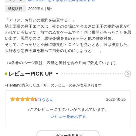
2022年4月8日
紙初版日
「アリス、お前との婚約を破棄する！」
騎士団長の息子エクスは、夜会の会場にて今まさに王子の婚約破棄が行
われている状況で、前世の乙女ゲームで全く同じ展開があったことを思
い出す。冤罪なのに、悪役令嬢を責める王子と他の攻略対象。
そして、こっそりと不敵に微笑むヒロインを見たとき、彼は決意した。
大好きな悪役令嬢を救って自分のものにしようと――。
（※各巻のページ数は、表紙と奥付を含め片面で数えています）
レビューPICK UP
※Renta!で購入したユーザーのレビューのみが表示されます
5
コウ
2023-10-25
さん
※このレビューにネタバレが含まれています。
レビューを表示する
レビューを見る