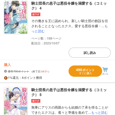
騎士団長の息子は悪役令嬢を溺愛する（コミッ
ク） 4
その働きを王に認められ、新しい騎士団の創設を任
されることとなったエクス。愛する悪役令嬢・...
も
っと読む
168
配信日：2023/10/07
試し読み
購入
490
ポイント
通常700ポイント
（終了日:
08/31
）
すぐに購入
1%
還元
：4ポイント獲得
騎士団長の息子は悪役令嬢を溺愛する（コミッ
ク） 5
無事にアリスの両親からも結婚の了承を得ることが
できたエクスは、着々と準備を進めて...
もっと読む