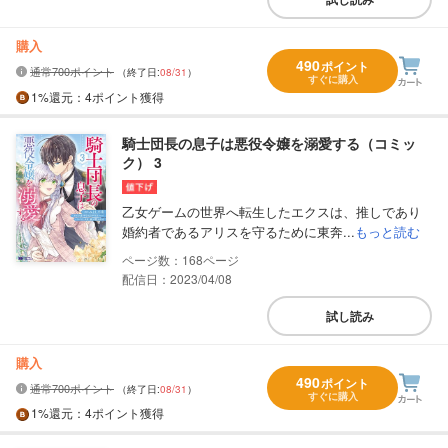
購入
490
ポイント
通常700ポイント
（終了日:
08/31
）
すぐに購入
1%
還元
：4ポイント獲得
騎士団長の息子は悪役令嬢を溺愛する（コミッ
ク） 3
乙女ゲームの世界へ転生したエクスは、推しであり
婚約者であるアリスを守るために東奔...
もっと読む
168
配信日：2023/04/08
試し読み
購入
490
ポイント
通常700ポイント
（終了日:
08/31
）
すぐに購入
1%
還元
：4ポイント獲得