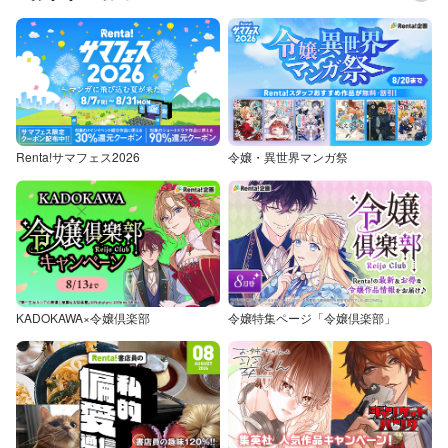
Renta!サマフェス2026
令嬢・異世界マンガ祭
KADOKAWA×令嬢倶楽部
令嬢特集ページ「令嬢倶楽部」