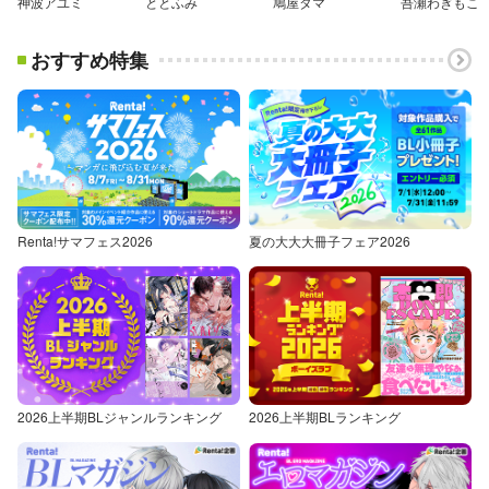
神波アユミ
ととふみ
鳩屋タマ
吾瀬わぎもこ
おすすめ特集
Renta!サマフェス2026
夏の大大大冊子フェア2026
2026上半期BLジャンルランキング
2026上半期BLランキング