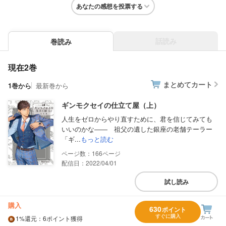
あなたの感想を投票する
話読み
巻読み
現在2巻
まとめてカート
1巻から
最新巻から
ギンモクセイの仕立て屋（上）
人生をゼロからやり直すために、君を信じてみても
いいのかな―― 祖父の遺した銀座の老舗テーラー
「ギ...
もっと読む
166
配信日：2022/04/01
試し読み
購入
630
ポイント
すぐに購入
1%
還元
：6ポイント獲得