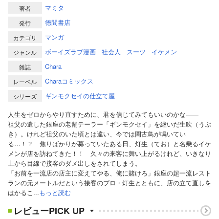
マミタ
著者
徳間書店
発行
マンガ
カテゴリ
ボーイズラブ漫画
社会人
スーツ
イケメン
ジャンル
Chara
雑誌
Charaコミックス
レーベル
ギンモクセイの仕立て屋
シリーズ
人生をゼロからやり直すために、君を信じてみてもいいのかな――
祖父の遺した銀座の老舗テーラー「ギンモクセイ」を継いだ生吹（うぶ
き）。けれど祖父のいた頃とは違い、今では閑古鳥が鳴いてい
る…！？ 焦りばかりが募っていたある日、灯生（てお）と名乗るイケ
メンが店を訪ねてきた！！ 久々の来客に舞い上がるけれど、いきなり
上から目線で接客のダメ出しをされてしまう。
「お前を一流店の店主に変えてやる、俺に賭けろ」銀座の超一流レスト
ランの元メートルだという接客のプロ・灯生とともに、店の立て直しを
はかるこ...
もっと読む
レビューPICK UP