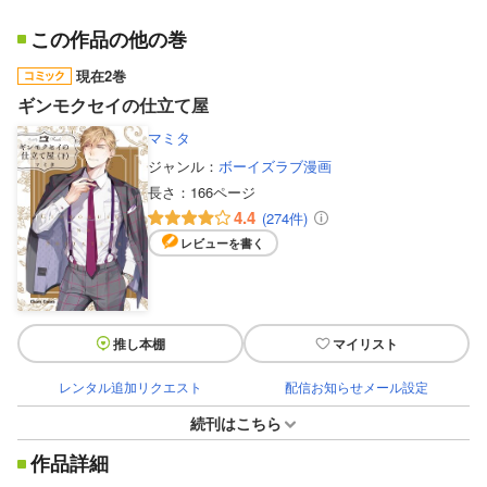
この作品の他の巻
現在2巻
ギンモクセイの仕立て屋
マミタ
ジャンル：
ボーイズラブ漫画
長さ：
166ページ
4.4
(274件)
レビューを書く
推し本棚
マイリスト
レンタル追加リクエスト
配信お知らせメール設定
続刊はこちら
作品詳細