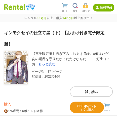
無料登録
レンタル
55万冊
以上、購入
147万冊
以上配信中！
ギンモクセイの仕立て屋（下）【おまけ付き電子限定
版】
【電子限定版】描き下ろしおまけ収録。●俺はただ、
あの場所を守りたかっただけなんだ―― 灯生（て
お...
もっと読む
171
配信日：2022/04/01
試し読み
購入
630
ポイント
すぐに購入
1%
還元
：6ポイント獲得