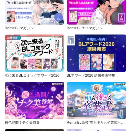
Renta!BLマガジン
Renta!BLエロマガジン
次に来るBLコミックアワード2026
BLアワード2026 結果発表特集！
桜色満開！チク美特集
Renta!BL高校 前も後ろも卒業式～童貞・処女からの卒業アルバム～