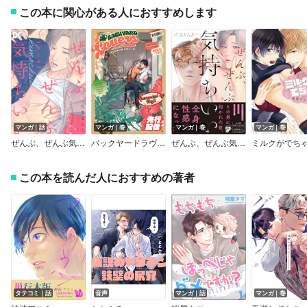
この本に関心がある人におすすめします
マンガ｜話
マンガ｜巻
マンガ｜巻
マンガ｜巻
ぜんぶ、ぜんぶ気持ちいい【バラ売り】
バックヤードラヴァーズ 【電子限定特典付き】
ぜんぶ、ぜんぶ気持ちいい【コミックス版】【電子版限定特典付き】
この本を読んだ人におすすめの著者
タテコミ｜話
音声
マンガ｜話
マンガ｜巻