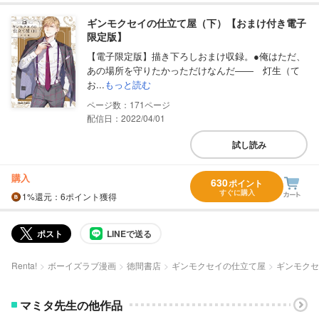
ギンモクセイの仕立て屋（下）【おまけ付き電子
限定版】
【電子限定版】描き下ろしおまけ収録。●俺はただ、
あの場所を守りたかっただけなんだ―― 灯生（て
お...
もっと読む
171
配信日：2022/04/01
試し読み
購入
630
ポイント
すぐに購入
1%
還元
：6ポイント獲得
ポスト
LINEで送る
Renta!
ボーイズラブ漫画
徳間書店
ギンモクセイの仕立て屋
ギンモクセ
マミタ先生の他作品