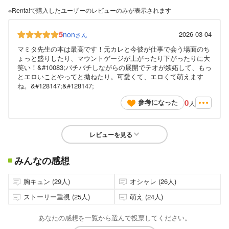
※Renta!で購入したユーザーのレビューのみが表示されます
5
non
2026-03-04
さん
マミタ先生の本は最高です！元カレと今彼が仕事で会う場面のち
ょっと盛りしたり、マウントゲージが上がったり下がったりに大
笑い！&#10083;バチバチしながらの展開でテオが嫉妬して、もっ
とエロいことやってと拗ねたり。可愛くて、エロくて萌えます
ね。&#128147;&#128147;
0
参考になった
人
レビューを見る
みんなの感想
胸キュン (29人)
オシャレ (26人)
ストーリー重視 (25人)
萌え (24人)
あなたの感想を一覧から選んで投票してください。