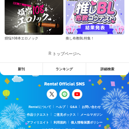
煩悩108本エロノック
推し布教BL特集！
トップページへ
新刊
ランキング
詳細検索
Renta!について
ヘルプ
Q&A
お問い合わせ
作品リクエスト
ご意見ボックス
メールマガジン
アフィリエイト
利用規約
個人情報保護ポリシー