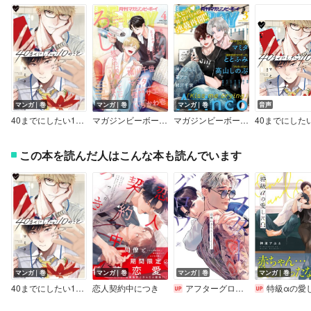
マンガ｜巻
マンガ｜巻
マンガ｜巻
音声
40までにしたい10のこと【電子特別版】
マガジンビーボーイ 2026年4月号
マガジンビーボーイ 2026年3月号
この本を読んだ人はこんな本も読んでいます
マンガ｜巻
マンガ｜巻
マンガ｜巻
マンガ｜巻
40までにしたい10のこと【電子特別版】
恋人契約中につき
アフターグロウ【電子限定描き下ろし漫画付き】
特級αの愛したΩ【電子限定かきおろし