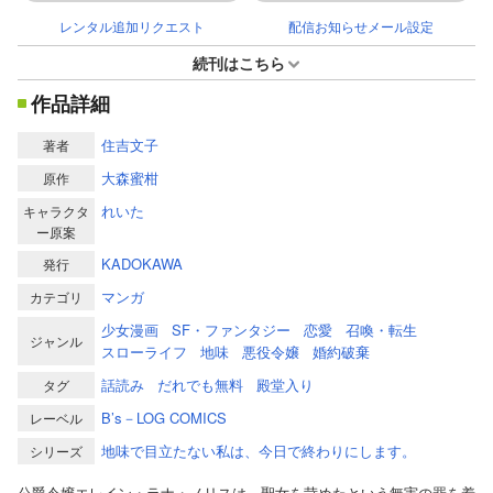
レンタル追加リクエスト
配信お知らせメール設定
続刊はこちら
作品詳細
住吉文子
著者
大森蜜柑
原作
れいた
キャラクタ
ー原案
KADOKAWA
発行
マンガ
カテゴリ
少女漫画
SF・ファンタジー
恋愛
召喚・転生
ジャンル
スローライフ
地味
悪役令嬢
婚約破棄
話読み
だれでも無料
殿堂入り
タグ
B’s－LOG COMICS
レーベル
地味で目立たない私は、今日で終わりにします。
シリーズ
公爵令嬢エレイン・ラナ・ノリスは、聖女を苛めたという無実の罪を着