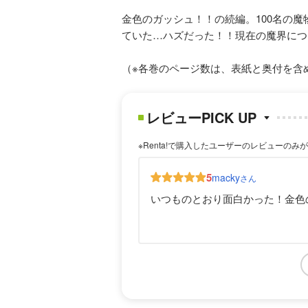
金色のガッシュ！！の続編。100名の
ていた…ハズだった！！現在の魔界につ
（※各巻のページ数は、表紙と奥付を含
レビューPICK UP
※Renta!で購入したユーザーのレビューのみ
5
macky
さん
いつものとおり面白かった！金色