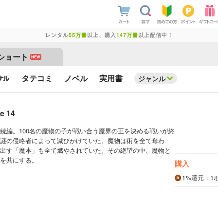
レンタル
55万冊
以上、購入
147万冊
以上配信中！
ショート
NEW
タテコミ
ノベル
実用書
ジャンル
 14
続編。100名の魔物の子が戦い合う魔界の王を決める戦いが終
謎の侵略者によって滅びかけていた。魔物は術を全て奪わ
出す「魔本」も全て燃やされていた。その絶望の中、魔物と
を共にする。
購入
1%
還元
：1