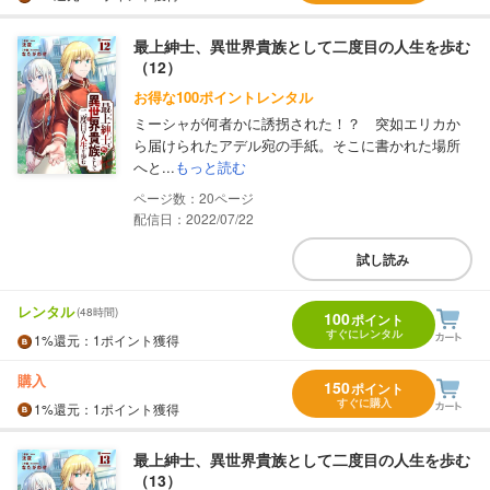
最上紳士、異世界貴族として二度目の人生を歩む
（12）
お得な100ポイントレンタル
ミーシャが何者かに誘拐された！？ 突如エリカか
ら届けられたアデル宛の手紙。そこに書かれた場所
へと...
もっと読む
20
配信日：2022/07/22
試し読み
レンタル
(48時間)
100
ポイント
すぐにレンタル
1%
還元
：1ポイント獲得
購入
150
ポイント
すぐに購入
1%
還元
：1ポイント獲得
最上紳士、異世界貴族として二度目の人生を歩む
（13）