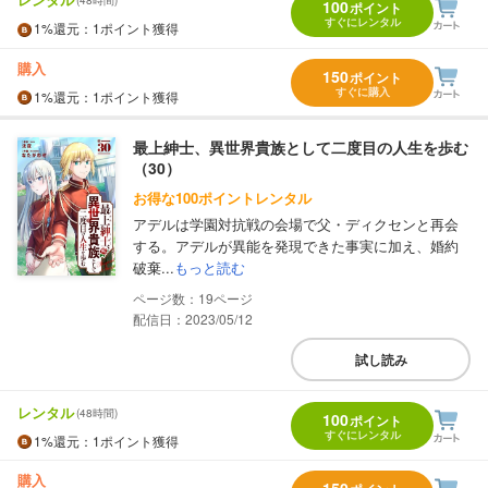
(48時間)
100
ポイント
すぐにレンタル
1%
還元
：1ポイント獲得
購入
150
ポイント
すぐに購入
1%
還元
：1ポイント獲得
最上紳士、異世界貴族として二度目の人生を歩む
（30）
お得な100ポイントレンタル
アデルは学園対抗戦の会場で父・ディクセンと再会
する。アデルが異能を発現できた事実に加え、婚約
破棄...
もっと読む
19
配信日：2023/05/12
試し読み
レンタル
(48時間)
100
ポイント
すぐにレンタル
1%
還元
：1ポイント獲得
購入