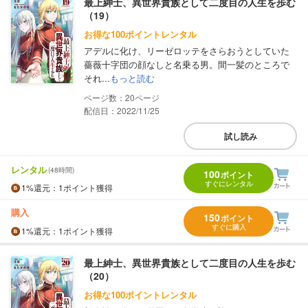
最上紳士、異世界貴族として二度目の人生を歩む
（19）
お得な100ポイントレンタル
アデルに化け、リーゼロッテをさらおうとしていた
薔薇十字団の顔なしと名乗る男。間一髪のところで
それ...
もっと読む
20
配信日：2022/11/25
試し読み
レンタル
(48時間)
100
ポイント
すぐにレンタル
1%
還元
：1ポイント獲得
購入
150
ポイント
すぐに購入
1%
還元
：1ポイント獲得
最上紳士、異世界貴族として二度目の人生を歩む
（20）
お得な100ポイントレンタル