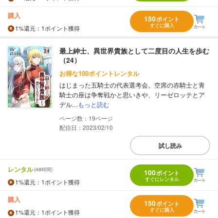
購入
150
ポイント
すぐに購入
1%
還元
：1ポイント獲得
最上紳士、異世界貴族として二度目の人生を歩む
（24）
お得な100ポイントレンタル
はじまった五騎士の代表選考会。空席の赤騎士と青
騎士の座は争奪戦かと思いきや、リーゼロッテとア
デル...
もっと読む
19
配信日：2023/02/10
試し読み
レンタル
(48時間)
100
ポイント
すぐにレンタル
1%
還元
：1ポイント獲得
購入
150
ポイント
すぐに購入
1%
還元
：1ポイント獲得