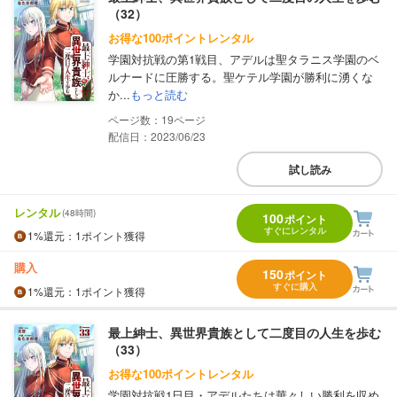
（32）
お得な100ポイントレンタル
学園対抗戦の第1戦目、アデルは聖タラニス学園のベ
ルナードに圧勝する。聖ケテル学園が勝利に湧くな
か...
もっと読む
19
配信日：2023/06/23
試し読み
レンタル
(48時間)
100
ポイント
すぐにレンタル
1%
還元
：1ポイント獲得
購入
150
ポイント
すぐに購入
1%
還元
：1ポイント獲得
最上紳士、異世界貴族として二度目の人生を歩む
（33）
お得な100ポイントレンタル
学園対抗戦1日目・アデルたちは華々しい勝利を収め