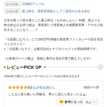
COMICアンブル
レーベル
最上紳士、異世界貴族として二度目の人生を歩む
シリーズ
少女を救って命を落とした最上紳士（もがみしんじ）40歳。誰よりも
紳士的な心を持つ彼は、異世界にて傍若無人の侯爵家長男・アデルに転
生することになり……？
『小説家になろう』にて250万PV突破の異世界ファンタジー小説を完全
コミカライズ！
※「小説家になろう」は株式会社ヒナプロジェクトの登録商標です。
（※各巻のページ数は、表紙と奥付を含め片面で数えています）
レビューPICK UP
※Renta!で購入したユーザーのレビューのみが表示されます
5
誰もが知る虎
2023-11-25
さん
こんなに落ち着いた同級生、周りに居たら良かったなぁ。
0
参考になった
人