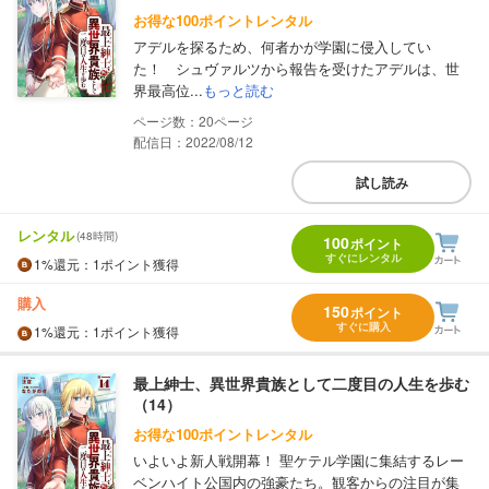
お得な100ポイントレンタル
アデルを探るため、何者かが学園に侵入してい
た！ シュヴァルツから報告を受けたアデルは、世
界最高位...
もっと読む
20
配信日：2022/08/12
試し読み
レンタル
(48時間)
100
ポイント
すぐにレンタル
1%
還元
：1ポイント獲得
購入
150
ポイント
すぐに購入
1%
還元
：1ポイント獲得
最上紳士、異世界貴族として二度目の人生を歩む
（14）
お得な100ポイントレンタル
いよいよ新人戦開幕！ 聖ケテル学園に集結するレー
ベンハイト公国内の強豪たち。観客からの注目が集