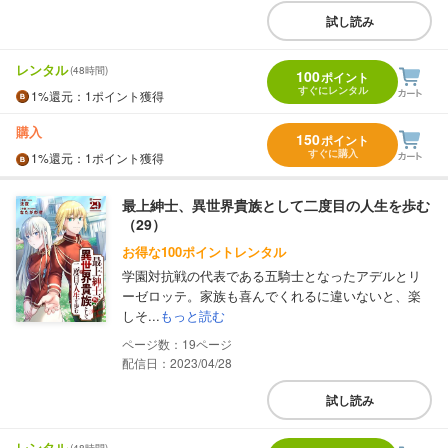
試し読み
レンタル
(48時間)
100
ポイント
すぐにレンタル
1%
還元
：1ポイント獲得
購入
150
ポイント
すぐに購入
1%
還元
：1ポイント獲得
最上紳士、異世界貴族として二度目の人生を歩む
（29）
お得な100ポイントレンタル
学園対抗戦の代表である五騎士となったアデルとリ
ーゼロッテ。家族も喜んでくれるに違いないと、楽
しそ...
もっと読む
19
配信日：2023/04/28
試し読み
レンタル