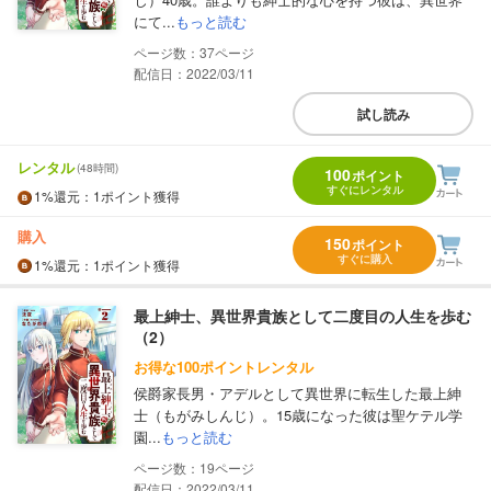
にて...
もっと読む
37
配信日：2022/03/11
試し読み
レンタル
(48時間)
100
ポイント
すぐにレンタル
1%
還元
：1ポイント獲得
購入
150
ポイント
すぐに購入
1%
還元
：1ポイント獲得
最上紳士、異世界貴族として二度目の人生を歩む
（2）
お得な100ポイントレンタル
侯爵家長男・アデルとして異世界に転生した最上紳
士（もがみしんじ）。15歳になった彼は聖ケテル学
園...
もっと読む
19
配信日：2022/03/11