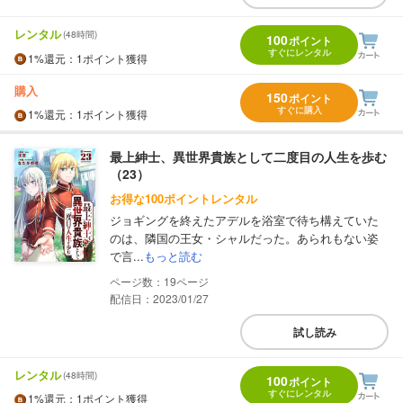
レンタル
(48時間)
100
ポイント
すぐにレンタル
1%
還元
：1ポイント獲得
購入
150
ポイント
すぐに購入
1%
還元
：1ポイント獲得
最上紳士、異世界貴族として二度目の人生を歩む
（23）
お得な100ポイントレンタル
ジョギングを終えたアデルを浴室で待ち構えていた
のは、隣国の王女・シャルだった。あられもない姿
で言...
もっと読む
19
配信日：2023/01/27
試し読み
レンタル
(48時間)
100
ポイント
すぐにレンタル
1%
還元
：1ポイント獲得