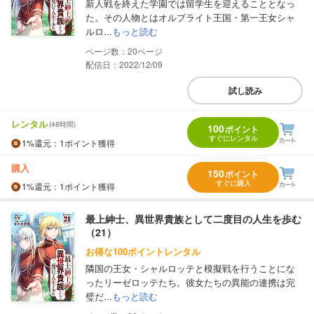
新人戦を終えた学園では留学生を迎えることとなっ
た。その人物とはオルブライト王国・第一王女シャ
ルロ...
もっと読む
20
配信日：2022/12/09
試し読み
レンタル
(48時間)
100
ポイント
すぐにレンタル
1%
還元
：1ポイント獲得
購入
150
ポイント
すぐに購入
1%
還元
：1ポイント獲得
最上紳士、異世界貴族として二度目の人生を歩む
（21）
お得な100ポイントレンタル
隣国の王女・シャルロッテと模擬戦を行うことにな
ったリーゼロッテたち。彼女たちの異能の連携は完
璧だ...
もっと読む