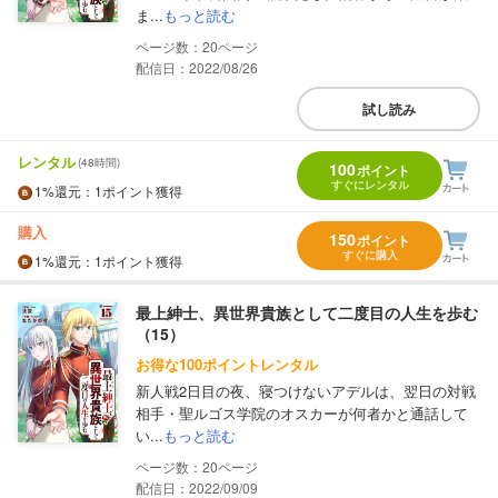
ま...
もっと読む
20
配信日：2022/08/26
試し読み
レンタル
(48時間)
100
ポイント
すぐにレンタル
1%
還元
：1ポイント獲得
購入
150
ポイント
すぐに購入
1%
還元
：1ポイント獲得
最上紳士、異世界貴族として二度目の人生を歩む
（15）
お得な100ポイントレンタル
新人戦2日目の夜、寝つけないアデルは、翌日の対戦
相手・聖ルゴス学院のオスカーが何者かと通話して
い...
もっと読む
20
配信日：2022/09/09