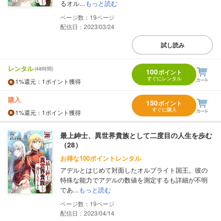
るオル...
もっと読む
19
配信日：2023/03/24
試し読み
レンタル
(48時間)
100
ポイント
すぐにレンタル
1%
還元
：1ポイント獲得
購入
150
ポイント
すぐに購入
1%
還元
：1ポイント獲得
最上紳士、異世界貴族として二度目の人生を歩む
（28）
お得な100ポイントレンタル
アデルとはじめて対面したオルブライト国王。彼の
特殊な能力でアデルの数値を測定するも詳細が不明
であ...
もっと読む
19
配信日：2023/04/14