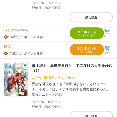
20
配信日：2022/05/27
試し読み
レンタル
(48時間)
100
ポイント
すぐにレンタル
1%
還元
：1ポイント獲得
購入
150
ポイント
すぐに購入
1%
還元
：1ポイント獲得
最上紳士、異世界貴族として二度目の人生を歩む
（9）
お得な100ポイントレンタル
異能を発現させても「違和感がない」というアデ
ル。そのワケは、アデルの異常な魔力量にあった。
次々と...
もっと読む
19
配信日：2022/06/24
試し読み