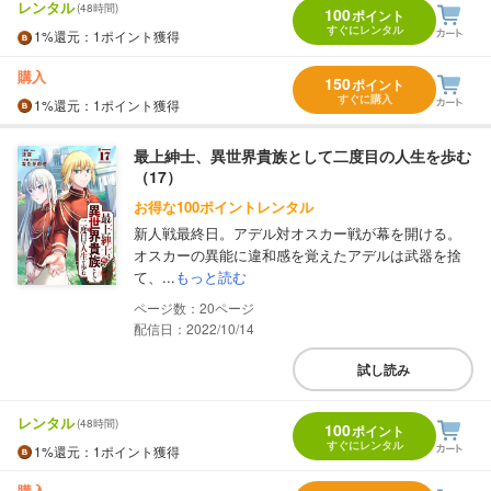
レンタル
(48時間)
100
ポイント
すぐにレンタル
1%
還元
：1ポイント獲得
購入
150
ポイント
すぐに購入
1%
還元
：1ポイント獲得
最上紳士、異世界貴族として二度目の人生を歩む
（17）
お得な100ポイントレンタル
新人戦最終日。アデル対オスカー戦が幕を開ける。
オスカーの異能に違和感を覚えたアデルは武器を捨
て、...
もっと読む
20
配信日：2022/10/14
試し読み
レンタル
(48時間)
100
ポイント
すぐにレンタル
1%
還元
：1ポイント獲得
購入