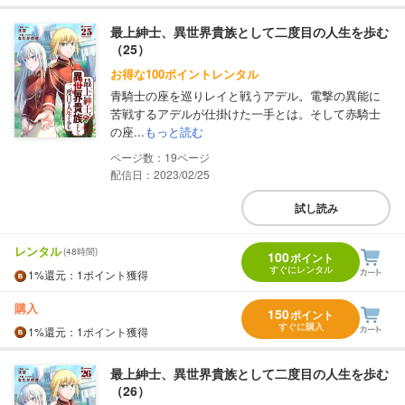
最上紳士、異世界貴族として二度目の人生を歩む
（25）
お得な100ポイントレンタル
青騎士の座を巡りレイと戦うアデル。電撃の異能に
苦戦するアデルが仕掛けた一手とは。そして赤騎士
の座...
もっと読む
19
配信日：2023/02/25
試し読み
レンタル
(48時間)
100
ポイント
すぐにレンタル
1%
還元
：1ポイント獲得
購入
150
ポイント
すぐに購入
1%
還元
：1ポイント獲得
最上紳士、異世界貴族として二度目の人生を歩む
（26）