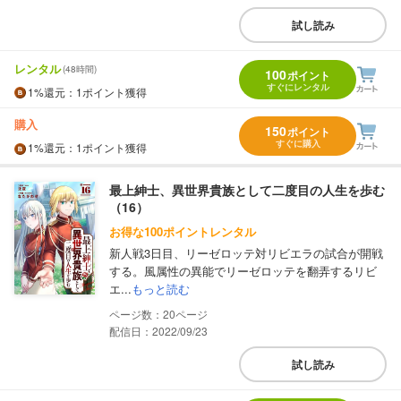
試し読み
レンタル
(48時間)
100
ポイント
すぐにレンタル
1%
還元
：1ポイント獲得
購入
150
ポイント
すぐに購入
1%
還元
：1ポイント獲得
最上紳士、異世界貴族として二度目の人生を歩む
（16）
お得な100ポイントレンタル
新人戦3日目、リーゼロッテ対リビエラの試合が開戦
する。風属性の異能でリーゼロッテを翻弄するリビ
エ...
もっと読む
20
配信日：2022/09/23
試し読み