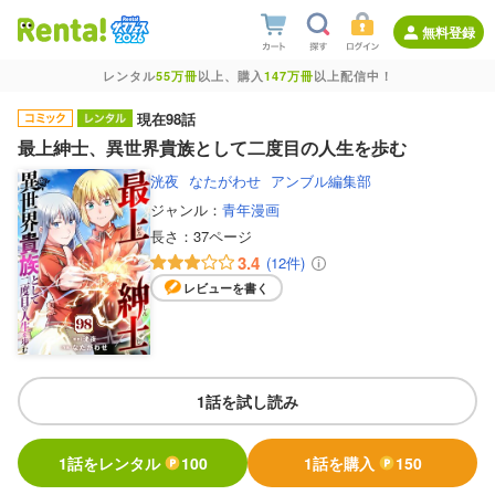
無料登録
レンタル
55万冊
以上、購入
147万冊
以上配信中！
現在98話
最上紳士、異世界貴族として二度目の人生を歩む
洸夜
なたがわせ
アンブル編集部
ジャンル：
青年漫画
長さ：
37ページ
3.4
(12件)
レビューを書く
1話を試し読み
1話をレンタル
100
1話を購入
150