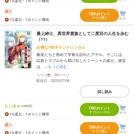
1%
還元
：1ポイント獲得
購入
150
ポイント
すぐに購入
1%
還元
：1ポイント獲得
最上紳士、異世界貴族として二度目の人生を歩む
（11）
お得な100ポイントレンタル
級友たちと初めて学食を訪れたアデル。そこには、
以前トラブルから助け出したミーシャの姿が。彼女
は、...
もっと読む
20
配信日：2022/07/08
試し読み
レンタル
(48時間)
100
ポイント
すぐにレンタル
1%
還元
：1ポイント獲得
購入
150
ポイント
すぐに購入
1%
還元
：1ポイント獲得