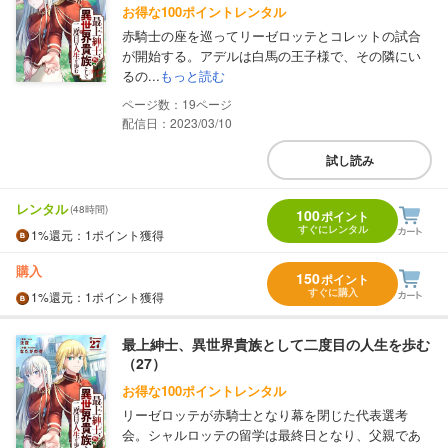
お得な100ポイントレンタル
赤騎士の座を巡ってリーゼロッテとコレットの試合
が開始する。アデルは白馬の王子様で、その隣にい
るの...
もっと読む
19
配信日：2023/03/10
試し読み
レンタル
(48時間)
100
ポイント
すぐにレンタル
1%
還元
：1ポイント獲得
購入
150
ポイント
すぐに購入
1%
還元
：1ポイント獲得
最上紳士、異世界貴族として二度目の人生を歩む
（27）
お得な100ポイントレンタル
リーゼロッテが赤騎士となり幕を閉じた代表選考
会。シャルロッテの留学は最終日となり、父親であ