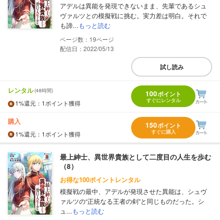
アデルは異能を発現できないまま、先輩であるシュ
ヴァルツとの模擬戦に挑む。実力差は明白。それで
も諦...
もっと読む
19
配信日：2022/05/13
試し読み
レンタル
(48時間)
100
ポイント
すぐにレンタル
1%
還元
：1ポイント獲得
購入
150
ポイント
すぐに購入
1%
還元
：1ポイント獲得
最上紳士、異世界貴族として二度目の人生を歩む
（8）
お得な100ポイントレンタル
模擬戦の最中、アデルが発現させた異能は、シュヴ
ァルツの“正統なる王者の剣”と同じものだった。シ
ュ...
もっと読む