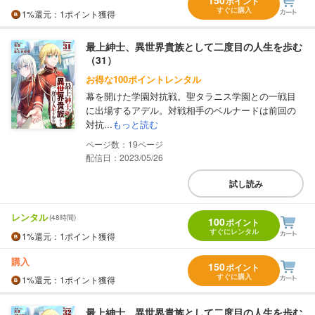
150
ポイント
すぐに購入
1%
還元
：1ポイント獲得
最上紳士、異世界貴族として二度目の人生を歩む
（31）
お得な100ポイントレンタル
幕を開けた学園対抗戦。聖タラニス学園との一戦目
に出場するアデル。対戦相手のベルナードは前回の
対抗...
もっと読む
19
配信日：2023/05/26
試し読み
レンタル
(48時間)
100
ポイント
すぐにレンタル
1%
還元
：1ポイント獲得
購入
150
ポイント
すぐに購入
1%
還元
：1ポイント獲得
最上紳士、異世界貴族として二度目の人生を歩む