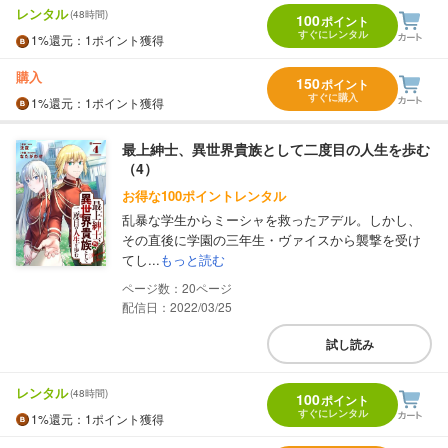
レンタル
(48時間)
100
ポイント
すぐにレンタル
1%
還元
：1ポイント獲得
購入
150
ポイント
すぐに購入
1%
還元
：1ポイント獲得
最上紳士、異世界貴族として二度目の人生を歩む
（4）
お得な100ポイントレンタル
乱暴な学生からミーシャを救ったアデル。しかし、
その直後に学園の三年生・ヴァイスから襲撃を受け
てし...
もっと読む
20
配信日：2022/03/25
試し読み
レンタル
(48時間)
100
ポイント
すぐにレンタル
1%
還元
：1ポイント獲得