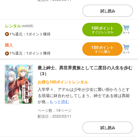
試し読み
レンタル
(48時間)
100
ポイント
すぐにレンタル
1%
還元
：1ポイント獲得
購入
150
ポイント
すぐに購入
1%
還元
：1ポイント獲得
最上紳士、異世界貴族として二度目の人生を歩む
（3）
お得な100ポイントレンタル
入学早々、アデルは少年が少女に襲い掛かろうとす
る現場に鉢合わせしてしまう。紳士である彼は異能
が発...
もっと読む
19
配信日：2022/03/11
試し読み