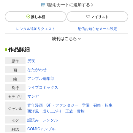
1話をカートに追加する
推し本棚
マイリスト
レンタル追加リクエスト
配信お知らせメール設定
続刊はこちら
作品詳細
洸夜
原作
なたがわせ
画
アンブル編集部
編
ライブコミックス
発行
マンガ
カテゴリ
青年漫画
SF・ファンタジー
学園
召喚・転生
ジャンル
西洋風
成り上がり
王族・貴族
話読み
レンタル
タグ
COMICアンブル
雑誌