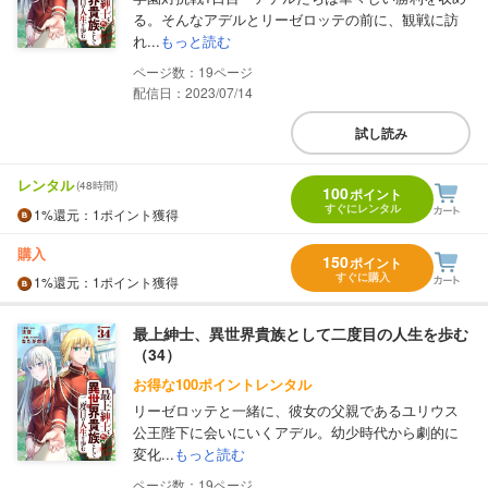
る。そんなアデルとリーゼロッテの前に、観戦に訪
れ...
もっと読む
19
配信日：2023/07/14
試し読み
レンタル
(48時間)
100
ポイント
すぐにレンタル
1%
還元
：1ポイント獲得
購入
150
ポイント
すぐに購入
1%
還元
：1ポイント獲得
最上紳士、異世界貴族として二度目の人生を歩む
（34）
お得な100ポイントレンタル
リーゼロッテと一緒に、彼女の父親であるユリウス
公王陛下に会いにいくアデル。幼少時代から劇的に
変化...
もっと読む
19