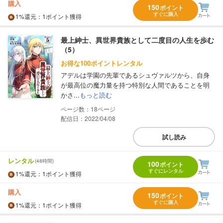
購入
150
ポイント
すぐに購入
1%
還元
：1ポイント獲得
最上紳士、異世界貴族として二度目の人生を歩む
（5）
お得な100ポイントレンタル
アデルは学園の先輩であるシュヴァルツから、自身
が最高位の魔力量を持つ特別な人間であることを明
かさ...
もっと読む
18
配信日：2022/04/08
試し読み
レンタル
(48時間)
100
ポイント
すぐにレンタル
1%
還元
：1ポイント獲得
購入
150
ポイント
すぐに購入
1%
還元
：1ポイント獲得