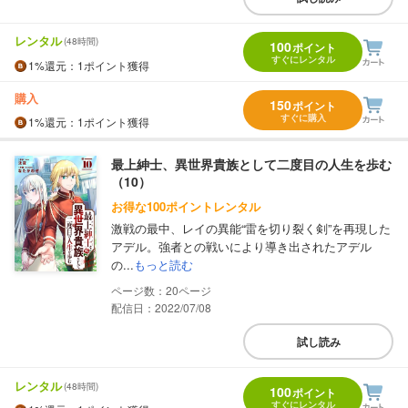
レンタル
(48時間)
100
ポイント
すぐにレンタル
1%
還元
：1ポイント獲得
購入
150
ポイント
すぐに購入
1%
還元
：1ポイント獲得
最上紳士、異世界貴族として二度目の人生を歩む
（10）
お得な100ポイントレンタル
激戦の最中、レイの異能“雷を切り裂く剣”を再現した
アデル。強者との戦いにより導き出されたアデル
の...
もっと読む
20
配信日：2022/07/08
試し読み
レンタル
(48時間)
100
ポイント
すぐにレンタル