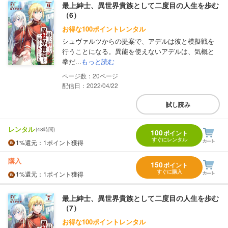
最上紳士、異世界貴族として二度目の人生を歩む
（6）
お得な100ポイントレンタル
シュヴァルツからの提案で、アデルは彼と模擬戦を
行うことになる。異能を使えないアデルは、気概と
拳だ...
もっと読む
20
配信日：2022/04/22
試し読み
レンタル
(48時間)
100
ポイント
すぐにレンタル
1%
還元
：1ポイント獲得
購入
150
ポイント
すぐに購入
1%
還元
：1ポイント獲得
最上紳士、異世界貴族として二度目の人生を歩む
（7）
お得な100ポイントレンタル