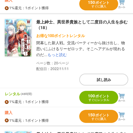
150
ポイント
すぐに購入
1%
還元
：1ポイント獲得
最上紳士、異世界貴族として二度目の人生を歩む
（18）
お得な100ポイントレンタル
閉幕した新人戦。交流パーティーから抜け出し、物
思いにふけるリーゼロッテ。そこへアデルが現れる
のだ...
もっと読む
20
配信日：2022/11/11
試し読み
レンタル
(48時間)
100
ポイント
すぐにレンタル
1%
還元
：1ポイント獲得
購入
150
ポイント
すぐに購入
1%
還元
：1ポイント獲得