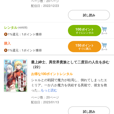
20
配信日：2022/12/23
試し読み
レンタル
(48時間)
100
ポイント
すぐにレンタル
1%
還元
：1ポイント獲得
購入
150
ポイント
すぐに購入
1%
還元
：1ポイント獲得
最上紳士、異世界貴族として二度目の人生を歩む
（22）
お得な100ポイントレンタル
シャルとの戦闘で魔力が枯渇し、倒れてしまったエ
ミリア。一か八か魔力を供給する異能で、彼女を救
った...
もっと読む
20
配信日：2023/01/13
試し読み