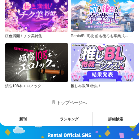
桜色満開！チク美特集
Renta!BL高校 前も後ろも卒業式～童貞・処女からの卒業アルバム～
煩悩108本エロノック
推し布教BL特集！
トップページへ
新刊
ランキング
詳細検索