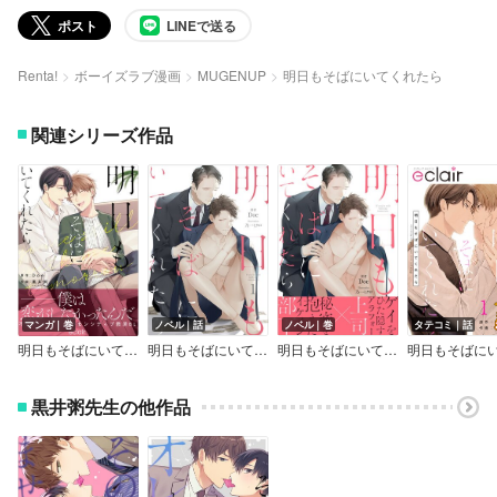
ポスト
LINEで送る
Renta!
ボーイズラブ漫画
MUGENUP
明日もそばにいてくれたら
関連シリーズ作品
マンガ｜巻
ノベル｜話
ノベル｜巻
タテコミ｜話
明日もそばにいてくれたら【単行本版（Renta！限定描き下ろし付き）】
明日もそばにいてくれたら（分冊版）
明日もそばにいてくれたら【イラスト付き】【単行本書き下ろしSS付き】
黒井粥先生の他作品