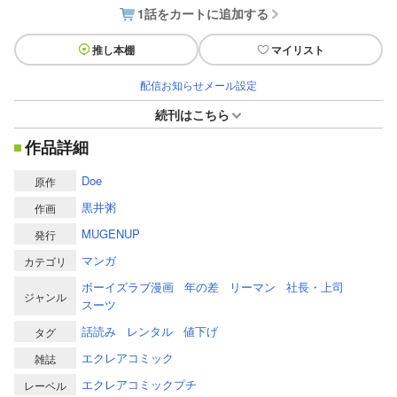
1話をカートに追加する
推し本棚
マイリスト
配信お知らせメール設定
続刊はこちら
作品詳細
Doe
原作
黒井粥
作画
MUGENUP
発行
マンガ
カテゴリ
ボーイズラブ漫画
年の差
リーマン
社長・上司
ジャンル
スーツ
話読み
レンタル
値下げ
タグ
エクレアコミック
雑誌
エクレアコミックプチ
レーベル