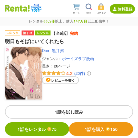
無料登録
レンタル
55万冊
以上、購入
147万冊
以上配信中！
【
全6話
】
完結
明日もそばにいてくれたら
Doe
黒井粥
ジャンル：
ボーイズラブ漫画
長さ：
28ページ
4.2
(20件)
レビューを書く
1話を試し読み
1話をレンタル
75
1話を購入
150