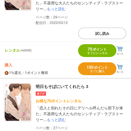
た」不器用な大人たちのセンシティブ・ラブストー
リー...
もっと読む
29
配信日：2022/03/12
試し読み
75
ポイント
レンタル
(48時間)
すぐにレンタル
購入
150
ポイント
すぐに購入
1%
還元
：1ポイント獲得
明日もそばにいてくれたら 3
お得な75ポイントレンタル
「恋人と別れたその日にデリヘル呼んだら部下が来
た」不器用な大人たちのセンシティブ・ラブストー
リー...
もっと読む
27