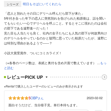
明日もそばにいてくれたら
シリーズ
「恋人と別れたその日にデリヘル呼んだら部下が来た」
5年付き合った年下の恋人に突然別れを告げられた柏原衛は、話を聞い
てもらいたい一心でデリヘルを呼ぶこと。するとそこに現れたのは会社
の部下である遠野進一だった！
見た目も人当たりも良く、社内の女子たちにも人気の部下が何故男向け
のデリヘルをやっているのかと疑問に思っていた柏原だったが、遠野に
は特別な理由があるようで――？
小説大賞受賞作、ついにコミカライズ！
（※各巻のページ数は、表紙と奥付を含め片面で数えています） ...
もっ
と読む
レビューPICK UP
※Renta!で購入したユーザーのレビューのみが表示されます
5
OBP
2023-02-02
さん
面白そうだけど、当分様子見。単行本待ちます。