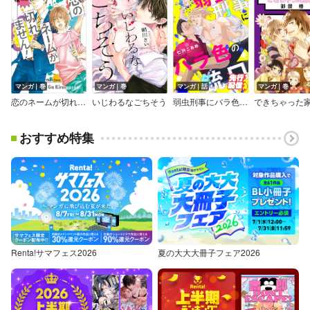
マンガ｜巻
マンガ｜巻
マンガ｜話
マンガ｜巻
恋のネームが切れません！【SS付き電子限定版】
いじわるなごちそう
弱虫刑事にバラ色の銃口
できちゃった
おすすめ特集
Renta!サマフェス2026
夏の大大大冊子フェア2026