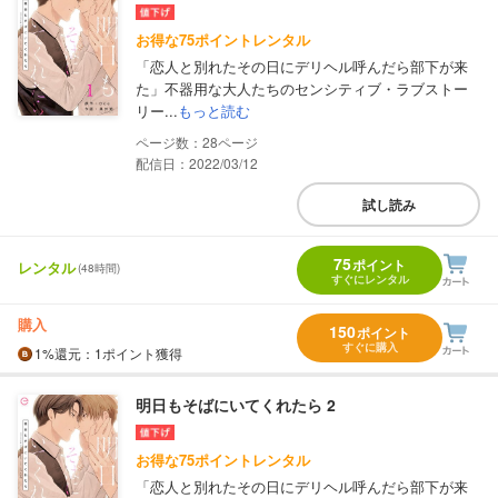
お得な75ポイントレンタル
「恋人と別れたその日にデリヘル呼んだら部下が来
た」不器用な大人たちのセンシティブ・ラブストー
リー...
もっと読む
28
配信日：2022/03/12
試し読み
75
ポイント
レンタル
(48時間)
すぐにレンタル
購入
150
ポイント
すぐに購入
1%
還元
：1ポイント獲得
明日もそばにいてくれたら 2
お得な75ポイントレンタル
「恋人と別れたその日にデリヘル呼んだら部下が来