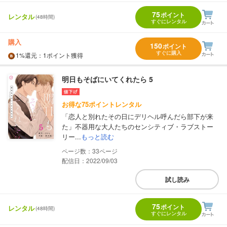
75
ポイント
レンタル
(48時間)
すぐにレンタル
購入
150
ポイント
すぐに購入
1%
還元
：1ポイント獲得
明日もそばにいてくれたら 5
お得な75ポイントレンタル
「恋人と別れたその日にデリヘル呼んだら部下が来
た」不器用な大人たちのセンシティブ・ラブストー
リー...
もっと読む
33
配信日：2022/09/03
試し読み
75
ポイント
レンタル
(48時間)
すぐにレンタル