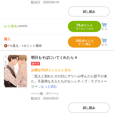
配信日：2022/04/16
試し読み
75
ポイント
レンタル
(48時間)
すぐにレンタル
購入
150
ポイント
すぐに購入
1%
還元
：1ポイント獲得
明日もそばにいてくれたら 4
お得な75ポイントレンタル
「恋人と別れたその日にデリヘル呼んだら部下が来
た」不器用な大人たちのセンシティブ・ラブストー
リー...
もっと読む
27
配信日：2022/05/21
試し読み