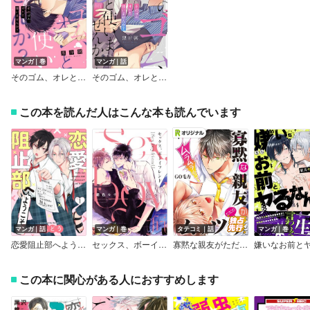
マンガ｜巻
マンガ｜話
そのゴム、オレと使いませんか？【単行本版特典ペーパー付き】
そのゴム、オレと使いませんか？
この本を読んだ人はこんな本も読んでいます
マンガ｜話
マンガ｜巻
タテコミ｜話
マンガ｜巻
恋愛阻止部へようこそ！【分冊版】
セックス、ボーイフレンド
寡黙な親友がただのムッツリでした
この本に関心がある人におすすめします