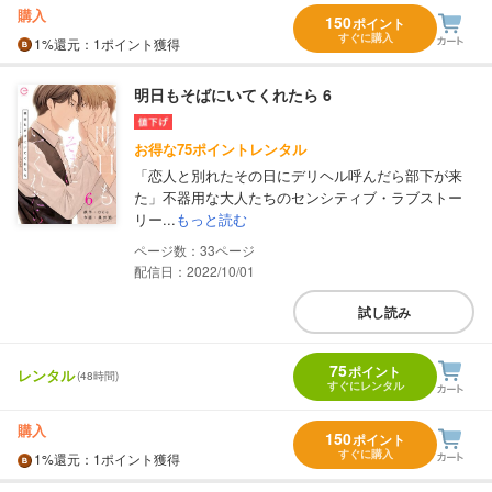
購入
150
ポイント
すぐに購入
1%
還元
：1ポイント獲得
明日もそばにいてくれたら 6
お得な75ポイントレンタル
「恋人と別れたその日にデリヘル呼んだら部下が来
た」不器用な大人たちのセンシティブ・ラブストー
リー...
もっと読む
33
配信日：2022/10/01
試し読み
75
ポイント
レンタル
(48時間)
すぐにレンタル
購入
150
ポイント
すぐに購入
1%
還元
：1ポイント獲得