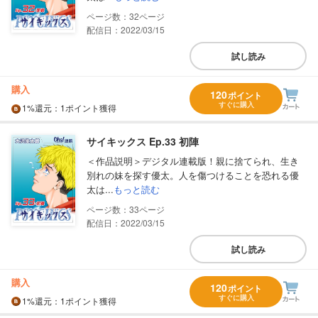
32
配信日：2022/03/15
試し読み
購入
120
ポイント
すぐに購入
1%
還元
：1ポイント獲得
サイキックス Ep.33 初陣
＜作品説明＞デジタル連載版！親に捨てられ、生き
別れの妹を探す優太。人を傷つけることを恐れる優
太は...
もっと読む
33
配信日：2022/03/15
試し読み
購入
120
ポイント
すぐに購入
1%
還元
：1ポイント獲得