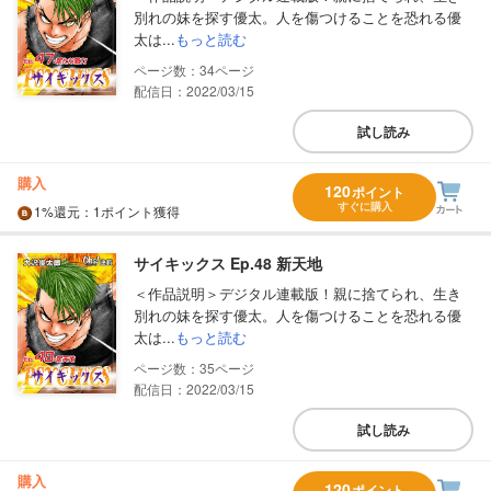
別れの妹を探す優太。人を傷つけることを恐れる優
太は...
もっと読む
34
配信日：2022/03/15
試し読み
購入
120
ポイント
すぐに購入
1%
還元
：1ポイント獲得
サイキックス Ep.48 新天地
＜作品説明＞デジタル連載版！親に捨てられ、生き
別れの妹を探す優太。人を傷つけることを恐れる優
太は...
もっと読む
35
配信日：2022/03/15
試し読み
購入
120
ポイント