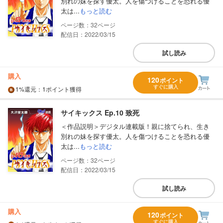
別れの妹を探す優太。人を傷つけることを恐れる優
太は...
もっと読む
32
配信日：2022/03/15
試し読み
購入
120
ポイント
すぐに購入
1%
還元
：1ポイント獲得
サイキックス Ep.10 致死
＜作品説明＞デジタル連載版！親に捨てられ、生き
別れの妹を探す優太。人を傷つけることを恐れる優
太は...
もっと読む
32
配信日：2022/03/15
試し読み
購入
120
ポイント
すぐに購入