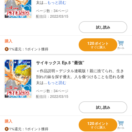
太は...
もっと読む
34
配信日：2022/03/15
試し読み
購入
120
ポイント
すぐに購入
1%
還元
：1ポイント獲得
サイキックス Ep.5 “最強”
＜作品説明＞デジタル連載版！親に捨てられ、生き
別れの妹を探す優太。人を傷つけることを恐れる優
太は...
もっと読む
34
配信日：2022/03/15
試し読み
購入
120
ポイント
すぐに購入
1%
還元
：1ポイント獲得