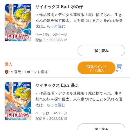
サイキックス Ep.1 水の仔
＜作品説明＞デジタル連載版！親に捨てられ、生き
別れの妹を探す優太。人を傷つけることを恐れる優
太は...
もっと読む
53
配信日：2022/03/15
試し読み
購入
120
ポイント
すぐに購入
1%
還元
：1ポイント獲得
サイキックス Ep.2 暴走
＜作品説明＞デジタル連載版！親に捨てられ、生き
別れの妹を探す優太。人を傷つけることを恐れる優
太は...
もっと読む
32
配信日：2022/03/15
試し読み