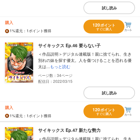
試し読み
購入
120
ポイント
すぐに購入
1%
還元
：1ポイント獲得
サイキックス Ep.46 要らない子
＜作品説明＞デジタル連載版！親に捨てられ、生き
別れの妹を探す優太。人を傷つけることを恐れる優
太は...
もっと読む
34
配信日：2022/03/15
試し読み
購入
120
ポイント
すぐに購入
1%
還元
：1ポイント獲得
サイキックス Ep.47 新たな勢力
＜作品説明＞デジタル連載版！親に捨てられ、生き