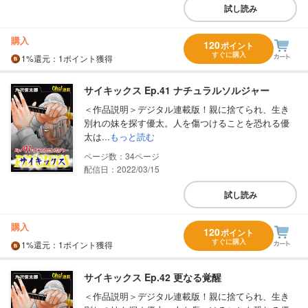
試し読み
購入
120
ポイント
すぐに購入
1%
還元
：1ポイント獲得
サイキックス Ep.41 ナチュラルソルジャー
＜作品説明＞デジタル連載版！親に捨てられ、生き
別れの妹を探す優太。人を傷つけることを恐れる優
太は...
もっと読む
34
配信日：2022/03/15
試し読み
購入
120
ポイント
すぐに購入
1%
還元
：1ポイント獲得
サイキックス Ep.42 更なる覚醒
＜作品説明＞デジタル連載版！親に捨てられ、生き