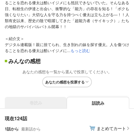
ることを恐れる優太は酷いイジメにも抵抗できないでいた。そんなある
日、転校生の伊達と出会い、衝撃的な「能力」の存在を知る！「ボクも
強くなりたい」大切な人を守る力を持つべく優太は立ち上がる―！！人
類有史以来、歴史の陰で暗躍してきた「超能力者（サイキック）」たち
の地獄のサバイバルバトル開幕！！
＜紹介文＞
デジタル連載版！親に捨てられ、生き別れの妹を探す優太。人を傷つけ
ることを恐れる優太は酷いイジメに...
もっと読む
みんなの感想
あなたの感想を一覧から選んで投票してください。
あなたの感想を投票する
巻読み
話読み
現在124話
まとめてカート
1話から
最新話から