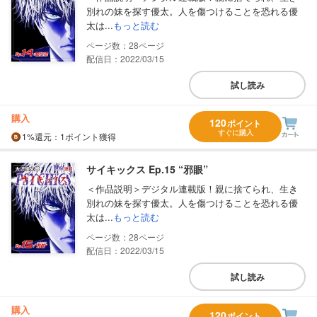
別れの妹を探す優太。人を傷つけることを恐れる優
太は...
もっと読む
28
配信日：2022/03/15
試し読み
購入
120
ポイント
すぐに購入
1%
還元
：1ポイント獲得
サイキックス Ep.15 “邪眼”
＜作品説明＞デジタル連載版！親に捨てられ、生き
別れの妹を探す優太。人を傷つけることを恐れる優
太は...
もっと読む
28
配信日：2022/03/15
試し読み
購入
120
ポイント