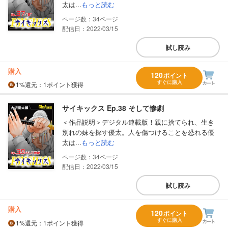
太は...
もっと読む
34
配信日：2022/03/15
試し読み
購入
120
ポイント
すぐに購入
1%
還元
：1ポイント獲得
サイキックス Ep.38 そして惨劇
＜作品説明＞デジタル連載版！親に捨てられ、生き
別れの妹を探す優太。人を傷つけることを恐れる優
太は...
もっと読む
34
配信日：2022/03/15
試し読み
購入
120
ポイント
すぐに購入
1%
還元
：1ポイント獲得