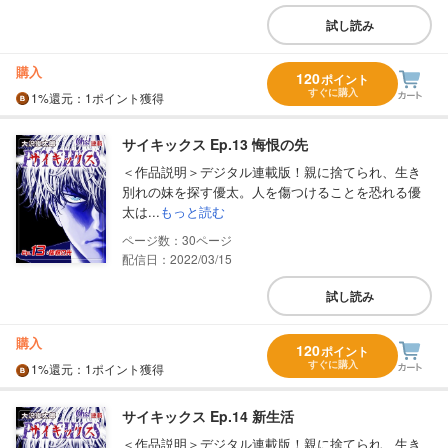
試し読み
購入
120
ポイント
すぐに購入
1%
還元
：1ポイント獲得
サイキックス Ep.13 悔恨の先
＜作品説明＞デジタル連載版！親に捨てられ、生き
別れの妹を探す優太。人を傷つけることを恐れる優
太は...
もっと読む
30
配信日：2022/03/15
試し読み
購入
120
ポイント
すぐに購入
1%
還元
：1ポイント獲得
サイキックス Ep.14 新生活
＜作品説明＞デジタル連載版！親に捨てられ、生き