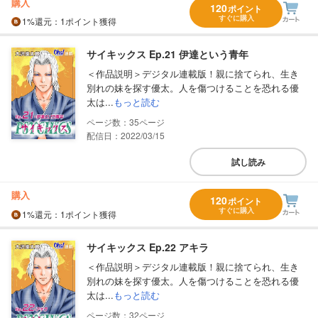
購入
120
ポイント
すぐに購入
1%
還元
：1ポイント獲得
サイキックス Ep.21 伊達という青年
＜作品説明＞デジタル連載版！親に捨てられ、生き
別れの妹を探す優太。人を傷つけることを恐れる優
太は...
もっと読む
35
配信日：2022/03/15
試し読み
購入
120
ポイント
すぐに購入
1%
還元
：1ポイント獲得
サイキックス Ep.22 アキラ
＜作品説明＞デジタル連載版！親に捨てられ、生き
別れの妹を探す優太。人を傷つけることを恐れる優
太は...
もっと読む
32