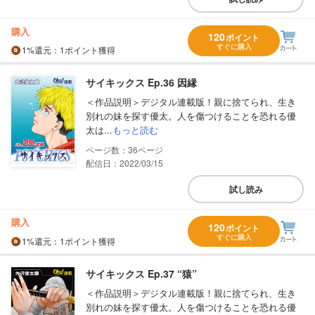
購入
120
ポイント
すぐに購入
1%
還元
：1ポイント獲得
サイキックス Ep.36 因縁
＜作品説明＞デジタル連載版！親に捨てられ、生き
別れの妹を探す優太。人を傷つけることを恐れる優
太は...
もっと読む
36
配信日：2022/03/15
試し読み
購入
120
ポイント
すぐに購入
1%
還元
：1ポイント獲得
サイキックス Ep.37 “猿”
＜作品説明＞デジタル連載版！親に捨てられ、生き
別れの妹を探す優太。人を傷つけることを恐れる優