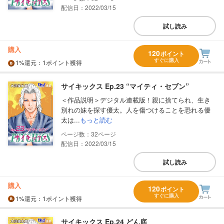
配信日：2022/03/15
試し読み
購入
120
ポイント
すぐに購入
1%
還元
：1ポイント獲得
サイキックス Ep.23 “マイティ・セブン”
＜作品説明＞デジタル連載版！親に捨てられ、生き
別れの妹を探す優太。人を傷つけることを恐れる優
太は...
もっと読む
32
配信日：2022/03/15
試し読み
購入
120
ポイント
すぐに購入
1%
還元
：1ポイント獲得
サイキックス Ep.24 どん底