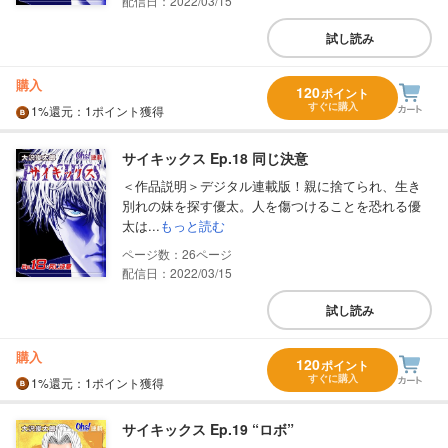
配信日：2022/03/15
試し読み
購入
120
ポイント
すぐに購入
1%
還元
：1ポイント獲得
サイキックス Ep.18 同じ決意
＜作品説明＞デジタル連載版！親に捨てられ、生き
別れの妹を探す優太。人を傷つけることを恐れる優
太は...
もっと読む
26
配信日：2022/03/15
試し読み
購入
120
ポイント
すぐに購入
1%
還元
：1ポイント獲得
サイキックス Ep.19 “ロボ”