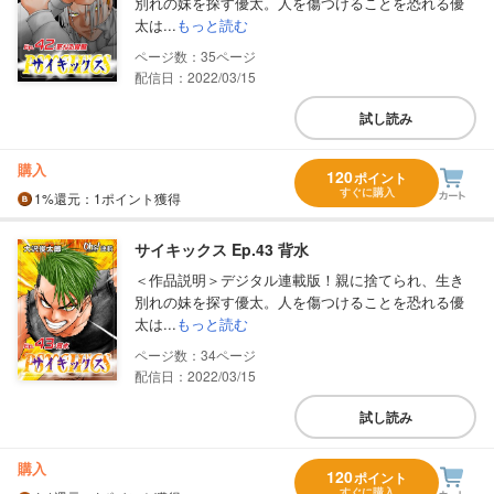
別れの妹を探す優太。人を傷つけることを恐れる優
太は...
もっと読む
35
配信日：2022/03/15
試し読み
購入
120
ポイント
すぐに購入
1%
還元
：1ポイント獲得
サイキックス Ep.43 背水
＜作品説明＞デジタル連載版！親に捨てられ、生き
別れの妹を探す優太。人を傷つけることを恐れる優
太は...
もっと読む
34
配信日：2022/03/15
試し読み
購入
120
ポイント
すぐに購入