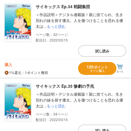
サイキックス Ep.34 戦闘集団
＜作品説明＞デジタル連載版！親に捨てられ、生き
別れの妹を探す優太。人を傷つけることを恐れる優
太は...
もっと読む
32
配信日：2022/03/15
試し読み
購入
120
ポイント
すぐに購入
1%
還元
：1ポイント獲得
サイキックス Ep.35 惨劇の予兆
＜作品説明＞デジタル連載版！親に捨てられ、生き
別れの妹を探す優太。人を傷つけることを恐れる優
太は...
もっと読む
34
配信日：2022/03/15
試し読み