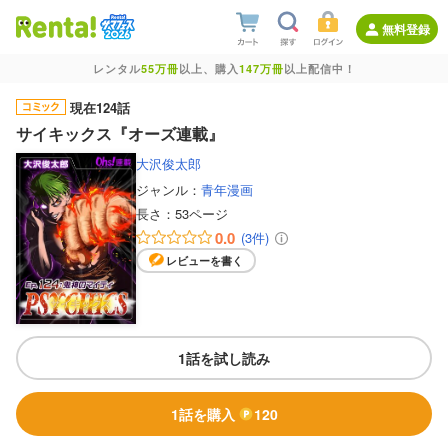
無料登録
レンタル
55万冊
以上、購入
147万冊
以上配信中！
現在124話
サイキックス『オーズ連載』
大沢俊太郎
ジャンル：
青年漫画
長さ：
53ページ
0.0
(3件)
レビューを書く
1話を試し読み
1話を購入
120