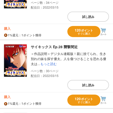
34
配信日：2022/03/15
試し読み
購入
120
ポイント
すぐに購入
1%
還元
：1ポイント獲得
サイキックス Ep.28 襲撃間近
＜作品説明＞デジタル連載版！親に捨てられ、生き
別れの妹を探す優太。人を傷つけることを恐れる優
太は...
もっと読む
30
配信日：2022/03/15
試し読み
購入
120
ポイント
すぐに購入
1%
還元
：1ポイント獲得