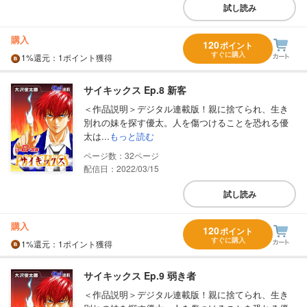
試し読み
購入
120
ポイント
すぐに購入
1%
還元
：1ポイント獲得
サイキックス Ep.8 新客
＜作品説明＞デジタル連載版！親に捨てられ、生き
別れの妹を探す優太。人を傷つけることを恐れる優
太は...
もっと読む
32
配信日：2022/03/15
試し読み
購入
120
ポイント
すぐに購入
1%
還元
：1ポイント獲得
サイキックス Ep.9 弱き者
＜作品説明＞デジタル連載版！親に捨てられ、生き