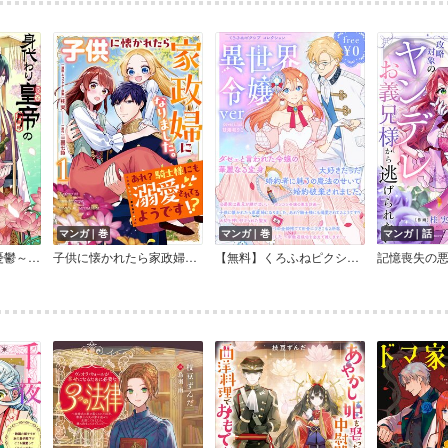
マンガ｜巻
マンガ｜巻
マンガ｜話
れています～ 【連載版】
子供に懐かれたら家政婦になりました。あれ？騎士様にも溺愛されてるようです！？【電子限定かきおろし付】
【無料】くろふねピクシブ コレクション 異世界令嬢ver.