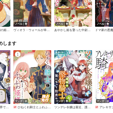
ノベル｜巻
ノベル｜巻
ノベル｜巻
千夜千食物語 ～敗国の姫ですが氷の皇子殿下がどうも溺愛してくれています～
ヴィオラ・ウォールが幸せになるために必要な3つの法律
あやかし姫を娶った中尉殿は、西洋料理でおもてなし
ドマ家の悪
めします
マンガ｜話
マンガ｜巻
マンガ｜話
目覚めた五年後の世界では、私を憎んでいた護衛騎士が王になっていました
ひねくれ騎士とふわふわ姫様 古城暮らしと小さなおうち【分冊版】
ツンデレ令嬢は最近、護衛の堅物騎士（獣）が気になって仕方ない【合本版】
アレキサ