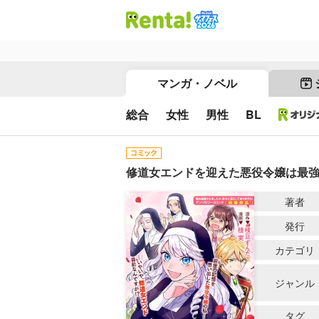
マンガ・ノベル
総合
女性
男性
BL
修道女エンドを迎えた悪役令嬢は最
著者
発行
カテゴリ
ジャンル
タグ