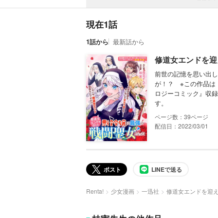
現在1話
1話から
最新話から
修道女エンドを迎
前世の記憶を思い出し
が！？ ※この作品は
ロジーコミック』収録
す。
39
配信日：2022/03/01
ポスト
LINEで送る
Renta!
少女漫画
一迅社
修道女エンドを迎