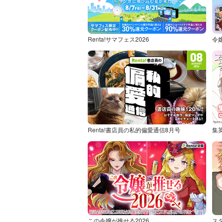
Renta!サマフェス2026
令
Renta!書店員の私的偏愛通信8月号
集
この令嬢が推せる2026
ス