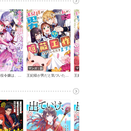
マンガ｜話
マンガ｜巻
マン
記憶喪失の悪役令嬢は、攻略対象のヤンデレお義兄様から逃げられない
王妃様が男だと気づいた私が、全力で隠蔽工作させていただきます！ 【連載版】
王妃様が男だと気づいた私が、全力で隠蔽工作させていただきます！【電子限定描き下ろしカラーイラスト付き】