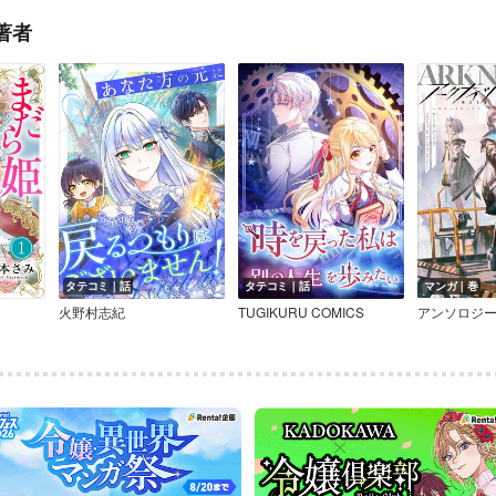
著者
タテコミ｜話
タテコミ｜話
マンガ｜巻
火野村志紀
TUGIKURU COMICS
アンソロジ