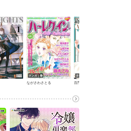
マンガ｜巻
タテコミ｜話
タテ
ー
ながさわさとる
百門一新
花野