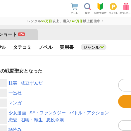
レンタル
55万冊
以上、購入
147万冊
以上配信中！
ショート
NEW
タテコミ
ノベル
実用書
ジャンル
強の戦闘聖女となった
桂実
枝豆ずんだ
一迅社
マンガ
少女漫画
SF・ファンタジー
バトル・アクション
恋愛
召喚・転生
悪役令嬢
話読み