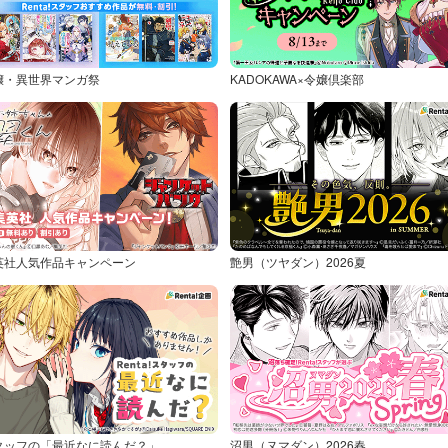
嬢・異世界マンガ祭
KADOKAWA×令嬢倶楽部
英社人気作品キャンペーン
艶男（ツヤダン）2026夏
タッフの「最近なに読んだ？」
沼男（ヌマダン）2026春