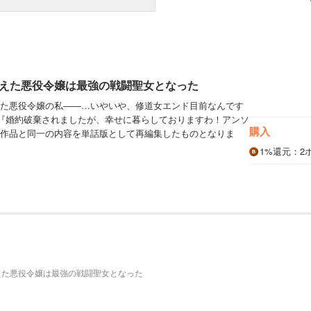
えた悪役令嬢は最強の戦闘聖女となった
た悪役令嬢の私――…いやいや、修道女エンド目前なんです
『婚約破棄されましたが、幸せに暮らしておりますわ！アンソ
購入
作品と同一の内容を単話版として再編集したものとなりま
1%
還元
：2
えた悪役令嬢は最強の戦闘聖女となった