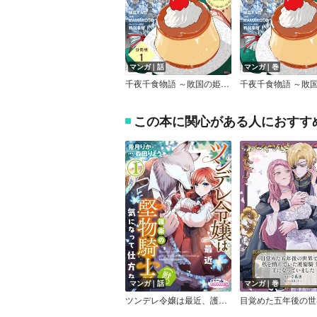
マンガ｜話
マンガ｜巻
千夜千食物語 ～敗国の姫ですが氷の皇子殿下がどうも溺愛してくれています～ 分冊版
この本に関心がある人におすす
マンガ｜話
マンガ｜巻
ツンデレ令嬢は最近、護衛の堅物騎士（獣）が気になって仕方ない