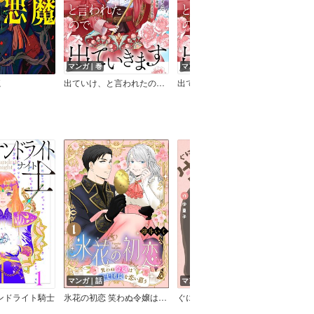
マンガ｜巻
マンガ｜話
ノベ
魔
出ていけ、と言われたので出ていきます【電子単行本版】
出ていけ、と言われたので出ていきます
千夜
マンガ｜話
マンガ｜巻
マン
ンドライト騎士
氷花の初恋 笑わぬ令嬢は無骨な騎士団長を恋い慕う（分冊版）
ぐにょちゃんは失敗作じゃない！
魔女