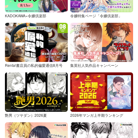
KADOKAWA×令嬢倶楽部
令嬢特集ページ「令嬢倶楽部」
Renta!書店員の私的偏愛通信8月号
集英社人気作品キャンペーン
艶男（ツヤダン）2026夏
2026年マンガ上半期ランキング