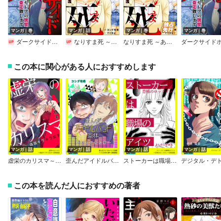
マンガ｜巻
マンガ｜話
マンガ｜巻
マンガ｜巻
ダークサイドホテル ～セレブの醜聞、査定致します～
なりすま死 ～あんたの人生、私にちょうだい～（分冊版）
なりすま死 ～あんたの人生、私にちょうだい～
この本に関心がある人におすすめします
マンガ｜話
マンガ｜話
マンガ｜話
マンガ｜話
虚栄のカリスマ～偽装キラキラ女子～【単話版】
歪んだアイドルバンド崇拝～ブスがみた夢～【単話版】
ストーカーは職場のアイツ～恐怖のロックオン～【単話版】
この本を読んだ人におすすめの著者