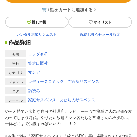
1話をカートに追加する
推し本棚
マイリスト
レンタル追加リクエスト
配信お知らせメール設定
作品詳細
ヨシダ有希
著者
笠倉出版社
発行
マンガ
カテゴリ
レディースコミック
ご近所サスペンス
ジャンル
話読み
タグ
家庭サスペンス
女たちのサスペンス
レーベル
やっと持てた大切な自分の料理店。レビュー一つで簡単に店の評価が変
わってしまう時代。やりたい放題のママ客たちと常連さんの板挟み…。
一体どこまで我慢すればいいの――！？
※本作は雑誌「家庭サスペンス」「嫁と姑DX」等に掲載されていた作品