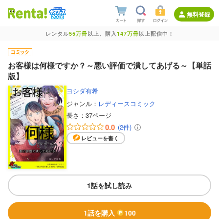
無料登録
レンタル
55万冊
以上、購入
147万冊
以上配信中！
お客様は何様ですか？～悪い評価で潰してあげる～【単話
版】
ヨシダ有希
ジャンル：
レディースコミック
長さ：
37ページ
0.0
(2件)
レビューを書く
1話を試し読み
1話を購入
100