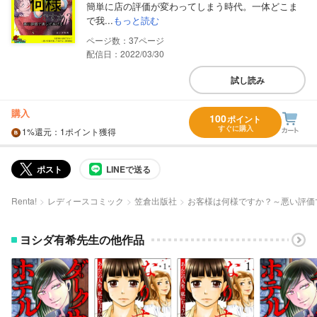
簡単に店の評価が変わってしまう時代。一体どこま
で我...
もっと読む
37
配信日：2022/03/30
試し読み
購入
100
ポイント
すぐに購入
1%
還元
：1ポイント獲得
ポスト
LINEで送る
Renta!
レディースコミック
笠倉出版社
お客様は何様ですか？～悪い評価
ヨシダ有希先生の他作品