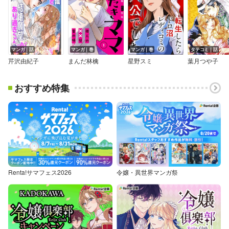
マンガ｜話
マンガ｜巻
マンガ｜巻
タテコミ｜話
芹沢由紀子
まんだ林檎
星野スミ
葉月つや子
おすすめ特集
Renta!サマフェス2026
令嬢・異世界マンガ祭