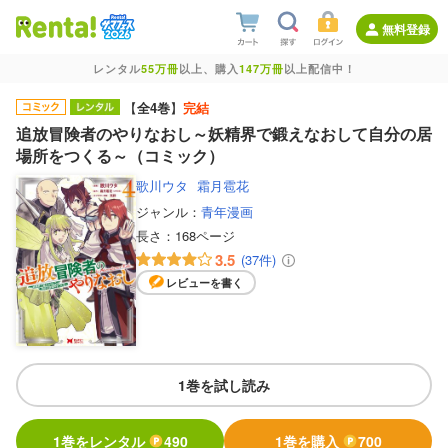
無料登録
レンタル
55万冊
以上、購入
147万冊
以上配信中！
【
全4巻
】
完結
追放冒険者のやりなおし～妖精界で鍛えなおして自分の居
場所をつくる～（コミック）
歌川ウタ
霜月雹花
ジャンル：
青年漫画
長さ：
168ページ
3.5
(37件)
レビューを書く
1巻を試し読み
1巻をレンタル
490
1巻を購入
700