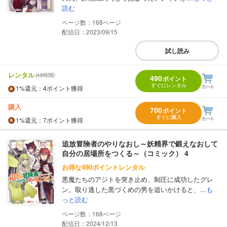
読む
168
配信日：2023/09/15
試し読み
レンタル
(48時間)
490
ポイント
すぐにレンタル
1%
還元
：4ポイント獲得
購入
700
ポイント
すぐに購入
1%
還元
：7ポイント獲得
追放冒険者のやりなおし～妖精界で鍛えなおして
自分の居場所をつくる～（コミック） 4
お得な490ポイントレンタル
悪魔たちのアジトを突き止め、制圧に成功したグレ
ン。取り逃した黒づくめの男を追いかけると、...
も
っと読む
168
配信日：2024/12/13