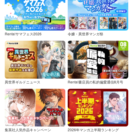
Renta!サマフェス2026
令嬢・異世界マンガ祭
異世界ギルドニュース
Renta!書店員の私的偏愛通信8月号
集英社人気作品キャンペーン
2026年マンガ上半期ランキング