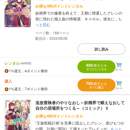
お得な490ポイントレンタル
妖精界での修業を終えて、王都に帰還したグレンの
前に現れた猫人族の情報屋、キャロル。彼女に...
も
っと読む
168
配信日：2022/08/28
試し読み
レンタル
(48時間)
490
ポイント
すぐにレンタル
1%
還元
：4ポイント獲得
購入
700
ポイント
すぐに購入
1%
還元
：7ポイント獲得
追放冒険者のやりなおし～妖精界で鍛えなおして
自分の居場所をつくる～（コミック） 3
お得な490ポイントレンタル
“王族暗殺計画”を見事に阻止したグレン。喜びもつか
の間、計画に関与して捕まったアレインが...
もっと