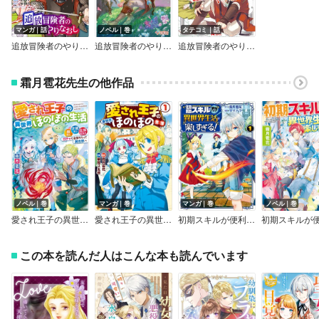
マンガ｜話
ノベル｜巻
タテコミ｜話
追放冒険者のやりなおし～妖精界で鍛えなおして自分の居場所をつくる～（コミック） 分冊版
追放冒険者のやりなおし
追放冒険者のやりなおし～妖精界で鍛えなおして自分の居場所をつくる～（コミック）
霜月雹花先生の他作品
ノベル｜巻
マンガ｜巻
マンガ｜巻
ノベル｜巻
愛され王子の異世界ほのぼの生活 顔良し、才能あり、王族生まれ。ガチャで全部そろって異世界へ
愛され王子の異世界ほのぼの生活
初期スキルが便利すぎて異世界生活が楽しすぎる！
この本を読んだ人はこんな本も読んでいます