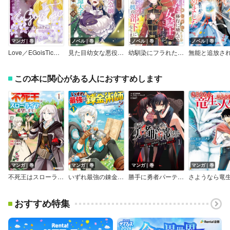
マンガ｜巻
ノベル｜巻
ノベル｜巻
ノベル｜巻
Love／EGoisTic～fairy tale～
見た目幼女な悪役令嬢は、氷の皇太子（時々可愛い）の腕の中。【電子特典付き】
幼馴染にフラれた腹いせに修行に励んで女騎士になりましたが、なぜかその彼の部下になりました
この本に関心がある人におすすめします
マンガ｜巻
マンガ｜巻
マンガ｜巻
マンガ｜巻
不死王はスローライフを希望します
いずれ最強の錬金術師？
勝手に勇者パーティの暗部を担っていたけど不要だと追放されたので、本当に不要だったのか見極めます【単行本】
おすすめ特集