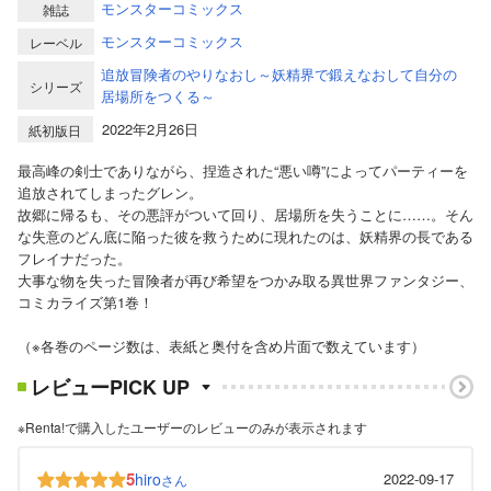
モンスターコミックス
雑誌
モンスターコミックス
レーベル
追放冒険者のやりなおし～妖精界で鍛えなおして自分の
シリーズ
居場所をつくる～
2022年2月26日
紙初版日
最高峰の剣士でありながら、捏造された“悪い噂”によってパーティーを
追放されてしまったグレン。
故郷に帰るも、その悪評がついて回り、居場所を失うことに……。そん
な失意のどん底に陥った彼を救うために現れたのは、妖精界の長である
フレイナだった。
大事な物を失った冒険者が再び希望をつかみ取る異世界ファンタジー、
コミカライズ第1巻！
（※各巻のページ数は、表紙と奥付を含め片面で数えています）
レビューPICK UP
※Renta!で購入したユーザーのレビューのみが表示されます
5
hiro
2022-09-17
さん