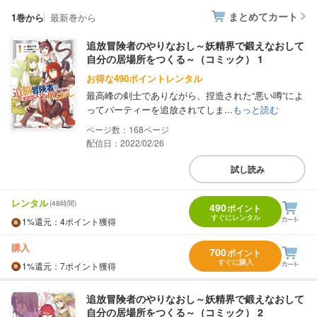
まとめてカート
1巻から
最新巻から
追放冒険者のやりなおし～妖精界で鍛えなおして
自分の居場所をつくる～（コミック） 1
お得な490ポイントレンタル
最高峰の剣士でありながら、捏造された“悪い噂”によ
ってパーティーを追放されてしま...
もっと読む
168
配信日：2022/02/26
試し読み
レンタル
(48時間)
490
ポイント
すぐにレンタル
1%
還元
：4ポイント獲得
購入
700
ポイント
すぐに購入
1%
還元
：7ポイント獲得
追放冒険者のやりなおし～妖精界で鍛えなおして
自分の居場所をつくる～（コミック） 2