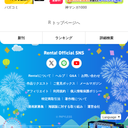
バズコミ
神マンガ1000
トップページへ
新刊
ランキング
詳細検索
Renta!について
ヘルプ
Q&A
お問い合わせ
作品リクエスト
ご意見ボックス
メールマガジン
アフィリエイト
利用規約
個人情報保護ポリシー
特定商取引法
著作権について
漫画家募集
海賊版に対する取り組み
運営会社
© PAPYLESS