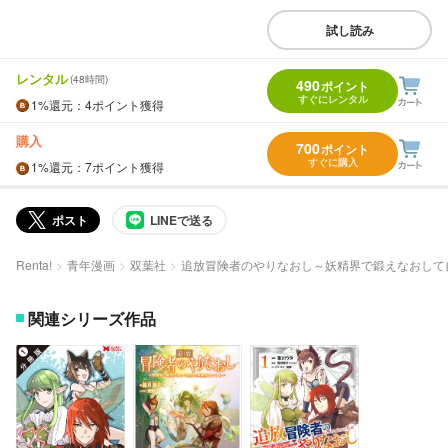
試し読み
レンタル
(48時間)
490
ポイント
すぐにレンタル
1%
還元
：4ポイント獲得
購入
700
ポイント
すぐに購入
1%
還元
：7ポイント獲得
ポスト
LINEで送る
Renta!
青年漫画
双葉社
追放冒険者のやりなおし～妖精界で鍛えなおして
関連シリーズ作品