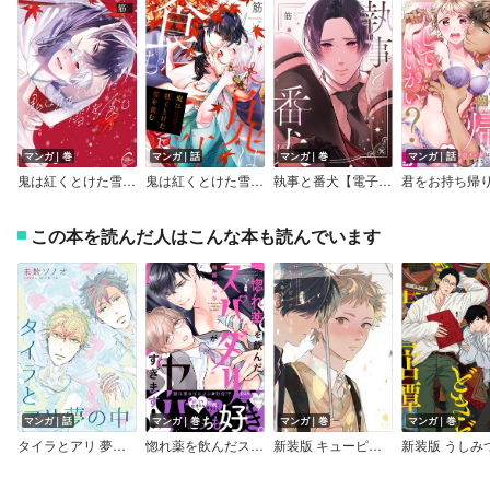
マンガ｜巻
マンガ｜話
マンガ｜巻
マンガ｜話
鬼は紅くとけた雪を食む【単行本版特典ペーパー付き】
鬼は紅くとけた雪を食む
執事と番犬【電子限定おまけ付き】
この本を読んだ人はこんな本も読んでいます
マンガ｜話
マンガ｜巻
マンガ｜巻
マンガ｜巻
タイラとアリ 夢の中
惚れ薬を飲んだスパダリがヤバすぎます！【単行本版／電子限定おまけ付き】
新装版 キューピッドに落雷【電子限定描き下ろし特典付】