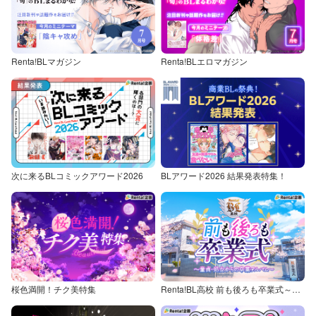
Renta!BLマガジン
Renta!BLエロマガジン
次に来るBLコミックアワード2026
BLアワード2026 結果発表特集！
桜色満開！チク美特集
Renta!BL高校 前も後ろも卒業式～童貞・処女からの卒業アルバム～