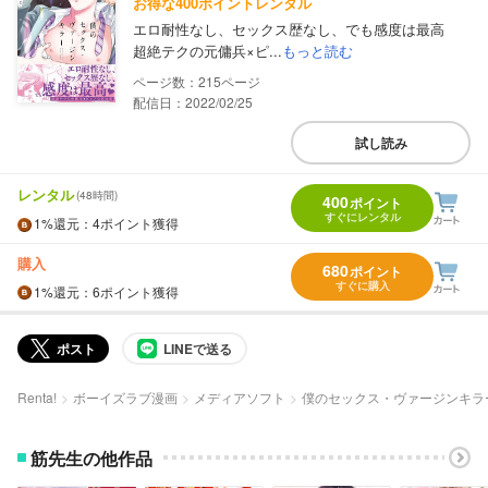
お得な400ポイントレンタル
エロ耐性なし、セックス歴なし、でも感度は最高
超絶テクの元傭兵×ピ...
もっと読む
215
配信日：2022/02/25
試し読み
レンタル
(48時間)
400
ポイント
すぐにレンタル
1%
還元
：4ポイント獲得
購入
680
ポイント
すぐに購入
1%
還元
：6ポイント獲得
ポスト
LINEで送る
Renta!
ボーイズラブ漫画
メディアソフト
僕のセックス・ヴァージンキラ
筋先生の他作品