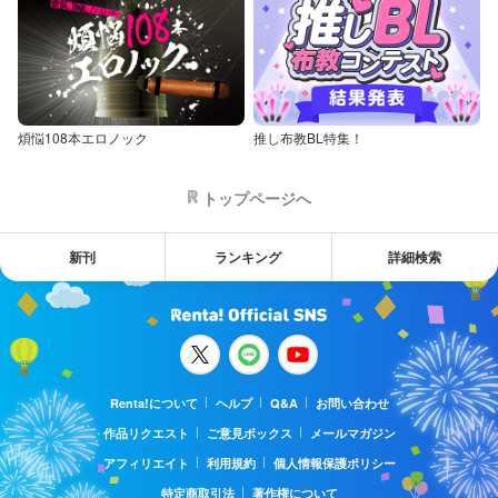
煩悩108本エロノック
推し布教BL特集！
トップページへ
新刊
ランキング
詳細検索
Renta!について
ヘルプ
Q&A
お問い合わせ
作品リクエスト
ご意見ボックス
メールマガジン
アフィリエイト
利用規約
個人情報保護ポリシー
特定商取引法
著作権について