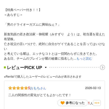
【特典ペーパー付き！！】
＜あらすじ＞
「男のドライオーガズムに興味ねぇ？」
新進気鋭の若き政治家・御硯耀（みすずり よう）は、初当選を迎えた
有望株。
亡き祖父の言いつけで、絶対に自分がゲイであることを言ってはいけな
い
と考えている耀は、エッチなコトとは一切関わらずに生きてきた。
ある日、チームのブレインが耀の秘書に指名した...
もっと読む
レビューPICK UP
※Renta!で購入したユーザーのレビューのみが表示されます
5
おもち
2026-02-13
さん
二人の関係性の変化がとてもよかったです！
1
参考になった
人