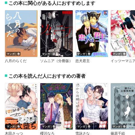
この本に関心がある人におすすめします
マンガ｜巻
マンガ｜話
マンガ｜巻
マンガ｜巻
八月のらくだ
ソムニア（分冊版）
忠犬君主
この本を読んだ人におすすめの著者
マンガ｜巻
マンガ｜巻
マンガ｜巻
マンガ｜巻
木田さっつ
櫻川なろ
雪詠さな
篠原千絵