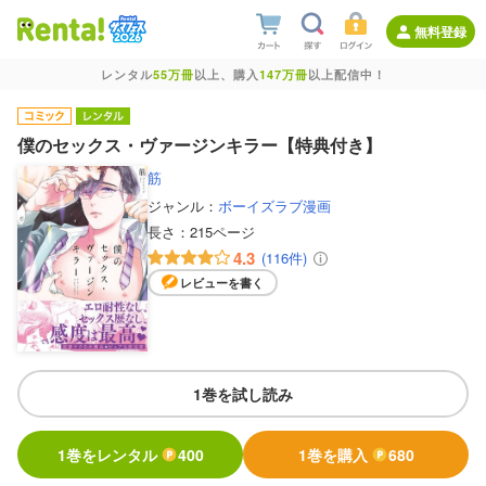
無料登録
レンタル
55万冊
以上、購入
147万冊
以上配信中！
僕のセックス・ヴァージンキラー【特典付き】
筋
ジャンル：
ボーイズラブ漫画
長さ：
215ページ
4.3
(116件)
レビューを書く
1巻を試し読み
1巻をレンタル
400
1巻を購入
680