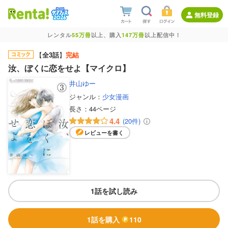
無料登録
レンタル
55万冊
以上、購入
147万冊
以上配信中！
【
全3話
】
完結
汝、ぼくに恋をせよ【マイクロ】
井山ゆー
ジャンル：
少女漫画
長さ：
44ページ
4.4
(20件)
レビューを書く
1話を試し読み
1話を購入
110