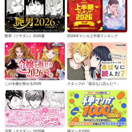
艶男（ツヤダン）2026夏
2026年マンガ上半期ランキング
この令嬢が推せる2026
スタッフの「最近なに読んだ？」
沼男（ヌマダン）2026春
神マンガ1000