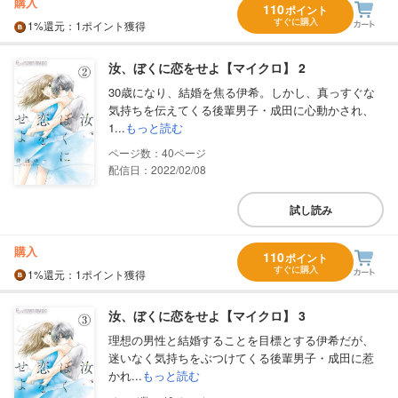
購入
110
ポイント
すぐに購入
1%
還元
：1ポイント獲得
汝、ぼくに恋をせよ【マイクロ】 2
30歳になり、結婚を焦る伊希。しかし、真っすぐな
気持ちを伝えてくる後輩男子・成田に心動かされ、
1...
もっと読む
40
配信日：2022/02/08
試し読み
購入
110
ポイント
すぐに購入
1%
還元
：1ポイント獲得
汝、ぼくに恋をせよ【マイクロ】 3
理想の男性と結婚することを目標とする伊希だが、
迷いなく気持ちをぶつけてくる後輩男子・成田に惹
かれ...
もっと読む