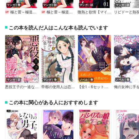
マンガ｜巻
マンガ｜話
マンガ｜話
マンガ｜話
極と蕾～極道と恋を知らない人妻と～
極と蕾～極道と恋を知らない人妻と～【マイクロ】
微熱と欲情【マイクロ】
リビドーと熱
この本を読んだ人はこんな本も読んでいます
マンガ｜話
マンガ｜巻
ノベル｜巻
ノベル｜巻
悪役王子の一途な執着、果てない溺愛。 モブ令嬢なのに極上愛撫でイかされっぱなしです！（分冊版）
帝都の使用人は恋染むる
【全1－6セット】お願いだから俺を見て ～こじらせ御曹司の十年目の懇願愛～【イラスト付】
この本に関心がある人におすすめします