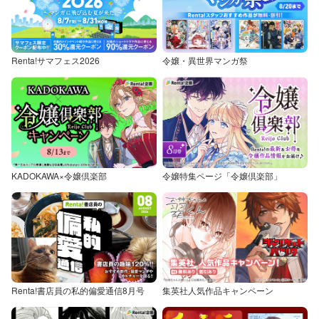
Renta!サマフェス2026
令嬢・異世界マンガ祭
KADOKAWA×令嬢倶楽部
令嬢特集ページ「令嬢倶楽部」
Renta!書店員の私的偏愛通信8月号
集英社人気作品キャンペーン