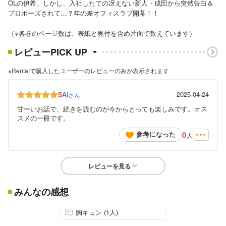
OLの伊希。しかし、入社したての冴えない新人・成田から突然告白＆
プロポーズされて…？年の差オフィスラブ開幕！！
（※各巻のページ数は、表紙と奥付を含め片面で数えています）
レビューPICK UP
※Renta!で購入したユーザーのレビューのみが表示されます
5
Ai
2025-04-24
さん
甘ーいお話で、続きを読むのが今からとっても楽しみです。オス
スメの一冊です。
0
参考になった
人
レビューを見る
みんなの感想
胸キュン (1人)