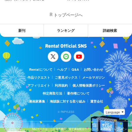
トップページへ
新刊
ランキング
詳細検索
Renta!について
ヘルプ
Q&A
お問い合わせ
作品リクエスト
ご意見ボックス
メールマガジン
アフィリエイト
利用規約
個人情報保護ポリシー
特定商取引法
著作権について
漫画家募集
海賊版に対する取り組み
運営会社
© PAPYLESS
ABJマークは、この電子書店・電子書籍配信サービスが、著作権者からコンテン