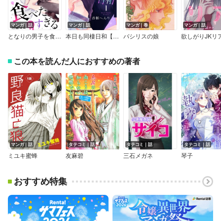
マンガ｜話
マンガ｜話
マンガ｜巻
マンガ｜話
となりの男子を食べたすぎる【マイクロ】
本日も同棲日和【マイクロ】
バシリスの娘
この本を読んだ人におすすめの著者
マンガ｜話
タテコミ｜話
タテコミ｜話
タテコミ｜話
ミユキ蜜蜂
友麻碧
三石メガネ
琴子
おすすめ特集