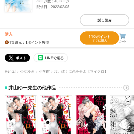
40
配信日：2022/02/08
試し読み
購入
110
ポイント
すぐに購入
1%
還元
：1ポイント獲得
ポスト
LINEで送る
Renta!
少女漫画
小学館
汝、ぼくに恋をせよ【マイクロ】
井山ゆー先生の他作品