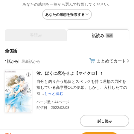
あなたの感想を一覧から選んで投票してください。
あなたの感想を投票する
巻読み
話読み
全3話
まとめてカート
1話から
最新話から
汝、ぼくに恋をせよ【マイクロ】 1
自分と釣り合う地位とスペックを持つ理想の男性を
探している高学歴OLの伊希。しかし、入社したての
冴...
もっと読む
44
配信日：2022/02/08
試し読み