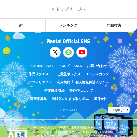
トップページへ
新刊
ランキング
詳細検索
Renta!について
ヘルプ
Q&A
お問い合わせ
作品リクエスト
ご意見ボックス
メールマガジン
アフィリエイト
利用規約
個人情報保護ポリシー
特定商取引法
著作権について
漫画家募集
海賊版に対する取り組み
運営会社
© PAPYLESS
ABJマークは、この電子書店・電子書籍配信サービスが、著作権者からコンテン
ツ使用許諾を得た正規版配信サービスであることを示す登録商標（登録番号 第
6091713号）です。ABJマークの詳細、ABJマークを掲示しているサービスの一