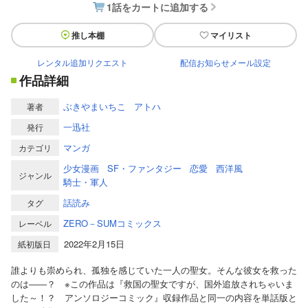
1話をカートに追加する
推し本棚
マイリスト
レンタル追加リクエスト
配信お知らせメール設定
作品詳細
ぶきやまいちこ
アトハ
著者
一迅社
発行
マンガ
カテゴリ
少女漫画
SF・ファンタジー
恋愛
西洋風
ジャンル
騎士・軍人
話読み
タグ
ZERO－SUMコミックス
レーベル
2022年2月15日
紙初版日
誰よりも崇められ、孤独を感じていた一人の聖女。そんな彼女を救った
のは――？ ※この作品は『救国の聖女ですが、国外追放されちゃいま
した～！？ アンソロジーコミック』収録作品と同一の内容を単話版と