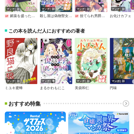
マンガ｜話
マンガ｜話
マンガ｜話
マンガ｜話
媚薬を盛った犯人になった結果、初恋の人に迫られています。【単話版】
殺し屋は偽物聖女と逃げることにした
捨てられ男爵令嬢は黒騎士様のお気に入り 連載版
お化けカフェ
この本を読んだ人におすすめの著者
マンガ｜話
マンガ｜巻
マンガ｜話
マンガ｜話
ミユキ蜜蜂
まるかわもにこ
美袋和仁
円味
おすすめ特集