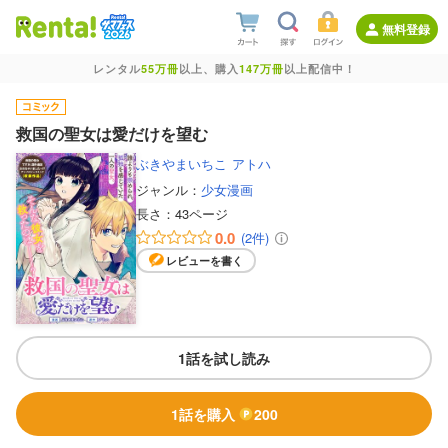
無料登録
レンタル
55万冊
以上、購入
147万冊
以上配信中！
救国の聖女は愛だけを望む
ぶきやまいちこ
アトハ
ジャンル：
少女漫画
長さ：
43ページ
0.0
(2件)
レビューを書く
1話を試し読み
1話を購入
200