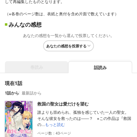
して再編集したものとなります。
（※各巻のページ数は、表紙と奥付を含め片面で数えています）
みんなの感想
あなたの感想を一覧から選んで投票してください。
あなたの感想を投票する
巻読み
話読み
現在1話
1話から
最新話から
救国の聖女は愛だけを望む
誰よりも崇められ、孤独を感じていた一人の聖女。
そんな彼女を救ったのは――？ ※この作品は『救国
の...
もっと読む
43