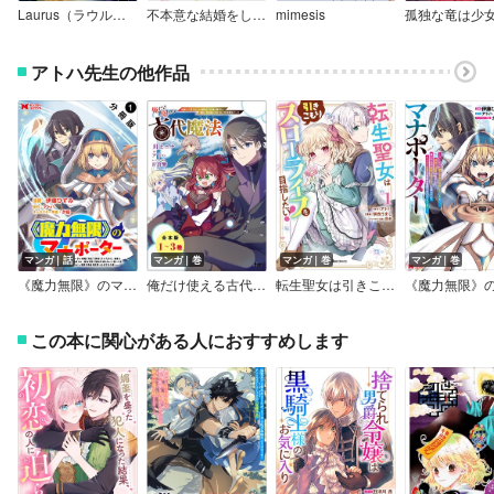
Laurus（ラウルス）異世界偏愛コミックアンソロジー Vol.2
不本意な結婚をした令嬢が幸せになってしまいましたアンソロジーコミック
mimesis
アトハ先生の他作品
マンガ｜話
マンガ｜巻
マンガ｜巻
マンガ｜巻
《魔力無限》のマナポーター ～パーティの魔力を全て供給していたのに、勇者に追放されました。魔力不足で聖剣が使えないと焦っても、メンバー全員が勇者を見限ったのでもう遅い～（コミック） 分冊版
俺だけ使える古代魔法～基礎すら使えないと追放された俺の魔法は、実は1万年前に失われた伝説魔法でした～（ノヴァコミックス）【合本版】
転生聖女は引きこもりスローライフを目指したい！
この本に関心がある人におすすめします