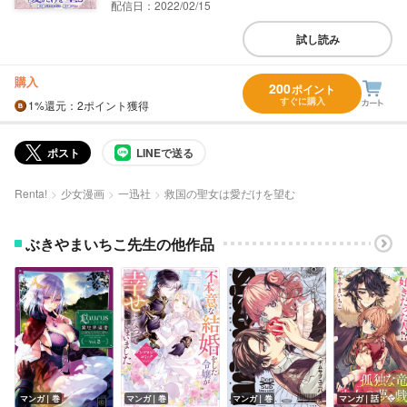
配信日：2022/02/15
試し読み
購入
200
ポイント
すぐに購入
1%
還元
：2ポイント獲得
ポスト
LINEで送る
Renta!
少女漫画
一迅社
救国の聖女は愛だけを望む
ぶきやまいちこ先生の他作品
マンガ｜巻
マンガ｜巻
マンガ｜巻
マンガ｜話