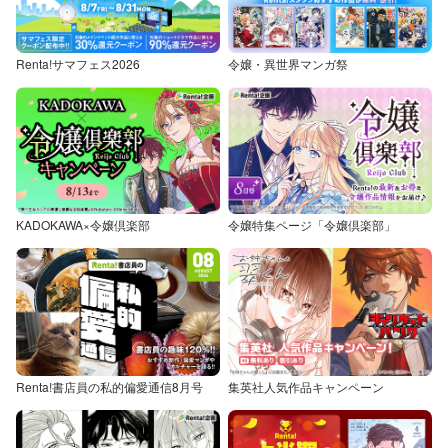
Renta!サマフェス2026
令嬢・異世界マンガ祭
KADOKAWA×令嬢倶楽部
令嬢特集ページ「令嬢倶楽部」
Renta!書店員の私的偏愛通信8月号
集英社人気作品キャンペーン