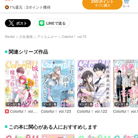
250
ポイント
すぐに購入
1%
還元
：2ポイント獲得
ポスト
LINEで送る
Renta!
少女漫画
アイエムエー
Colorful！ vol.70
関連シリーズ作品
マンガ｜巻
マンガ｜巻
マンガ｜巻
マンガ｜巻
Colorful！ vol.124
Colorful！ vol.123
Colorful！ vol.122
Colorful！ vol.
この本に関心がある人におすすめします