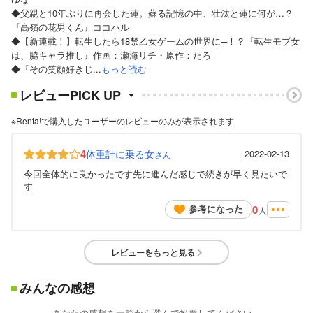
◆父親と10年ぶりに再会した蓮。蘇る記憶の中、壮汰と蓮に何が…？
『高嶺の花男くん』ココハル
◆【新連載！】転生したら18禁乙女ゲームの世界に─！？『転生モブ女
は、脇キャラ推し』作画：瀬海リチ・原作：たろ
◆『その笑顔好きじ...
もっと読む
レビューPICK UP
※Renta!で購入したユーザーのレビューのみが表示されます
4
体重計に乗る女
2022-02-13
さん
今回全体的に良かったです先に進んだ感じで続きが早く見たいで
す
0
参考になった
人
レビューをもっと見る
みんなの感想
あなたの感想を一覧から選んで投票してください。