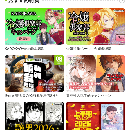
おすすめ特集
KADOKAWA×令嬢倶楽部
令嬢特集ページ「令嬢倶楽部」
Renta!書店員の私的偏愛通信8月号
集英社人気作品キャンペーン