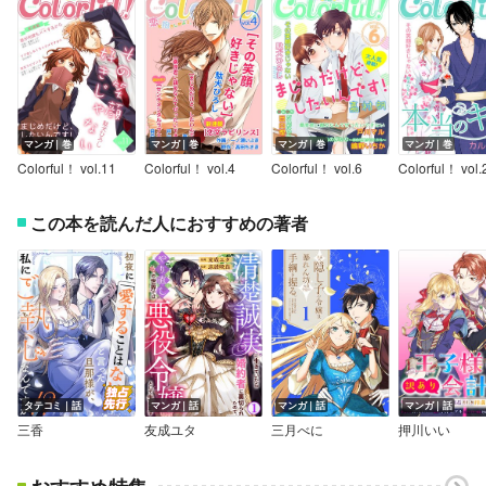
マンガ｜巻
マンガ｜巻
マンガ｜巻
マンガ｜巻
Colorful！ vol.11
Colorful！ vol.4
Colorful！ vol.6
Colorful！ vol.
この本を読んだ人におすすめの著者
タテコミ｜話
マンガ｜話
マンガ｜話
マンガ｜話
三香
友成ユタ
三月べに
押川いい