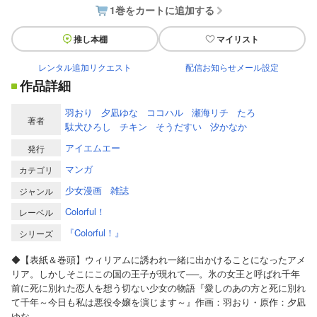
1巻をカートに追加する
推し本棚
マイリスト
レンタル追加リクエスト
配信お知らせメール設定
作品詳細
羽おり
夕凪ゆな
ココハル
瀬海リチ
たろ
著者
駄犬ひろし
チキン
そうだすい
汐かなか
アイエムエー
発行
マンガ
カテゴリ
少女漫画
雑誌
ジャンル
Colorful！
レーベル
『Colorful！』
シリーズ
◆【表紙＆巻頭】ウィリアムに誘われ一緒に出かけることになったアメ
リア。しかしそこにこの国の王子が現れて──。氷の女王と呼ばれ千年
前に死に別れた恋人を想う切ない少女の物語『愛しのあの方と死に別れ
て千年～今日も私は悪役令嬢を演じます～』作画：羽おり・原作：夕凪
ゆな