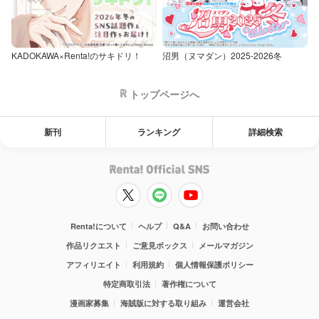
KADOKAWA×Renta!のサキドリ！
沼男（ヌマダン）2025-2026冬
トップページへ
新刊
ランキング
詳細検索
Renta!について
ヘルプ
Q&A
お問い合わせ
作品リクエスト
ご意見ボックス
メールマガジン
アフィリエイト
利用規約
個人情報保護ポリシー
特定商取引法
著作権について
漫画家募集
海賊版に対する取り組み
運営会社