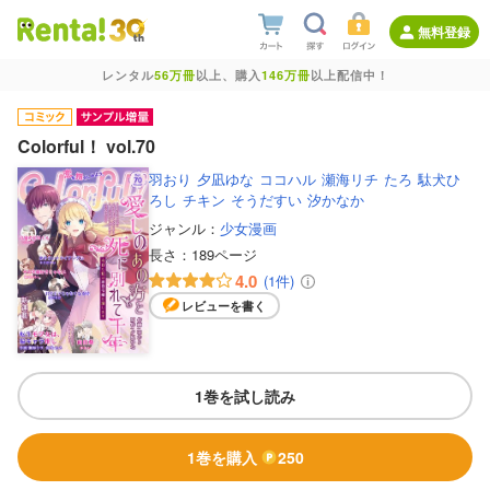
無料登録
レンタル
56万冊
以上、購入
146万冊
以上配信中！
Colorful！ vol.70
羽おり
夕凪ゆな
ココハル
瀬海リチ
たろ
駄犬ひ
ろし
チキン
そうだすい
汐かなか
ジャンル：
少女漫画
長さ：
189ページ
4.0
(1件)
レビューを書く
1巻を試し読み
1巻を購入
250