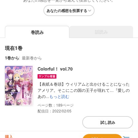
あなたの感想を投票する
話読み
巻読み
現在1巻
1巻から
最新巻から
Colorful！ vol.70
【表紙＆巻頭】ウィリアムと出かけることになった
アメリア。そこにこの国の王子が現れて…『愛しの
あの...
もっと読む
189
配信日：2022/02/05
試し読み
購入