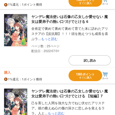
すぐに購入
1%
還元
：1ポイント獲得
ヤンデレ魔法使いは石像の乙女しか愛せない 魔
女は愛弟子の熱い口づけでとける 6
全肯定で褒めて褒めて褒めて育てた末に訪れたアリ
ステアの【反抗期】！！！頭を抱えつつも成長を喜
ぶラ...
もっと読む
25
配信日：2022/07/01
試し読み
購入
180
ポイント
すぐに購入
1%
還元
：1ポイント獲得
ヤンデレ魔法使いは石像の乙女しか愛せない 魔
女は愛弟子の熱い口づけでとける 【短編】7
己を害した人間を強大な力でねじ伏せたアリステ
ア。彼の癒えぬ心の傷の深さに悲しみを覚えるラ
ラ。人と...
もっと読む