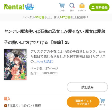
無料登録
レンタル
55万冊
以上、購入
147万冊
以上配信中！
ヤンデレ魔法使いは石像の乙女しか愛せない 魔女は愛弟
子の熱い口づけでとける 【短編】25
アリステアの不在により恋心を自覚したララ。たっ
た数日で感じるさみしさを20年間抱え続けたアリス
の...
もっと読む
27
配信日：2024/02/01
試し読み
購入
180
ポイント
すぐに購入
1%
還元
：1ポイント獲得