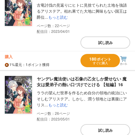
古竜討伐の見返りにヒトに見捨てられた土地を強請
るアリステア。枯れ果てた大地に興味もない国王は
爵位...
もっと読む
22
配信日：2023/04/01
試し読み
購入
180
ポイント
すぐに購入
1%
還元
：1ポイント獲得
ヤンデレ魔法使いは石像の乙女しか愛せない 魔
女は愛弟子の熱い口づけでとける 【短編】16
ララの望んだ世界を作るため自分の領地の統治にい
そしむアリステア。しかし、潤う領地とは裏腹にア
リス...
もっと読む
26
配信日：2023/05/01
試し読み