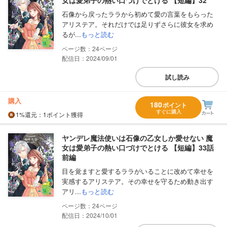
女は愛弟子の熱い口づけでとける 【短編】32
石像から戻ったララから初めて愛の言葉をもらった
アリステア。それだけでは足りずさらに彼女を求め
るが...
もっと読む
24
配信日：2024/09/01
試し読み
購入
180
ポイント
すぐに購入
1%
還元
：1ポイント獲得
ヤンデレ魔法使いは石像の乙女しか愛せない 魔
女は愛弟子の熱い口づけでとける 【短編】33話
前編
目を覚ますと愛するララがいることに改めて幸せを
実感するアリステア。その幸せを守るため動き出す
アリ...
もっと読む
24
配信日：2024/10/01