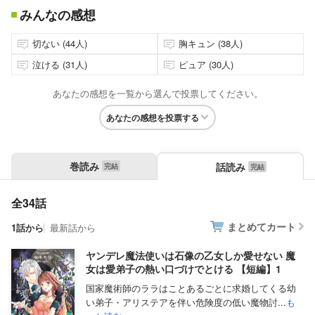
みんなの感想
切ない (44人)
胸キュン (38人)
泣ける (31人)
ピュア (30人)
あなたの感想を一覧から選んで投票してください。
あなたの感想を投票する
巻読み
話読み
全34話
まとめてカート
1話から
最新話から
ヤンデレ魔法使いは石像の乙女しか愛せない 魔
女は愛弟子の熱い口づけでとける 【短編】1
国家魔術師のララはことあるごとに求婚してくる幼
い弟子・アリステアを伴い危険度の低い魔物討...
も