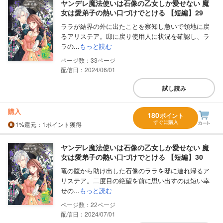
ヤンデレ魔法使いは石像の乙女しか愛せない 魔
女は愛弟子の熱い口づけでとける 【短編】29
ララが結界の外に出たことを察知し急いで領地に戻
るアリステア。邸に戻り使用人に状況を確認し、ラ
ラの...
もっと読む
33
配信日：2024/06/01
試し読み
購入
180
ポイント
すぐに購入
1%
還元
：1ポイント獲得
ヤンデレ魔法使いは石像の乙女しか愛せない 魔
女は愛弟子の熱い口づけでとける 【短編】30
竜の腹から助け出した石像のララを邸に連れ帰るア
リステア。二度目の絶望を前に思い出すのは短い幸
せの...
もっと読む
22
配信日：2024/07/01