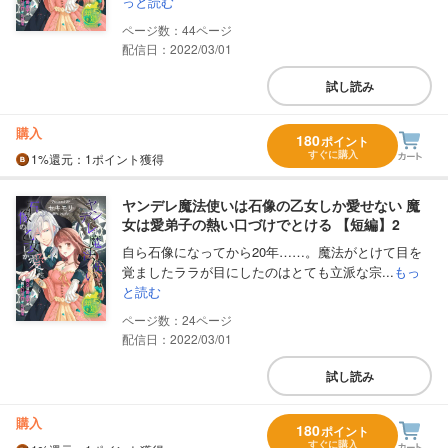
っと読む
44
配信日：2022/03/01
試し読み
購入
180
ポイント
すぐに購入
1%
還元
：1ポイント獲得
ヤンデレ魔法使いは石像の乙女しか愛せない 魔
女は愛弟子の熱い口づけでとける 【短編】2
自ら石像になってから20年……。魔法がとけて目を
覚ましたララが目にしたのはとても立派な宗...
もっ
と読む
24
配信日：2022/03/01
試し読み
購入
180
ポイント
すぐに購入