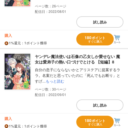
26
配信日：2022/08/01
試し読み
購入
180
ポイント
すぐに購入
1%
還元
：1ポイント獲得
ヤンデレ魔法使いは石像の乙女しか愛せない 魔
女は愛弟子の熱い口づけでとける 【短編】8
自分の息子にならないかとアリステアに提案するラ
ラ。名案だと思っていたのに「死んでもお断り」と
すげ...
もっと読む
30
配信日：2022/09/01
試し読み
購入
180
ポイント
すぐに購入
1%
還元
：1ポイント獲得