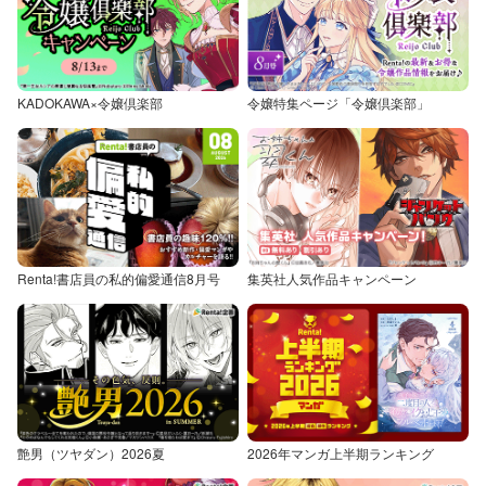
KADOKAWA×令嬢倶楽部
令嬢特集ページ「令嬢倶楽部」
Renta!書店員の私的偏愛通信8月号
集英社人気作品キャンペーン
艶男（ツヤダン）2026夏
2026年マンガ上半期ランキング