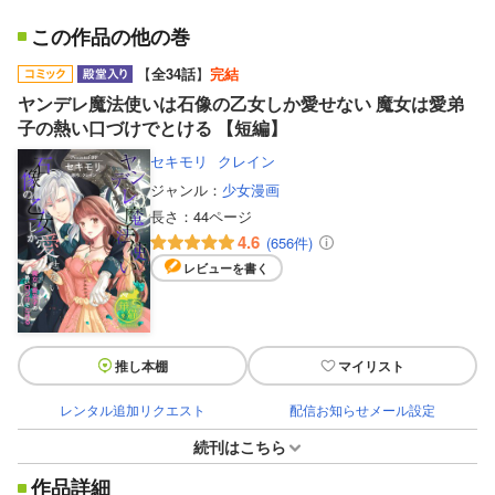
この作品の他の巻
【
全34話
】
完結
ヤンデレ魔法使いは石像の乙女しか愛せない 魔女は愛弟
子の熱い口づけでとける 【短編】
セキモリ
クレイン
ジャンル：
少女漫画
長さ：
44ページ
4.6
(656件)
レビューを書く
推し本棚
マイリスト
レンタル追加リクエスト
配信お知らせメール設定
続刊はこちら
作品詳細