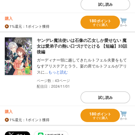
試し読み
購入
180
ポイント
すぐに購入
1%
還元
：1ポイント獲得
ヤンデレ魔法使いは石像の乙女しか愛せない 魔
女は愛弟子の熱い口づけでとける 【短編】33話
後編
ガーディナー領に越してきたルトフェル夫妻をもて
なすアリステアとララ。宴の席でルトフェルがアリ
スに...
もっと読む
43
配信日：2024/11/01
試し読み
購入
180
ポイント
すぐに購入
1%
還元
：1ポイント獲得