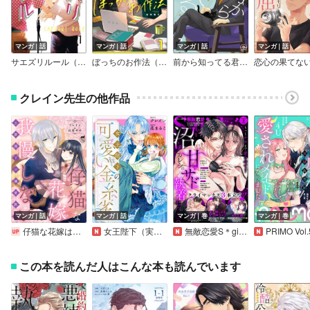
マンガ｜話
マンガ｜話
マンガ｜話
マンガ｜話
サエズリルール（分冊版）
ぼっちのお作法（分冊版）
前から知ってる君のこと（分冊版）
クレイン先生の他作品
マンガ｜話
マンガ｜話
マンガ｜巻
マンガ｜巻
仔猫な花嫁は我慢しない 公爵閣下の溺愛教育【短編】
女王陛下（実は女装男子）の可愛い金糸雀（カナリア） 【連載版】
無敵恋愛S＊girl 2026年9月号
PRIMO Vol.
この本を読んだ人はこんな本も読んでいます