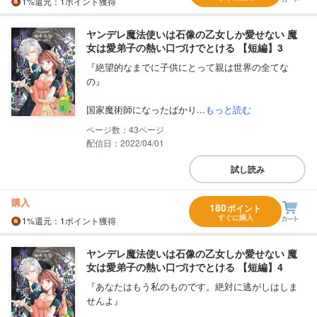
1%
還元
：1ポイント獲得
ヤンデレ魔法使いは石像の乙女しか愛せない 魔
女は愛弟子の熱い口づけでとける 【短編】3
『絶望的なまでに子供にとって親は世界の全てな
の』
国家魔術師になったばかり...
もっと読む
43
配信日：2022/04/01
試し読み
購入
180
ポイント
すぐに購入
1%
還元
：1ポイント獲得
ヤンデレ魔法使いは石像の乙女しか愛せない 魔
女は愛弟子の熱い口づけでとける 【短編】4
『あなたはもう私のものです。絶対に逃がしはしま
せんよ』