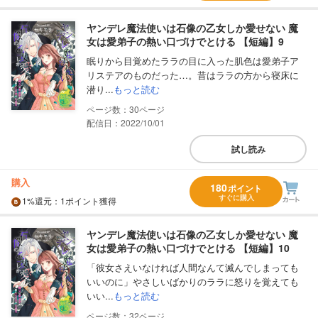
ヤンデレ魔法使いは石像の乙女しか愛せない 魔
女は愛弟子の熱い口づけでとける 【短編】9
眠りから目覚めたララの目に入った肌色は愛弟子ア
リステアのものだった…。昔はララの方から寝床に
潜り...
もっと読む
30
配信日：2022/10/01
試し読み
購入
180
ポイント
すぐに購入
1%
還元
：1ポイント獲得
ヤンデレ魔法使いは石像の乙女しか愛せない 魔
女は愛弟子の熱い口づけでとける 【短編】10
「彼女さえいなければ人間なんて滅んでしまっても
いいのに」やさしいばかりのララに怒りを覚えても
いい...
もっと読む
32