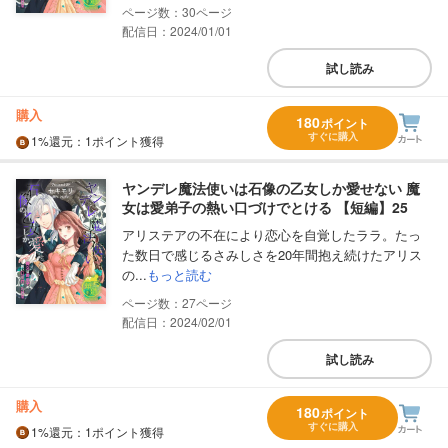
30
配信日：2024/01/01
試し読み
購入
180
ポイント
すぐに購入
1%
還元
：1ポイント獲得
ヤンデレ魔法使いは石像の乙女しか愛せない 魔
女は愛弟子の熱い口づけでとける 【短編】25
アリステアの不在により恋心を自覚したララ。たっ
た数日で感じるさみしさを20年間抱え続けたアリス
の...
もっと読む
27
配信日：2024/02/01
試し読み
購入
180
ポイント
すぐに購入
1%
還元
：1ポイント獲得