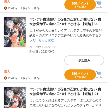
購入
180
ポイント
すぐに購入
1%
還元
：1ポイント獲得
ヤンデレ魔法使いは石像の乙女しか愛せない 魔
女は愛弟子の熱い口づけでとける 【短編】20
天才だから大丈夫というアリステアに若干の不安が
残るもののアリステアに身をゆだねる決意をするラ
ラだ...
もっと読む
23
配信日：2023/09/01
試し読み
購入
180
ポイント
すぐに購入
1%
還元
：1ポイント獲得
ヤンデレ魔法使いは石像の乙女しか愛せない 魔
女は愛弟子の熱い口づけでとける 【短編】21
ついにララと結ばれるアリステア…彼は天才なので
失敗はないはずなのだけれどララのフォローがアリ