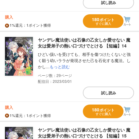
試し読み
購入
180
ポイント
すぐに購入
1%
還元
：1ポイント獲得
ヤンデレ魔法使いは石像の乙女しか愛せない 魔
女は愛弟子の熱い口づけでとける 【短編】14
ひどい扱いを受けても、相手を傷つけたくないと強
く願う幼いララが発現させた己を石化する魔法。し
かし...
もっと読む
29
配信日：2023/03/01
試し読み
購入
180
ポイント
すぐに購入
1%
還元
：1ポイント獲得
ヤンデレ魔法使いは石像の乙女しか愛せない 魔
女は愛弟子の熱い口づけでとける 【短編】15