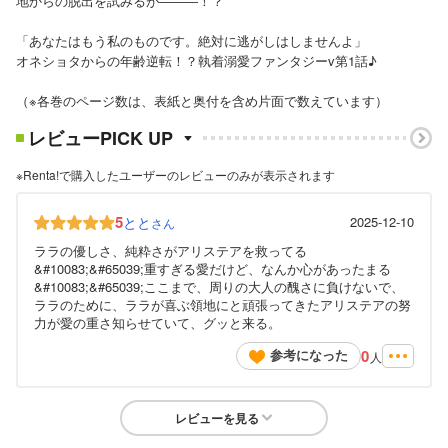
地からの脱出を試みるが―――！？
「あなたはもう私のものです。絶対に逃がしはしませんよ」
オネショタからの年齢逆転！？執着溺愛ファンタジーv第1話♪
（※各巻のページ数は、表紙と奥付を含め片面で数えています）
レビューPICK UP
※Renta!で購入したユーザーのレビューのみが表示されます
5
とと
2025-12-10
さん
ララの優しさ、純粋さがアリステアを救ってる
&#10083;&#65039;重すぎる愛だけど、なんか心があったまる
&#10083;&#65039;ここまで、周りの大人の醜さに負けないで、
ララのために、ララが喜ぶ領地にと頑張ってきたアリステアの努
力が愛の重さ知らせていて、グッと来る。
0
参考になった
人
レビューを見る