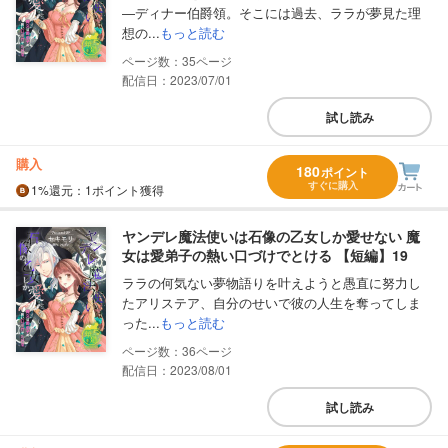
―ディナー伯爵領。そこには過去、ララが夢見た理
想の...
もっと読む
35
配信日：2023/07/01
試し読み
購入
180
ポイント
すぐに購入
1%
還元
：1ポイント獲得
ヤンデレ魔法使いは石像の乙女しか愛せない 魔
女は愛弟子の熱い口づけでとける 【短編】19
ララの何気ない夢物語りを叶えようと愚直に努力し
たアリステア、自分のせいで彼の人生を奪ってしま
った...
もっと読む
36
配信日：2023/08/01
試し読み