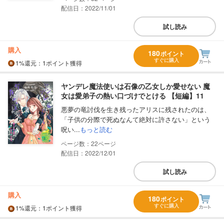
配信日：2022/11/01
試し読み
購入
180
ポイント
すぐに購入
1%
還元
：1ポイント獲得
ヤンデレ魔法使いは石像の乙女しか愛せない 魔
女は愛弟子の熱い口づけでとける 【短編】11
悪夢の竜討伐を生き残ったアリスに残されたのは、
「子供の分際で死ぬなんて絶対に許さない」という
呪い...
もっと読む
22
配信日：2022/12/01
試し読み
購入
180
ポイント
すぐに購入
1%
還元
：1ポイント獲得