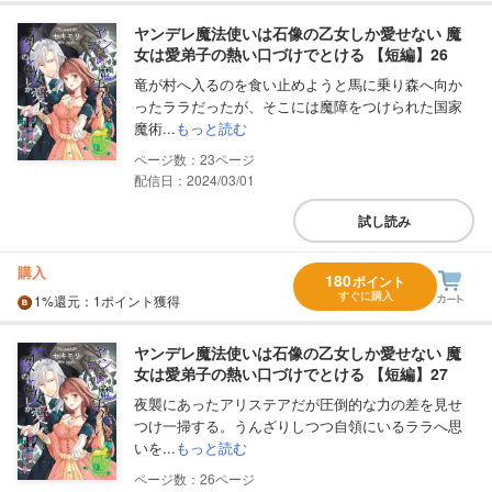
ヤンデレ魔法使いは石像の乙女しか愛せない 魔
女は愛弟子の熱い口づけでとける 【短編】26
竜が村へ入るのを食い止めようと馬に乗り森へ向か
ったララだったが、そこには魔障をつけられた国家
魔術...
もっと読む
23
配信日：2024/03/01
試し読み
購入
180
ポイント
すぐに購入
1%
還元
：1ポイント獲得
ヤンデレ魔法使いは石像の乙女しか愛せない 魔
女は愛弟子の熱い口づけでとける 【短編】27
夜襲にあったアリステアだが圧倒的な力の差を見せ
つけ一掃する。うんざりしつつ自領にいるララへ思
いを...
もっと読む
26