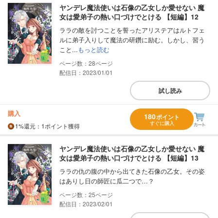
ヤンデレ魔法使いは石像の乙女しか愛せない 魔
女は愛弟子の熱い口づけでとける 【短編】12
ララの敵を討つことを誓ったアリステアはルトフェ
ルに弟子入りして魔法の研鑽に励む。しかし、習う
こと...
もっと読む
28
配信日：2023/01/01
試し読み
購入
180
ポイント
すぐに購入
1%
還元
：1ポイント獲得
ヤンデレ魔法使いは石像の乙女しか愛せない 魔
女は愛弟子の熱い口づけでとける 【短編】13
ララの仇の腹の中から出てきた石像の乙女。その姿
はありし日の師匠に瓜二つで…？
25
配信日：2023/02/01