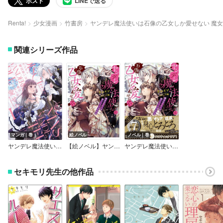
ポスト
LINEで送る
Renta!
少女漫画
竹書房
ヤンデレ魔法使いは石像の乙女しか愛せない 魔女
関連シリーズ作品
マンガ｜巻
絵ノベル
ノベル｜巻
ヤンデレ魔法使いは石像の乙女しか愛せない 魔女は愛弟子の熱い口づけでとける【電子限定特典付き】
【絵ノベル】ヤンデレ魔法使いは石像の乙女しか愛せない 魔女は愛弟子の熱い口づけでとける
ヤンデレ魔法使いは石像の乙女しか愛せない 魔女は愛弟子の熱い口づけでとける
セキモリ先生の他作品