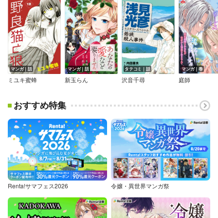
マンガ｜話
マンガ｜話
タテコミ｜話
マンガ｜巻
ミユキ蜜蜂
新玉らん
沢音千尋
庭師
おすすめ特集
Renta!サマフェス2026
令嬢・異世界マンガ祭