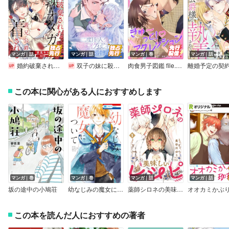
マンガ｜話
マンガ｜話
マンガ｜巻
マンガ｜話
婚約破棄された悪辣オメガは義兄公爵に執着される 【連載版】
双子の妹に殺された姉、二度目の人生は初恋のイケおじ王弟にフルベットします！ 連載版
肉食男子図鑑 file.1 ぎゅ～っと！アグレッション
この本に関心がある人におすすめします
マンガ｜巻
マンガ｜巻
マンガ｜話
マンガ｜話
坂の途中の小鳩荘
幼なじみの魔女について
薬師シロネの美味しいレシピ
この本を読んだ人におすすめの著者