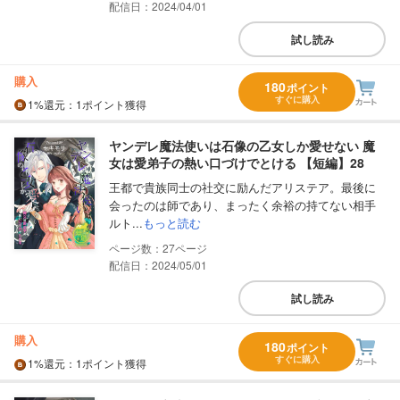
配信日：2024/04/01
試し読み
購入
180
ポイント
すぐに購入
1%
還元
：1ポイント獲得
ヤンデレ魔法使いは石像の乙女しか愛せない 魔
女は愛弟子の熱い口づけでとける 【短編】28
王都で貴族同士の社交に励んだアリステア。最後に
会ったのは師であり、まったく余裕の持てない相手
ルト...
もっと読む
27
配信日：2024/05/01
試し読み
購入
180
ポイント
すぐに購入
1%
還元
：1ポイント獲得