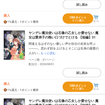
試し読み
購入
180
ポイント
すぐに購入
1%
還元
：1ポイント獲得
ヤンデレ魔法使いは石像の乙女しか愛せない 魔
女は愛弟子の熱い口づけでとける 【短編】31
間違えるはずのない優しい声が自分の名前を呼ぶ
―――。思わず顔を上げるとそこには生身の最愛の
人がい...
もっと読む
21
配信日：2024/08/01
試し読み
購入
180
ポイント
すぐに購入
1%
還元
：1ポイント獲得
ヤンデレ魔法使いは石像の乙女しか愛せない 魔