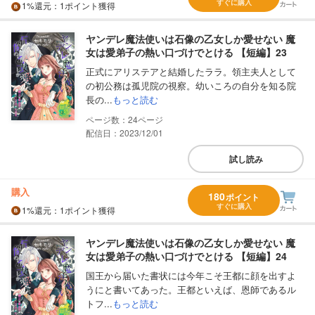
すぐに購入
1%
還元
：1ポイント獲得
ヤンデレ魔法使いは石像の乙女しか愛せない 魔
女は愛弟子の熱い口づけでとける 【短編】23
正式にアリステアと結婚したララ。領主夫人として
の初公務は孤児院の視察。幼いころの自分を知る院
長の...
もっと読む
24
配信日：2023/12/01
試し読み
購入
180
ポイント
すぐに購入
1%
還元
：1ポイント獲得
ヤンデレ魔法使いは石像の乙女しか愛せない 魔
女は愛弟子の熱い口づけでとける 【短編】24
国王から届いた書状には今年こそ王都に顔を出すよ
うにと書いてあった。王都といえば、恩師であるル
トフ...
もっと読む