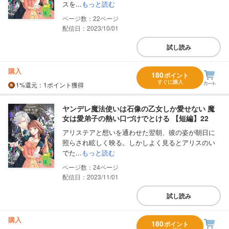
スを...
もっと読む
22
配信日：2023/10/01
試し読み
購入
180
ポイント
すぐに購入
1%
還元
：1ポイント獲得
ヤンデレ魔法使いは石像の乙女しか愛せない 魔
女は愛弟子の熱い口づけでとける 【短編】22
アリステアと想いを通わせた翌朝、彼の姿が朝日に
照らされ眩しく映る。しかしよく見るとアリスのい
でた...
もっと読む
24
配信日：2023/11/01
試し読み
購入
180
ポイント