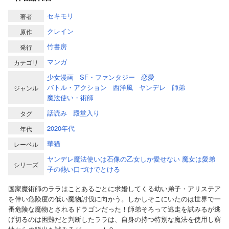
セキモリ
著者
クレイン
原作
竹書房
発行
マンガ
カテゴリ
少女漫画
SF・ファンタジー
恋愛
バトル・アクション
西洋風
ヤンデレ
師弟
ジャンル
魔法使い・術師
話読み
殿堂入り
タグ
2020年代
年代
華猫
レーベル
ヤンデレ魔法使いは石像の乙女しか愛せない 魔女は愛弟
シリーズ
子の熱い口づけでとける
国家魔術師のララはことあるごとに求婚してくる幼い弟子・アリステア
を伴い危険度の低い魔物討伐に向かう。しかしそこにいたのは世界で一
番危険な魔物とされるドラゴンだった！師弟そろって逃走を試みるが逃
げ切るのは困難だと判断したララは、自身の持つ特別な魔法を使用し窮