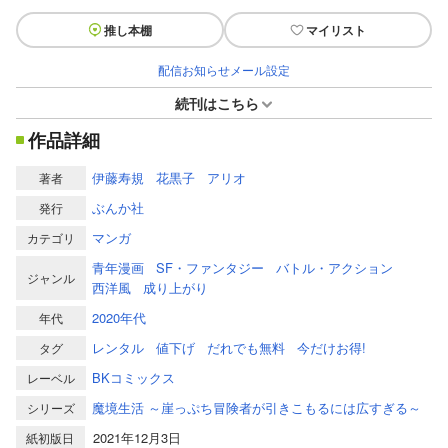
推し本棚
マイリスト
配信お知らせメール設定
続刊はこちら
作品詳細
伊藤寿規
花黒子
アリオ
著者
ぶんか社
発行
マンガ
カテゴリ
青年漫画
SF・ファンタジー
バトル・アクション
ジャンル
西洋風
成り上がり
2020年代
年代
レンタル
値下げ
だれでも無料
今だけお得!
タグ
BKコミックス
レーベル
魔境生活 ～崖っぷち冒険者が引きこもるには広すぎる～
シリーズ
2021年12月3日
紙初版日