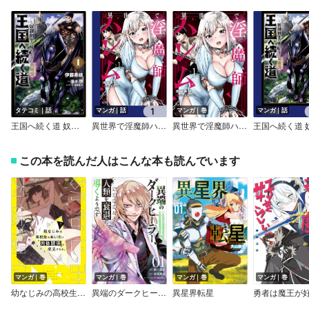
タテコミ｜話
マンガ｜話
マンガ｜巻
マンガ｜話
王国へ続く道 奴隷剣士の成り上がり英雄譚【タテスク】【フルカラー】
異世界で淫魔師ハレム【分冊版】
異世界で淫魔師ハレム
この本を読んだ人はこんな本も読んでいます
マンガ｜巻
マンガ｜巻
マンガ｜巻
マンガ｜巻
幼なじみの高校生のあいだに肉体関係は成立するか。
異端のダークヒーラー、魔国幹部として人類を衰退に導くようです ～ただ心穏やかに利益と知識を追求したいだけなのに～【電子書店共通特典イラスト付】
異星界転星