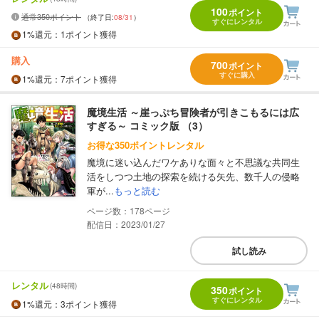
100
ポイント
通常350ポイント
（終了日:
08/31
）
すぐにレンタル
1%
還元
：1ポイント獲得
購入
700
ポイント
すぐに購入
1%
還元
：7ポイント獲得
魔境生活 ～崖っぷち冒険者が引きこもるには広
すぎる～ コミック版 （3）
お得な350ポイントレンタル
魔境に迷い込んだワケありな面々と不思議な共同生
活をしつつ土地の探索を続ける矢先、数千人の侵略
軍が...
もっと読む
178
配信日：2023/01/27
試し読み
レンタル
(48時間)
350
ポイント
すぐにレンタル
1%
還元
：3ポイント獲得