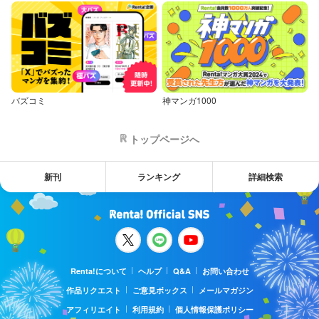
バズコミ
神マンガ1000
トップページへ
新刊
ランキング
詳細検索
Renta!について
ヘルプ
Q&A
お問い合わせ
作品リクエスト
ご意見ボックス
メールマガジン
アフィリエイト
利用規約
個人情報保護ポリシー