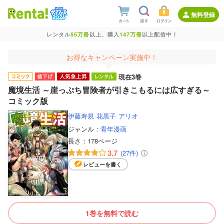
無料登録
レンタル
55万冊
以上、購入
147万冊
以上配信中！
お得なキャンペーン実施中！
現在3巻
魔境生活 ～崖っぷち冒険者が引きこもるには広すぎる～
コミック版
伊藤寿規
花黒子
アリオ
ジャンル：
青年漫画
長さ：
178ページ
3.7
(27件)
レビューを書く
1巻を無料で読む