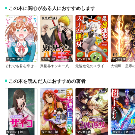
この本に関心がある人におすすめします
マンガ｜巻
マンガ｜話
マンガ｜巻
マンガ｜巻
それでも君を幸せにしたい【電子特別版】
異世界ヤンキー八王子 分冊版
最速進化のスライム無双 ～チートスキル＜スライム＞により100倍速でレベルアップして世界最強に～ コミック版
この本を読んだ人におすすめの著者
タテコミ｜話
タテコミ｜話
マンガ｜話
タテコミ｜話