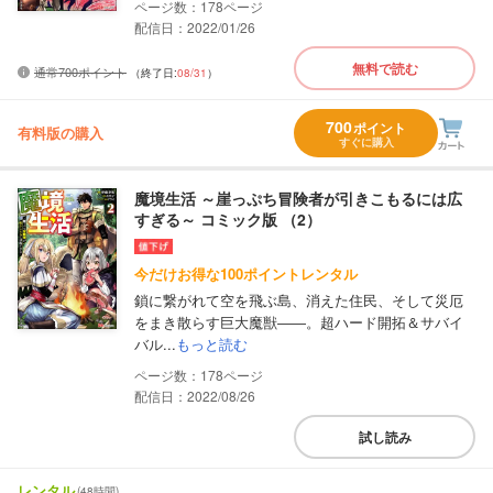
178
配信日：2022/01/26
無料で読む
通常700ポイント
（終了日:
08/31
）
700
ポイント
有料版の購入
すぐに購入
魔境生活 ～崖っぷち冒険者が引きこもるには広
すぎる～ コミック版 （2）
今だけお得な100ポイントレンタル
鎖に繋がれて空を飛ぶ島、消えた住民、そして災厄
をまき散らす巨大魔獣――。超ハード開拓＆サバイ
バル...
もっと読む
178
配信日：2022/08/26
試し読み
レンタル
(48時間)