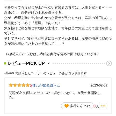
何をやってもうだつが上がらない冒険者の青年は、人生を変えるべく一
念発起し、自分だけの土地を購入する。
だが、希望を胸に土地へ向かった青年が見たものは、常識の通用しない
動植物がうごめく『魔境』であった！
気を抜けば命を落とす危険な土地で、青年は己の知恵と力で生活を整え
ていく。
そしてサバイバル生活が軌道に乗ってきたある日、魔境の海岸に謎の少
女が流れ着いているのを発見して――？
（※各巻のページ数は、表紙と奥付を含め片面で数えています）
レビューPICK UP
※Renta!で購入したユーザーのレビューのみが表示されます
5
誰もが知る虎
2023-02-09
さん
問題が次々解決 カッコいい。謎がいっぱい。今後の展開楽し
み。
0
参考になった
人