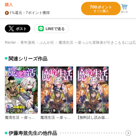
購入
700
ポイント
すぐに購入
1%
還元
：7ポイント獲得
ポスト
LINEで送る
Renta!
青年漫画
ぶんか社
魔境生活 ～崖っぷち冒険者が引きこもるには広
関連シリーズ作品
マンガ｜話
ノベル｜巻
ノベル｜巻
魔境生活 ～崖っぷち冒険者が引きこもるには広すぎる～ コミック版 （分冊版）
魔境生活 ～崖っぷち冒険者が引きこもるには広すぎる～ 【電子限定SS付】
【無料試し読み版】魔境生活 ～崖っぷち冒険者が引きこもるには広すぎる～
伊藤寿規先生の他作品