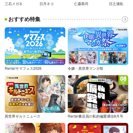
三石メガネ
日月ネコ
仁森島司
日之浦拓
おすすめ特集
Renta!サマフェス2026
令嬢・異世界マンガ祭
異世界ギルドニュース
Renta!書店員の私的偏愛通信8月号