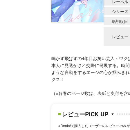
レーベル
シリーズ
紙初版日
レビュー
鳴かず飛ばずの4年目お笑い芸人・ワク
本人に見透かされ交際に発展する。時間
ような言動をするエージの心が掴みきれ
クス！
（※各巻のページ数は、表紙と奥付を含
レビューPICK UP
※Renta!で購入したユーザーのレビューのみ