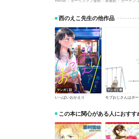
Renta!
ボーイズラブ漫画
新書館
カーテン
西のえこ先生の他作品
マンガ｜話
マンガ｜巻
いっぱいおかえり
この本に関心がある人におすす