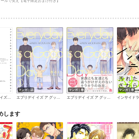
コールで笑え【電子限定おまけ付き】
マンガ｜話
マンガ｜巻
マンガ｜巻
モブおじさんはボーイズラブの主人公にはなれない
エブリデイ イズ ア グッドデイ（分冊版）
エブリデイ イズ ア グッドデイ【電子限定かきおろし漫画付】
インサイド
めします