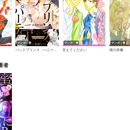
マンガ｜巻
マンガ｜巻
マンガ｜巻
バッドプリンス・ハニーパーティ【おまけ漫画付きRenta！限定版】
甘えてください
彼の肖像
著者