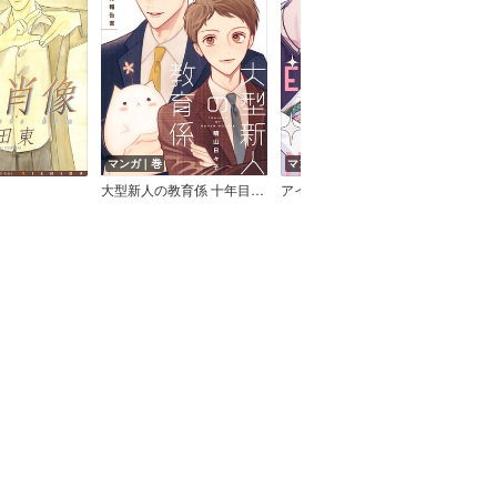
マンガ｜巻
マンガ｜巻
マン
大型新人の教育係 十年目の報告書【10th Anniversary Book】
アイドルやれなくなっちゃいます。【電子限定描き下ろし付き】