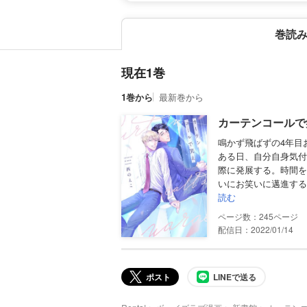
巻読
現在1巻
1巻から
最新巻から
カーテンコールで
鳴かず飛ばずの4年目
ある日、自分自身気付
際に発展する。時間を
いにお笑いに邁進する
読む
245
配信日：2022/01/14
ポスト
LINEで送る