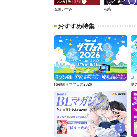
マンガ｜巻
マンガ｜巻
左藤いすみ
灰縞
おすすめ特集
Renta!サマフェス2026
夏