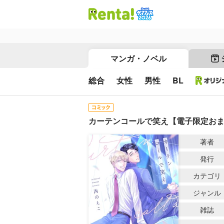
マンガ・ノベル
総合
女性
男性
BL
カーテンコールで笑え【電子限定お
著者
発行
カテゴリ
ジャンル
雑誌