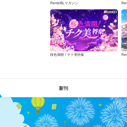
Renta!BLマガジン
Re
桜色満開！チク美特集
新刊