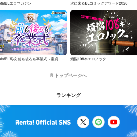
nta!BLエロマガジン
次に来るBLコミックアワード2026
Renta!BL高校 前も後ろも卒業式～童貞・処女からの卒業アルバム～
煩悩108本エロノック
トップページへ
ランキング