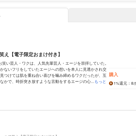
み
笑え【電子限定おまけ付き】
お笑い芸人・ワクは、人気先輩芸人・エージを崇拝していた。
かないフリをしていたエージへの想いを本人に見透かされ交
購入
見つけては肌を重ね合い喜びを噛み締めるワクだったが、互
なかで、時折突き放すような言動をするエージの心...
もっと
1%
還元
：8