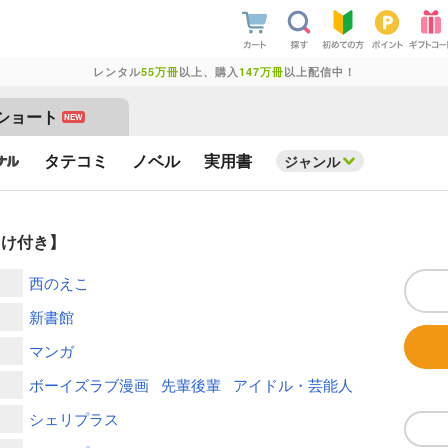
レンタル
55万冊
以上、購入
147万冊
以上配信中！
ショート
NEW
タテコミ
ノベル
実用書
ジャンル
まけ付き】
西のえこ
新書館
マンガ
ボーイズラブ漫画
先輩後輩
アイドル・芸能人
シェリプラス