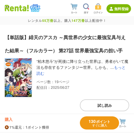
無料登録
レンタル
55万冊
以上、購入
147万冊
以上配信中！
【単話版】緋天のアスカ ～異世界の少女に最強宝具与え
た結果～（フルカラー） 第27話 世界最強宝具の担い手
“柏木悠斗”が死後に降り立った世界は、勇者がいて魔
法も存在するファンタジー世界。しかも、...
もっと
読む
19
配信日：2025/06/27
試し読み
購入
130
ポイント
すぐに購入
1%
還元
：1ポイント獲得