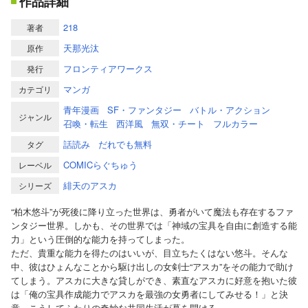
作品詳細
218
著者
天那光汰
原作
フロンティアワークス
発行
マンガ
カテゴリ
青年漫画
SF・ファンタジー
バトル・アクション
ジャンル
召喚・転生
西洋風
無双・チート
フルカラー
話読み
だれでも無料
タグ
COMICらぐちゅう
レーベル
緋天のアスカ
シリーズ
“柏木悠斗”が死後に降り立った世界は、勇者がいて魔法も存在するファ
ンタジー世界。しかも、その世界では「神域の宝具を自由に創造する能
力」という圧倒的な能力を持ってしまった。
ただ、貴重な能力を得たのはいいが、目立ちたくはない悠斗。そんな
中、彼はひょんなことから駆け出しの女剣士“アスカ”をその能力で助け
てしまう。アスカに大きな貸しができ、素直なアスカに好意を抱いた彼
は「俺の宝具作成能力でアスカを最強の女勇者にしてみせる！」と決
意。こうしてふたりの奇妙な共同生活が幕を開ける。