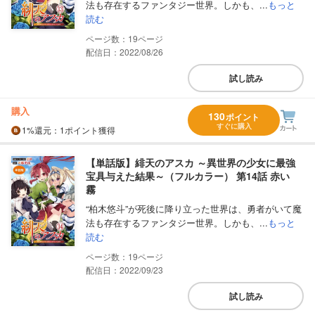
法も存在するファンタジー世界。しかも、...
もっと
読む
19
配信日：2022/08/26
試し読み
購入
130
ポイント
すぐに購入
1%
還元
：1ポイント獲得
【単話版】緋天のアスカ ～異世界の少女に最強
宝具与えた結果～（フルカラー） 第14話 赤い
霧
“柏木悠斗”が死後に降り立った世界は、勇者がいて魔
法も存在するファンタジー世界。しかも、...
もっと
読む
19
配信日：2022/09/23
試し読み