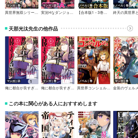
マンガ｜巻
マンガ｜話
ノベル｜巻
ノベル｜巻
異世界無双シリーズテーマ別アンソロジー合本版
実況Hなダンジョンアンソロジー ～アイドル配信者とナマ放送！？～【分冊版】
【合本版1－3巻】終天の異世界と拳撃の騎士
天那光汰先生の他作品
マンガ｜話
マンガ｜巻
ノベル｜巻
マンガ｜巻
俺に都合が良すぎる街 ～支配者スキルで異世界ハーレム無双～【分冊版】
俺に都合が良すぎる街 ～支配者スキルで異世界ハーレム無双～
異世界コンシェルジュ～ねこのしっぽ亭営業日誌～
この本に関心がある人におすすめします