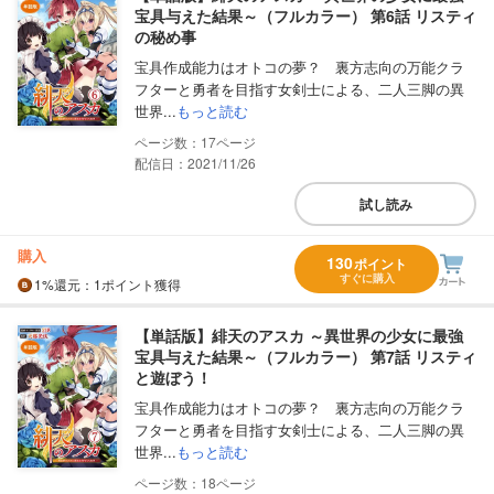
宝具与えた結果～（フルカラー） 第6話 リスティ
の秘め事
宝具作成能力はオトコの夢？ 裏方志向の万能クラ
フターと勇者を目指す女剣士による、二人三脚の異
世界...
もっと読む
17
配信日：2021/11/26
試し読み
購入
130
ポイント
すぐに購入
1%
還元
：1ポイント獲得
【単話版】緋天のアスカ ～異世界の少女に最強
宝具与えた結果～（フルカラー） 第7話 リスティ
と遊ぼう！
宝具作成能力はオトコの夢？ 裏方志向の万能クラ
フターと勇者を目指す女剣士による、二人三脚の異
世界...
もっと読む
18