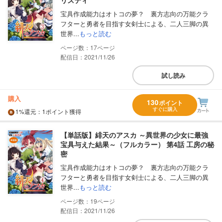
リスティ
宝具作成能力はオトコの夢？ 裏方志向の万能クラ
フターと勇者を目指す女剣士による、二人三脚の異
世界...
もっと読む
17
配信日：2021/11/26
試し読み
購入
130
ポイント
すぐに購入
1%
還元
：1ポイント獲得
【単話版】緋天のアスカ ～異世界の少女に最強
宝具与えた結果～（フルカラー） 第4話 工房の秘
密
宝具作成能力はオトコの夢？ 裏方志向の万能クラ
フターと勇者を目指す女剣士による、二人三脚の異
世界...
もっと読む
19
配信日：2021/11/26