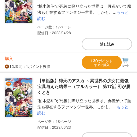
“柏木悠斗”が死後に降り立った世界は、勇者がいて魔
法も存在するファンタジー世界。しかも、...
もっと
読む
17
配信日：2023/04/28
試し読み
購入
130
ポイント
すぐに購入
1%
還元
：1ポイント獲得
【単話版】緋天のアスカ ～異世界の少女に最強
宝具与えた結果～（フルカラー） 第17話 刃が届
くとき
“柏木悠斗”が死後に降り立った世界は、勇者がいて魔
法も存在するファンタジー世界。しかも、...
もっと
読む
18
配信日：2023/06/23