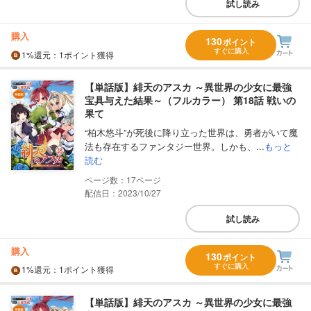
試し読み
購入
130
ポイント
すぐに購入
1%
還元
：1ポイント獲得
【単話版】緋天のアスカ ～異世界の少女に最強
宝具与えた結果～（フルカラー） 第18話 戦いの
果て
“柏木悠斗”が死後に降り立った世界は、勇者がいて魔
法も存在するファンタジー世界。しかも、...
もっと
読む
17
配信日：2023/10/27
試し読み
購入
130
ポイント
すぐに購入
1%
還元
：1ポイント獲得
【単話版】緋天のアスカ ～異世界の少女に最強