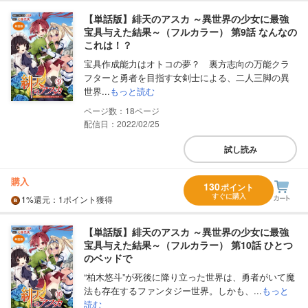
【単話版】緋天のアスカ ～異世界の少女に最強
宝具与えた結果～（フルカラー） 第9話 なんなの
これは！？
宝具作成能力はオトコの夢？ 裏方志向の万能クラ
フターと勇者を目指す女剣士による、二人三脚の異
世界...
もっと読む
18
配信日：2022/02/25
試し読み
購入
130
ポイント
すぐに購入
1%
還元
：1ポイント獲得
【単話版】緋天のアスカ ～異世界の少女に最強
宝具与えた結果～（フルカラー） 第10話 ひとつ
のベッドで
“柏木悠斗”が死後に降り立った世界は、勇者がいて魔
法も存在するファンタジー世界。しかも、...
もっと
読む