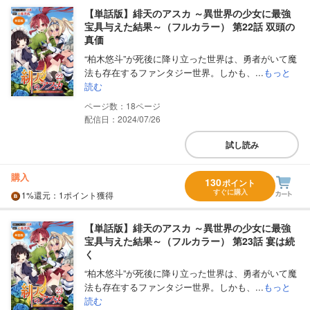
【単話版】緋天のアスカ ～異世界の少女に最強
宝具与えた結果～（フルカラー） 第22話 双頭の
真価
“柏木悠斗”が死後に降り立った世界は、勇者がいて魔
法も存在するファンタジー世界。しかも、...
もっと
読む
18
配信日：2024/07/26
試し読み
購入
130
ポイント
すぐに購入
1%
還元
：1ポイント獲得
【単話版】緋天のアスカ ～異世界の少女に最強
宝具与えた結果～（フルカラー） 第23話 宴は続
く
“柏木悠斗”が死後に降り立った世界は、勇者がいて魔
法も存在するファンタジー世界。しかも、...
もっと
読む