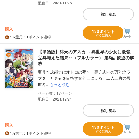
配信日：2021/11/26
試し読み
購入
130
ポイント
すぐに購入
1%
還元
：1ポイント獲得
【単話版】緋天のアスカ ～異世界の少女に最強
宝具与えた結果～（フルカラー） 第8話 欲望の解
放
宝具作成能力はオトコの夢？ 裏方志向の万能クラ
フターと勇者を目指す女剣士による、二人三脚の異
世界...
もっと読む
17
配信日：2021/12/24
試し読み
購入
130
ポイント
すぐに購入
1%
還元
：1ポイント獲得