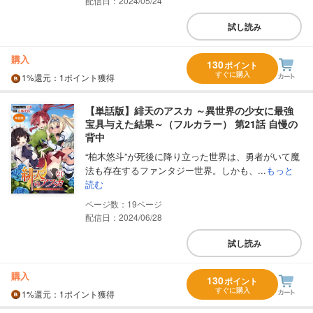
配信日：2024/05/24
試し読み
購入
130
ポイント
すぐに購入
1%
還元
：1ポイント獲得
【単話版】緋天のアスカ ～異世界の少女に最強
宝具与えた結果～（フルカラー） 第21話 自慢の
背中
“柏木悠斗”が死後に降り立った世界は、勇者がいて魔
法も存在するファンタジー世界。しかも、...
もっと
読む
19
配信日：2024/06/28
試し読み
購入
130
ポイント
すぐに購入
1%
還元
：1ポイント獲得