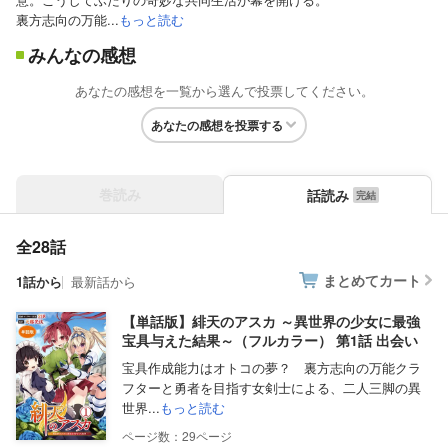
裏方志向の万能...
もっと読む
みんなの感想
あなたの感想を一覧から選んで投票してください。
あなたの感想を投票する
巻読み
話読み
全28話
まとめてカート
1話から
最新話から
【単話版】緋天のアスカ ～異世界の少女に最強
宝具与えた結果～（フルカラー） 第1話 出会い
宝具作成能力はオトコの夢？ 裏方志向の万能クラ
フターと勇者を目指す女剣士による、二人三脚の異
世界...
もっと読む
29