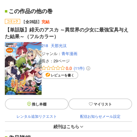
この作品の他の巻
【
全28話
】
完結
【単話版】緋天のアスカ ～異世界の少女に最強宝具与え
た結果～（フルカラー）
218
天那光汰
ジャンル：
青年漫画
長さ：
29ページ
0.0
(11件)
レビューを書く
推し本棚
マイリスト
レンタル追加リクエスト
配信お知らせメール設定
続刊はこちら