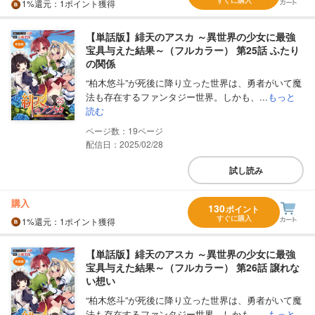
1%
還元
：1ポイント獲得
【単話版】緋天のアスカ ～異世界の少女に最強
宝具与えた結果～（フルカラー） 第25話 ふたり
の関係
“柏木悠斗”が死後に降り立った世界は、勇者がいて魔
法も存在するファンタジー世界。しかも、...
もっと
読む
19
配信日：2025/02/28
試し読み
購入
130
ポイント
すぐに購入
1%
還元
：1ポイント獲得
【単話版】緋天のアスカ ～異世界の少女に最強
宝具与えた結果～（フルカラー） 第26話 譲れな
い想い
“柏木悠斗”が死後に降り立った世界は、勇者がいて魔
法も存在するファンタジー世界。しかも、...
もっと