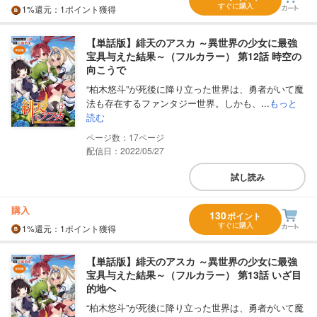
すぐに購入
1%
還元
：1ポイント獲得
【単話版】緋天のアスカ ～異世界の少女に最強
宝具与えた結果～（フルカラー） 第12話 時空の
向こうで
“柏木悠斗”が死後に降り立った世界は、勇者がいて魔
法も存在するファンタジー世界。しかも、...
もっと
読む
17
配信日：2022/05/27
試し読み
購入
130
ポイント
すぐに購入
1%
還元
：1ポイント獲得
【単話版】緋天のアスカ ～異世界の少女に最強
宝具与えた結果～（フルカラー） 第13話 いざ目
的地へ
“柏木悠斗”が死後に降り立った世界は、勇者がいて魔