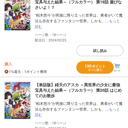
宝具与えた結果～（フルカラー） 第19話 遊びな
さいよ！？
“柏木悠斗”が死後に降り立った世界は、勇者がいて魔
法も存在するファンタジー世界。しかも、...
もっと
読む
18
配信日：2024/02/23
試し読み
購入
130
ポイント
すぐに購入
1%
還元
：1ポイント獲得
【単話版】緋天のアスカ ～異世界の少女に最強
宝具与えた結果～（フルカラー） 第20話 はじめ
てのお散歩
“柏木悠斗”が死後に降り立った世界は、勇者がいて魔
法も存在するファンタジー世界。しかも、...
もっと
読む
18