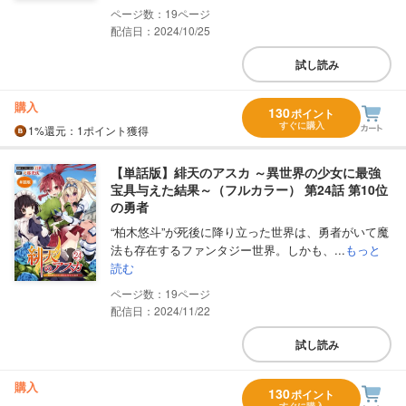
19
配信日：2024/10/25
試し読み
購入
130
ポイント
すぐに購入
1%
還元
：1ポイント獲得
【単話版】緋天のアスカ ～異世界の少女に最強
宝具与えた結果～（フルカラー） 第24話 第10位
の勇者
“柏木悠斗”が死後に降り立った世界は、勇者がいて魔
法も存在するファンタジー世界。しかも、...
もっと
読む
19
配信日：2024/11/22
試し読み
購入
130
ポイント
すぐに購入