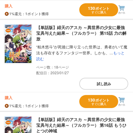
購入
130
ポイント
すぐに購入
1%
還元
：1ポイント獲得
【単話版】緋天のアスカ ～異世界の少女に最強
宝具与えた結果～（フルカラー） 第15話 力の解
放
“柏木悠斗”が死後に降り立った世界は、勇者がいて魔
法も存在するファンタジー世界。しかも、...
もっと
読む
18
配信日：2023/01/27
試し読み
購入
130
ポイント
すぐに購入
1%
還元
：1ポイント獲得
【単話版】緋天のアスカ ～異世界の少女に最強
宝具与えた結果～（フルカラー） 第16話 もうひ
とつの神域