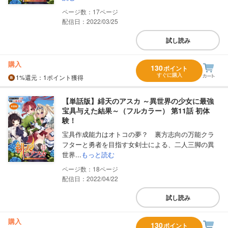
17
配信日：2022/03/25
試し読み
購入
130
ポイント
すぐに購入
1%
還元
：1ポイント獲得
【単話版】緋天のアスカ ～異世界の少女に最強
宝具与えた結果～（フルカラー） 第11話 初体
験！
宝具作成能力はオトコの夢？ 裏方志向の万能クラ
フターと勇者を目指す女剣士による、二人三脚の異
世界...
もっと読む
18
配信日：2022/04/22
試し読み
購入
130
ポイント