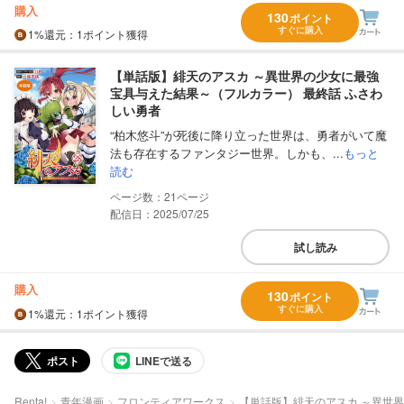
購入
130
ポイント
すぐに購入
1%
還元
：1ポイント獲得
【単話版】緋天のアスカ ～異世界の少女に最強
宝具与えた結果～（フルカラー） 最終話 ふさわ
しい勇者
“柏木悠斗”が死後に降り立った世界は、勇者がいて魔
法も存在するファンタジー世界。しかも、...
もっと
読む
21
配信日：2025/07/25
試し読み
購入
130
ポイント
すぐに購入
1%
還元
：1ポイント獲得
ポスト
LINEで送る
Renta!
青年漫画
フロンティアワークス
【単話版】緋天のアスカ ～異世