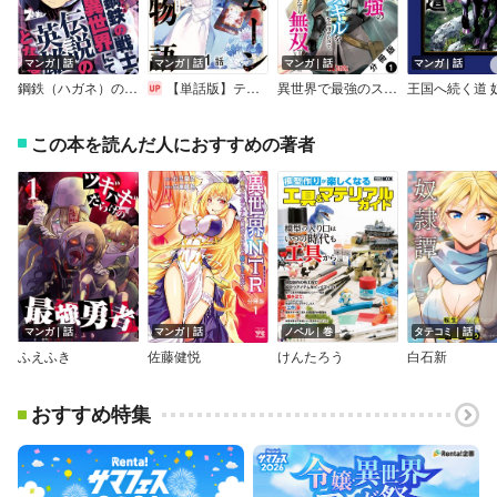
マンガ｜話
マンガ｜話
マンガ｜話
マンガ｜話
鋼鉄（ハガネ）の戦士、異世界にて伝説の英雄となる
【単話版】ティアムーン帝国物語～断頭台から始まる、姫の転生逆転ストーリー～＠COMIC
異世界で最強のスキルを生み出せたので、ひたすら無双することにしました。～俺だけがステータスを勝手に操作～（コミック） 分冊版
この本を読んだ人におすすめの著者
マンガ｜話
マンガ｜話
ノベル｜巻
タテコミ｜話
ふえふき
佐藤健悦
けんたろう
白石新
おすすめ特集