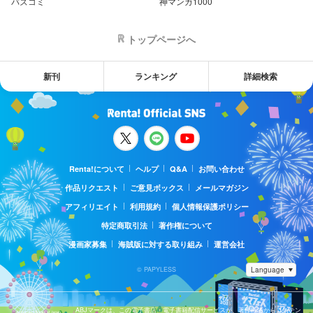
バズコミ
神マンガ1000
トップページへ
新刊
ランキング
詳細検索
Renta!について
ヘルプ
Q&A
お問い合わせ
作品リクエスト
ご意見ボックス
メールマガジン
アフィリエイト
利用規約
個人情報保護ポリシー
特定商取引法
著作権について
漫画家募集
海賊版に対する取り組み
運営会社
© PAPYLESS
ABJマークは、この電子書店・電子書籍配信サービスが、著作権者からコンテン