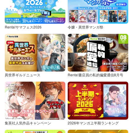
Renta!サマフェス2026
令嬢・異世界マンガ祭
異世界ギルドニュース
Renta!書店員の私的偏愛通信8月号
集英社人気作品キャンペーン
2026年マンガ上半期ランキング