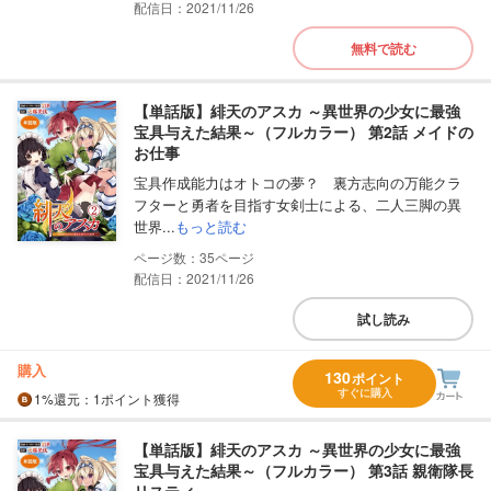
配信日：2021/11/26
無料で読む
【単話版】緋天のアスカ ～異世界の少女に最強
宝具与えた結果～（フルカラー） 第2話 メイドの
お仕事
宝具作成能力はオトコの夢？ 裏方志向の万能クラ
フターと勇者を目指す女剣士による、二人三脚の異
世界...
もっと読む
35
配信日：2021/11/26
試し読み
購入
130
ポイント
すぐに購入
1%
還元
：1ポイント獲得
【単話版】緋天のアスカ ～異世界の少女に最強
宝具与えた結果～（フルカラー） 第3話 親衛隊長