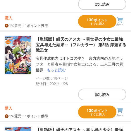
試し読み
購入
130
ポイント
すぐに購入
1%
還元
：1ポイント獲得
【単話版】緋天のアスカ ～異世界の少女に最強
宝具与えた結果～（フルカラー） 第5話 浮遊する
戦乙女
宝具作成能力はオトコの夢？ 裏方志向の万能クラ
フターと勇者を目指す女剣士による、二人三脚の異
世界...
もっと読む
18
配信日：2021/11/26
試し読み
購入
130
ポイント
すぐに購入
1%
還元
：1ポイント獲得
【単話版】緋天のアスカ ～異世界の少女に最強