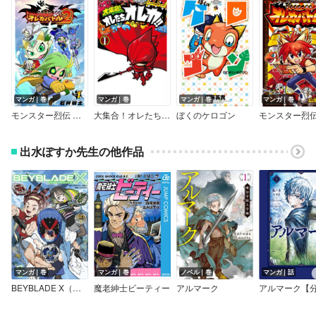
マンガ｜巻
マンガ｜巻
マンガ｜巻
マンガ｜巻
モンスター烈伝 オレカバトル2
大集合！オレたちオレカ！！
ぼくのケロゴン
出水ぽすか先生の他作品
マンガ｜巻
マンガ｜巻
ノベル｜巻
マンガ｜話
BEYBLADE X（ベイブレード エックス）
魔老紳士ビーティー
アルマーク