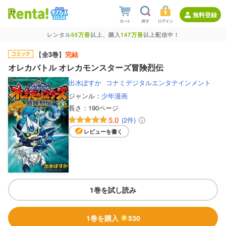
無料登録
レンタル
55万冊
以上、購入
147万冊
以上配信中！
【
全3巻
】
完結
オレカバトル オレカモンスターズ冒険烈伝
出水ぽすか
コナミデジタルエンタテインメント
ジャンル：
少年漫画
長さ：
190ページ
5.0
(2件)
レビューを書く
1巻を試し読み
1巻を購入
530