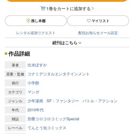
1巻をカートに追加する
推し本棚
マイリスト
レンタル追加リクエスト
配信お知らせメール設定
続刊はこちら
作品詳細
出水ぽすか
著者
コナミデジタルエンタテインメント
原案・監修
小学館
発行
マンガ
カテゴリ
少年漫画
SF・ファンタジー
バトル・アクション
ジャンル
2010年代
年代
別冊コロコロコミックSpecial
雑誌
てんとう虫コミックス
レーベル