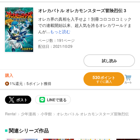
オレカバトル オレカモンスターズ冒険烈伝 3
オレカ界の真相を入手せよ！別冊コロコロコミック
での連載開始以来、超人気を誇るオレカワールドま
んが...
もっと読む
191
配信日：2021/10/29
試し読み
購入
530
ポイント
すぐに購入
1%
還元
：5ポイント獲得
ポスト
LINEで送る
Renta!
少年漫画
小学館
オレカバトル オレカモンスターズ冒険烈伝
関連シリーズ作品