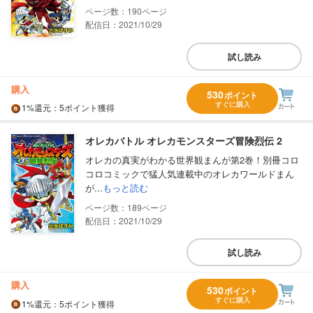
190
配信日：2021/10/29
試し読み
購入
530
ポイント
すぐに購入
1%
還元
：5ポイント獲得
オレカバトル オレカモンスターズ冒険烈伝 2
オレカの真実がわかる世界観まんが第2巻！別冊コロ
コロコミックで猛人気連載中のオレカワールドまん
が...
もっと読む
189
配信日：2021/10/29
試し読み
購入
530
ポイント
すぐに購入
1%
還元
：5ポイント獲得