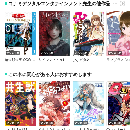
コナミデジタルエンタテインメント先生の他作品
マンガ｜巻
ノベル｜巻
ノベル｜巻
マンガ｜巻
遊☆戯☆王 OCG STORIES
サイレントヒルf
ひなビタ♪
この本に関心がある人におすすめします
マンガ｜話
マンガ｜巻
マンガ｜話
マンガ｜巻
共生獣【単話】
うわようじょつよい
はぐれ人魚のディアナ【単話】
Qのエリート