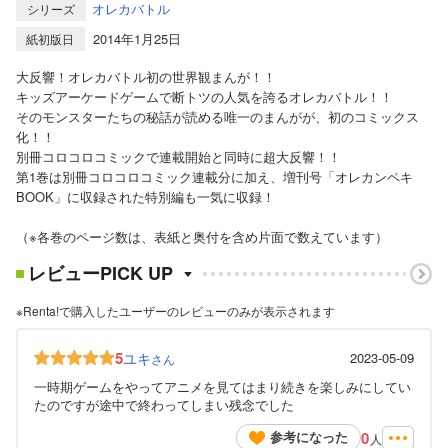
オレカバトル
シリーズ
2014年1月25日
紙初版日
大反響！オレカバトル初の世界観まんが！！
キッズアーケードゲームで断トツの人気を誇るオレカバトル！！
そのモンスターたちの秘話が読める唯一のまんがが、初のコミックス
化！！
別冊コロコロコミックで連載開始と同時に超大反響！！
第1巻は別冊コロコロコミック連載分に加え、増刊号「オレカンペキ
BOOK」に収録された特別編も一気に収録！
（※各巻のページ数は、表紙と奥付を含め片面で数えています）
レビューPICK UP
※Renta!で購入したユーザーのレビューのみが表示されます
5
ユキ
2023-05-09
さん
一時期ゲームをやってアニメを見てはまり続きを楽しみにしてい
たのですが途中で終わってしまい残念でした
0
参考になった
人