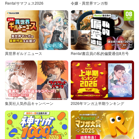
Renta!サマフェス2026
令嬢・異世界マンガ祭
異世界ギルドニュース
Renta!書店員の私的偏愛通信8月号
集英社人気作品キャンペーン
2026年マンガ上半期ランキング